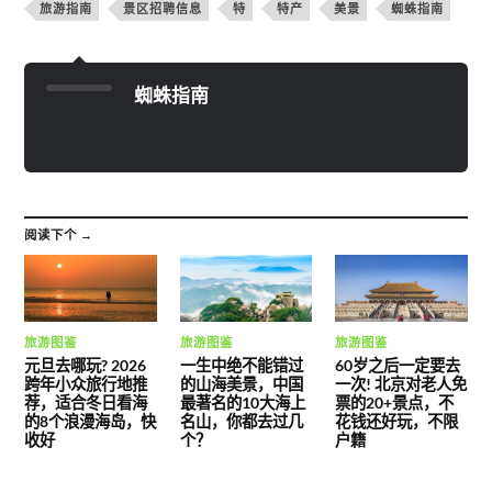
旅游指南
景区招聘信息
特
特产
美景
蜘蛛指南
蜘蛛指南
阅读下个 →
旅游图鉴
旅游图鉴
旅游图鉴
元旦去哪玩? 2026
一生中绝不能错过
60岁之后一定要去
跨年小众旅行地推
的山海美景，中国
一次! 北京对老人免
荐，适合冬日看海
最著名的10大海上
票的20+景点，不
的8个浪漫海岛，快
名山，你都去过几
花钱还好玩，不限
收好
个？
户籍