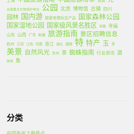
上海
云南
公园
北京
古镇
博物馆
四川
全国重点文物保护单位
国内游
国家森林公园
园林
国家地理标志产品
国家湿地公园
国家级风景名胜区
寺庙
安徽
旅游指南
景区招聘信息
山西
山东
广东
新疆
特
特产
玉
浙江
杭州
羊
江苏
河南
湖南
江西
湖北
美景
蜘蛛指南
自然风光
茶
酒
行业资讯
苏州
鱼
陕西
分类
中国各省之最盘点