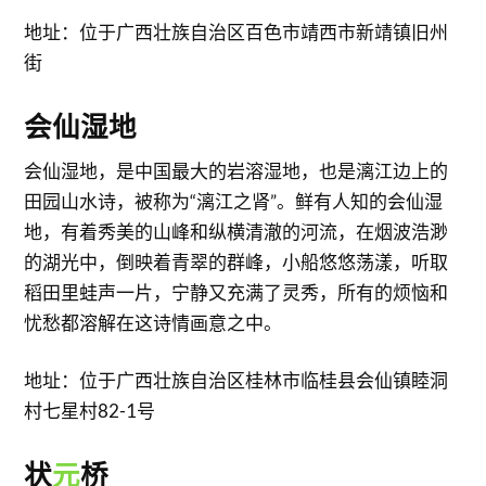
地址：位于广西壮族自治区百色市靖西市新靖镇旧州
街
会仙湿地
会仙湿地，是中国最大的岩溶湿地，也是漓江边上的
田园山水诗，被称为“漓江之肾”。鲜有人知的会仙湿
地，有着秀美的山峰和纵横清澈的河流，在烟波浩渺
的湖光中，倒映着青翠的群峰，小船悠悠荡漾，听取
稻田里蛙声一片，宁静又充满了灵秀，所有的烦恼和
忧愁都溶解在这诗情画意之中。
地址：位于广西壮族自治区桂林市临桂县会仙镇睦洞
村七星村82-1号
状
元
桥