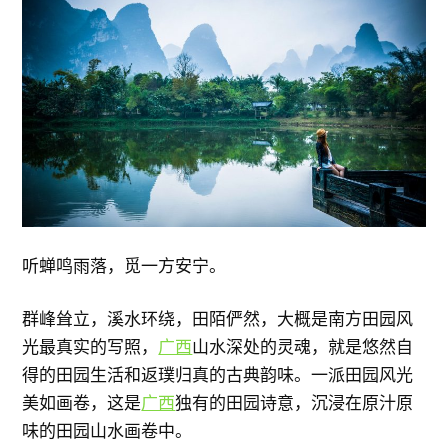
听蝉鸣雨落，觅一方安宁。
群峰耸立，溪水环绕，田陌俨然，大概是南方田园风
光最真实的写照，
广西
山水深处的灵魂，就是悠然自
得的田园生活和返璞归真的古典韵味。一派田园风光
美如画卷，这是
广西
独有的田园诗意，沉浸在原汁原
味的田园山水画卷中。