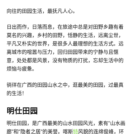
向往的田园生活，最抚凡人心。
日出而作，日落而息，在旅途中总是对田野乡趣有着
莫名的兴趣，乡村的田野，恬静的生活，远离尘世，
平凡又朴实的世界，是很多人最理想的生活方式。远
离城市的喧嚣与压力，回归田园带来的宁静与且惬
意，处处都是风景，没有物质的打扰，忘却生活中的
烦恼与疲惫。
徜徉在广西的田园山水之中，逛最美的田园，过最真
的生活！
明仕田园
明仕田园，是广西最美的山水田园风光，素有“山水画
廊”和“隐者之居”的美誉。喀斯
特
风貌的连绵俊峰，环