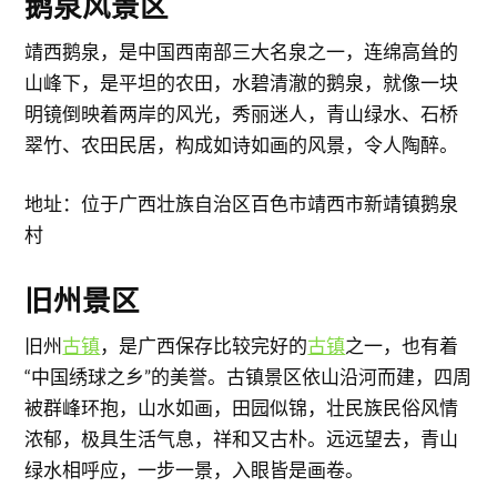
鹅泉风景区
靖西鹅泉，是中国西南部三大名泉之一，连绵高耸的
山峰下，是平坦的农田，水碧清澈的鹅泉，就像一块
明镜倒映着两岸的风光，秀丽迷人，青山绿水、石桥
翠竹、农田民居，构成如诗如画的风景，令人陶醉。
地址：位于广西壮族自治区百色市靖西市新靖镇鹅泉
村
旧州景区
旧州
古镇
，是广西保存比较完好的
古镇
之一，也有着
“中国绣球之乡”的美誉。古镇景区依山沿河而建，四周
被群峰环抱，山水如画，田园似锦，壮民族民俗风情
浓郁，极具生活气息，祥和又古朴。远远望去，青山
绿水相呼应，一步一景，入眼皆是画卷。