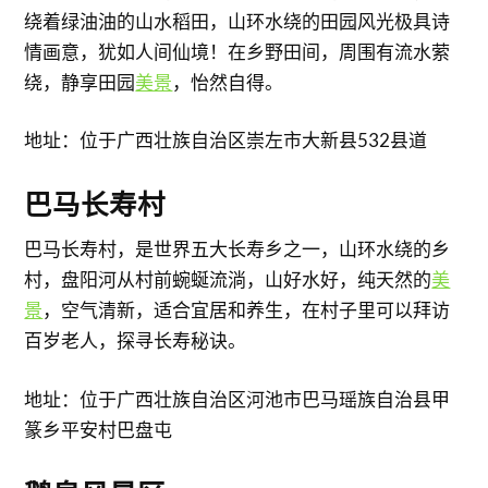
绕着绿油油的山水稻田，山环水绕的田园风光极具诗
情画意，犹如人间仙境！在乡野田间，周围有流水萦
绕，静享田园
美景
，怡然自得。
地址：位于广西壮族自治区崇左市大新县532县道
巴马长寿村
巴马长寿村，是世界五大长寿乡之一，山环水绕的乡
村，盘阳河从村前蜿蜒流淌，山好水好，纯天然的
美
景
，空气清新，适合宜居和养生，在村子里可以拜访
百岁老人，探寻长寿秘诀。
地址：位于广西壮族自治区河池市巴马瑶族自治县甲
篆乡平安村巴盘屯