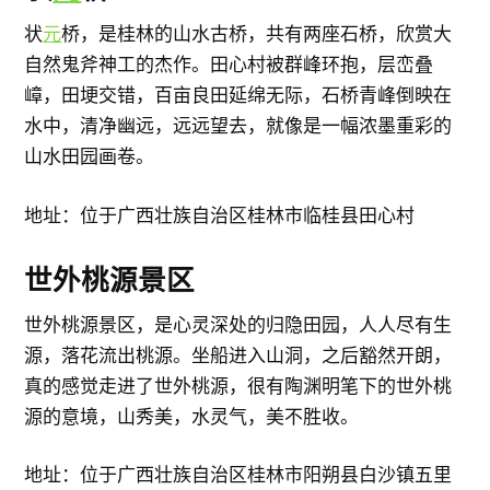
状
元
桥，是桂林的山水古桥，共有两座石桥，欣赏大
自然鬼斧神工的杰作。田心村被群峰环抱，层峦叠
嶂，田埂交错，百亩良田延绵无际，石桥青峰倒映在
水中，清净幽远，远远望去，就像是一幅浓墨重彩的
山水田园画卷。
地址：位于广西壮族自治区桂林市临桂县田心村
世外桃源景区
世外桃源景区，是心灵深处的归隐田园，人人尽有生
源，落花流出桃源。坐船进入山洞，之后豁然开朗，
真的感觉走进了世外桃源，很有陶渊明笔下的世外桃
源的意境，山秀美，水灵气，美不胜收。
地址：位于广西壮族自治区桂林市阳朔县白沙镇五里