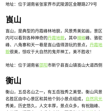
地址：位于湖南省张家界市武陵源区金鞭路279号
崀山
崀山，是典型的丹霞峰林地貌，风景秀美如画，景区
内可以看到各种神奇的
丹霞地貌
，其中
辣椒
峰、骆驼
峰、八角寨和天一巷是崀山值得游玩的景点，
丹霞地
貌
很美，惊叹于大自然的鬼斧神工，美不胜收！
地址：位于湖南省
邵阳
市新宁县崀山镇崀山大道西侧
衡山
衡山，五岳名山之一，有五岳独秀之美誉。衡山风景
名胜区由中心景区和其他个别小景点组成，
自然风光
秀美，历史悠久，人文丰厚，景点众多，有祝融峰、