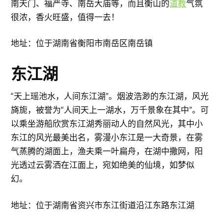
南天门、福严寺、南岳大庙等，而且衡山的
道教
气氛
很浓，香火旺盛，值得一去！
地址：位于湖南省衡阳市南岳区南岳镇
东江湖
“天上瑶池水，人间东江湖”。烟波浩渺的东江湖，风光
旖旎，被誉为“人间天上一湖水，万千景象在其中”。可
以乘坐游船欣赏东江湖秀丽动人的自然风光，其中小
东江的风光最美出名，雾漫小东江是一大奇景，在雾
气蒸腾的湖面上，渔夫乘一叶扁舟，在湖中撒网，阳
光透过云雾洒在江面上，宛如绝美的仙境，如梦似
幻。
地址：位于湖南省资兴市东江街道沿江东路东江湖