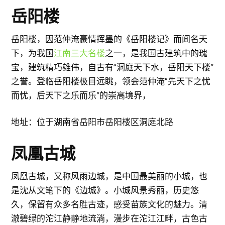
岳阳楼
岳阳楼，因范仲淹豪情挥墨的《岳阳楼记》而闻名天
下，为我国
江南三大名楼
之一，是我国古建筑中的瑰
宝，建筑精巧雄伟，自古有“洞庭天下水，岳阳天下楼”
之誉。登临岳阳楼极目远眺，领会范仲淹“先天下之忧
而忧，后天下之乐而乐”的崇高境界，
地址：位于湖南省岳阳市岳阳楼区洞庭北路
凤凰古城
凤凰古城，又称风雨边城，是中国最美丽的小城，也
是沈从文笔下的《边城》。小城风景秀丽，历史悠
久，保留有众多名胜古迹，感受苗族文化的魅力。清
澈碧绿的沱江静静地流淌，漫步在沱江江畔，古色古