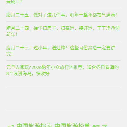
是咸口？
腊月二十五，做对了这几件事，明年一整年都福气满满！
腊月二十四，掸尘扫房子，扫霉运，接好运，干干净净迎
新年！
腊月二十三，过小年，送灶神！这些习俗禁忌一定要讲
究！
元旦去哪玩? 2026跨年小众旅行地推荐，适合冬日看海的
8个浪漫海岛，快收好
中国旅游指南
中国旅游榜单
元
上海
云南