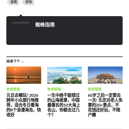
道教
邵阳
蜘蛛指南
阅读下个 →
旅游图鉴
旅游图鉴
旅游图鉴
元旦去哪玩? 2026
一生中绝不能错过
60岁之后一定要去
跨年小众旅行地推
的山海美景，中国
一次! 北京对老人免
荐，适合冬日看海
最著名的10大海上
票的20+景点，不
的8个浪漫海岛，快
名山，你都去过几
花钱还好玩，不限
收好
个？
户籍