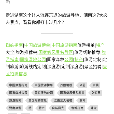
路
走进湖南这个让人流连忘返的旅游胜地，湖南这7大必
去景点，看看你都打卡过几个？
蜘蛛指南
|
中国旅游榜单
|
中国旅游指南
旅游榜单|
特产
大全|旅游推荐会|
国家级风景名胜区
|旅游线路推荐|
旅
游指南
|
国家湿地公园
|国家森林
公园
|
特产
|旅游定制|定
制旅游|旅游线路定制|深度游|定制深度游|景区招聘|
景
区招聘信息
中国旅游指南
中国旅游榜单
丹霞地貌
公园
古镇
国家森林公园
国家湿地公园
国家级风景名胜区
张家界
旅游指南
景区招聘信息
江南三大名楼
湖南
湖南旅游
特
特产
自然风光
蜘蛛指南
辣椒