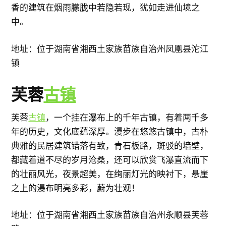
香的建筑在烟雨朦胧中若隐若现，犹如走进仙境之
中。
地址：位于湖南省湘西土家族苗族自治州凤凰县沱江
镇
芙蓉
古镇
芙蓉
古镇
，一个挂在瀑布上的千年古镇，有着两千多
年的历史，文化底蕴深厚。漫步在悠悠古镇中，古朴
典雅的民居建筑错落有致，青石板路，斑驳的墙壁，
都藏着道不尽的岁月沧桑，还可以欣赏飞瀑直流而下
的壮丽风光，夜景超美，在绚丽灯光的映衬下，悬崖
之上的瀑布明亮多彩，蔚为壮观！
地址：位于湖南省湘西土家族苗族自治州永顺县芙蓉