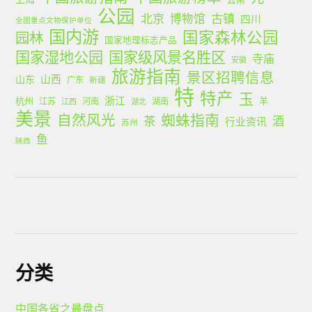
公园
北京
古镇
博物馆
四川
全国重点文物保护单位
国内游
国家森林公园
园林
国家地理标志产品
国家湿地公园
国家级风景名胜区
寺庙
安徽
旅游指南
景区招聘信息
山西
山东
广东
新疆
特
特产
玉
浙江
杭州
羊
江苏
河南
湖南
江西
湖北
美景
蜘蛛指南
自然风光
茶
酒
行业资讯
苏州
鱼
陕西
分类
中国各省之最盘点