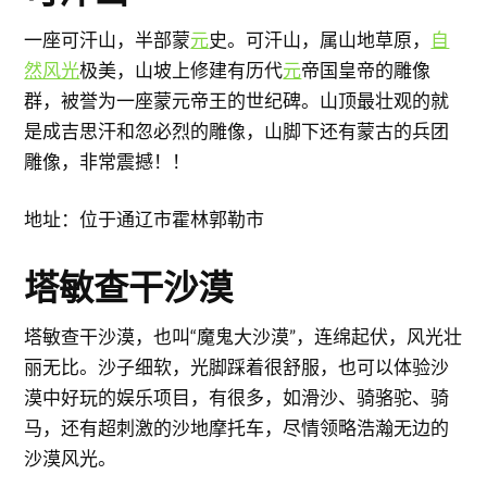
一座可汗山，半部蒙
元
史。可汗山，属山地草原，
自
然风光
极美，山坡上修建有历代
元
帝国皇帝的雕像
群，被誉为一座蒙元帝王的世纪碑。山顶最壮观的就
是成吉思汗和忽必烈的雕像，山脚下还有蒙古的兵团
雕像，非常震撼！！
地址：位于通辽市霍林郭勒市
塔敏查干沙漠
塔敏查干沙漠，也叫“魔鬼大沙漠”，连绵起伏，风光壮
丽无比。沙子细软，光脚踩着很舒服，也可以体验沙
漠中好玩的娱乐项目，有很多，如滑沙、骑骆驼、骑
马，还有超刺激的沙地摩托车，尽情领略浩瀚无边的
沙漠风光。