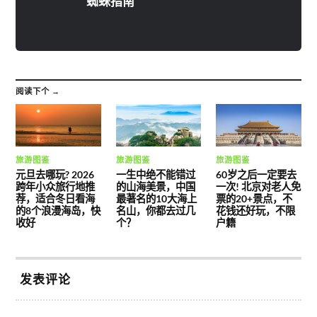
蜘蛛指南
阅读下个 →
旅游图鉴
旅游图鉴
旅游图鉴
元旦去哪玩? 2026
一生中绝不能错过
60岁之后一定要去
跨年小众旅行地推
的山海美景，中国
一次! 北京对老人免
荐，适合冬日看海
最著名的10大海上
票的20+景点，不
的8个浪漫海岛，快
名山，你都去过几
花钱还好玩，不限
收好
个？
户籍
发表评论