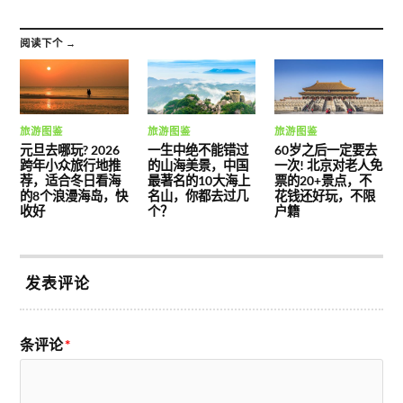
阅读下个 →
旅游图鉴
旅游图鉴
旅游图鉴
元旦去哪玩? 2026
一生中绝不能错过
60岁之后一定要去
跨年小众旅行地推
的山海美景，中国
一次! 北京对老人免
荐，适合冬日看海
最著名的10大海上
票的20+景点，不
的8个浪漫海岛，快
名山，你都去过几
花钱还好玩，不限
收好
个？
户籍
发表评论
条评论
*