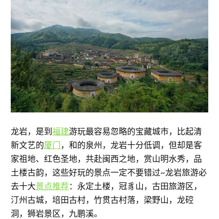
龙岩，是到
福建
游玩最容易忽略的宝藏城市，比起清
新文艺的
厦门
，和的泉州，龙岩十分低调，但却是客
家祖地、红色圣地，共赴闽西之地，赏山明水秀，品
土楼古韵，这些好玩的景点一定不要错过~龙岩旅游必
去十大
景点推荐
：永定土楼，冠豸山，古田旅游区，
汀州古城，培田古村，竹贯古村落，梁野山，龙硿
洞，狮岩景区，九鹏溪。