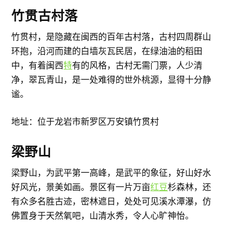
竹贯古村落
竹贯村，是隐藏在闽西的百年古村落，古村四周群山
环抱，沿河而建的白墙灰瓦民居，在绿油油的稻田
中，有着闽西
特
有的风格，古村无需门票，人少清
净，翠瓦青山，是一处难得的世外桃源，显得十分静
谧。
地址：位于龙岩市新罗区万安镇竹贯村
梁野山
梁野山，为武平第一高峰，是武平的象征，好山好水
好风光，景美如画。景区有一片万亩
红豆
杉森林，还
有众多名胜古迹，密林遮日，处处可见溪水潭瀑，仿
佛置身于天然氧吧，山清水秀，令人心旷神怡。