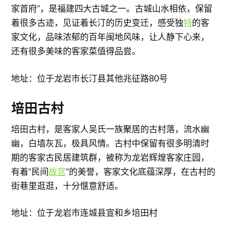
家首府”，是福建四大古城之一。古城山水相依，保留
着很多古迹，见证着长汀的历史变迁，感受独
特
的客
家文化，品味浓郁的百年闽地风味，让人静下心来，
还有很多美味的客家菜值得品尝。
地址：位于龙岩市长汀县其他兆征路80号
培田古村
培田古村，是客家人吴氏一族聚居的古村落，流水幽
幽，白墙灰瓦，极具风情。古村中保留有很多明清时
期的客家古民居建筑群，被称为龙岩辉煌客家庄园，
有着“民间
故宫
”的美誉，客家文化底蕴深厚，在古村的
街巷里逛逛，十分惬意舒适。
地址：位于龙岩市连城县宣和乡培田村