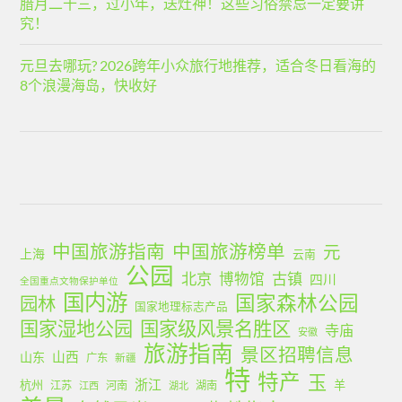
腊月二十三，过小年，送灶神！这些习俗禁忌一定要讲
究！
元旦去哪玩? 2026跨年小众旅行地推荐，适合冬日看海的
8个浪漫海岛，快收好
中国旅游指南
中国旅游榜单
元
上海
云南
公园
北京
古镇
博物馆
四川
全国重点文物保护单位
国内游
国家森林公园
园林
国家地理标志产品
国家湿地公园
国家级风景名胜区
寺庙
安徽
旅游指南
景区招聘信息
山西
山东
广东
新疆
特
特产
玉
浙江
杭州
羊
江苏
河南
湖南
江西
湖北