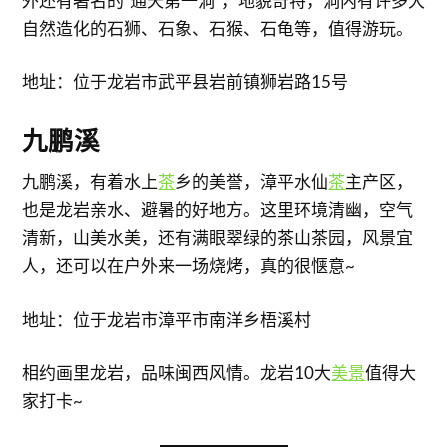
外还有著名的“通天第一洞”，地貌奇特，洞内有许多大
自然造化的石狮、石象、石猴、石龟等，值得游玩。
地址：位于龙岩市武平县岩前镇狮岩路15号
九鹏溪
九鹏溪，有着水上
茶
乡的美誉，漳平水仙
茶
主产区，
也是龙岩亲水、避暑的好地方。这里环境清幽，空气
清新，山美水美，还有满眼翠绿的茶山茶园，风景宜
人，还可以在户外来一场烧烤，真的很惬意~
地址：位于龙岩市漳平市南洋乡梧溪村
相约画里龙岩，品味闽西风情。龙岩10大
美景
值得大
家打卡~