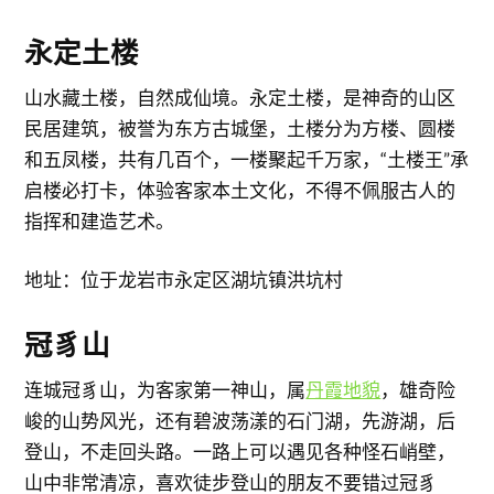
永定土楼
山水藏土楼，自然成仙境。永定土楼，是神奇的山区
民居建筑，被誉为东方古城堡，土楼分为方楼、圆楼
和五凤楼，共有几百个，一楼聚起千万家，“土楼王”承
启楼必打卡，体验客家本土文化，不得不佩服古人的
指挥和建造艺术。
地址：位于龙岩市永定区湖坑镇洪坑村
冠豸山
连城冠豸山，为客家第一神山，属
丹霞地貌
，雄奇险
峻的山势风光，还有碧波荡漾的石门湖，先游湖，后
登山，不走回头路。一路上可以遇见各种怪石峭壁，
山中非常清凉，喜欢徒步登山的朋友不要错过冠豸