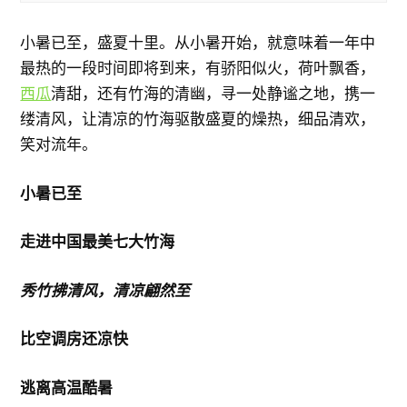
小暑已至，盛夏十里。从小暑开始，就意味着一年中
最热的一段时间即将到来，有骄阳似火，荷叶飘香，
西瓜
清甜，还有竹海的清幽，寻一处静谧之地，携一
缕清风，让清凉的竹海驱散盛夏的燥热，细品清欢，
笑对流年。
小暑已至
走进中国最美七大竹海
秀竹拂清风，清凉翩然至
比空调房还凉快
逃离高温酷暑