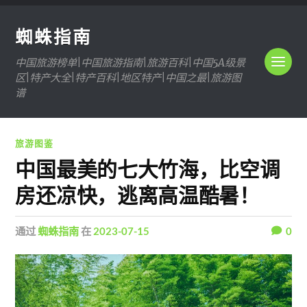
蜘蛛指南
中国旅游榜单|中国旅游指南|旅游百科|中国5A级景
区|特产大全|特产百科|地区特产|中国之最|旅游图
谱
旅游图鉴
中国最美的七大竹海，比空调
房还凉快，逃离高温酷暑！
通过
蜘蛛指南
在
2023-07-15
0