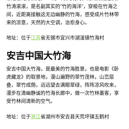
竹涛滚滚，是名副其实的“竹的海洋”，穿梭在竹海之
间，近距离接触这无边幽静的竹海，感受成片竹林带
来的凉意，天然的大空调，治愈身心。
地址：位于
江苏
省无锡市宜兴市湖滏镇竹海村
安吉中国大竹海
安吉中国大竹海，是最美的竹海胜景，也是电影《卧
虎藏龙》的取景地，漫山遍野的翠竹茂林，山峦层
叠，翠竹成荫，远远望去满眼翠绿，阵阵凉风吹来，
漫步在清幽静谧的竹海长廊中，做一次竹林墨客，享
受竹林间清新的空气。
地址：位于
浙江
省湖州市安吉县天荒坪镇五鹤村