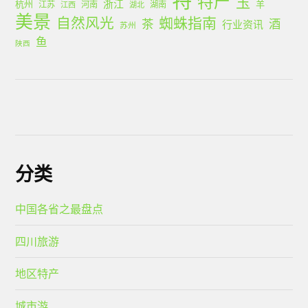
特产
玉
浙江
杭州
羊
江苏
河南
湖南
江西
湖北
美景
蜘蛛指南
自然风光
茶
酒
行业资讯
苏州
鱼
陕西
分类
中国各省之最盘点
四川旅游
地区特产
城市游