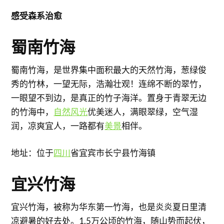
感受森系治愈
蜀南竹海
蜀南竹海，是世界集中面积最大的天然竹海，葱绿俊
秀的竹林，一望无际，浩瀚壮观！连绵不断的翠竹，
一眼望不到边，是真正的竹子海洋。置身于青翠无边
的竹海中，
自然风光
优美迷人，满眼翠绿，空气湿
润，凉爽宜人，一路都有
美景
相伴。
地址：位于
四川
省宜宾市长宁县竹海镇
宜兴竹海
宜兴竹海，被称为华东第一竹海，也是炎炎夏日里清
凉避暑的好去处。1.5万公顷的竹海，随山势而起伏，