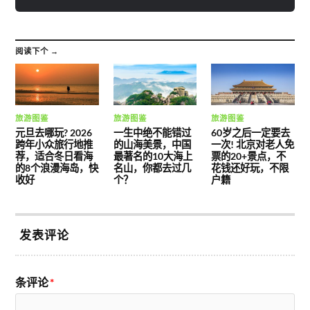
阅读下个 →
旅游图鉴
旅游图鉴
旅游图鉴
元旦去哪玩? 2026
一生中绝不能错过
60岁之后一定要去
跨年小众旅行地推
的山海美景，中国
一次! 北京对老人免
荐，适合冬日看海
最著名的10大海上
票的20+景点，不
的8个浪漫海岛，快
名山，你都去过几
花钱还好玩，不限
收好
个？
户籍
发表评论
条评论
*