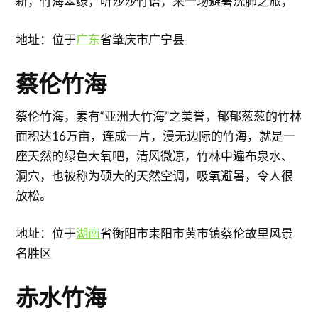
新，竹海翠绿，听沙沙竹语，来一场避暑洗肺之旅，
地址：位于
广东
省肇庆市广宁县
蔡伦竹海
蔡伦竹海，素有“亚洲大竹海”之美誉，郁郁葱葱的竹林
面积达16万亩，连成一片，漫无边际的竹海，就是一
座天然的绿色大氧吧，清风微凉，竹林中遍布泉水、
洞穴，也被称为硕大的天然空调，吸氧避暑，令人很
放松。
地址：位于
湖南
省衡阳市耒阳市黄市镇蔡伦故里风景
名胜区
赤水竹海