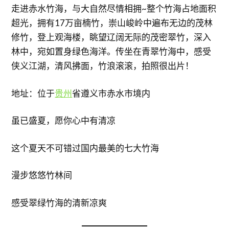
走进赤水竹海，与大自然尽情相拥~整个竹海占地面积
超光，拥有17万亩楠竹，崇山峻岭中遍布无边的茂林
修竹，登上观海楼，眺望辽阔无际的茂密翠竹，深入
林中，宛如置身绿色海洋。传坐在青翠竹海中，感受
侠义江湖，清风拂面，竹浪滚滚，拍照很出片！
地址：位于
贵州
省遵义市赤水市境内
虽已盛夏，愿你心中有清凉
这个夏天不可错过国内最美的七大竹海
漫步悠悠竹林间
感受翠绿竹海的清新凉爽