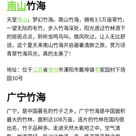
南山
竹海
天堂
南山
，梦幻竹海。南山竹海，拥有3.5万亩翠竹，
一望无际的毛竹，步入竹海深处，阳光透过竹林洒下
的斑斑点点，聆听虫鸣鸟叫，微风吹过，让人无比舒
适，这个夏天来南山竹海开启避暑清肺之旅，赏万顷
青翠竹海风光，真的太美了！
地址：位于
江苏
省
常州
市溧阳市戴埠镇
李
家园村下场
园10号
广宁竹海
广宁，是中国著名的竹子之乡，广宁竹海是中国面积
最大的竹林，面积达108万亩，连片的竹林在国内很
出名，竹子品种多。走进天然大氧吧之中，空气清