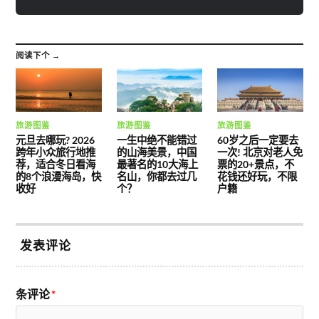
阅读下个 →
旅游图鉴
旅游图鉴
旅游图鉴
元旦去哪玩? 2026
一生中绝不能错过
60岁之后一定要去
跨年小众旅行地推
的山海美景，中国
一次! 北京对老人免
荐，适合冬日看海
最著名的10大海上
票的20+景点，不
的8个浪漫海岛，快
名山，你都去过几
花钱还好玩，不限
收好
个？
户籍
发表评论
条评论
*