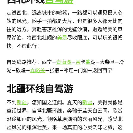
走进西北，远离城市的喧嚣，一路都可以遇见摄人心
魄的风光，随手一拍都是大片，也是很多人都无比向
往的远方，奔赴苍凉雄浑的戈壁沙漠，邂逅绝美的草
原湖泊，将西北壮阔的
美景
尽收眼底，可以玩的很畅
快，不虚此行！
自驾线路推荐：西宁—
青海湖
—
茶
卡
盐
湖—大柴旦—冷
湖—敦煌—
嘉峪关
—张掖—祁连—门源—返回西宁
北疆环线自驾游
不到
新疆
，怎知国之辽阔。夏天的
新疆
，美得就像是
童话世界，自驾北疆环线，奔驰于蓝天白云间，欣赏
沿途如画的风光，领略草原湖泊的秀丽风光，感受北
疆风光的雄浑壮美，来一场真正的心灵洗涤之旅，这