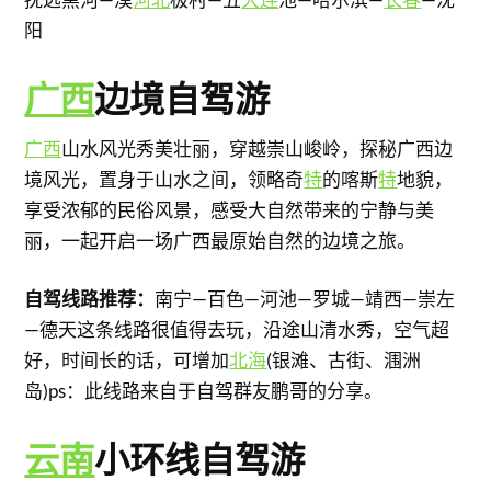
阳
广西
边境自驾游
广西
山水风光秀美壮丽，穿越崇山峻岭，探秘广西边
境风光，置身于山水之间，领略奇
特
的喀斯
特
地貌，
享受浓郁的民俗风景，感受大自然带来的宁静与美
丽，一起开启一场广西最原始自然的边境之旅。
自驾线路推荐：
南宁—百色—河池—罗城—靖西—崇左
—德天这条线路很值得去玩，沿途山清水秀，空气超
好，时间长的话，可增加
北海
(银滩、古街、涠洲
岛)ps：此线路来自于自驾群友鹏哥的分享。
云南
小环线自驾游