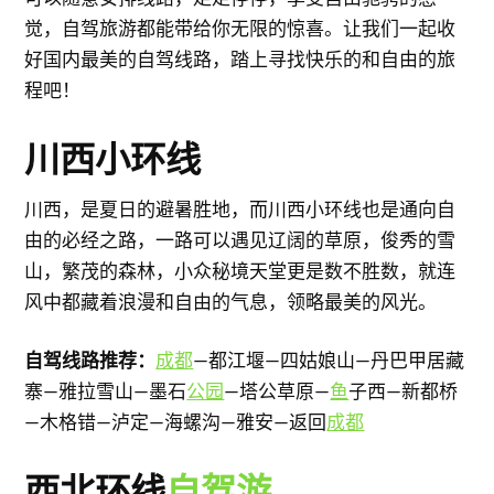
觉，自驾旅游都能带给你无限的惊喜。让我们一起收
好国内最美的自驾线路，踏上寻找快乐的和自由的旅
程吧！
川西小环线
川西，是夏日的避暑胜地，而川西小环线也是通向自
由的必经之路，一路可以遇见辽阔的草原，俊秀的雪
山，繁茂的森林，小众秘境天堂更是数不胜数，就连
风中都藏着浪漫和自由的气息，领略最美的风光。
自驾线路推荐：
成都
—都江堰—四姑娘山—丹巴甲居藏
寨—雅拉雪山—墨石
公园
—塔公草原—
鱼
子西—新都桥
—木格错—泸定—海螺沟—雅安—返回
成都
西北环线
自驾游