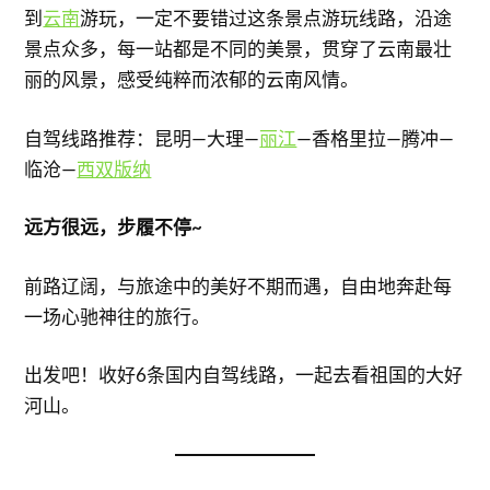
到
云南
游玩，一定不要错过这条景点游玩线路，沿途
景点众多，每一站都是不同的美景，贯穿了云南最壮
丽的风景，感受纯粹而浓郁的云南风情。
自驾线路推荐：昆明—大理—
丽江
—香格里拉—腾冲—
临沧—
西双版纳
远方很远，步履不停~
前路辽阔，与旅途中的美好不期而遇，自由地奔赴每
一场心驰神往的旅行。
出发吧！收好6条国内自驾线路，一起去看祖国的大好
河山。