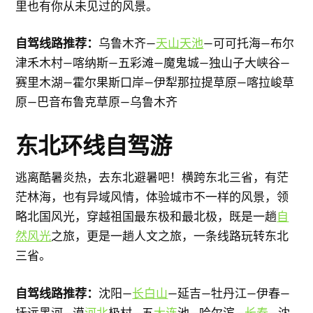
里也有你从未见过的风景。
自驾线路推荐：
乌鲁木齐—
天山
天池
—可可托海—布尔
津禾木村—喀纳斯—五彩滩—魔鬼城—独山子大峡谷—
赛里木湖—霍尔果斯口岸—伊犁那拉提草原—喀拉峻草
原—巴音布鲁克草原—乌鲁木齐
东北环线自驾游
逃离酷暑炎热，去东北避暑吧！横跨东北三省，有茫
茫林海，也有异域风情，体验城市不一样的风景，领
略北国风光，穿越祖国最东极和最北极，既是一趟
自
然风光
之旅，更是一趟人文之旅，一条线路玩转东北
三省。
自驾线路推荐：
沈阳—
长白山
—延吉—牡丹江—伊春—
抚远黑河—漠
河北
极村—五
大连
池—哈尔滨—
长春
—沈