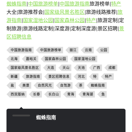
蜘蛛指南
|
中国旅游榜单
|
中国旅游指南
旅游榜单|
特产
大全|旅游推荐会|
国家级风景名胜区
|旅游线路推荐|
旅
游指南
|
国家湿地公园
|
国家森林公园
|
特产
|旅游定制|定
制旅游|旅游线路定制|深度游|定制深度游|景区招聘|
景
区招聘信息
中国旅游指南
中国旅游榜单
丽江
云南
公园
北海
嘉峪关
国家森林公园
国家湿地公园
国家级风景名胜区
大连
天山
天池
广西
成都
新疆
旅游指南
景区招聘信息
河北
特
特产
盐
美景
自然风光
自驾游
茶
蜘蛛指南
西双版纳
长春
长白山
青海
青海湖
鱼
蜘蛛指南