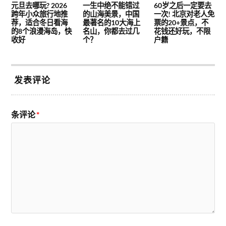
元旦去哪玩? 2026
一生中绝不能错过
60岁之后一定要去
跨年小众旅行地推
的山海美景，中国
一次! 北京对老人免
荐，适合冬日看海
最著名的10大海上
票的20+景点，不
的8个浪漫海岛，快
名山，你都去过几
花钱还好玩，不限
收好
个？
户籍
发表评论
条评论
*