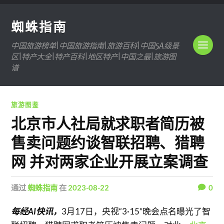
蜘蛛指南
中国旅游榜单|中国旅游指南|旅游百科|中国5A级景
区|特产大全|特产百科|地区特产|中国之最|旅游图
谱
旅游图鉴
北京市人社局就求职者简历被
售卖问题约谈智联招聘、猎聘
网 并对两家企业开展立案调查
通过
蜘蛛指南
在
2023-08-22
0
每经AI快讯，
3月17日，央视“3·15”晚会点名曝光了智