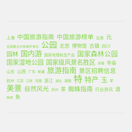
中国旅游指南
中国旅游榜单
元
上海
云南
公园
北京
古镇
博物馆
四川
全国重点文物保护单位
国内游
国家森林公园
园林
国家地理标志产品
国家湿地公园
国家级风景名胜区
寺庙
安徽
旅游指南
景区招聘信息
山西
山东
广东
新疆
特
特产
玉
浙江
杭州
羊
江苏
河南
湖南
江西
湖北
美景
蜘蛛指南
自然风光
茶
酒
行业资讯
苏州
鱼
陕西