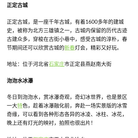
正定古城
正定古城，是一座千年古城，有着1600多年的建城
史，被称为北方三雄镇之一，古城内保留的历代古迹
古建众多，穿梭在古街小巷中，感受古城的淳朴，春
节期间还可以欣赏古城的
新春
灯会，精彩又好玩。
地址：位于河北省
石家庄
市正定县燕赵南大街
沕沕水冰瀑
冬日到沕沕水，赏冰瀑奇观，奇幻冰世界，也是景区
一大
特
色，趁着冰瀑融化前，奔赴一场实景版的冰雪
奇缘，可以看到各种形态各异的冰凌、冰柱、冰花，
晚上还有灯光的映衬，拍照也很出片！