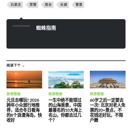
石家庄
赏雪
邢台
长城
雪景
蜘蛛指南
阅读下个 →
旅游图鉴
旅游图鉴
旅游图鉴
元旦去哪玩? 2026
一生中绝不能错过
60岁之后一定要去
跨年小众旅行地推
的山海美景，中国
一次! 北京对老人免
荐，适合冬日看海
最著名的10大海上
票的20+景点，不
的8个浪漫海岛，快
名山，你都去过几
花钱还好玩，不限
收好
个？
户籍