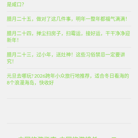
是咸口？
腊月二十五，做对了这几件事，明年一整年都福气满满！
腊月二十四，掸尘扫房子，扫霉运，接好运，干干净净迎
新年！
腊月二十三，过小年，送灶神！这些习俗禁忌一定要讲
究！
元旦去哪玩? 2026跨年小众旅行地推荐，适合冬日看海的
8个浪漫海岛，快收好