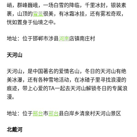
峭，群峰巍峨，一场白雪的降临，千里冰封，银装素
裹，山顶的
雪景
很美，有冰霜冰挂，还有雾凇奇观，
恍如置身于仙境之中。
地址：位于邯郸市涉县
河南
店镇南庄村
天河山
天河山，是中国著名的爱情名山，冬日的天河山有绝
美冰瀑，还有各种雪地活动，在冰碴子里寻找浪漫的
痕迹，带上心爱的TA一起去天河山解锁冬日的专属浪
漫。
地址：位于
邢台
市
邢台
县白岸乡清泉村天河山景区
北戴河