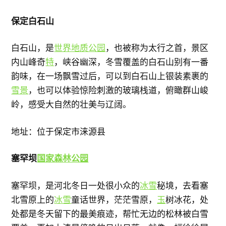
保定白石山
白石山，是
世界地质公园
，也被称为太行之首，景区
内山峰奇
特
，峡谷幽深，冬雪覆盖的白石山别有一番
韵味，在一场飘雪过后，可以到白石山上银装素裹的
雪景
，也可以体验惊险刺激的玻璃栈道，俯瞰群山峻
岭，感受大自然的壮美与辽阔。
地址：位于保定市涞源县
塞罕坝
国家森林公园
塞罕坝，是河北冬日一处很小众的
冰雪
秘境，去看塞
北雪原上的
冰雪
童话世界，茫茫雪原，
玉
树冰花，处
处都是冬天留下的最美痕迹，帮忙无边的松林被白雪