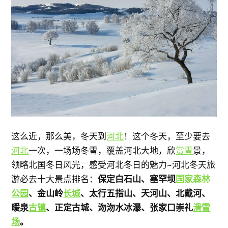
这么近，那么美，冬天到
河北
！这个冬天，至少要去
河北
一次，一场场冬雪，覆盖河北大地，欣
赏雪
景，
领略北国冬日风光，感受河北冬日的魅力~河北冬天旅
游必去十大景点排名：
保定白石山、塞罕坝
国家森林
公园
、金山岭
长城
、太行五指山、天河山、北戴河、
暖泉
古镇
、正定古城、沕沕水冰瀑、张家口崇礼
滑雪
场
。