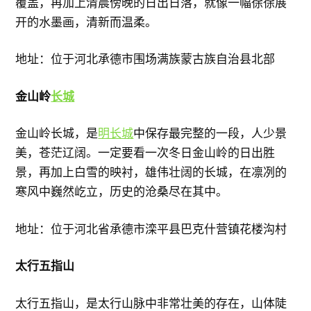
覆盖，再加上清晨傍晚的日出日落，就像一幅徐徐展
开的水墨画，清新而温柔。
地址：位于河北承德市围场满族蒙古族自治县北部
金山岭
长城
金山岭长城，是
明长城
中保存最完整的一段，人少景
美，苍茫辽阔。一定要看一次冬日金山岭的日出胜
景，再加上白雪的映衬，雄伟壮阔的长城，在凛冽的
寒风中巍然屹立，历史的沧桑尽在其中。
地址：位于河北省承德市滦平县巴克什营镇花楼沟村
太行五指山
太行五指山，是太行山脉中非常壮美的存在，山体陡