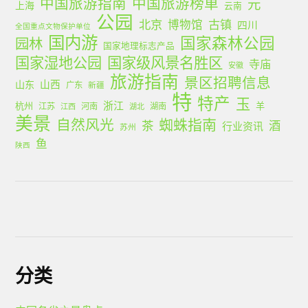
中国旅游指南
中国旅游榜单
元
上海
云南
公园
北京
古镇
博物馆
四川
全国重点文物保护单位
国内游
国家森林公园
园林
国家地理标志产品
国家湿地公园
国家级风景名胜区
寺庙
安徽
旅游指南
景区招聘信息
山西
山东
广东
新疆
特
特产
玉
浙江
杭州
羊
江苏
河南
湖南
江西
湖北
美景
蜘蛛指南
自然风光
茶
酒
行业资讯
苏州
鱼
陕西
分类