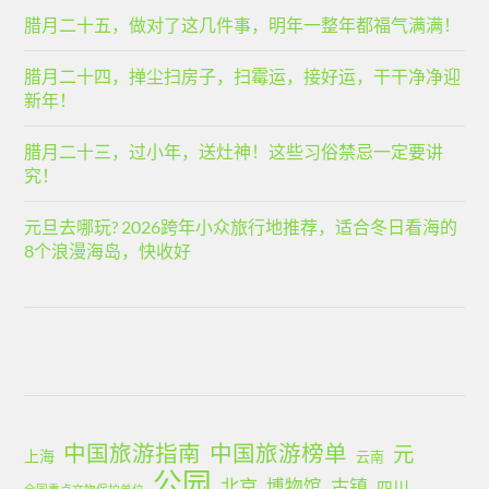
腊月二十五，做对了这几件事，明年一整年都福气满满！
腊月二十四，掸尘扫房子，扫霉运，接好运，干干净净迎
新年！
腊月二十三，过小年，送灶神！这些习俗禁忌一定要讲
究！
元旦去哪玩? 2026跨年小众旅行地推荐，适合冬日看海的
8个浪漫海岛，快收好
中国旅游指南
中国旅游榜单
元
上海
云南
公园
北京
古镇
博物馆
四川
全国重点文物保护单位