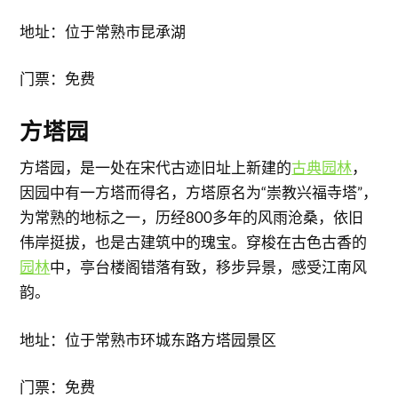
地址：位于常熟市昆承湖
门票：免费
​方塔园
方塔园，是一处在宋代古迹旧址上新建的
古典园林
，
因园中有一方塔而得名，方塔原名为“崇教兴福寺塔”，
为常熟的地标之一，历经800多年的风雨沧桑，依旧
伟岸挺拔，也是古建筑中的瑰宝。穿梭在古色古香的
园林
中，亭台楼阁错落有致，移步异景，感受江南风
韵。
地址：位于常熟市环城东路方塔园景区
门票：免费