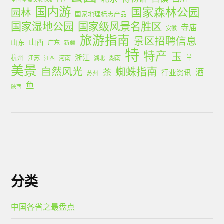
国内游
国家森林公园
园林
国家地理标志产品
国家湿地公园
国家级风景名胜区
寺庙
安徽
旅游指南
景区招聘信息
山西
山东
广东
新疆
特
特产
玉
浙江
杭州
羊
江苏
河南
湖南
江西
湖北
美景
蜘蛛指南
自然风光
茶
酒
行业资讯
苏州
鱼
陕西
分类
中国各省之最盘点