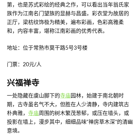
第，也是苏式彩绘的经典之作，可以看出当年翁氏家
族作为江南名门望族的显赫与昌盛。彩衣堂为故居的
正厅，梁枋纹饰极为精美，遍布彩画，色彩高雅柔
和，内容丰富，堪称江南彩画的优秀代表。
地址：位于常熟市莫干路5号3号楼
门票：20元/人
​兴福禅寺
一处隐藏在虞山脚下的
寺庙
园林，始建于南北朝时
期，古寺虽名气不大，但胜在人少清静，寺内建筑古
朴典雅，
寺庙
周围的树木繁茂葱郁，或压在墙头，或
投影在墙上，漫步其中，细细品味“禅房草木深”的清幽
意境。