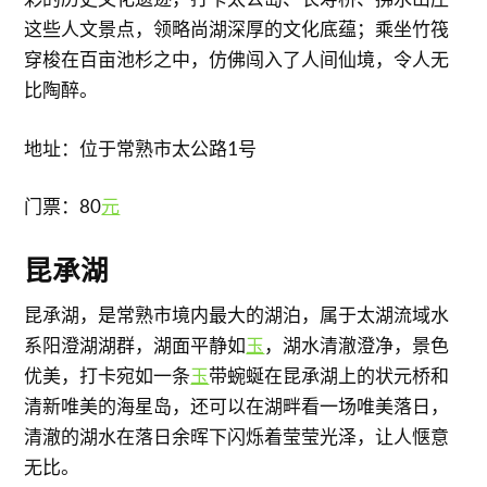
这些人文景点，领略尚湖深厚的文化底蕴；乘坐竹筏
穿梭在百亩池杉之中，仿佛闯入了人间仙境，令人无
比陶醉。
地址：位于常熟市太公路1号
门票：80
元
​昆承湖
昆承湖，是常熟市境内最大的湖泊，属于太湖流域水
系阳澄湖湖群，湖面平静如
玉
，湖水清澈澄净，景色
优美，打卡宛如一条
玉
带蜿蜒在昆承湖上的状元桥和
清新唯美的海星岛，还可以在湖畔看一场唯美落日，
清澈的湖水在落日余晖下闪烁着莹莹光泽，让人惬意
无比。