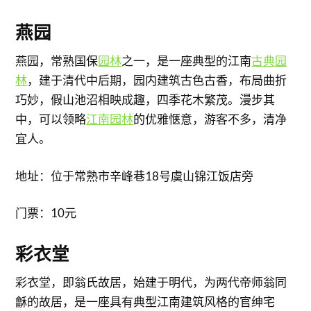
​燕园
燕园，常熟国保
园林
之一，是一座典型的江南
古典园
林
，建于清代中后期，园内建筑古色古香，布局曲折
巧妙，假山池沼相映成趣，四季花木繁茂。漫步其
中，可以领略
江南园林
的优雅惬意，游客不多，清净
宜人。
地址：位于常熟市辛峰巷18号虞山锦江饭店旁
门票：10元
​彩衣堂
彩衣堂，即翁氏故居，始建于明代，为两代帝师翁同
龢的故居，是一座具有典型江南建筑风格的官绅宅