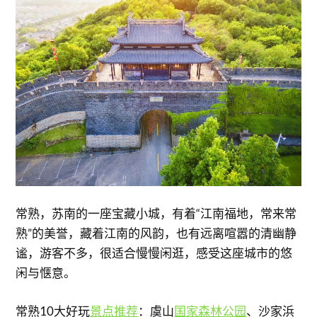
常熟，苏南的一座宝藏小城，有着“江南福地，常来常
熟”的美誉，藏着江南的风韵，也有远离喧嚣的清幽静
谧，游客不多，很适合慢慢闲逛，感受这座城市的悠
闲与惬意。
常熟10大好玩
景点推荐
：虞山
国家森林公园
、沙家浜