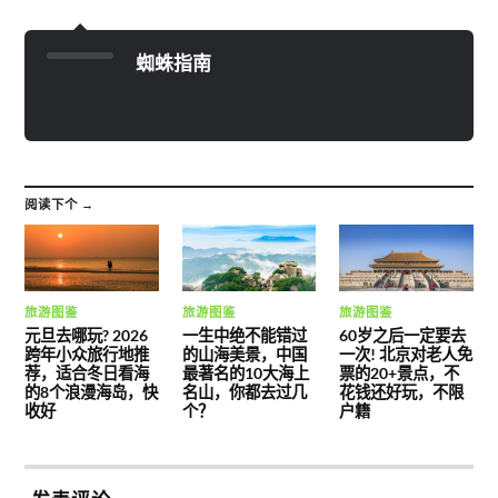
蜘蛛指南
阅读下个 →
旅游图鉴
旅游图鉴
旅游图鉴
元旦去哪玩? 2026
一生中绝不能错过
60岁之后一定要去
跨年小众旅行地推
的山海美景，中国
一次! 北京对老人免
荐，适合冬日看海
最著名的10大海上
票的20+景点，不
的8个浪漫海岛，快
名山，你都去过几
花钱还好玩，不限
收好
个？
户籍