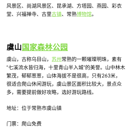
风景区、尚湖风景区、昆承湖、方塔园、燕园、彩衣
堂、兴福禅寺、古里
古镇
、常熟
博物馆
。
​虞山
国家森林公园
虞山，古称乌目山，
苏州
常熟的一颗璀璨明珠，素有
“七溪流水皆归海，十里青山半入城”的美誉。山中林木
繁茂，郁郁葱葱，山体海拔不是很高，只有263米，
很适合爬山休闲游玩，虞山景区面积比较大，景点众
多，需要提前做好攻略，选好游玩路线。
地址：位于常熟市虞山镇
门票：爬山免费