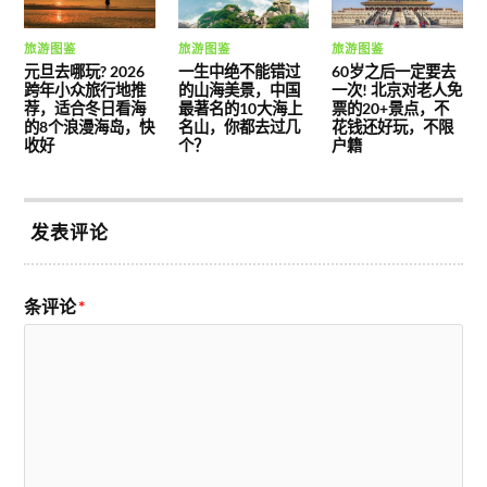
旅游图鉴
旅游图鉴
旅游图鉴
元旦去哪玩? 2026
一生中绝不能错过
60岁之后一定要去
跨年小众旅行地推
的山海美景，中国
一次! 北京对老人免
荐，适合冬日看海
最著名的10大海上
票的20+景点，不
的8个浪漫海岛，快
名山，你都去过几
花钱还好玩，不限
收好
个？
户籍
发表评论
条评论
*