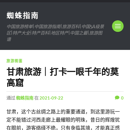
蜘蛛指南
中国旅游榜单|中国旅游指南|旅游百科|中国5A级景
区|特产大全|特产百科|地区特产|中国之最|旅游图
谱
旅游图鉴
甘肃旅游｜打卡一眼千年的莫
高窟
通过
蜘蛛指南
在
2021-09-22
0
甘肃，这个古丝绸之路上的重要通道，到这里游玩一
定不能错过河西走廊上最耀眼的明珠，昔日的辉煌犹
在眼前，游客络绎不绝，只有身临其境，才能真正感