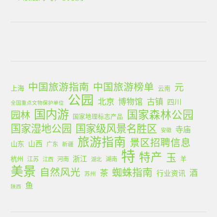
中国旅游指南
中国旅游榜单
元
上海
云南
公园
北京
古镇
博物馆
四川
全国重点文物保护单位
国内游
国家森林公园
园林
国家地理标志产品
国家湿地公园
国家级风景名胜区
寺庙
安徽
旅游指南
景区招聘信息
山西
山东
广东
新疆
特
特产
玉
浙江
杭州
羊
江苏
河南
湖南
江西
湖北
美景
蜘蛛指南
自然风光
茶
酒
行业资讯
苏州
鱼
陕西