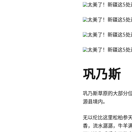
巩乃斯
巩乃斯草原的大部分
源县境内。
无以伦比这里松柏参
香，流水潺潺，牛羊