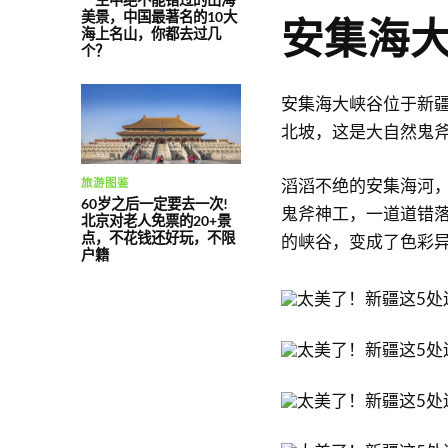
美景，中国最著名的10大
安集海
海上名山，你都去过几
个？
安集海大峡谷位于新
北坡，这是大自然鬼斧
滔滔不绝的安集海河
旅游图鉴
60岁之后一定要去一次!
鬼斧神工，一道道错
北京对老人免票的20+景
点，不花钱还好玩，不限
的峡谷，变成了色彩
户籍