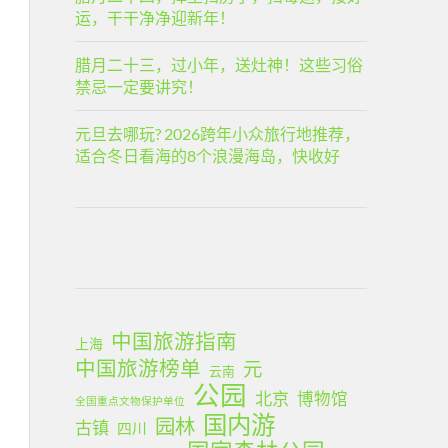
运，干干净净迎新年！
腊月二十三，过小年，送灶神！这些习俗
禁忌一定要讲究！
元旦去哪玩? 2026跨年小众旅行地推荐，
适合冬日看海的8个浪漫海岛，快收好
中国旅游指南
上海
中国旅游榜单
元
云南
公园
北京
博物馆
全国重点文物保护单位
国内游
园林
古镇
四川