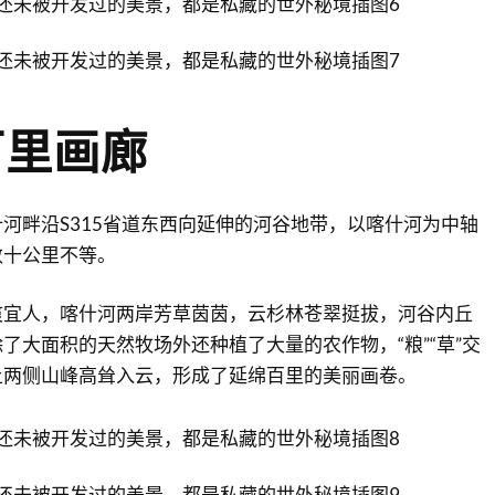
百里画廊
河畔沿S315省道东西向延伸的河谷地带，以喀什河为中轴
数十公里不等。
爽宜人，喀什河两岸芳草茵茵，云杉林苍翠挺拔，河谷内丘
了大面积的天然牧场外还种植了大量的农作物，“粮”“草”交
上两侧山峰高耸入云，形成了延绵百里的美丽画卷。