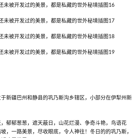
位于新疆巴州和静县的巩乃斯沟乡辖区，小部分在伊犁州新
天，郁郁葱葱，遮天蔽日，山花烂漫、争奇斗艳，鸟语花
满坡，一路美景，尽收眼底，令人神往！冬日的的巩乃斯，