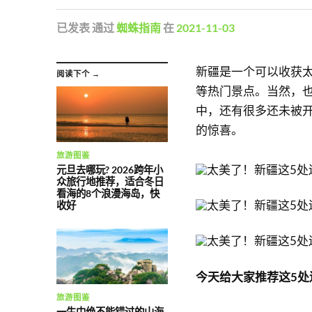
已发表
通过
蜘蛛指南
在
2021-11-03
新疆是一个可以收获
阅读下个 →
等热门景点。当然，
中，还有很多还未被
的惊喜。
旅游图鉴
元旦去哪玩? 2026跨年小
众旅行地推荐，适合冬日
看海的8个浪漫海岛，快
收好
今天给大家推荐这5
旅游图鉴
一生中绝不能错过的山海