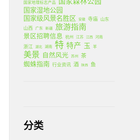
国家森林公园
国家地理标志产品
国家湿地公园
国家级风景名胜区
寺庙
山东
安徽
旅游指南
山西
广东
新疆
景区招聘信息
杭州
江苏
河南
江西
特
特产
玉
浙江
羊
湖南
湖北
美景
自然风光
茶
苏州
蜘蛛指南
酒
鱼
行业资讯
陕西
分类