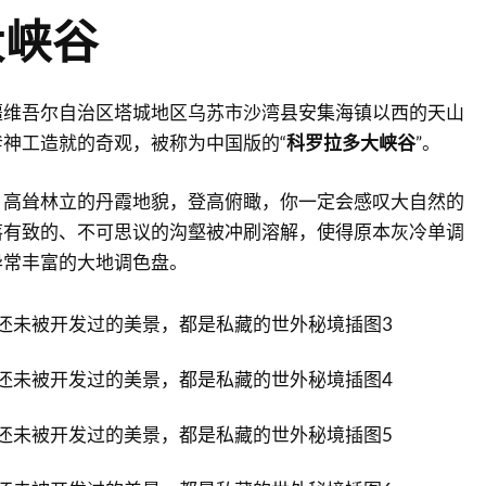
大峡谷
疆维吾尔自治区塔城地区乌苏市沙湾县安集海镇以西的天山
神工造就的奇观，被称为中国版的“
科罗拉多大峡谷
”。
，高耸林立的丹霞地貌，登高俯瞰，你一定会感叹大自然的
落有致的、不可思议的沟壑被冲刷溶解，使得原本灰冷单调
异常丰富的大地调色盘。