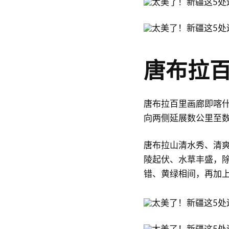
唐布拉
唐布拉百里画廊即喀什
向两侧延展数公里至
唐布拉山清水秀、清
陵起伏、水草丰盛，除
错、黄绿相间，再加