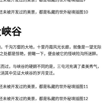
大峡谷
加，千沟万壑的大地，十里丹霞风光长廊，就像是一望无际
及之处都是惊艳，俯瞰一下，便会被它的怪峡险沟所迷醉。
蜒而过，与峡谷的硬朗不同的是，三屯河充满了柔美秀气，
流淌其中见证大峡谷的岁月变迁。