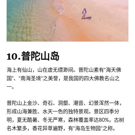
10.普陀山岛
海上有仙山，山在虚无缥渺间。普陀山素有“海天佛
国”、“南海圣境”之美誉，是我国的四大佛教名山之
一。
普陀山上金沙、奇石、洞壑、潮音、幻景浑然一体，
形成山海兼胜、水天一色的独特景观。景区四季分
明，夏无酷暑、冬无严寒，森林覆盖率达80%，古树
名木繁多，香花异草遍野，有“海岛生物园”之称。