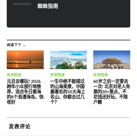
蜘蛛指南
阅读下个 →
旅游图鉴
旅游图鉴
旅游图鉴
元旦去哪玩? 2026
一生中绝不能错过
60岁之后一定要去
跨年小众旅行地推
的山海美景，中国
一次! 北京对老人免
荐，适合冬日看海
最著名的10大海上
票的20+景点，不
的8个浪漫海岛，快
名山，你都去过几
花钱还好玩，不限
收好
个？
户籍
发表评论