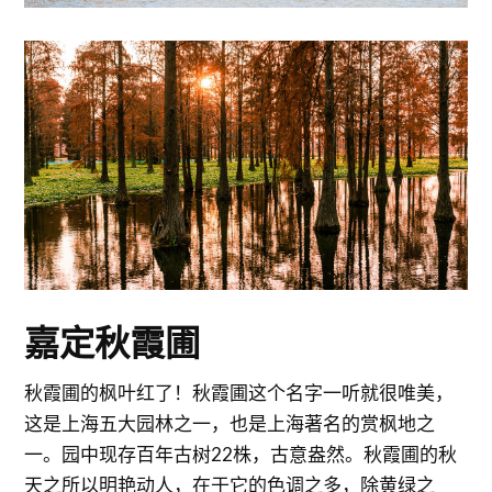
嘉定秋霞圃
秋霞圃的枫叶红了！秋霞圃这个名字一听就很唯美，
这是上海五大园林之一，也是上海著名的赏枫地之
一。园中现存百年古树22株，古意盎然。秋霞圃的秋
天之所以明艳动人，在于它的色调之多，除黄绿之