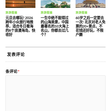
旅游图鉴
旅游图鉴
旅游图鉴
元旦去哪玩? 2026
一生中绝不能错过
60岁之后一定要去
跨年小众旅行地推
的山海美景，中国
一次! 北京对老人免
荐，适合冬日看海
最著名的10大海上
票的20+景点，不
的8个浪漫海岛，快
名山，你都去过几
花钱还好玩，不限
收好
个？
户籍
发表评论
条评论
*