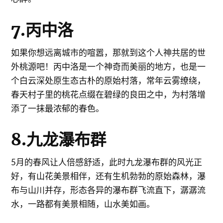
7.丙中洛
如果你想远离城市的喧嚣，那就到这个人神共居的世
外桃源吧！丙中洛是一个神奇而美丽的地方，也是一
个白云深处原生态古朴的原始村落，常年云雾缭绕，
春天村子里的桃花点缀在碧绿的良田之中，为村落增
添了一抹最浓郁的春色。
8.九龙瀑布群
5月的春风让人倍感舒适，此时九龙瀑布群的风光正
好，有山花美景相伴，还有生机勃勃的原始森林，瀑
布与山川并存，形态各异的瀑布群飞流直下，潺潺流
水，一路都有美景相随，山水美如画。