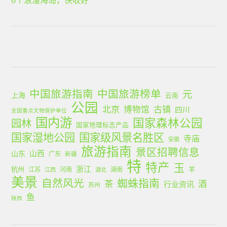
中国旅游指南
中国旅游榜单
元
上海
云南
公园
北京
古镇
博物馆
四川
全国重点文物保护单位
国内游
国家森林公园
园林
国家地理标志产品
国家湿地公园
国家级风景名胜区
寺庙
安徽
旅游指南
景区招聘信息
山西
山东
广东
新疆
特
特产
玉
浙江
杭州
羊
江苏
河南
湖南
江西
湖北
美景
蜘蛛指南
自然风光
茶
酒
行业资讯
苏州
鱼
陕西