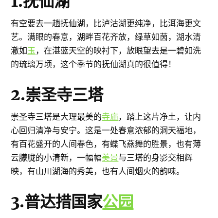
1.抚仙湖
有空要去一趟抚仙湖，比泸沽湖更纯净，比洱海更文
艺。满眼的春意，湖畔百花齐放，绿草如茵，湖水清
澈如
玉
，在湛蓝天空的映衬下，放眼望去是一碧如洗
的琉璃万顷，这个季节的抚仙湖真的很值得！
2.崇圣寺三塔
崇圣寺三塔是大理最美的
寺庙
，踏上这片净土，让内
心回归清净与安宁。这是一处春意浓郁的洞天福地，
有百花盛开的人间春色，有蝶飞燕舞的胜景，也有薄
云朦胧的小清新，一幅幅
美景
与三塔的身影交相辉
映，有山川湖海的秀美，也有人间烟火的韵味。
3.普达措国家
公园