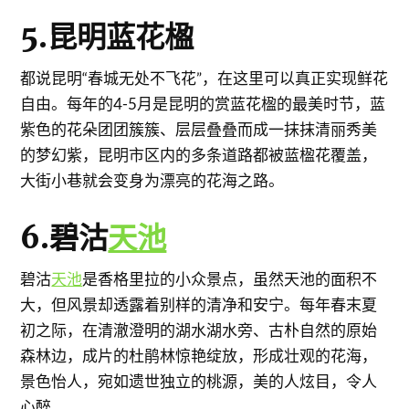
5.昆明蓝花楹
都说昆明“春城无处不飞花”，在这里可以真正实现鲜花
自由。每年的4-5月是昆明的赏蓝花楹的最美时节，蓝
紫色的花朵团团簇簇、层层叠叠而成一抹抹清丽秀美
的梦幻紫，昆明市区内的多条道路都被蓝楹花覆盖，
大街小巷就会变身为漂亮的花海之路。
6.碧沽
天池
碧沽
天池
是香格里拉的小众景点，虽然天池的面积不
大，但风景却透露着别样的清净和安宁。每年春末夏
初之际，在清澈澄明的湖水湖水旁、古朴自然的原始
森林边，成片的杜鹃林惊艳绽放，形成壮观的花海，
景色怡人，宛如遗世独立的桃源，美的人炫目，令人
心醉。