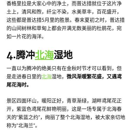
香格里拉是大家心中的净土，而普达措就位于这片净
土上，清风和煦，纤尘不染，水美草丰，百花盛开，
这些都是普达措5月里的胜景。春末夏初之时，普达措
的山间树林和草甸上都会开满无数美丽的杜鹃花，宛
如一片花的海洋。
4.腾冲
北海
湿地
一直以为腾冲的绝美只有在金秋时节才可以看到，但
是走进春日里的
北海
湿地，
微风渐暖繁花盛，又遇鸢
尾花海时。
景区四面环山，暖阳正好，青草渐绿，湖畔鸢尾花正
开，紫蓝色鸢尾花鲜艳明丽，这是一场专属于北海春
天的“紫蓝之约”，绚丽了整个北海湿地，被大家亲切地
称为“北海兰”。