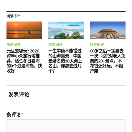
阅读下个 →
旅游图鉴
旅游图鉴
旅游图鉴
元旦去哪玩? 2026
一生中绝不能错过
60岁之后一定要去
跨年小众旅行地推
的山海美景，中国
一次! 北京对老人免
荐，适合冬日看海
最著名的10大海上
票的20+景点，不
的8个浪漫海岛，快
名山，你都去过几
花钱还好玩，不限
收好
个？
户籍
发表评论
条评论
*