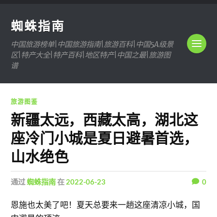
蜘蛛指南
中国旅游榜单|中国旅游指南|旅游百科|中国5A级景
区|特产大全|特产百科|地区特产|中国之最|旅游图
谱
旅游图鉴
新疆太远，西藏太高，湖北这
座冷门小城是夏日避暑首选，
山水绝色
通过
蜘蛛指南
在
2022-06-23
0
恩施也太美了吧！夏天总要来一趟这座清凉小城，国