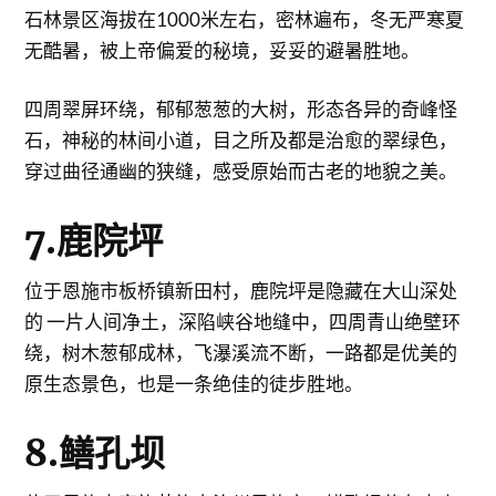
石林景区海拔在1000米左右，密林遍布，冬无严寒夏
无酷暑，被上帝偏爱的秘境，妥妥的避暑胜地。
四周翠屏环绕，郁郁葱葱的大树，形态各异的奇峰怪
石，神秘的林间小道，目之所及都是治愈的翠绿色，
穿过曲径通幽的狭缝，感受原始而古老的地貌之美。
7.鹿院坪
位于恩施市板桥镇新田村，鹿院坪是隐藏在大山深处
的 一片人间净土，深陷峡谷地缝中，四周青山绝壁环
绕，树木葱郁成林，飞瀑溪流不断，一路都是优美的
原生态景色，也是一条绝佳的徒步胜地。
8.鳝孔坝