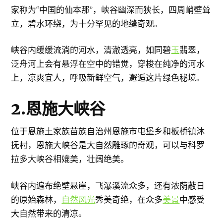
家称为“中国的仙本那”，峡谷幽深而狭长，四周峭壁耸
立，碧水环绕，为十分罕见的地缝奇观。
峡谷内缓缓流淌的河水，清澈透亮，如同碧
玉
翡翠，
泛舟河上会有悬浮在空中的错觉，穿梭在纯净的河水
上，凉爽宜人，呼吸新鲜空气，邂逅这片绿色秘境。
2.恩施大峡谷
位于恩施土家族苗族自治州恩施市屯堡乡和板桥镇沐
抚村，恩施大峡谷是大自然雕琢的奇观，可以与科罗
拉多大峡谷相媲美，壮阔绝美。
峡谷内遍布绝壁悬崖，飞瀑溪流众多，还有浓荫蔽日
的原始森林，
自然风光
秀美奇绝，在众多
美景
中感受
大自然带来的清凉。