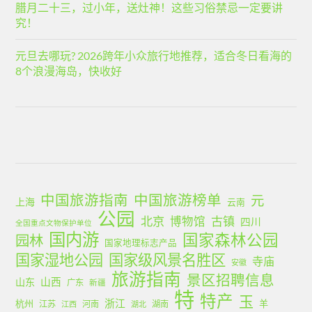
腊月二十三，过小年，送灶神！这些习俗禁忌一定要讲
究！
元旦去哪玩? 2026跨年小众旅行地推荐，适合冬日看海的
8个浪漫海岛，快收好
中国旅游指南
中国旅游榜单
元
上海
云南
公园
北京
古镇
博物馆
四川
全国重点文物保护单位
国内游
国家森林公园
园林
国家地理标志产品
国家湿地公园
国家级风景名胜区
寺庙
安徽
旅游指南
景区招聘信息
山西
山东
广东
新疆
特
特产
玉
浙江
杭州
羊
江苏
河南
湖南
江西
湖北