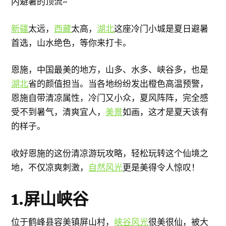
内避暑的顶流~
新疆
太远，
西藏
太高，
湖北
这座冷门小城是夏日避暑
首选，山水绝色，等你来打卡。
恩施，中国最美的地方，山多、水多、峡谷多，也是
湖北
省的颜值担当。当各地纷纷发出橙色高温预警，
恩施自带清凉属性，冷门又小众，夏风阵阵，完全感
受不到暑气，清爽宜人，
美景
如画，这才是夏天该有
的样子。
收好恩施的这份清凉游玩攻略，轻松玩转这个仙境之
地，不仅凉爽刺激，
自然风光
更是美得令人惊叹！
1.屏山峡谷
位于鹤峰县容美镇屏山村，
峡谷风光
很美很仙，被大