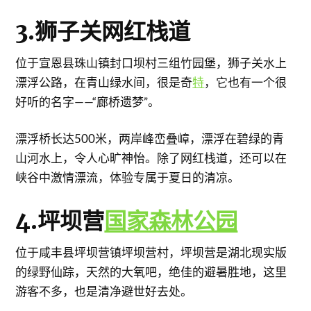
3.狮子关网红栈道
位于宣恩县珠山镇封口坝村三组竹园堡，狮子关水上
漂浮公路，在青山绿水间，很是奇
特
，它也有一个很
好听的名字——“廊桥遗梦”。
漂浮桥长达500米，两岸峰峦叠嶂，漂浮在碧绿的青
山河水上，令人心旷神怡。除了网红栈道，还可以在
峡谷中激情漂流，体验专属于夏日的清凉。
4.坪坝营
国家森林公园
位于咸丰县坪坝营镇坪坝营村，坪坝营是湖北现实版
的绿野仙踪，天然的大氧吧，绝佳的避暑胜地，这里
游客不多，也是清净避世好去处。