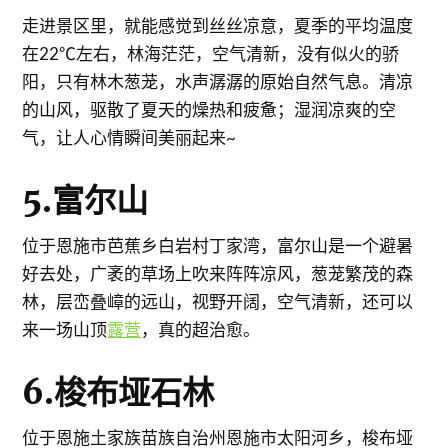
走进景区里，就能感觉到丝丝凉意，夏季的平均温度
在22℃左右，林海茫茫，空气清新，没有似火的骄
阳，只有林木葱茏，水声潺潺的原始自然气息。清凉
的山风，驱散了夏天的燥热和疲惫；湿润凉爽的空
气，让人心情瞬间美丽起来~
5.富尔山
位于恩施市芭蕉乡白岩村丁家湾，富尔山是一个避暑
好去处，广袤的草场上吹来阵阵凉风，葱茏繁茂的森
林，层峦叠嶂的远山，视野开阔，空气清新，还可以
来一场山顶
露营
，真的超治愈。
6.梭布垭石林
位于恩施土家族苗族自治州恩施市太阳河乡，梭布垭