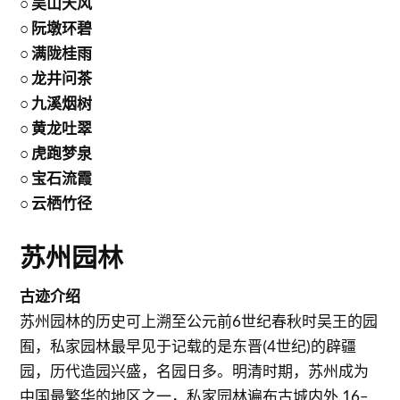
○ 吴山天风
○ 阮墩环碧
○ 满陇桂雨
○ 龙井问茶
○ 九溪烟树
○ 黄龙吐翠
○ 虎跑梦泉
○ 宝石流霞
○ 云栖竹径
苏州园林
古迹介绍
苏州园林的历史可上溯至公元前6世纪春秋时吴王的园
囿，私家园林最早见于记载的是东晋(4世纪)的辟疆
园，历代造园兴盛，名园日多。明清时期，苏州成为
中国最繁华的地区之一，私家园林遍布古城内外.16–