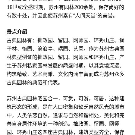
18世纪全盛时期，苏州有园林200余处，保存尚好的
有数十处，并因此使苏州素有“人间天堂”的美誉。
景点介绍
古典园林有：拙政园、留园、网师园、环秀山庄、狮
子林、怡园、沧浪亭、耦园、艺圃。作为苏州古典园
林典型例证的拙政园、留园、网师园和环秀山庄，产
生于苏州私家园林发展的鼎盛时期，以其意境深远、
构筑精致、艺术高雅、文化内涵丰富而成为苏州众多
古典园林的典范和代表。
苏州古典园林宅园合一，可赏，可游，可居，这种建
筑形态的形成，是在人口密集和缺乏自然风光的城市
中，人类依恋自然，追求与自然和谐相处，美化和完
善自身居住环境的一种创造。拙政园、留园、网师
园、环秀山庄这四座古典园林，建筑类型齐全，保存