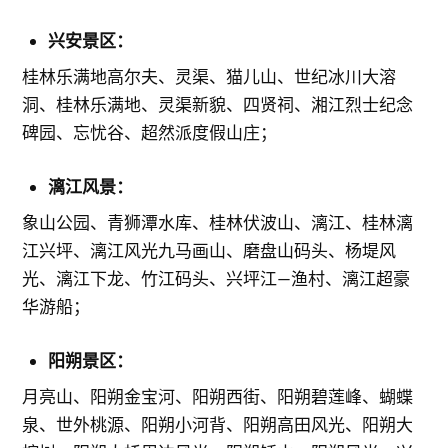
兴安景区：
桂林乐满地高尔夫、灵渠、猫儿山、世纪冰川大溶
洞、桂林乐满地、灵渠新貌、四贤祠、湘江烈士纪念
碑园、忘忧谷、超然派度假山庄；
漓江风景：
象山公园、青狮潭水库、桂林伏波山、漓江、桂林漓
江兴坪、漓江风光九马画山、磨盘山码头、杨堤风
光、漓江下龙、竹江码头、兴坪江—渔村、漓江超豪
华游船；
阳朔景区：
月亮山、阳朔金宝河、阳朔西街、阳朔碧莲峰、蝴蝶
泉、世外桃源、阳朔小河背、阳朔高田风光、阳朔大