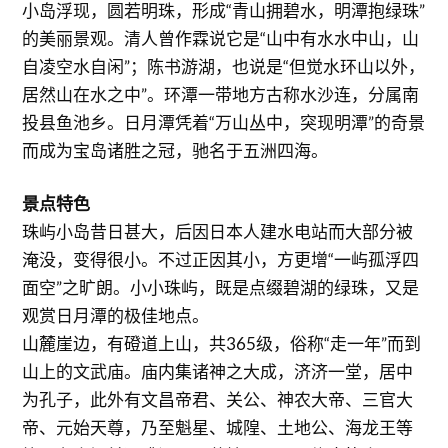
小岛浮现，圆若明珠，形成“青山拥碧水，明潭抱绿珠”
的美丽景观。清人曾作霖说它是“山中有水水中山，山
自凌空水自闲”；陈书游湖，也说是“但觉水环山以外，
居然山在水之中”。环潭一带地方古称水沙连，分属南
投县鱼池乡。日月潭凭着“万山丛中，突现明潭”的奇景
而成为宝岛诸胜之冠，驰名于五洲四海。
景点特色
珠屿小岛昔日甚大，后因日本人建水电站而大部分被
淹没，变得很小。不过正因其小，方更增“一屿孤浮四
面空”之旷朗。小小珠屿，既是点缀碧湖的绿珠，又是
观赏日月潭的极佳地点。
山麓崖边，有磴道上山，共365级，俗称“走一年”而到
山上的文武庙。庙内集诸神之大成，济济一堂，居中
为孔子，此外有文昌帝君、关公、神农大帝、三官大
帝、元始天尊，乃至魁星、城隍、土地公、海龙王等