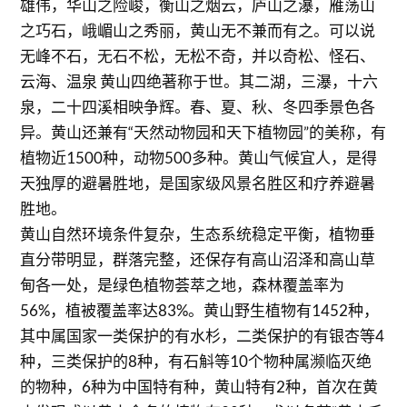
雄伟，华山之险峻，衡山之烟云，庐山之瀑，雁荡山
之巧石，峨嵋山之秀丽，黄山无不兼而有之。可以说
无峰不石，无石不松，无松不奇，并以奇松、怪石、
云海、温泉 黄山四绝著称于世。其二湖，三瀑，十六
泉，二十四溪相映争辉。春、夏、秋、冬四季景色各
异。黄山还兼有“天然动物园和天下植物园”的美称，有
植物近1500种，动物500多种。黄山气候宜人，是得
天独厚的避暑胜地，是国家级风景名胜区和疗养避暑
胜地。
黄山自然环境条件复杂，生态系统稳定平衡，植物垂
直分带明显，群落完整，还保存有高山沼泽和高山草
甸各一处，是绿色植物荟萃之地，森林覆盖率为
56%，植被覆盖率达83%。黄山野生植物有1452种，
其中属国家一类保护的有水杉，二类保护的有银杏等4
种，三类保护的8种，有石斛等10个物种属濒临灭绝
的物种，6种为中国特有种，黄山特有2种，首次在黄