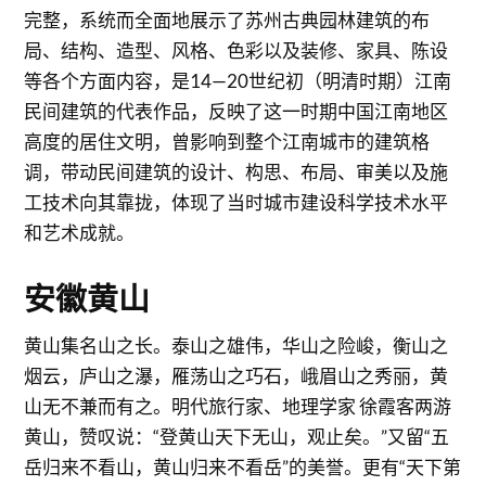
完整，系统而全面地展示了苏州古典园林建筑的布
局、结构、造型、风格、色彩以及装修、家具、陈设
等各个方面内容，是14—20世纪初（明清时期）江南
民间建筑的代表作品，反映了这一时期中国江南地区
高度的居住文明，曾影响到整个江南城市的建筑格
调，带动民间建筑的设计、构思、布局、审美以及施
工技术向其靠拢，体现了当时城市建设科学技术水平
和艺术成就。
安徽黄山
黄山集名山之长。泰山之雄伟，华山之险峻，衡山之
烟云，庐山之瀑，雁荡山之巧石，峨眉山之秀丽，黄
山无不兼而有之。明代旅行家、地理学家 徐霞客两游
黄山，赞叹说：“登黄山天下无山，观止矣。”又留“五
岳归来不看山，黄山归来不看岳”的美誉。更有“天下第