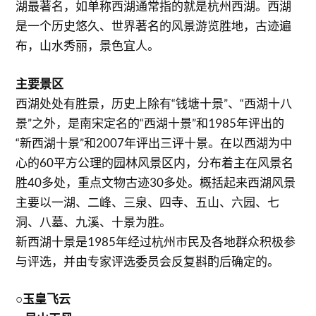
湖最著名，如单称西湖通常指的就是杭州西湖。西湖
是一个历史悠久、世界著名的风景游览胜地，古迹遍
布，山水秀丽，景色宜人。
主要景区
西湖处处有胜景，历史上除有“钱塘十景”、“西湖十八
景”之外，是南宋定名的“西湖十景”和1985年评出的
“新西湖十景”和2007年评出三评十景。在以西湖为中
心的60平方公理的园林风景区内，分布着主在风景名
胜40多处，重点文物古迹30多处。概括起来西湖风景
主要以一湖、二峰、三泉、四寺、五山、六园、七
洞、八墓、九溪、十景为胜。
新西湖十景是1985年经过杭州市民及各地群众积极参
与评选，并由专家评选委员会反复斟酌后确定的。
○玉皇飞云