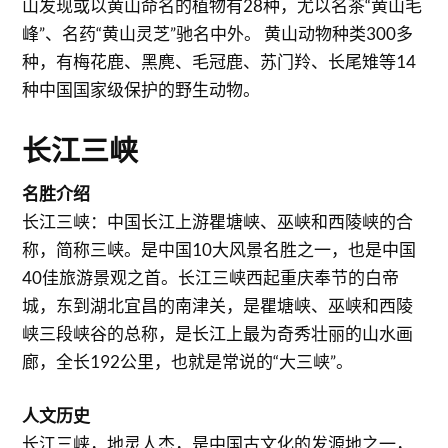
山发现或以黄山命名的植物有28种，尤以名茶“黄山毛
峰”、名药“黄山灵芝”驰名中外。 黄山动物种类300多
种，有梅花鹿、黑麂、毛冠鹿、苏门羚、长尾雉等14
种中国国家级保护的野生动物。
长江三峡
名胜介绍
长江三峡：中国长江上游瞿塘峡、巫峡和西陵峡的合
称，简称三峡。是中国10大风景名胜之一，也是中国
40佳旅游景观之首。长江三峡西起重庆奉节的白帝
城，东到湖北宜昌的南津关，是瞿塘峡、巫峡和西陵
峡三段峡谷的总称，是长江上最为奇秀壮丽的山水画
廊，全长192公里，也就是常说的“大三峡”。
人文历史
长江三峡，地灵人杰，是中国古文化的发源地之一，