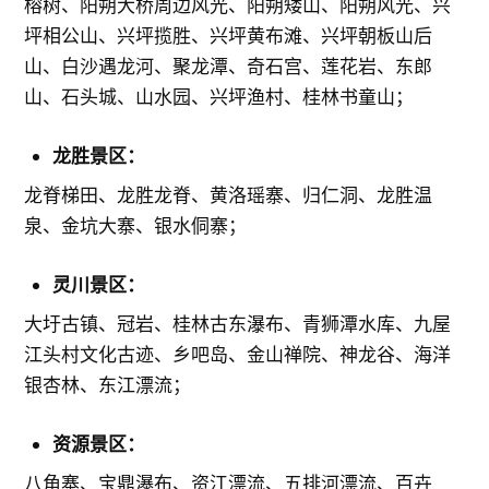
榕树、阳朔大桥周边风光、阳朔矮山、阳朔风光、兴
坪相公山、兴坪揽胜、兴坪黄布滩、兴坪朝板山后
山、白沙遇龙河、聚龙潭、奇石宫、莲花岩、东郎
山、石头城、山水园、兴坪渔村、桂林书童山；
龙胜景区：
龙脊梯田、龙胜龙脊、黄洛瑶寨、归仁洞、龙胜温
泉、金坑大寨、银水侗寨；
灵川景区：
大圩古镇、冠岩、桂林古东瀑布、青狮潭水库、九屋
江头村文化古迹、乡吧岛、金山禅院、神龙谷、海洋
银杏林、东江漂流；
资源景区：
八角寨、宝鼎瀑布、资江漂流、五排河漂流、百卉