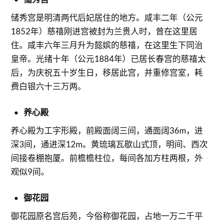
储秀宫是明清两代后妃居住的地方。咸丰二年（公元
1852年）慈禧刚进宫被封为兰贵人时，曾在这里居
住。咸丰六年三月升为懿嫔的慈禧，在这里生下同治
皇帝。光绪十年（公元1884年）已居长春宫的慈禧太
后，为庆祝五十岁生日，移居此宫，并重修宫室，耗
费白银六十三万两。
养心殿
养心殿为工字形殿，前殿面阔三间，通面阔36m，进
深3间，通进深12m。黄琉璃瓦歇山式顶，明间、西次
间接卷棚抱厦。前檐檐柱位，每间各加方柱两根，外
观似9间。
御花园
御花园原名宫后苑，今俗称御花园，占地一万二千平