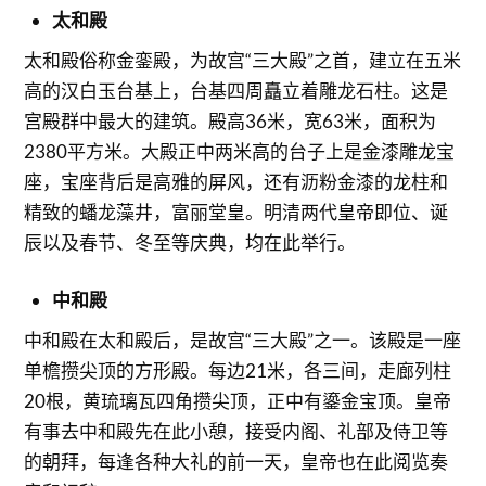
太和殿
太和殿俗称金銮殿，为故宫“三大殿”之首，建立在五米
高的汉白玉台基上，台基四周矗立着雕龙石柱。这是
宫殿群中最大的建筑。殿高36米，宽63米，面积为
2380平方米。大殿正中两米高的台子上是金漆雕龙宝
座，宝座背后是高雅的屏风，还有沥粉金漆的龙柱和
精致的蟠龙藻井，富丽堂皇。明清两代皇帝即位、诞
辰以及春节、冬至等庆典，均在此举行。
中和殿
中和殿在太和殿后，是故宫“三大殿”之一。该殿是一座
单檐攒尖顶的方形殿。每边21米，各三间，走廊列柱
20根，黄琉璃瓦四角攒尖顶，正中有鎏金宝顶。皇帝
有事去中和殿先在此小憩，接受内阁、礼部及侍卫等
的朝拜，每逢各种大礼的前一天，皇帝也在此阅览奏