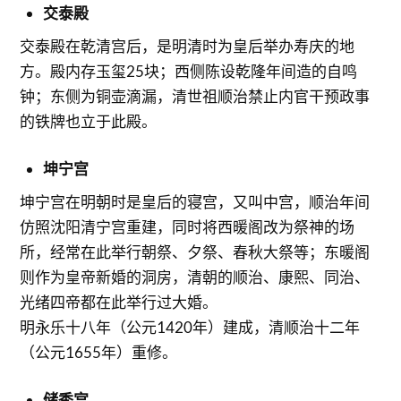
交泰殿
交泰殿在乾清宫后，是明清时为皇后举办寿庆的地
方。殿内存玉玺25块；西侧陈设乾隆年间造的自鸣
钟；东侧为铜壶滴漏，清世祖顺治禁止内官干预政事
的铁牌也立于此殿。
坤宁宫
坤宁宫在明朝时是皇后的寝宫，又叫中宫，顺治年间
仿照沈阳清宁宫重建，同时将西暖阁改为祭神的场
所，经常在此举行朝祭、夕祭、春秋大祭等；东暖阁
则作为皇帝新婚的洞房，清朝的顺治、康熙、同治、
光绪四帝都在此举行过大婚。
明永乐十八年（公元1420年）建成，清顺治十二年
（公元1655年）重修。
储秀宫