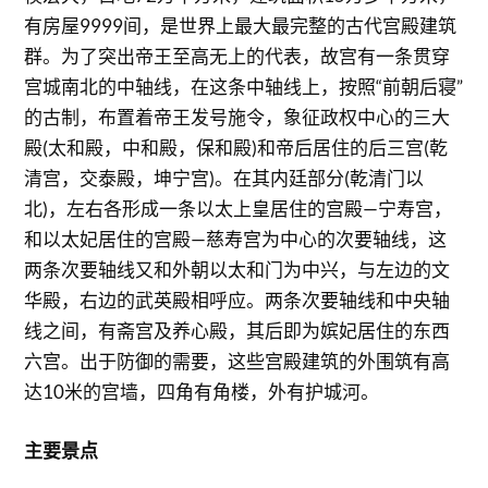
有房屋9999间，是世界上最大最完整的古代宫殿建筑
群。为了突出帝王至高无上的代表，故宫有一条贯穿
宫城南北的中轴线，在这条中轴线上，按照“前朝后寝”
的古制，布置着帝王发号施令，象征政权中心的三大
殿(太和殿，中和殿，保和殿)和帝后居住的后三宫(乾
清宫，交泰殿，坤宁宫)。在其内廷部分(乾清门以
北)，左右各形成一条以太上皇居住的宫殿—宁寿宫，
和以太妃居住的宫殿—慈寿宫为中心的次要轴线，这
两条次要轴线又和外朝以太和门为中兴，与左边的文
华殿，右边的武英殿相呼应。两条次要轴线和中央轴
线之间，有斋宫及养心殿，其后即为嫔妃居住的东西
六宫。出于防御的需要，这些宫殿建筑的外围筑有高
达10米的宫墙，四角有角楼，外有护城河。
主要景点