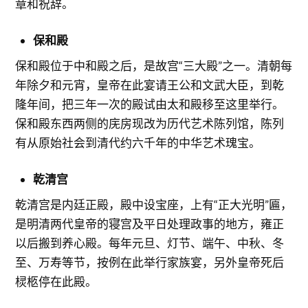
章和祝辞。
保和殿
保和殿位于中和殿之后，是故宫“三大殿”之一。清朝每
年除夕和元宵，皇帝在此宴请王公和文武大臣，到乾
隆年间，把三年一次的殿试由太和殿移至这里举行。
保和殿东西两侧的庑房现改为历代艺术陈列馆，陈列
有从原始社会到清代约六千年的中华艺术瑰宝。
乾清宫
乾清宫是内廷正殿，殿中设宝座，上有“正大光明”匾，
是明清两代皇帝的寝宫及平日处理政事的地方，雍正
以后搬到养心殿。每年元旦、灯节、端午、中秋、冬
至、万寿等节，按例在此举行家族宴，另外皇帝死后
棂柩停在此殿。