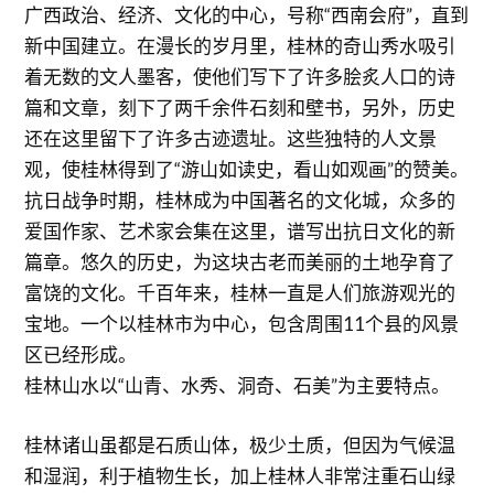
广西政治、经济、文化的中心，号称“西南会府”，直到
新中国建立。在漫长的岁月里，桂林的奇山秀水吸引
着无数的文人墨客，使他们写下了许多脍炙人口的诗
篇和文章，刻下了两千余件石刻和壁书，另外，历史
还在这里留下了许多古迹遗址。这些独特的人文景
观，使桂林得到了“游山如读史，看山如观画”的赞美。
抗日战争时期，桂林成为中国著名的文化城，众多的
爱国作家、艺术家会集在这里，谱写出抗日文化的新
篇章。悠久的历史，为这块古老而美丽的土地孕育了
富饶的文化。千百年来，桂林一直是人们旅游观光的
宝地。一个以桂林市为中心，包含周围11个县的风景
区已经形成。
桂林山水以“山青、水秀、洞奇、石美”为主要特点。
桂林诸山虽都是石质山体，极少土质，但因为气候温
和湿润，利于植物生长，加上桂林人非常注重石山绿