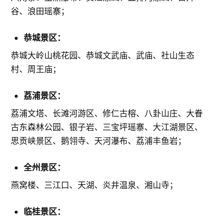
谷、浪田瑶寨；
恭城景区：
恭城大岭山桃花园、恭城文武庙、武庙、社山生态
村、周王庙；
荔浦景区：
荔浦文塔、长滩河游区、修仁古榕、八卦山庄、大眷
古东森林公园、银子岩、三宝坪瑶寨、大江湖景区、
思贡峡景区、鹅翎寺、天河瀑布、荔浦丰鱼岩；
全州景区：
燕窝楼、三江口、天湖、炎井温泉、湘山寺；
临桂景区：