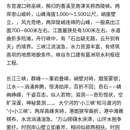
东官渡口称巫峡，秭归的香溪至南津关称西陵峡。两
岸崇山峻岭，山峰海拔1,000～1,500公尺，峭崖壁
立，，风光奇绝，两岸陡峭连绵的山峰，一般高出江
面700—800米左右。江面最狭处有100米左右。水道
曲折多险滩，舟行峡中，有「石出疑无路，云升别有
天」的境界。三峡江流湍急，水力资源丰富，有修筑
高坝的地质地貌条件。峡谷东口建有葛洲坝水利枢纽
工程。
长江三峡，群峰——重岩叠嶂，峭壁对峙，烟笼雾锁；
江水——汹涌奔腾，惊涛拍岸，百折不回；奇石——嶙
峋峥嵘，千姿百态，似人若物；溶洞——奇形怪状，空
旷深邃，神秘莫测……。 大宁河的“小三峡”和马渡河的
“小小三峡”。两岸高峰夹峙，港面狭窄曲折，港中滩礁
棋布，水流汹涌湍急。“万山磅礴水泱漭，山环水抱争
萦纡。时则岸山壁立如着斧，相间似欲两相扶。时则