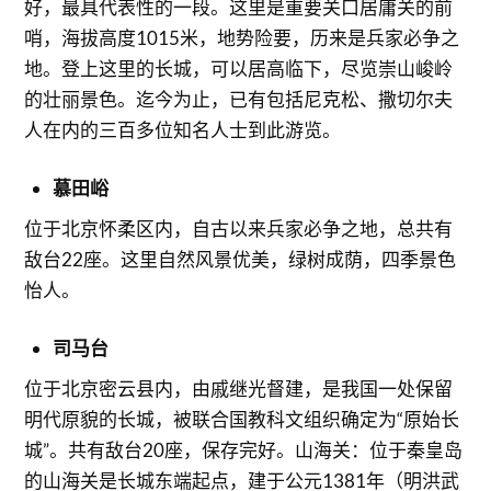
好，最具代表性的一段。这里是重要关口居庸关的前
哨，海拔高度1015米，地势险要，历来是兵家必争之
地。登上这里的长城，可以居高临下，尽览崇山峻岭
的壮丽景色。迄今为止，已有包括尼克松、撒切尔夫
人在内的三百多位知名人士到此游览。
慕田峪
位于北京怀柔区内，自古以来兵家必争之地，总共有
敌台22座。这里自然风景优美，绿树成荫，四季景色
怡人。
司马台
位于北京密云县内，由戚继光督建，是我国一处保留
明代原貌的长城，被联合国教科文组织确定为“原始长
城”。共有敌台20座，保存完好。山海关：位于秦皇岛
的山海关是长城东端起点，建于公元1381年（明洪武