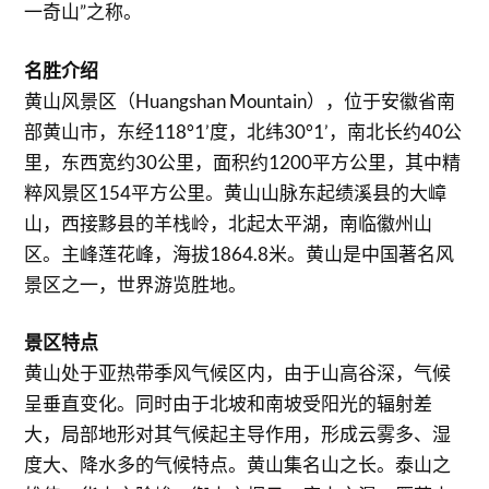
一奇山”之称。
名胜介绍
黄山风景区（Huangshan Mountain），位于安徽省南
部黄山市，东经118°1’度，北纬30°1’，南北长约40公
里，东西宽约30公里，面积约1200平方公里，其中精
粹风景区154平方公里。黄山山脉东起绩溪县的大嶂
山，西接黟县的羊栈岭，北起太平湖，南临徽州山
区。主峰莲花峰，海拔1864.8米。黄山是中国著名风
景区之一，世界游览胜地。
景区特点
黄山处于亚热带季风气候区内，由于山高谷深，气候
呈垂直变化。同时由于北坡和南坡受阳光的辐射差
大，局部地形对其气候起主导作用，形成云雾多、湿
度大、降水多的气候特点。黄山集名山之长。泰山之