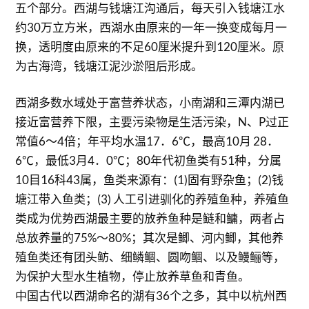
五个部分。西湖与钱塘江沟通后，每天引入钱塘江水
约30万立方米，西湖水由原来的一年一换变成每月一
换，透明度由原来的不足60厘米提升到120厘米。原
为古海湾，钱塘江泥沙淤阻后形成。
西湖多数水域处于富营养状态，小南湖和三潭内湖已
接近富营养下限，主要污染物是生活污染，N、P过正
常值6～4倍；年平均水温17．6℃，最高10月 28．
6℃，最低3月4．0℃；80年代初鱼类有51种，分属
10目16科43属，鱼类来源有：(1)固有野杂鱼；(2)钱
塘江带入鱼类；(3) 人工引进驯化的养殖鱼种，养殖鱼
类成为优势西湖最主要的放养鱼种是鲢和鳙，两者占
总放养量的75%～80%；其次是鲫、河内鲫，其他养
殖鱼类还有团头鲂、细鳞鲴、圆吻鲴、以及鳗鲡等，
为保护大型水生植物，停止放养草鱼和青鱼。
中国古代以西湖命名的湖有36个之多，其中以杭州西