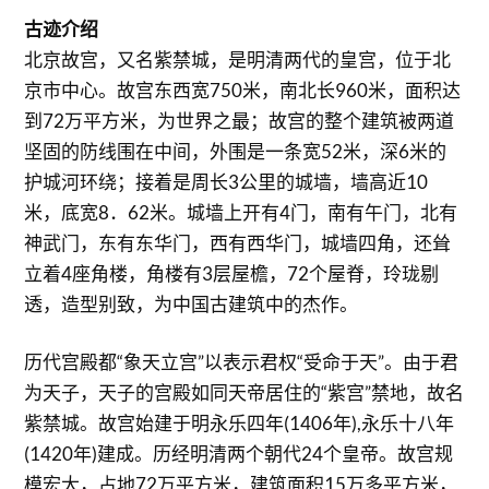
古迹介绍
北京故宫，又名紫禁城，是明清两代的皇宫，位于北
京市中心。故宫东西宽750米，南北长960米，面积达
到72万平方米，为世界之最；故宫的整个建筑被两道
坚固的防线围在中间，外围是一条宽52米，深6米的
护城河环绕；接着是周长3公里的城墙，墙高近10
米，底宽8．62米。城墙上开有4门，南有午门，北有
神武门，东有东华门，西有西华门，城墙四角，还耸
立着4座角楼，角楼有3层屋檐，72个屋脊，玲珑剔
透，造型别致，为中国古建筑中的杰作。
历代宫殿都“象天立宫”以表示君权“受命于天”。由于君
为天子，天子的宫殿如同天帝居住的“紫宫”禁地，故名
紫禁城。故宫始建于明永乐四年(1406年),永乐十八年
(1420年)建成。历经明清两个朝代24个皇帝。故宫规
模宏大，占地72万平方米，建筑面积15万多平方米，