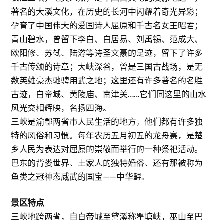
著名的大溪文化，在历史的长河中闪耀着奇光异彩；
孕育了中国伟大的爱国诗人屈原和千古名女王昭君；
青山碧水，曾留下李白、白居易、刘禹锡、范成大、
欧阳修、苏轼、陆游等诗圣文豪的足迹，留下了许多
千古传颂的诗章；大峡深谷，曾是三国古战场，是无
数英雄豪杰驰骋用武之地；这里还有许多著名的名胜
古迹，白帝城、黄陵庙、南津关……它们同这里的山水
风光交相辉映，名扬四海。
三峡是渝鄂两省市人民生活的地方，他们都有许多独
特的风俗和习惯。每年农历五月初五的龙舟赛，是楚
乡人民为表达对屈原的崇敬而举行的一种祭祀活动。
巴东的背娄世界、土家人的独特婚俗、还有那被称为
鱼类之冠神态威武的国宝——中华鲟。
景区特点
三峡地跨两省，自白帝城至黛溪称瞿塘峡，巫山至巴