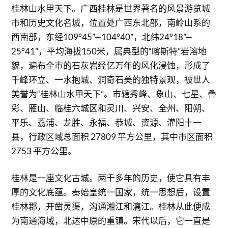
桂林山水甲天下。广西桂林是世界著名的风景游览城
市和历史文化名城，位置处广西东北部，南岭山系的
西南部，东经109°45”—104°40”，北纬24°18”—
25°41”，平均海拔150米，属典型的“喀斯特”岩溶地
貌，遍布全市的石灰岩经亿万年的风化浸蚀，形成了
千峰环立、一水抱城、洞奇石美的独特景观，被世人
美誉为“桂林山水甲天下”。市辖秀峰、象山、七星、叠
彩、雁山、临桂六城区和灵川、兴安、全州、阳朔、
平乐、荔浦、龙胜、永福、恭城、资源、灌阳十一
县，行政区域总面积 27809 平方公里，其中市区面积
2753 平方公里。
桂林是一座文化古城。两千多年的历史，使它具有丰
厚的文化底蕴。秦始皇统一国家，统一思想后，设置
桂林郡，开凿灵渠，沟通湘江和漓江。桂林从此便成
为南通海域，北达中原的重镇。宋代以后，它一直是