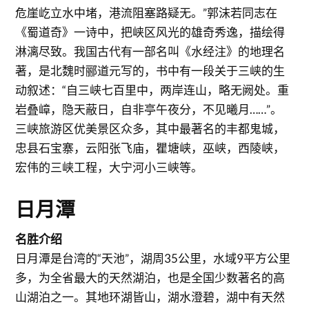
危崖屹立水中堵，港流阻塞路疑无。”郭沫若同志在
《蜀道奇》一诗中，把峡区风光的雄奇秀逸，描绘得
淋漓尽致。我国古代有一部名叫《水经注》的地理名
著，是北魏时郦道元写的，书中有一段关于三峡的生
动叙述：“自三峡七百里中，两岸连山，略无阙处。重
岩叠嶂，隐天蔽日，自非亭午夜分，不见曦月……”。
三峡旅游区优美景区众多，其中最著名的丰都鬼城，
忠县石宝寨，云阳张飞庙，瞿塘峡，巫峡，西陵峡，
宏伟的三峡工程，大宁河小三峡等。
日月潭
名胜介绍
日月潭是台湾的“天池”，湖周35公里，水域9平方公里
多，为全省最大的天然湖泊，也是全国少数著名的高
山湖泊之一。其地环湖皆山，湖水澄碧，湖中有天然