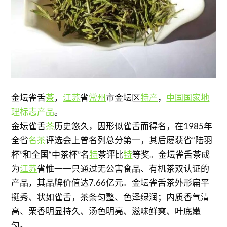
金坛雀舌
茶
，
江苏
省
常州
市金坛区
特产
，
中国国家地
理标志产品
。
金坛雀舌
茶
历史悠久，因形似雀舌而得名，在1985年
全省
名茶
评选会上曾名列总分第一，其后屡获省“陆羽
杯”和全国“中茶杯”名
特
茶评比
特
等奖。金坛雀舌茶成
为
江苏
省惟一一只通过无公害食品、有机茶双认证的
产品，其品牌价值达7.66亿元。金坛雀舌茶外形扁平
挺秀、状如雀舌，茶条匀整、色泽绿润；内质香气清
高、栗香明显持久、汤色明亮、滋味鲜爽、叶底嫩
匀。