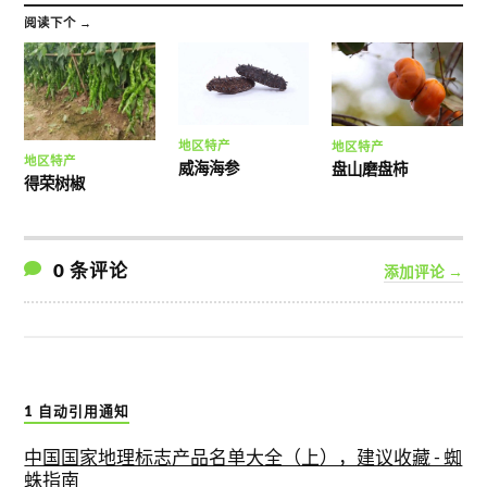
阅读下个 →
地区特产
地区特产
地区特产
威海海参
盘山磨盘柿
得荣树椒
0 条评论
添加评论 →
1 自动引用通知
中国国家地理标志产品名单大全（上），建议收藏 - 蜘
蛛指南