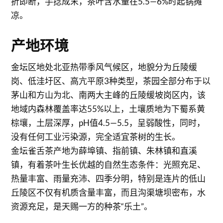
折即断，手捻成末，茶叶含水量在5.5—6%时起锅摊
凉。
产地环境
金坛区地处北亚热带季风气候区，地貌分为丘陵缓
岗、低洼圩区、高亢平原3种类型，茶园全部分布于以
茅山和方山为北、南两大主峰的丘陵缓坡岗区内，该
地域内森林覆盖率达55%以上，土壤质地为下蜀系黄
棕壤，土层深厚，pH值4.5—5.5，呈弱酸性，同时，
没有任何工业污染源，完全适宜茶树的生长。
金坛雀舌茶产地为薛埠镇、指前镇、朱林镇和直溪
镇，有着茶叶生长优越的自然生态条件：光照充足、
热量丰富、雨量充沛、四季分明，特别是连片的低山
丘陵区不仅有机质含量丰富，而且沟渠塘坝密布，水
资源充足，是天赐一方的种茶“乐土”。