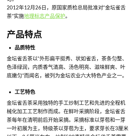
2012年12月26日，原国家质检总局批准对“金坛雀舌
茶”实施
地理标志产品保护
。
产品特点
品质特性
金坛雀舌茶以“外形扁平挺秀、状如雀舌，茶条匀整、
色泽绿润，内质香气清高、汤色明亮、滋味鲜爽、叶
底嫩匀”而闻名，被列为金坛农业六大特色产业之一。
工艺特色
金坛雀舌茶采用独特的手工炒制工艺和先进的全程机
械化加工工艺制作而成。在鲜叶采摘阶段，金坛雀舌
茶每年在清明前后开始采摘。采摘标准以芽苞和一芽
一叶初展为主，特级茶以芽苞为主，要求芽长在3厘米