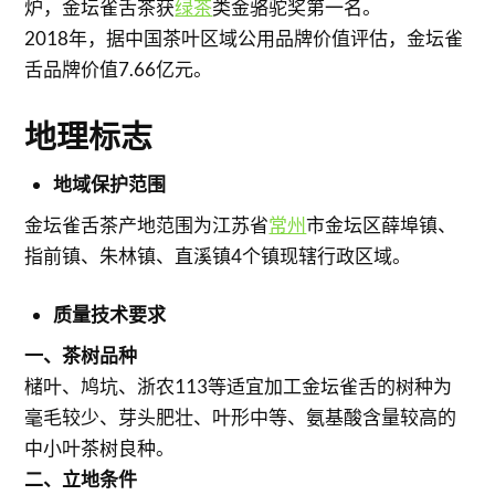
炉，金坛雀舌茶获
绿茶
类金骆驼奖第一名。
2018年，据中国茶叶区域公用品牌价值评估，金坛雀
舌品牌价值7.66亿元。
地理标志
地域保护范围
金坛雀舌茶产地范围为江苏省
常州
市金坛区薛埠镇、
指前镇、朱林镇、直溪镇4个镇现辖行政区域。
质量技术要求
一、茶树品种
槠叶、鸠坑、浙农113等适宜加工金坛雀舌的树种为
毫毛较少、芽头肥壮、叶形中等、氨基酸含量较高的
中小叶茶树良种。
二、立地条件