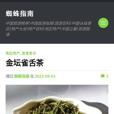
蜘蛛指南
中国旅游榜单|中国旅游指南|旅游百科|中国5A级景
区|特产大全|特产百科|地区特产|中国之最|旅游图
谱
地区特产
,
旅游常识
金坛雀舌茶
通过
蜘蛛指南
在
2022-08-01
1