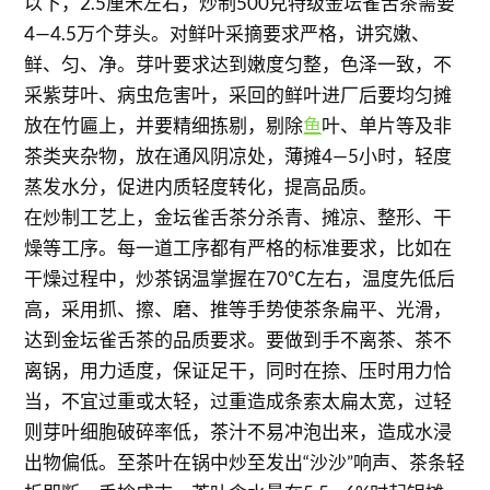
以下，2.5厘米左右，炒制500克特级金坛雀舌茶需要
4—4.5万个芽头。对鲜叶采摘要求严格，讲究嫩、
鲜、匀、净。芽叶要求达到嫩度匀整，色泽一致，不
采紫芽叶、病虫危害叶，采回的鲜叶进厂后要均匀摊
放在竹匾上，并要精细拣剔，剔除
鱼
叶、单片等及非
茶类夹杂物，放在通风阴凉处，薄摊4—5小时，轻度
蒸发水分，促进内质轻度转化，提高品质。
在炒制工艺上，金坛雀舌茶分杀青、摊凉、整形、干
燥等工序。每一道工序都有严格的标准要求，比如在
干燥过程中，炒茶锅温掌握在70℃左右，温度先低后
高，采用抓、擦、磨、推等手势使茶条扁平、光滑，
达到金坛雀舌茶的品质要求。要做到手不离茶、茶不
离锅，用力适度，保证足干，同时在捺、压时用力恰
当，不宜过重或太轻，过重造成条索太扁太宽，过轻
则芽叶细胞破碎率低，茶汁不易冲泡出来，造成水浸
出物偏低。至茶叶在锅中炒至发出“沙沙”响声、茶条轻