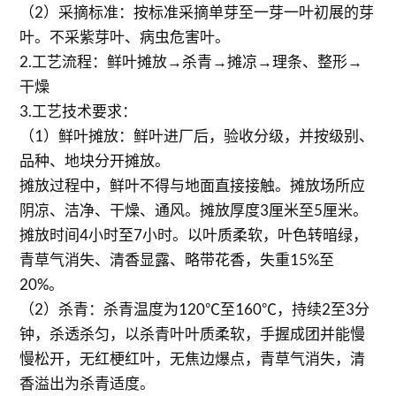
（2）采摘标准：按标准采摘单芽至一芽一叶初展的芽
叶。不采紫芽叶、病虫危害叶。
2.工艺流程：鲜叶摊放→杀青→摊凉→理条、整形→
干燥
3.工艺技术要求：
（1）鲜叶摊放：鲜叶进厂后，验收分级，并按级别、
品种、地块分开摊放。
摊放过程中，鲜叶不得与地面直接接触。摊放场所应
阴凉、洁净、干燥、通风。摊放厚度3厘米至5厘米。
摊放时间4小时至7小时。以叶质柔软，叶色转暗绿，
青草气消失、清香显露、略带花香，失重15%至
20%。
（2）杀青：杀青温度为120℃至160℃，持续2至3分
钟，杀透杀匀，以杀青叶叶质柔软，手握成团并能慢
慢松开，无红梗红叶，无焦边爆点，青草气消失，清
香溢出为杀青适度。