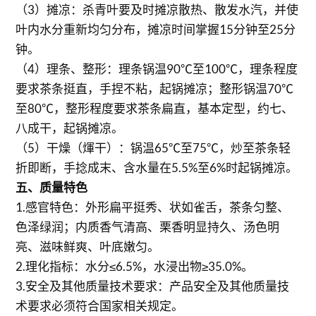
（3）摊凉：杀青叶要及时摊凉散热、散发水汽，并使
叶内水分重新均匀分布，摊凉时间掌握15分钟至25分
钟。
（4）理条、整形：理条锅温90℃至100℃，理条程度
要求茶条挺直，手捏不粘，起锅摊凉；整形锅温70℃
至80℃，整形程度要求茶条扁直，基本定型，约七、
八成干，起锅摊凉。
（5）干燥（煇干）：锅温65℃至75℃，炒至茶条轻
折即断，手捻成末、含水量在5.5%至6%时起锅摊凉。
五、质量特色
1.感官特色：外形扁平挺秀、状如雀舌，茶条匀整、
色泽绿润；内质香气清高、栗香明显持久、汤色明
亮、滋味鲜爽、叶底嫩匀。
2.理化指标：水分≤6.5%，水浸出物≥35.0%。
3.安全及其他质量技术要求：产品安全及其他质量技
术要求必须符合国家相关规定。