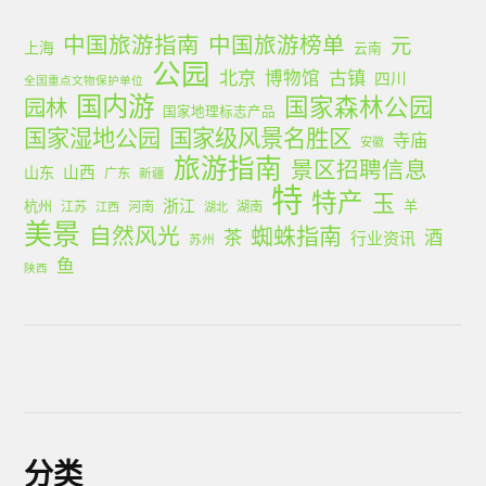
中国旅游指南
中国旅游榜单
元
上海
云南
公园
北京
古镇
博物馆
四川
全国重点文物保护单位
国内游
国家森林公园
园林
国家地理标志产品
国家湿地公园
国家级风景名胜区
寺庙
安徽
旅游指南
景区招聘信息
山西
山东
广东
新疆
特
特产
玉
浙江
杭州
羊
江苏
河南
湖南
江西
湖北
美景
蜘蛛指南
自然风光
茶
酒
行业资讯
苏州
鱼
陕西
分类