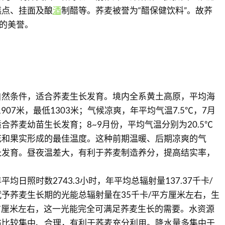
糕点、挂面及酿
酒
制醋等。荞麦被誉为“醋保健饮料”。故荞
”的美誉。
自然条件，适合荞麦生长发育。境内全系黄土高原，平均海
1907米，最低1303米；气候凉爽，年平均气温7.5℃，7月
适合荞麦幼苗生长发育；8~9月份，平均气温分别为20.5℃
开花和果实形成的最佳温度。这种前期温暖、后期凉爽的气
长发育。昼夜温差大，有利于荞麦制造养分，提高结实率，
均日照时数2743.3小时，年平均总辐射量137.37千卡/
予荞麦生长期的光能总辐射量在35千卡/平方厘米左右，生
/平方厘米左右，这一光能完全可满足荞麦生长的需要。水资源
布比较集中、合理，有利于荞麦充分利用。降水量多集中于