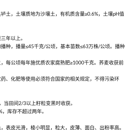
垆土，土壤质地为沙壤土，有机质含量≥0.6%，土壤pH值
限三年以上。
播种，播量≤45千克/公顷，基本苗数≤63万株/公顷。播种
，每公顷每年施优质农家腐熟肥≥1000千克。荞麦收获前
农药、化肥等使用必须符合国家的相关规定，不得污染环
，当田间2/3以上籽粒变黑时收获。
5%，库存不超过两年。
色，表皮光滑，棱小明显，粒大，皮薄、面白、出粉率高。