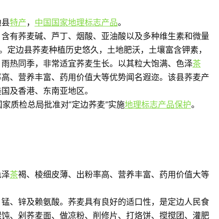
边县
特产
，
中国国家地理标志产品
。
，含有荞麦碱、芦丁、烟酸、亚油酸以及多种维生素和微量
”。定边县荞麦种植历史悠久，土地肥沃，土壤富含钾素，
，雨热同季，非常适宜荞麦生长。以其粒大饱满、色泽
茶
率高、营养丰富、药用价值大等优势闻名遐迩。该县荞麦产
美国及香港、东南亚地区。
原国家质检总局批准对“定边荞麦”实施
地理标志产品保护
。
色泽
茶
褐、棱细皮薄、出粉率高、营养丰富、药用价值大等
、锰、锌及赖氨酸。荞麦具有良好的适口性，是定边人民食
馄饨、剁荞麦面、做凉粉、削修片、打烙饼、搅搅团、灌肥