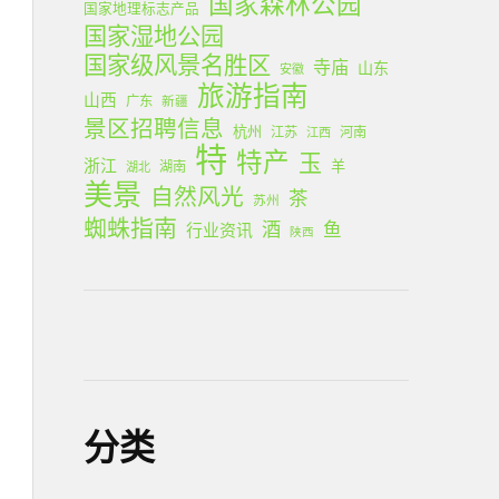
国家森林公园
国家地理标志产品
国家湿地公园
国家级风景名胜区
寺庙
山东
安徽
旅游指南
山西
广东
新疆
景区招聘信息
杭州
江苏
河南
江西
特
特产
玉
浙江
羊
湖南
湖北
美景
自然风光
茶
苏州
蜘蛛指南
酒
鱼
行业资讯
陕西
分类