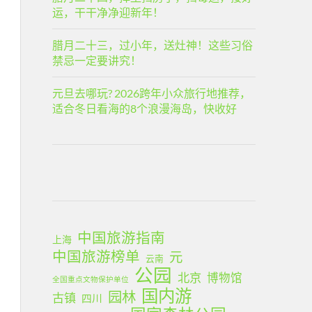
运，干干净净迎新年！
腊月二十三，过小年，送灶神！这些习俗
禁忌一定要讲究！
元旦去哪玩? 2026跨年小众旅行地推荐，
适合冬日看海的8个浪漫海岛，快收好
中国旅游指南
上海
中国旅游榜单
元
云南
公园
北京
博物馆
全国重点文物保护单位
国内游
园林
古镇
四川