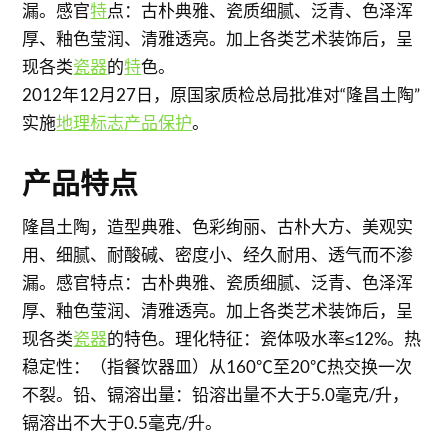
漏。感官
特
点：古朴典雅、瓷质细腻、泛青、色泽浑
厚、釉色莹润、清雅透亮。加上各类艺术装饰后，呈
现各类
瓷器
的
特
色。
2012年12月27日，原国家质检总局批准对“隆昌土陶”
实施
地理标志产品保护
。
产品特点
隆昌土陶，造型典雅、色彩绚丽、古朴大方、美观实
用、细腻、耐酸碱、密度小、经久耐用、透气而不渗
漏。感官特点：古朴典雅、瓷质细腻、泛青、色泽浑
厚、釉色莹润、清雅透亮。加上各类艺术装饰后，呈
现各类
瓷器
的特色。理化特征：瓷体吸水率≤12%。热
稳定性：（指餐饮器皿）从160℃至20℃热交换一次
不裂。铅、镉溶出量：铅溶出量不大于5.0毫克/升，
镉溶出不大于0.5毫克/升。