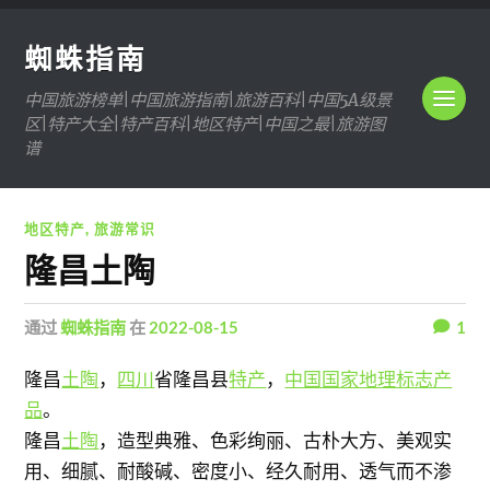
蜘蛛指南
中国旅游榜单|中国旅游指南|旅游百科|中国5A级景
区|特产大全|特产百科|地区特产|中国之最|旅游图
谱
地区特产
,
旅游常识
隆昌土陶
通过
蜘蛛指南
在
2022-08-15
1
隆昌
土陶
，
四川
省隆昌县
特产
，
中国国家地理标志产
品
。
隆昌
土陶
，造型典雅、色彩绚丽、古朴大方、美观实
用、细腻、耐酸碱、密度小、经久耐用、透气而不渗