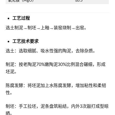
氧化镁（MgO）
≤0.5
工艺过程
选土制泥→制坯→上釉→装窑烧制→出窑。
工艺技术要求
选土：选取细腻、吸水性强的陶泥，去除杂质。
制泥：按老陶泥70%嫩陶泥30%比例混合碾细，形成
坯泥。
陈腐发酵：将坯泥加上水陈腐发酵，增加粘性和柔韧
性。
制坯：手工拉坯，泥条盘筑粘结，内外3次敲打成型晾
晒。