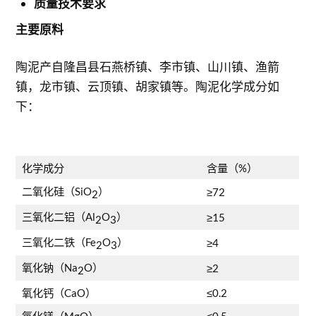
质量技术要求
主要原料
陶泥产自隆昌县石燕桥镇、李市镇、山川镇、渔箭
镇，龙市镇、云顶镇、胡家镇等。陶泥化学成分如
下：
化学成分
含量（%）
二氧化硅（SiO
）
≥72
2
三氧化二铝（Al
O
）
≥15
2
3
三氧化二铁（Fe
O
）
≥4
2
3
氧化钠（Na
O）
≥2
2
氧化钙（CaO）
≤0.2