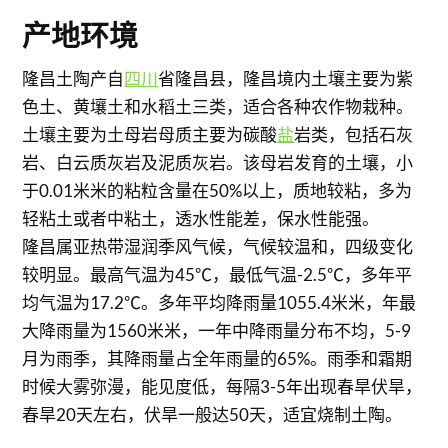
产地环境
隆昌土陶产自
四川
省隆昌县，隆昌境内土壤主要为紫
色土、黄壤土和水稻土三类，适合各种农作物栽种。
土壤主要为土母岩母质主要为碳酸
盐
岩类，包括石灰
岩、白云质灰岩及泥质灰岩。该母岩发育的土壤，小
于0.01米米的粘粒含量在50%以上，质地较粘，多为
轻粘土或者中粘土，透水性能差，保水性能强。
隆昌属亚热带湿润季风气候，气候较温和，四级变化
较明显。最高气温为45℃，最低气温-2.5℃，多年平
均气温为17.2℃。多年平均降雨量1055.4米米，年最
大降雨量为1560米米，一年中降雨量分布不均，5-9
月为雨季，其降雨量占全年雨量的65%。雨季和霜期
时候大雾弥漫，能见度低，每隔3-5年出现春旱伏旱，
春旱20天左右，伏旱一般达50天，适宜烧制土陶。