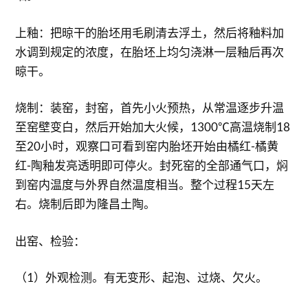
上釉：把晾干的胎坯用毛刷清去浮土，然后将釉料加
水调到规定的浓度，在胎坯上均匀浇淋一层釉后再次
晾干。
烧制：装窑，封窑，首先小火预热，从常温逐步升温
至窑壁变白，然后开始加大火候，1300℃高温烧制18
至20小时，观察口可看到窑内胎坯开始由橘红-橘黄
红-陶釉发亮透明即可停火。封死窑的全部通气口，焖
到窑内温度与外界自然温度相当。整个过程15天左
右。烧制后即为隆昌土陶。
出窑、检验：
（1）外观检测。有无变形、起泡、过烧、欠火。