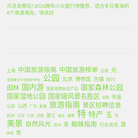
元旦去哪玩? 2026跨年小众旅行地推荐，适合冬日看海的
8个浪漫海岛，快收好
中国旅游指南
中国旅游榜单
元
上海
云南
公园
北京
古镇
博物馆
四川
全国重点文物保护单位
国内游
国家森林公园
园林
国家地理标志产品
国家湿地公园
国家级风景名胜区
寺庙
安徽
旅游指南
景区招聘信息
山西
山东
广东
新疆
特
特产
玉
浙江
杭州
羊
江苏
河南
湖南
江西
湖北
美景
蜘蛛指南
自然风光
茶
酒
行业资讯
苏州
鱼
陕西