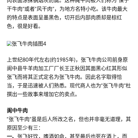
肉表面涂抹锅烟灰防腐。这种腌牛肉被人们称为“保宁
干牛肉”或者“风干肉”，为地方名特小吃。该牛肉最大
的特点是表面呈墨黑色，切开后内部肉质却是棕红
色，很是好看。
上世纪80年代左右(约1985年)，张飞牛肉公司前身原
阆中县牛羊肉加工厂厂长王正秋因其面黑心红其形似
张飞而将其正式定名为张飞牛肉。因此名字取得恰
当，于是迅速被人们熟悉。现代商人也为“张飞牛肉”杜
撰出一些故事来增加它的卖点。
阆中牛肉
“张飞牛肉”虽是后人所改之名，但也并非毫无道理，其
原因至少有三：
一、
张飞好饮，嗜酒如命，甚至最后也死在酒上，而