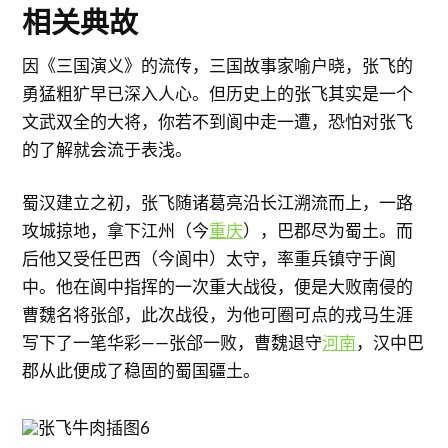
相关典故
因《三国演义》的流传，三国故事家喻户晓，张飞的
勇猛粗犷早已深入人心。但历史上的张飞其实是一个
文武双全的大将，你若不到阆中走一遭，恐怕对张飞
的了解就会流于表浅。
蜀汉建立之初，张飞随诸葛亮沿长江溯流而上，一路
攻城掠地，拿下江州（今
重庆
），巴郡尽为蜀土。而
后他又受任巴西（今阆中）太守，率重兵镇守于阆
中。他在阆中指挥的一次重大战役，便是大败南侵的
曹魏名将张郃，此次战役，为他可圈可点的戎马生涯
写下了一笔华彩——张郃一败，曹魏退守
河南
，汉中巴
郡从此便成了稳固的蜀国疆土。