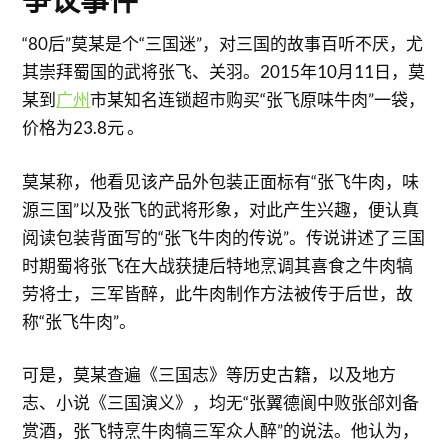
争议事件
“80后”莫某是个“三国迷”，对三国的故事百听不厌，尤
其崇拜蜀国的武将张飞、关羽。2015年10月11日，莫
某到
广州
市某知名连锁超市购买“张飞原味牛肉”一袋，
价格为23.8元 。
莫某称，他看见该产品外包装正面标有“张飞牛肉，味
源三国”以及张飞的武将形象，对此产生兴趣，便认真
阅读包装背面写的“张飞牛肉的传说”。传说讲述了三国
时期蜀将张飞在大战获捷后特地烹调其喜食之牛肉犒
劳将士，三军皆醉，此牛肉制作方法被传于后世，故
称“张飞牛肉”。
可是，莫某查遍《三国志》等历史古籍，以及地方
志、小说《三国演义》，均无“张翼德阆中败张郃刘备
赏酒，张飞特烹牛肉犒三军众人醉”的说法。他认为，