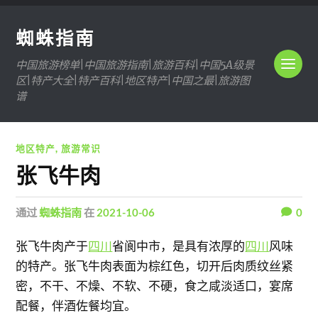
蜘蛛指南
中国旅游榜单|中国旅游指南|旅游百科|中国5A级景
区|特产大全|特产百科|地区特产|中国之最|旅游图
谱
地区特产
,
旅游常识
张飞牛肉
通过
蜘蛛指南
在
2021-10-06
0
张飞牛肉产于
四川
省阆中市，是具有浓厚的
四川
风味
的特产。张飞牛肉表面为棕红色，切开后肉质纹丝紧
密，不干、不燥、不软、不硬，食之咸淡适口，宴席
配餐，伴酒佐餐均宜。