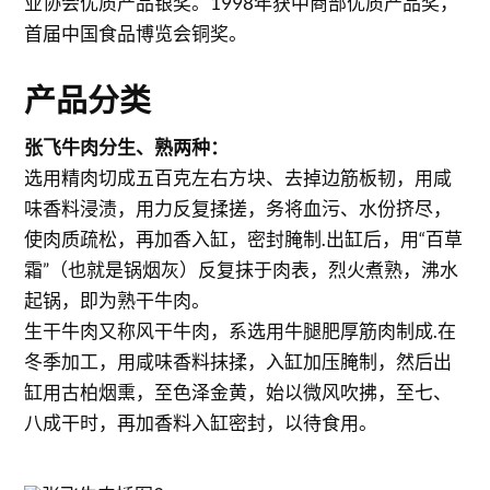
业协会优质产品银奖。1998年获中商部优质产品奖，
首届中国食品博览会铜奖。
产品分类
张飞牛肉分生、熟两种：
选用精肉切成五百克左右方块、去掉边筋板韧，用咸
味香料浸渍，用力反复揉搓，务将血污、水份挤尽，
使肉质疏松，再加香入缸，密封腌制.出缸后，用“百草
霜”（也就是锅烟灰）反复抹于肉表，烈火煮熟，沸水
起锅，即为熟干牛肉。
生干牛肉又称风干牛肉，系选用牛腿肥厚筋肉制成.在
冬季加工，用咸味香料抹揉，入缸加压腌制，然后出
缸用古柏烟熏，至色泽金黄，始以微风吹拂，至七、
八成干时，再加香料入缸密封，以待食用。