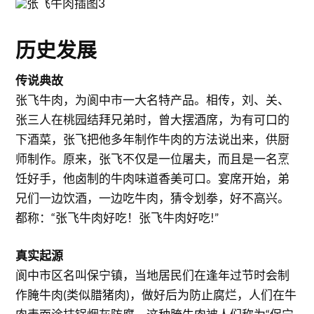
历史发展
传说典故
张飞牛肉，为阆中市一大名特产品。相传，刘、关、
张三人在桃园结拜兄弟时，曾大摆酒席，为有可口的
下酒菜，张飞把他多年制作牛肉的方法说出来，供厨
师制作。原来，张飞不仅是一位屠夫，而且是一名烹
饪好手，他卤制的牛肉味道香美可口。宴席开始，弟
兄们一边饮酒，一边吃牛肉，猜令划拳，好不高兴。
都称：“张飞牛肉好吃！张飞牛肉好吃!”
真实起源
阆中市区名叫保宁镇，当地居民们在逢年过节时会制
作腌牛肉(类似腊猪肉)，做好后为防止腐烂，人们在牛