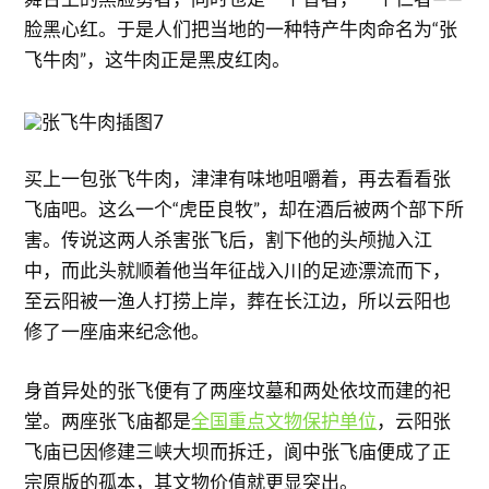
脸黑心红。于是人们把当地的一种特产牛肉命名为“张
飞牛肉”，这牛肉正是黑皮红肉。
买上一包张飞牛肉，津津有味地咀嚼着，再去看看张
飞庙吧。这么一个“虎臣良牧”，却在酒后被两个部下所
害。传说这两人杀害张飞后，割下他的头颅抛入江
中，而此头就顺着他当年征战入川的足迹漂流而下，
至云阳被一渔人打捞上岸，葬在长江边，所以云阳也
修了一座庙来纪念他。
身首异处的张飞便有了两座坟墓和两处依坟而建的祀
堂。两座张飞庙都是
全国重点文物保护单位
，云阳张
飞庙已因修建三峡大坝而拆迁，阆中张飞庙便成了正
宗原版的孤本，其文物价值就更显突出。