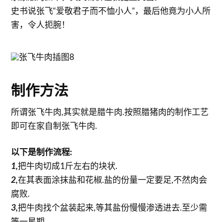
史书说张飞“爱敬君子而不恤小人”，最后他竟为小人所
害，令人扼腕！
制作方法
所谓张飞牛肉,其实就是腊牛肉.按照腊猪肉的制作工艺
即可在家自制张飞牛肉.
以下是制作流程:
1,
把牛肉切成1斤左右的块状.
2,
在其表面涂抹盐和花椒.盐的份量一定要足,不然肉会
腐败.
3,
把牛肉找个盆装起来,等其盐份慢慢渗透进去.至少需
等一星期.