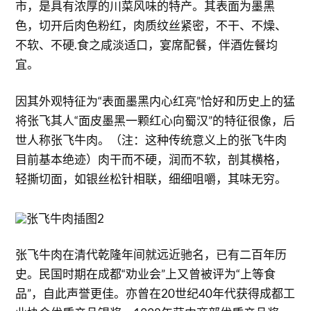
市，是具有浓厚的川菜风味的特产。其表面为墨黑
色，切开后肉色粉红，肉质纹丝紧密，不干、不燥、
不软、不硬.食之咸淡适口，宴席配餐，伴酒佐餐均
宜。
因其外观特征为“表面墨黑内心红亮”恰好和历史上的猛
将张飞其人“面皮墨黑一颗红心向蜀汉”的特征很像，后
世人称张飞牛肉。（注：这种传统意义上的张飞牛肉
目前基本绝迹）肉干而不硬，润而不软，剖其横格，
轻撕切面，如银丝松针相联，细细咀嚼，其味无穷。
张飞牛肉在清代乾隆年间就远近驰名，已有二百年历
史。民国时期在成都“劝业会”上又曾被评为“上等食
品”，自此声誉更佳。亦曾在20世纪40年代获得成都工