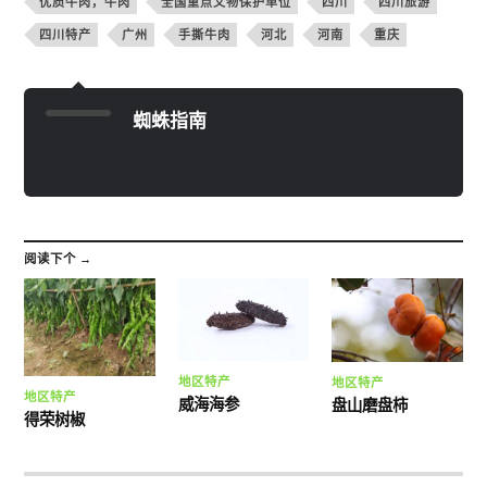
优质牛肉，牛肉
全国重点文物保护单位
四川
四川旅游
四川特产
广州
手撕牛肉
河北
河南
重庆
蜘蛛指南
阅读下个 →
地区特产
地区特产
地区特产
威海海参
盘山磨盘柿
得荣树椒