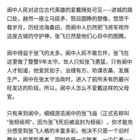
阆中人民对这位古代英雄的爱戴随处可见——进城的路
口处，赫然一座立马挺矛、怒目圆睁的塑像，悠悠千
载岁月，历经沧海桑田，而阆中人仍然把飞将军视作
这座古城的守护神，张飞已然是他们心目中的图腾。
阆中得益于张飞的太多，阆中人民不敢忘怀，张飞在
这里做了整整9年太守。世人只知张飞勇猛，只有阆中
人才知道，他爱民如子、治理有方、劝课农桑、发展
生产。阆中在张太守当政时，进入了前所未有的最兴
旺发达的阶段。所以，阆中人怎么不爱戴这样的父母
官。
只有来到阆中，细细游览阆中的张飞庙（正式名称叫
“张桓侯祠”，因为张飞死后被追封为桓侯），你才能充
分感受到张飞人格的丰富多彩。他决不只是一个旧时
舞台上的黑脸勇者，同时也是一个智者，一个仁者——