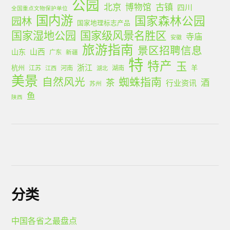
公园
北京
古镇
博物馆
四川
全国重点文物保护单位
国内游
国家森林公园
园林
国家地理标志产品
国家湿地公园
国家级风景名胜区
寺庙
安徽
旅游指南
景区招聘信息
山西
山东
广东
新疆
特
特产
玉
浙江
杭州
羊
江苏
河南
湖南
江西
湖北
美景
蜘蛛指南
自然风光
茶
酒
行业资讯
苏州
鱼
陕西
分类
中国各省之最盘点