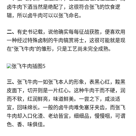
卤牛肉下酒当然是绝配了，这很符合张飞的饮食逻
辑，所以卤牛肉可以以张飞命名。
二、
有史书记载，说他确实每每征战获胜，便喜欢用
一种经过特殊卤制的牛肉犒赏将士，这很可能就是现
在“张飞牛肉”的雏形，只是工艺尚未完全成熟。
三、
张飞牛肉一如张飞本人的形象，表黑心红，黢黑
皮面下，切开则是一片红心。这种牛肉干而不硬，润
而不软，红润鲜亮，味道鲜美。一尝之下，咸淡适
宜，回味绵长。一般的卤牛肉难免塞牙夹齿，而张飞
牛肉却入口化渣、老幼皆宜，细细品，慢慢咽，可谓
色、香、味俱佳。