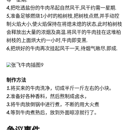
4,
把吃透盐份的牛肉吊起自然风干,风干约需一星期.
5,
准备足够燃烧1小时的柏树枝,把树枝点燃,并手动控
制火焰大小,使火焰保持在将熄未熄的状态,此时柏树枝
会释放出大量的浓烟及高温.将风干的牛肉挂在这堆柏
树枝的上面烘大约一小时,牛肉即变黑.
6,
把烘好的牛肉再次挂起风干一天,待烟气敞尽,即成.
制作方法
1.
将买来的牛肉洗净，切成半斤一斤左右的小块。
2.
准备好各种香料，然后熬制成卤水，
3.
将牛肉放倒锅中进行煮，不断的用大火煮
4.
等到牛肉煮熟后，放到外面晾凉就行了。