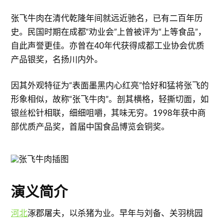
张飞牛肉在清代乾隆年间就远近驰名，已有二百年历
史。民国时期在成都“劝业会”上曾被评为“上等食品”，
自此声誉更佳。亦曾在40年代获得成都工业协会优质
产品银奖，名扬川内外。
因其外观特征为“表面墨黑内心红亮”恰好和猛将张飞的
形象相似，故称“张飞牛肉”。剖其横格，轻撕切面，如
银丝松针相联，细细咀嚼，其味无穷。1998年获中商
部优质产品奖，首届中国食品博览会铜奖。
演义简介
河北
涿郡屠夫，以杀猪为业。早年与刘备、关羽桃园