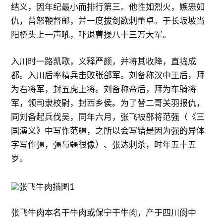
结义，因年纪最小而排行第三。他性如烈火，嫉恶如
仇，曾怒鞭督邮，并一度拔剑欲刺董卓。于长坂坡当
阳桥头上一声吼，吓退曹操八十三万大军。
入川时一路凯歌，义释严颜，并将其收降，直捣成
都。入川后率精兵击败张郃军。刘备称汉中王后，拜
为右将军，封五虎上将。刘备称帝后，拜为车骑将
军，领司隶校尉，封西乡侯。为了替二哥关羽报仇，
同刘备起兵伐吴，同年六月，张飞被部将范强（《三
国演义》中写作范疆，之所以会写错是因为强的异体
字写作彊，彊与疆很像）、张达刺杀，时年五十五
岁。
张飞牛肉本名干牛肉或保宁干牛肉，产于四川阆中