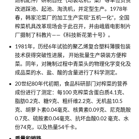
燃机配件厂研制自控气动装坛机，菜厂等单位负责
改进踩池、起池、淘洗机，并定型生产。1978年
春，韩家沱菜厂的加工生产实现“五机一化”，全国
榨菜机具改革现场会于此召开，并由峨眉电影制片
厂摄制了科教片——《科技新花第十号》。
1981年，历经6年试验的聚乙烯复合塑料薄膜包装
技术获得突破性进展， 开始批量生产袋装方便榨
菜。同年，对腌制过程中青菜头的物理化学变化及
成品菜的水、盐、酸的含量进行了科学测定。
20世纪80年代初期，食品科研部门对榨菜的营养
成份进行了测定：每100 克榨菜含蛋白质4.1克、
脂肪0.2克、糖9克、粗纤维2.2克、无机盐10.5
克、胡萝卜素0.04毫克、核黄素0.09克、尼克酰胺
0.7克、硫胺素0.04毫克、抗坏血酸0.02 毫克、水
份74克，以及热量54千卡。
质量和销路