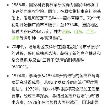
1965年，国家科委将榨菜研究弄为国家科研项目
下达给西南农学院。同年，在原搜集标本资料的基
础上，发现和鉴定了良种——蔺市草腰子。70年代
初期开始推广蔺市草腰子，至1978年，涪陵地区
栽种面积已达4.6万亩，并为
河南
、
山东
、
广西
、
湖南
等省引种，亦表现良好。
70年代，涪陵地区农科所在提纯复壮“蔺市草腰子”
的过程，采用单株系选法，获得了新的高产株系和
杂交品系,以及由“三转子”选育的耐病品种
“63001”。
1974年，李新予从1954年开始进行的茎瘤芥病毒
病研究获得成果，总结出“茎瘤芥病毒流行程度测
报法”。1975年，陈材林等根据榨菜全形加工质量
要求，经过三年探索，总结出茎瘤芥栽培“六改”技
术方案，1978年在涪陵县大面积试行。因该成果