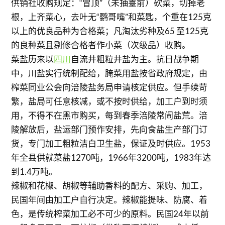
供销社收购规定：“冒顶”（未抽薹前）砍菜，切掉老
根，上齐菜心，去叶无“鹦哥嘴”和菜匙，个重在125克
以上的优良品种为合格菜；凡淘汰劣种及65 至125克
的良种菜且剔修合格者作小菜（次级品）收购。
菜盐历来以
四川
自流井粗粒井盐为主。抗日战争期
中，川盐实行统制配给，腌菜用盐按省政府规定，由
榨菜同业公会向涪陵盐务局申请核定供应。但手续苛
繁，盐局可任意核减，或不按时供给，加工户到时须
用，不得不在黑市购买，每到春季涪陵常闹盐荒。涪
陵解放后，盐运部门预作安排，先向食盐生产部门订
货，专门加工粗粒洁白卫生盐，保证及时供应。1953
年全县供就菜盐1270吨，1966年3200吨，1983年达
到1.4万吨。
辣椒和花椒、胡椒等辅助香料的配方、采购、加工，
民国年间由加工户自行决定。辣椒能提味、防腐、着
色，是传统榨菜加工必不可少的原料。民国24年以前