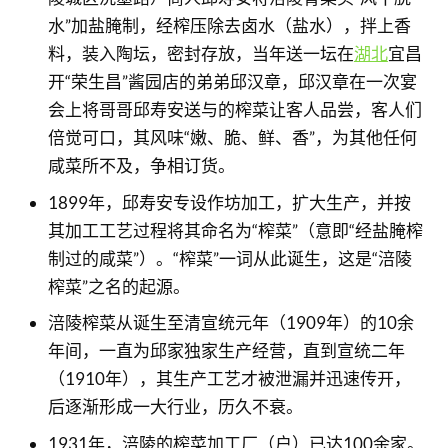
水”加盐腌制，经榨压除去卤水（盐水），拌上香
料，装入陶坛，密封存放，当年送一坛在
湖北
宜昌
开“荣生昌”酱园店的弟弟邱汉章，邱汉章在一次宴
会上将哥哥邱寿安送与的榨菜让客人品尝，客人们
倍觉可口，其风味“嫩、脆、鲜、香”，为其他任何
咸菜所不及，争相订货。
1899年，邱寿安专设作坊加工，扩大生产，并按
其加工工艺过程将其命名为“榨菜”（意即“经盐腌榨
制过的咸菜”）。“榨菜”一词从此诞生，这是“涪陵
榨菜”之名的起源。
涪陵榨菜从诞生至清宣统元年（1909年）的10余
年间，一直为邱家独家生产经营，直到宣统二年
（1910年），其生产工艺才被泄漏并迅速传开，
后逐渐形成一大行业，历久不衰。
1931年，涪陵的榨菜加工厂（户）已达100余家。