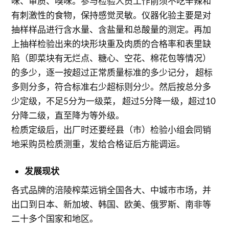
味、审质、嗅味。参与检验人员工作前须不吃辛辣和
有刺激性的食物，保持感觉灵敏。仪器化验主要是对
抽样样品进行含水量、含盐量和总酸量的测定。再加
上抽样检验出来的块形块重及肉质的合格率和表里缺
陷（即菜块有无烂点、糖心、空花、棉花包等情况）
的多少，逐一按超过正常质量标准的多少记分， 超标
多则分多，符合标准右少超标则分少。然后按总分多
少定级，不足5分为一级菜， 超过5分降一级，超过10
分降二级，直至降为等外级。
检质定级后，出厂时还要经县（市）检验小组会同销
地采购员检质测重，发给合格证后方能调运。
发展现状
各式品牌的涪陵榨菜远销全国各大、中城市市场，并
出口到日本、新加坡、韩国、欧美、俄罗斯、南非等
二十多个国家和地区。