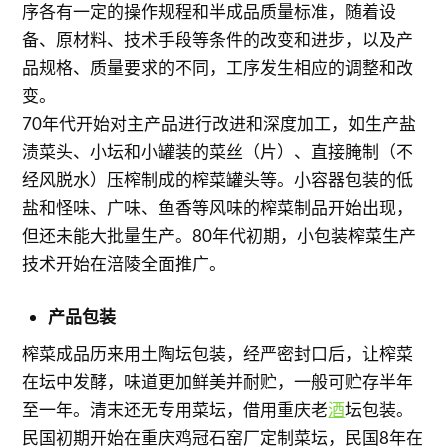
序各有一定的操作规程和半成品质量标准，随着设
备、原材料、技术手段等条件的改变和进步，以及产
品规格、质量要求的不同，工序发生相应的调整和改
变。
70年代开始对主产品进行改进和深度加工，如生产盐
渍菜头、小坛和小罐装的菜丝（片）、直接腌制（不
经风脱水）压榨制成的榨菜罐头等。小容器包装的低
盐和怪味、广味、鱼香等风味的榨菜制品开始出现，
但还未能大批量生产。80年代初期，小包装榨菜生产
技术开始在涪陵全面推广。
产品包装
榨菜成品历来用土陶坛包装，经严密封口后，让榨菜
在坛中发酵，味道更加鲜美并耐贮，一般可贮存半年
至一年。清末还无专用菜坛，借用重庆老
酒
坛包装。
民国初期开始在重庆鸡冠石窑厂定制菜坛，民国8年在