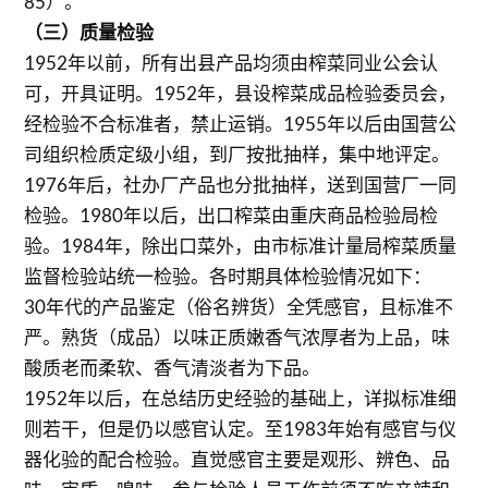
85）。
（三）质量检验
1952年以前，所有出县产品均须由榨菜同业公会认
可，开具证明。1952年，县设榨菜成品检验委员会，
经检验不合标准者，禁止运销。1955年以后由国营公
司组织检质定级小组，到厂按批抽样，集中地评定。
1976年后，社办厂产品也分批抽样，送到国营厂一同
检验。1980年以后，出口榨菜由重庆商品检验局检
验。1984年，除出口菜外，由市标准计量局榨菜质量
监督检验站统一检验。各时期具体检验情况如下：
30年代的产品鉴定（俗名辨货）全凭感官，且标准不
严。熟货（成品）以味正质嫩香气浓厚者为上品，味
酸质老而柔软、香气清淡者为下品。
1952年以后，在总结历史经验的基础上，详拟标准细
则若干，但是仍以感官认定。至1983年始有感官与仪
器化验的配合检验。直觉感官主要是观形、辨色、品