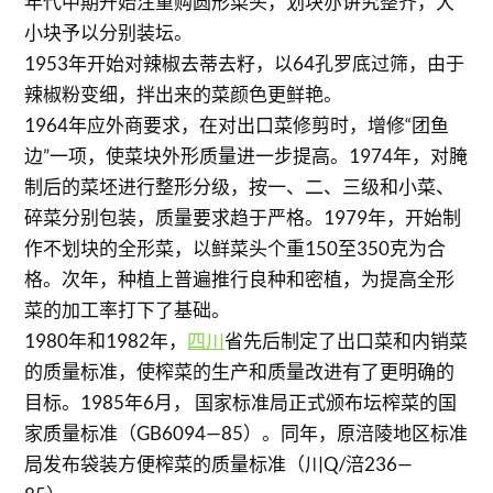
年代中期开始注重购圆形菜头，划块亦讲究整齐，大
小块予以分别装坛。
1953年开始对辣椒去蒂去籽，以64孔罗底过筛，由于
辣椒粉变细，拌出来的菜颜色更鲜艳。
1964年应外商要求，在对出口菜修剪时，增修“团鱼
边”一项，使菜块外形质量进一步提高。1974年，对腌
制后的菜坯进行整形分级，按一、二、三级和小菜、
碎菜分别包装，质量要求趋于严格。1979年，开始制
作不划块的全形菜，以鲜菜头个重150至350克为合
格。次年，种植上普遍推行良种和密植，为提高全形
菜的加工率打下了基础。
1980年和1982年，
四川
省先后制定了出口菜和内销菜
的质量标准，使榨菜的生产和质量改进有了更明确的
目标。1985年6月， 国家标准局正式颁布坛榨菜的国
家质量标准（GB6094—85）。同年，原涪陵地区标准
局发布袋装方便榨菜的质量标准（川Q/涪236—