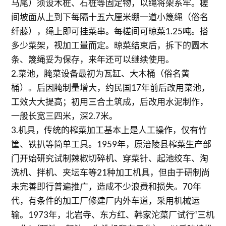
马尾）须设木桩、石桩等固定物，以绳将架系牢。槎
间坡面从上到下每隔十五六厘米绷一道小篾绳（俗名
纤藤），绳上即可挂菜串。每槎间可晾菜1.25吨。搭
多少菜架，视加工量而定。晾菜结束后，拆下的圆木
条、篾绳妥为保存，来年还可以继续使用。
2.菜池，腌菜设备最初为瓦缸、大木桶（俗名黄
桶）。后因腌制量增大，约民国17年前后改用菜池，
工效大大提高；初用三合土筑成，后改用水泥制作，
一般长宽三四米，深2.7米。
3.机具，传统的榨菜加工基本上是人工操作，仅有竹
筐、铁扒等简单工具。1959年，原涪陵县榨菜生产部
门开始研究试制辣椒切碎机、穿菜针、起池绞车、淘
洗机、拌机、夹坛车等21种加工机具，但由于研制尚
未完善即行普遍推广，造成不少浪费和损失。70年
代，有条件的加工厂修建厂内外车道，采用机械运
输。1973年，北岩寺、东方红、韩家沱菜厂试行“三机