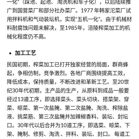
一化”（踩池、起池、 淘洗机和车子化），以后陆续推
广到国营菜厂和部分社办菜厂。1977 年韩家沱菜厂试
用拌料机和气动装坛机，实现“五机一化”。由于机械材
料耐腐蚀问题未解决，至1985年，涪陵榨菜加工的机
械化程度仍不高。
加工工艺
民国初期，榨菜加工已打开独家经营的局面，群商蜂
起，争相仿制，竞争激烈。各地厂商围绕提高工效，
降低成本，保持质量，不断改进和革新工艺。至20世
纪30年代初期，主产品的生产，从原料到成品一般要
经过13道工序，即选择菜头、菜头切块、搭菜架、穿
菜、晾菜、第一次盐腌、第二次盐腌、淘洗、榨除盐
液、挑菜筋、第三次盐腌并加辣椒香料、装坛、封坛
口。30年代以后合并为10道工序，即选菜、晾菜、下
架、腌制、修剪、淘洗 、拌料、装坛、封口。 每道工