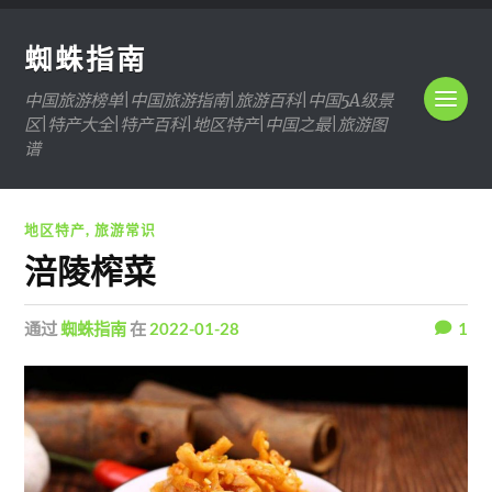
蜘蛛指南
中国旅游榜单|中国旅游指南|旅游百科|中国5A级景
区|特产大全|特产百科|地区特产|中国之最|旅游图
谱
地区特产
,
旅游常识
涪陵榨菜
通过
蜘蛛指南
在
2022-01-28
1