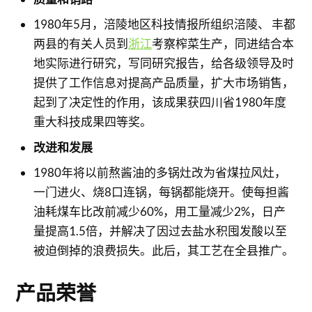
1980年5月，涪陵地区科技情报所组织涪陵、 丰都
两县的有关人员到
浙江
考察榨菜生产，同进结合本
地实际进行研究，写同研究报告，给各级领导及时
提供了工作信息对提高产品质量，扩大市场销售，
起到了决定性的作用，该成果获四川省1980年度
重大科技成果四等奖。
改进和发展
1980年将以前熬酱油的多锅灶改为省煤拉风灶，
一门进火、烧8口连锅，每锅都能烧开。使每担酱
油耗煤车比改前减少60%，用工量减少2%，日产
量提高1.5倍，并解决了因过去盐水积囤发酸以至
被迫倒掉的浪费损失。此后，其工艺在全县推广。
产品荣誉