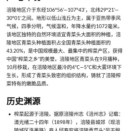
涪陵地区介于东经106°56’—107°43’，北纬29°21’—
30°01’之间。地形以低山浅丘为主，属于亚热带季风
气候，四季分明，气候温和，年降水量约1072毫米。
该地区独特的自然环境适宜青菜头大面积的种植，涪
陵地区青菜头种植面积占全国青菜头种植面积的
43.20%，是中国规模最大、最集中的榨菜产区，获得
中国“榨菜之乡”的美誉。涪陵地区青菜头在9月播种，
10月移栽，在涪陵地区最冷的4℃—5℃和大雾环境下
生长，形成了青菜头致密的组织结构，铸就了涪陵榨
菜特有的嫩脆品质。
历史渊源
榨菜起源于涪陵。据原涪陵州志《涪州志》记载：
清光绪二十四年（1898年），涪陵县城郊（现涪
陵城区洗墨路）商人邱寿安将涪陵青菜头“风干脱