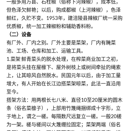
一般多用万县、石柱椒（俗称下河辣椒），成本低，
但色泽欠鲜艳；以后，购成都椒（上河辣椒），色泽
鲜红，久贮不变。1953年，建涪陵县辣椒厂统一采购
优质椒，统一加工辣椒粉和辅助香料粉。
（二）设备
有厂外、厂内之别。厂外主要是菜架，厂内有腌菜
池、工场、仓库和加工、运输工具。
1.菜架 鲜青菜头的脱水处理，在榨菜商业加工之初，
是将菜头挂在屋椽下、屋外树枝上或树间牵扯的绳索
上，让其晾风自然脱水。民国元年以后，由于加工量
增大，有人开始在长江边搭菜架晾菜，此法一直沿用
至今。
搭架方法：用两根长七八米、直径10至20厘米的圆木
条（俗名菜檩子），上部用竹篾绳捆绑成十字形，立
于地上，谓之一槎。每隔数尺远复立一槎。一般20槎
为一架。槎与槎间以大篾绷拉固定；菜架两端（俗名