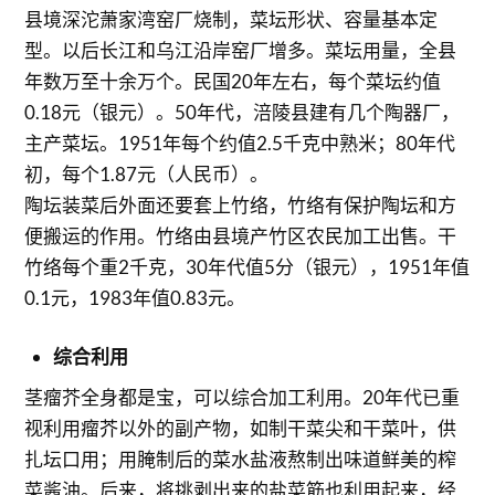
县境深沱萧家湾窑厂烧制，菜坛形状、容量基本定
型。以后长江和乌江沿岸窑厂增多。菜坛用量，全县
年数万至十余万个。民国20年左右，每个菜坛约值
0.18元（银元）。50年代，涪陵县建有几个陶器厂，
主产菜坛。1951年每个约值2.5千克中熟米；80年代
初，每个1.87元（人民币）。
陶坛装菜后外面还要套上竹络，竹络有保护陶坛和方
便搬运的作用。竹络由县境产竹区农民加工出售。干
竹络每个重2千克，30年代值5分（银元），1951年值
0.1元，1983年值0.83元。
综合利用
茎瘤芥全身都是宝，可以综合加工利用。20年代已重
视利用瘤芥以外的副产物，如制干菜尖和干菜叶，供
扎坛口用；用腌制后的菜水盐液熬制出味道鲜美的榨
菜酱油。后来，将挑剥出来的盐菜筋也利用起来，经