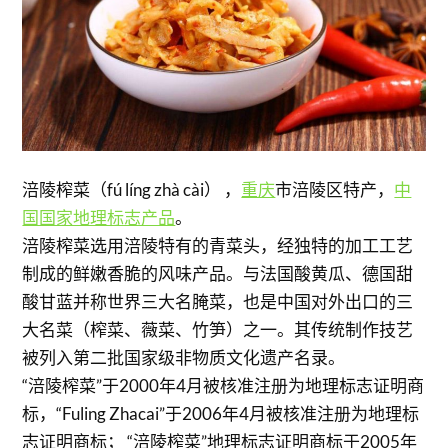
涪陵榨菜（fú líng zhà cài） ，
重庆
市涪陵区特产，
中
国国家地理标志产品
。
涪陵榨菜选用涪陵特有的青菜头，经独特的加工工艺
制成的鲜嫩香脆的风味产品。与法国酸黄瓜、德国甜
酸甘蓝并称世界三大名腌菜，也是中国对外出口的三
大名菜（榨菜、薇菜、竹笋）之一。其传统制作技艺
被列入第二批国家级非物质文化遗产名录。
“涪陵榨菜”于2000年4月被核准注册为地理标志证明商
标，“Fuling Zhacai”于2006年4月被核准注册为地理标
志证明商标； “涪陵榨菜”地理标志证明商标于2005年