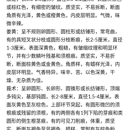
或棕红色，有细密的皱纹。质坚实，不易拆断，断面
角质有光泽，黄色或橙黄色，内皮层明显。气微，味
微辛辣。
姜黄：呈不规则卵圆形、圆柱形或纺锤形，常弯曲，
有的具短叉状分枝或圆形分枝断痕，长2-5厘米，直径
1-3厘米。表面深黄色，粗糙，有皱缩纹理和明显环
节，并有少数鳞叶残基和须根痕。质坚实，不易折
断，断面棕黄色或金黄色，角质样，有蜡样光泽，内
皮层环明显。气香特异，味辛、苦。以色深黄，干
燥、无杂质为佳。
莪术：呈卵圆形、长卵形、圆锥形或长纺锤形，顶端
多钝尖，基部钝圆，长2-8厘米，直径1.5-4厘米。表
面灰黄色至灰棕色，上部环节突起，有圆形微凹的须
根痕或残留的须根，有的两侧各有1列下陷的芽痕和类
圆形的侧生根茎痕，有的可见刀削痕，体重，质坚
实，断面灰褐色至蓝褐色，蜡样，常附有灰棕色粉