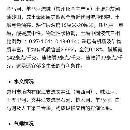
金马河、羊马河流域（崇州郁金主产区）土壤为灰潮
油砂田，成土母质属第四系全新近代河流冲积物，土
壤黑色油亮，耕作层深度16厘米-20厘米，质地中一重
壤，酸碱度中性，物理性状协调，土壤中固液气三相
比例为1：0.97-1.01：0.18-0.14；耕层有机质及矿物
质丰富，平均有机质含量2.66%，全氮0.18%，碱解氮
142毫克/千克，速效磷9毫克/千克，速效钾39毫克/千
克，这是适宜郁金生长的有利条件。
水文情况
崇州市境内有岷江支流文井江（原西河）、味江河、
干五里河，文井江支流黑石河、桤木河、羊马河、白
马河及人工渠三合堰，构成纵横交错的排灌体系。
气候情况