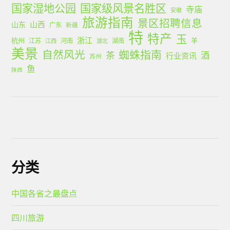
国家湿地公园
国家级风景名胜区
寺庙
安徽
旅游指南
景区招聘信息
山西
山东
广东
新疆
特
特产
玉
浙江
杭州
羊
江苏
河南
湖南
江西
湖北
美景
蜘蛛指南
自然风光
茶
酒
行业资讯
苏州
鱼
陕西
分类
中国各省之最盘点
四川旅游