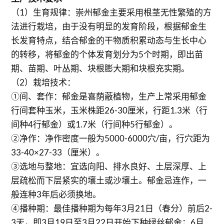
（1）生育规律：崇州郁金主要采用根茎无性繁殖的方
法进行栽培，由于没有明显的发育阶段，根据郁金生
长发育特点，结合郁金的干物质积累动态与生长中心
的转移，将郁金的个体发育划分为5个时期，即出苗
期、苗期、叶丛期、块根膨大期和块根充实期。
（2）栽培技术：
①间、套作：郁金是喜荫蔽植物，生产上常采用郁金
行间套种玉米，玉米株距26-30厘米，行距1.3米（行
间种4行郁金）或1.7米（行间种5行郁金）。
②净作：净作密度一般为5000-6000穴/亩，行穴距为
33-40×27-33（厘米）。
③选地与整地：宜选向阳、排水良好、土层深厚、上
层疏松而下层紧实的壤土或沙壤土。郁金忌连作，一
般连种3年后必须换地。
④播种期：最佳播种期为每年3月21日（春分）前后2-
3天，即3月19日至3月22日开始下种绿丝郁金；6月