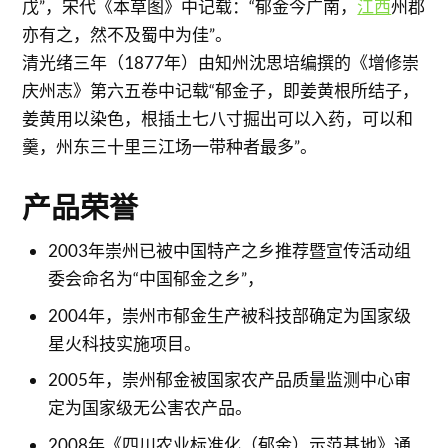
戊”，宋代《本草图》中记载：“郁金今广南，
江西
州郡
亦有之，然不及蜀中为佳”。
清光绪三年（1877年）由知州沈思培编撰的《增修崇
庆州志》第六五卷中记载“郁金子，即姜黄根所结子，
姜黄用以染色，根插土七八寸掘出可以入药，可以和
羹，州东三十里三江场一带种者最多”。
产品荣誉
2003年崇州已被中国特产之乡推荐暨宣传活动组
委会命名为“中国郁金之乡”，
2004年，崇州市郁金生产被科技部确定为国家级
星火科技实施项目。
2005年，崇州郁金被国家农产品质量监测中心审
定为国家级无公害农产品。
2008年《四川农业标准化（郁金）示范基地》通