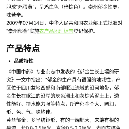
胆成“鸡蛋黄”，呈鸡血色（暗棕色）。崇州郁金性寒，
味苦辛。
2009年07月14日，中华人民共和国农业部正式批准对
“崇州郁金”实施
农产品地理标志
登记保护。
产品特点
品质特性
《中国中药》专业杂志中发表的《郁金生长土壤的研
究》一文中指出：“郁金的生产具有很强的地域性，产
区位于四川盆地西部和南部岷江流域的沿河地带，郁
金生长在岷江的沿岸的灰色潮土和灰棕紫泥土上，透
性能好、持水能力强等特点，所产郁金个大、圆润，
形、色、气、味均佳。
黄丝郁金：多呈纺锤形，有的一端肥大，末端有根的
痕迹，长0.8-2.5厘米，直径0.5-2.2厘米。表面灰棕色