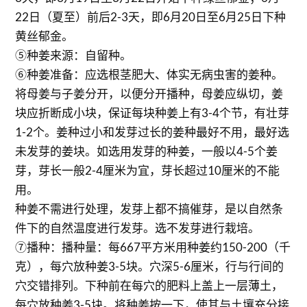
22日（夏至）前后2-3天，即6月20日至6月25日下种
黄丝郁金。
⑤种姜来源：自留种。
⑥种姜准备：应选根茎肥大、体实无病虫害的姜种。
将母姜与子姜分开，以便分开播种，母姜应纵切，姜
块应折断成小块，保证每块种姜上有3-4个节，有壮芽
1-2个。姜种过小和发芽过长的姜种最好不用，最好选
未发芽的姜块。如选用发芽的种姜，一般以4-5个姜
芽，芽长一般2-4厘米为宜，芽长超过10厘米的不能
用。
种姜不需进行处理，发芽上都不搞催芽，是以自然条
件下的自然温度进行发芽。选不发芽进行栽培。
⑦播种：播种量：每667平方米用种姜约150-200（千
克），每穴放种姜3-5块。穴深5-6厘米，行与行间的
穴交错排列。下种前在每穴的肥料上盖上一层薄土，
每穴放种姜3-5块。将种姜按一下，使其与土壤充分接