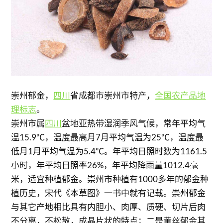
崇州郁金，
四川
省成都市崇州市特产，
全国农产品地
理标志
。
崇州市属
四川
盆地亚热带湿润季风气候，常年平均气
温15.9℃，温度最高月7月平均气温为25℃，温度最
低月1月平均气温为5.4℃。年平均日照时数为1161.5
小时，年平均日照率26%，年平均降雨量1012.4毫
米，适宜种植郁金。崇州市种植有1000多年的郁金种
植历史，宋代《本草图》一书中就有记载。崇州郁金
与其它产地相比具有内胆小、肉厚、质硬、切片后肉
不分离，不松散，成晶片状的特点；二是黄丝郁金其