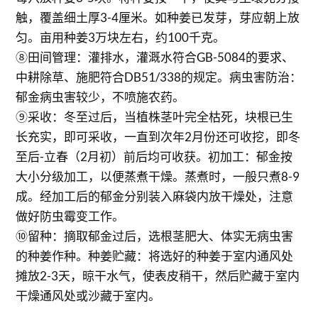
触，覆盖细土厚3-4厘米。如种姜已发芽，芽应朝上放
匀。亩用种姜3万块左右，约100千克。
⑧田间管理：灌排水，灌溉水符合GB-5084的要求、
中耕除草、施肥符合DB51/338的规定。病虫害防治：
郁金病虫害较少，不喷施农药。
⑨采收：冬至过后，当植株茎叶完全枯死，块根已生
长充实，即可采收，一直到次年2月份还可收挖，即冬
至后-立春（2月初）前后均可收获。初加工：郁金按
大小分级加工，以便蒸煮干燥。蒸煮时，一般只煮8-9
成。经加工后的郁金分别装入麻袋内放干燥处，注意
做好防虫霉变工作。
⑩留种：摘取郁金过后，选根茎肥大、体实无病虫害
的种姜作种。种姜贮藏：将选好的种姜于室内通风处
摊放2-3天，晾干水气，使表皮稍干，然后贮藏于室内
干燥通风处或沙藏于室内。