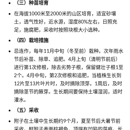
（三）种苗培育
在海拔1000米至2000米的山区培育，适宜砂壤
土，透气性好，近水源，湿度80%左右，日照充
足，施腐肥，采收时按照块根大小选种。
（四）栽培措施
忌连作，每年11月中旬（冬至前）栽种。次年雨水
节后补苗、除草、追肥。4月上旬（清明节前后）
进行第1次修根，除去劣势子根，保留健壮子根1至
2个。4月中旬，第2次修根和追肥，当植株生长到
12片至13片叶片时，及时摘除顶芽。1周后，及时
摘除茎节的腋芽。生长期间要保持土壤湿润，适时
灌水。
（五）采收
附子在土壤中生长期约9个月，夏至节后大暑节前
采收。鲜附子表面棕褐色，顶端有凹陷的芽痕。长