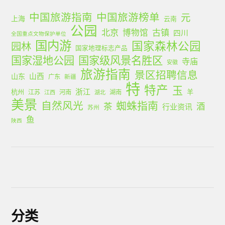
中国旅游指南
中国旅游榜单
元
上海
云南
公园
北京
古镇
博物馆
四川
全国重点文物保护单位
国内游
国家森林公园
园林
国家地理标志产品
国家湿地公园
国家级风景名胜区
寺庙
安徽
旅游指南
景区招聘信息
山西
山东
广东
新疆
特
特产
玉
浙江
杭州
羊
江苏
河南
湖南
江西
湖北
美景
蜘蛛指南
自然风光
茶
酒
行业资讯
苏州
鱼
陕西
分类