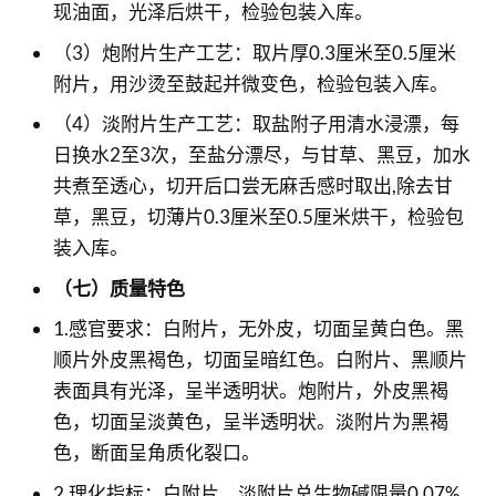
现油面，光泽后烘干，检验包装入库。
（3）炮附片生产工艺：取片厚0.3厘米至0.5厘米
附片，用沙烫至鼓起并微变色，检验包装入库。
（4）淡附片生产工艺：取盐附子用清水浸漂，每
日换水2至3次，至盐分漂尽，与甘草、黑豆，加水
共煮至透心，切开后口尝无麻舌感时取出,除去甘
草，黑豆，切薄片0.3厘米至0.5厘米烘干，检验包
装入库。
（七）质量特色
1.感官要求：白附片，无外皮，切面呈黄白色。黑
顺片外皮黑褐色，切面呈暗红色。白附片、黑顺片
表面具有光泽，呈半透明状。炮附片，外皮黑褐
色，切面呈淡黄色，呈半透明状。淡附片为黑褐
色，断面呈角质化裂口。
2.理化指标：白附片、淡附片总生物碱限量0.07%