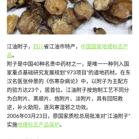
江油附子，
四川
省江油市特产，
中国国家地理标志产
品
。
附子是中国40种名贵中药材之一，是唯一一种列入国
家重点基础研究发展规划“973项目”的道地药材。在东
汉名医张仲景的《伤寒杂病论》中，以附子为主配方
的验方达23个，居首位。江油附子按炮制工艺不同分
为白附片、黑顺片、炮附片、淡附片，具有回阳救
逆，补火助阳，逐风寒湿邪之功效。
2006年03月23日，原国家质检总局批准对“江油附子”
实施
地理标志产品保护
。