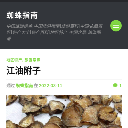
蜘蛛指南
中国旅游榜单|中国旅游指南|旅游百科|中国5A级景
区|特产大全|特产百科|地区特产|中国之最|旅游图
谱
地区特产
,
旅游常识
江油附子
通过
蜘蛛指南
在
2022-03-11
1