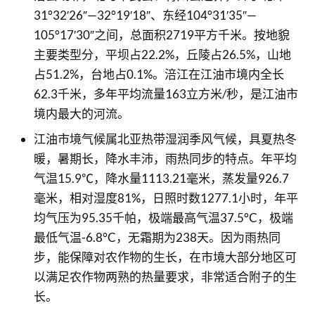
31°32′26″—32°19′18″、东经104°31′35″—
105°17′30″之间，总面积2719平方千米。按地貌
主要类型分，平坝占22.2%，丘陵占26.5%，山地
占51.2%，台地占0.1%。涪江在江油市境内全长
62.3千米，多年平均流量163立方米/秒，是江油市
境内最大的河流。
江油市境气候属北亚热带湿润季风气候，具夏热冬
暖，暑期长，降水丰沛，雨热同步的特点。年平均
气温15.9℃，降水量1113.21毫米，蒸发量926.7
毫米，相对湿度81%，日照时数1277.1小时，年平
均气压为95.35千帕，极端最高气温37.5°C，极端
最低气温-6.8°C，无霜期为238天。因为雨热同
步，能保障对农作物的生长，在市境大部分地区可
以满足农作物两熟的热量要求，非常适合附子的生
长。