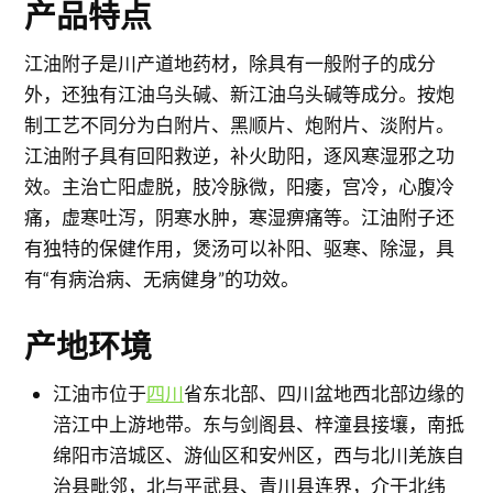
产品特点
江油附子是川产道地药材，除具有一般附子的成分
外，还独有江油乌头碱、新江油乌头碱等成分。按炮
制工艺不同分为白附片、黑顺片、炮附片、淡附片。
江油附子具有回阳救逆，补火助阳，逐风寒湿邪之功
效。主治亡阳虚脱，肢冷脉微，阳痿，宫冷，心腹冷
痛，虚寒吐泻，阴寒水肿，寒湿痹痛等。江油附子还
有独特的保健作用，煲汤可以补阳、驱寒、除湿，具
有“有病治病、无病健身”的功效。
产地环境
江油市位于
四川
省东北部、四川盆地西北部边缘的
涪江中上游地带。东与剑阁县、梓潼县接壤，南抵
绵阳市涪城区、游仙区和安州区，西与北川羌族自
治县毗邻，北与平武县、青川县连界，介于北纬