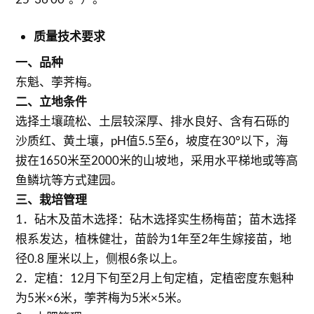
质量技术要求
一、品种
东魁、荸荠梅。
二、立地条件
选择土壤疏松、土层较深厚、排水良好、含有石砾的
沙质红、黄土壤，pH值5.5至6，坡度在30°以下，海
拔在1650米至2000米的山坡地，采用水平梯地或等高
鱼鳞坑等方式建园。
三、栽培管理
1．砧木及苗木选择：砧木选择实生杨梅苗；苗木选择
根系发达，植株健壮，苗龄为1年至2年生嫁接苗，地
径0.8 厘米以上，侧根6条以上。
2．定植：12月下旬至2月上旬定植，定植密度东魁种
为5米×6米，荸荠梅为5米×5米。