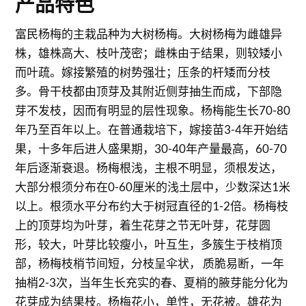
产品特色
富民杨梅的主栽品种为大树杨梅。大树杨梅为雌雄异
株，雄株高大、枝叶茂密；雌株由于结果，则较矮小
而叶疏。嫁接繁殖的树势强壮；压条的杆矮而分枝
多。骨干枝都由顶芽及其附近侧芽抽生而成，下部隐
芽不发枝，因而有明显的层性现象。杨梅能生长70-80
年乃至百年以上。在普通栽培下，嫁接苗3-4年开始结
果，十多年后进人盛果期，30-40年产量最高，60-70
年后逐渐衰退。杨梅根浅，主根不明显，须根发达，
大部分根须分布在0-60厘米的浅土层中，少数深达1米
以上。根须水平分布约大于树冠直径的1-2倍。杨梅枝
上的顶芽均为叶芽，着生花芽之节无叶芽，花芽圆
形，较大，叶芽比较瘦小，叶互生，多簇生于枝梢顶
部，杨梅枝梢节间短，分枝呈伞状， 质脆易断，一年
抽梢2-3次，当年生长充实的春、夏梢的腋芽能分化为
花芽成为结果枝。杨梅花小，单性，无花被。雄花为