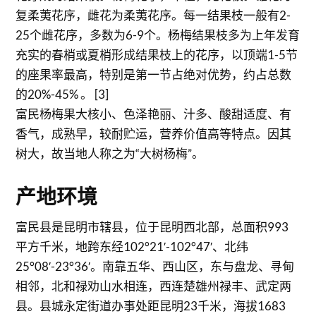
复柔荑花序，雌花为柔荑花序。每一结果枝一般有2-
25个雌花序，多数为6-9个。杨梅结果枝多为上年发育
充实的春梢或夏梢形成结果枝上的花序，以顶端1-5节
的座果率最高，特别是第一节占绝对优势，约占总数
的20%-45% 。 [3]
富民杨梅果大核小、色泽艳丽、汁多、酸甜适度、有
香气，成熟早，较耐贮运，营养价值高等特点。因其
树大，故当地人称之为“大树杨梅”。
产地环境
富民县是昆明市辖县，位于昆明西北部，总面积993
平方千米，地跨东经102°21′-102°47′、北纬
25°08′-23°36′。南靠五华、西山区，东与盘龙、寻甸
相邻，北和禄劝山水相连，西连楚雄州禄丰、武定两
县。县城永定街道办事处距昆明23千米，海拔1683