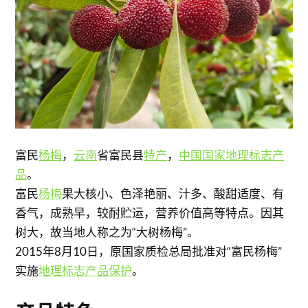
富民
杨梅
，
云南
省富民县
特产
，
中国国家地理标志产
品
。
富民
杨梅
果大核小、色泽艳丽、汁多、酸甜适度、有
香气，成熟早，较耐贮运，营养价值高等特点。因其
树大，故当地人称之为“大树杨梅”。
2015年8月10日，原国家质检总局批准对“富民杨梅”
实施
地理标志产品保护
。