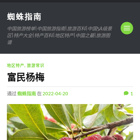
蜘蛛指南
中国旅游榜单|中国旅游指南|旅游百科|中国5A级景
区|特产大全|特产百科|地区特产|中国之最|旅游图
谱
地区特产
,
旅游常识
富民杨梅
通过
蜘蛛指南
在
2022-04-20
1