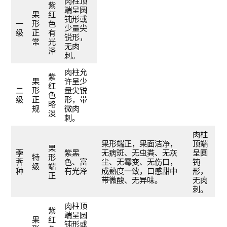
肉柱顶
紫
端呈圆
果
红
钝形或
一
形
色
少量尖
级
正
有
锐形，
常
光
无肉
泽
刺。
肉柱允
紫
果
许呈少
红
二
形
量尖锐
色
级
正
形，带
略
规
微肉
淡
刺。
肉柱
果形端正，果面洁净，
顶端
果
荸
紫黑
无病斑、无虫粪、无灰
呈圆
特
形
荠
色、富
尘、无霉变、无伤口，
钝
级
端
种
有光泽
成熟度一致，口感甜中
形，
正
带微酸、无异味。
无肉
刺。
肉柱顶
紫
端呈圆
果
红
钝形或