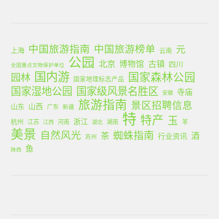
中国旅游指南
中国旅游榜单
元
上海
云南
公园
北京
古镇
博物馆
四川
全国重点文物保护单位
国内游
国家森林公园
园林
国家地理标志产品
国家湿地公园
国家级风景名胜区
寺庙
安徽
旅游指南
景区招聘信息
山西
山东
广东
新疆
特
特产
玉
浙江
杭州
羊
江苏
河南
湖南
江西
湖北
美景
蜘蛛指南
自然风光
茶
酒
行业资讯
苏州
鱼
陕西