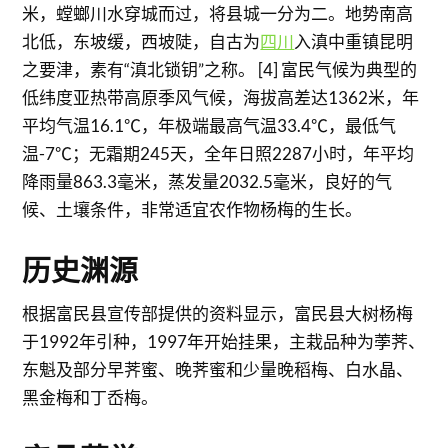
米，螳螂川水穿城而过，将县城一分为二。地势南高
北低，东坡缓，西坡陡，自古为
四川
入滇中重镇昆明
之要津，素有“滇北锁钥”之称。 [4] 富民气候为典型的
低纬度亚热带高原季风气候，海拔高差达1362米，年
平均气温16.1℃，年极端最高气温33.4℃，最低气
温-7℃；无霜期245天，全年日照2287小时，年平均
降雨量863.3毫米，蒸发量2032.5毫米，良好的气
候、土壤条件，非常适宜农作物杨梅的生长。
历史渊源
根据富民县宣传部提供的资料显示，富民县大树杨梅
于1992年引种，1997年开始挂果，主栽品种为荸荠、
东魁及部分早荠蜜、晚荠蜜和少量晚稻梅、白水晶、
黑金梅和丁岙梅。