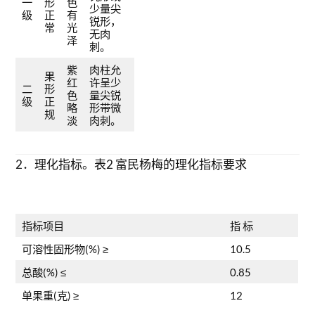
一
形
色
少量尖
级
正
有
锐形，
常
光
无肉
泽
刺。
紫
肉柱允
果
红
许呈少
二
形
色
量尖锐
级
正
略
形带微
规
淡
肉刺。
2．理化指标。表2 富民杨梅的理化指标要求
指标项目
指 标
可溶性固形物(%) ≥
10.5
总酸(%) ≤
0.85
单果重(克) ≥
12