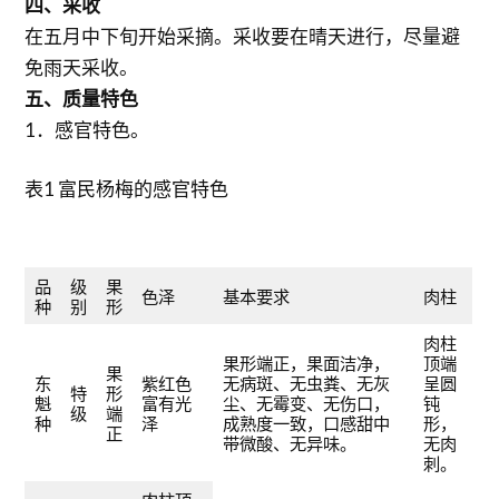
四、采收
在五月中下旬开始采摘。采收要在晴天进行，尽量避
免雨天采收。
五、质量特色
1．感官特色。
表1 富民杨梅的感官特色
品
级
果
色泽
基本要求
肉柱
种
别
形
肉柱
果形端正，果面洁净，
顶端
果
东
紫红色
无病斑、无虫粪、无灰
呈圆
特
形
魁
富有光
尘、无霉变、无伤口，
钝
级
端
种
泽
成熟度一致，口感甜中
形，
正
带微酸、无异味。
无肉
刺。