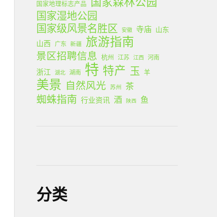
国家森林公园
国家地理标志产品
国家湿地公园
国家级风景名胜区
寺庙
山东
安徽
旅游指南
山西
广东
新疆
景区招聘信息
杭州
江苏
河南
江西
特
特产
玉
浙江
羊
湖南
湖北
美景
自然风光
茶
苏州
蜘蛛指南
酒
鱼
行业资讯
陕西
分类