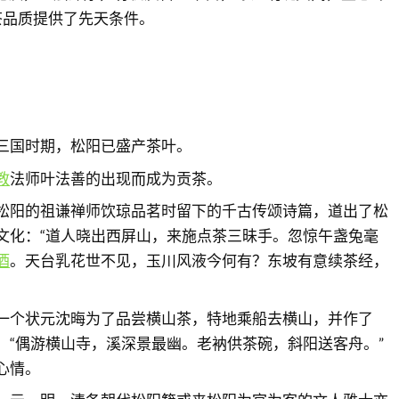
茶品质提供了先天条件。
三国时期，松阳已盛产茶叶。
教
法师叶法善的出现而成为贡茶。
松阳的祖谦禅师饮琼品茗时留下的千古传颂诗篇，道出了松
文化：“道人晓出西屏山，来施点茶三昧手。忽惊午盏兔毫
酒
。天台乳花世不见，玉川风液今何有？东坡有意续茶经，
”
一个状元沈晦为了品尝横山茶，特地乘船去横山，并作了
：“偶游横山寺，溪深景最幽。老衲供茶碗，斜阳送客舟。”
心情。