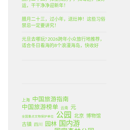
运，干干净净迎新年！
腊月二十三，过小年，送灶神！这些习俗
禁忌一定要讲究！
元旦去哪玩? 2026跨年小众旅行地推荐，
适合冬日看海的8个浪漫海岛，快收好
中国旅游指南
上海
中国旅游榜单
元
云南
公园
北京
博物馆
全国重点文物保护单位
国内游
园林
古镇
四川