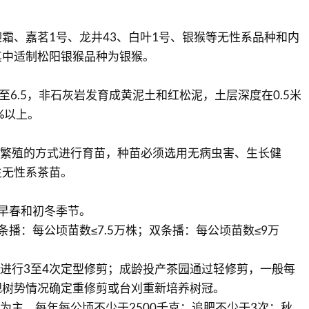
霜、嘉茗1号、龙井43、白叶1号、银猴等无性系品种和内
其中适制松阳银猴品种为银猴。
5至6.5，非石灰岩发育成黄泥土和红松泥，土层深度在0.5米
%以上。
性繁殖的方式进行育苗，种苗必须选用无病虫害、生长健
生无性系茶苗。
早春和初冬季节。
条播：每公顷苗数≤7.5万株；双条播：每公顷苗数≤9万
园进行3至4次定型修剪；成龄投产茶园通过轻修剪，一般每
视树势情况确定重修剪或台刈重新培养树冠。
肥为主，每年每公顷不少于2500千克；追肥不少于3次；秋