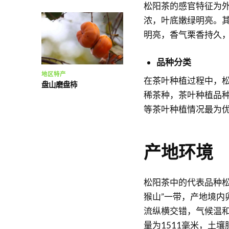
松阳茶的感官特征为
浓，叶底嫩绿明亮。
明亮，香气栗香持久
品种分类
地区特产
在茶叶种植过程中，
盘山磨盘柿
稀茶种，茶叶种植品种
等茶叶种植情况最为
产地环境
松阳茶中的代表品种
猴山”一带，产地境内
流纵横交错，气候温和
量为1511毫米，土