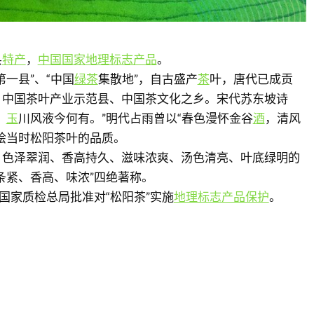
县
特产
，
中国国家地理标志产品
。
第一县”、“中国
绿茶
集散地”，自古盛产
茶
叶，唐代已成贡
、中国茶叶产业示范县、中国茶文化之乡。宋代苏东坡诗
，
玉
川风液今何有。”明代占雨曾以“春色漫怀金谷
酒
，清风
绘当时松阳茶叶的品质。
、色泽翠润、香高持久、滋味浓爽、汤色清亮、叶底绿明的
条紧、香高、味浓”四绝著称。
，原国家质检总局批准对“松阳茶”实施
地理标志产品保护
。