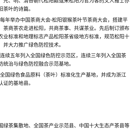
，元、明、清各朝代松阳籍或来松阳为官为客的文人雅士亦
阳茶叶的诗篇。
松阳每年举办中国茶商大会·松阳银猴茶叶节茶商大会，搭建平
、茶商茶农走进松阳，共商茶事、共谋茶业。先后制订颁布
农业标准和地理标志产品松阳茶省级地方标准，规范松阳十
，并大力推广绿色防控技术。
松阳连续五年列入全国绿色防控示范区，连续三年列入全国茶
防统治与绿色防控融合示范基地。
创建全国绿色食品原料（茶叶）标准化生产基地，并成为浙江
认证的基地县。
国绿茶集散地、全国茶产业示范县、中国十大生态产茶县等