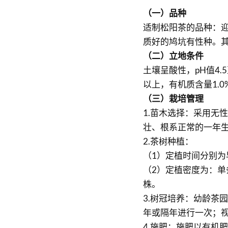
（一）品种
适制松阳茶的品种：迎
质好的鸠坑有性种。
（二）立地条件
土壤呈酸性，pH值4.
以上，有机质含量1.0
（三）栽培管理
1.苗木选择：采用无
壮、根系正常的一年
2.茶树种植：
（1）定植时间分别为
（2）定植密度为：单
株。
3.树冠培养：幼龄茶
年或隔年进行一次；
4.施肥：施肥以有机