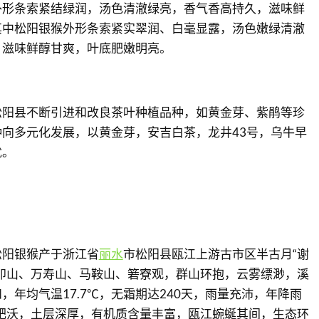
外形条索紧结绿润，汤色清澈绿亮，香气香高持久，滋味鲜
其中松阳银猴外形条索紧实翠润、白毫显露，汤色嫩绿清澈
，滋味鲜醇甘爽，叶底肥嫩明亮。
松阳县不断引进和改良茶叶种植品种，如黄金芽、紫鹃等珍
向多元化发展，以黄金芽，安吉白茶，龙井43号，乌牛早
优。
松阳银猴产于浙江省
丽水
市松阳县瓯江上游古市区半古月“谢
卯山、万寿山、马鞍山、箬寮观，群山环抱，云雾缥渺，溪
，年均气温17.7℃，无霜期达240天，雨量充沛，年降雨
壤肥沃，土层深厚，有机质含量丰富，瓯江蜿蜒其间，生态环