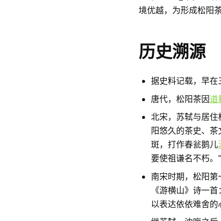
境优越，为形成松阳
历史溯源
据史料记载，早在
唐代，松阳茶因
道
北宋，苏轼与居住
阳悠久的茶史、茶
斑，打作春瓮鹅儿
要使祖谦名不朽。
南宋时期，松阳第
《游横山》诗一首
以表达依依难舍的