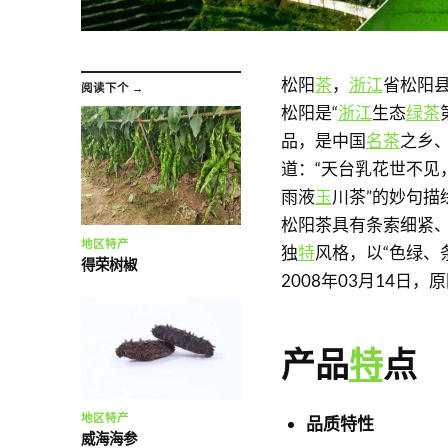
松阳
茶
，
浙江
省松阳
阅读下个 →
松阳是“
浙江
生态
绿茶
品，是中国
名茶
之乡
道：“天台乳花世不见
雨液
玉
川茶”的妙句描
松阳茶具有条索细紧
地区特产
独
特
风格，以“色绿、
得荣树椒
2008年03月14日
产品
特
点
地区特产
品质特性
威海海参