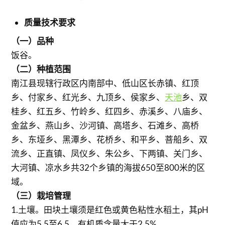
质量技术要求
（一）品种
饭谷。
（二）种植范围
南江县现辖行政区内南部中、低山区长赤镇、红顶
乡、付家乡、红光乡、九顶乡、侯家乡、
天池
乡、双
桂乡、红五乡、竹岭乡、红四乡、赤溪乡、八庙乡、
金盆乡、燕山乡、沙河镇、高塔乡、石滩乡、高桥
乡、东垭乡、黑潭乡、花桥乡、和平乡、菩船乡、双
流乡、正直镇、凤仪乡、朱公乡、下两镇、关门乡、
大河镇、凉水乡共32个乡镇的海拔650至800米的区
域。
（三）栽培管理
1.土壤。田块土壤须是红色或黄色粘性水稻土，其pH
值应为5.5至6.5，有机质含量大于2.5%。