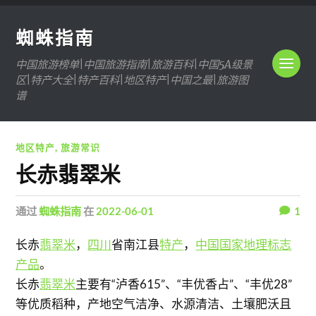
蜘蛛指南
中国旅游榜单|中国旅游指南|旅游百科|中国5A级景
区|特产大全|特产百科|地区特产|中国之最|旅游图
谱
地区特产
,
旅游常识
长赤翡翠米
通过
蜘蛛指南
在
2022-06-01
1
长赤
翡翠米
，
四川
省南江县
特产
，
中国国家地理标志
产品
。
长赤
翡翠米
主要有“泸香615”、“丰优香占”、“丰优28”
等优质稻种，产地空气洁净、水源清洁、土壤肥沃且