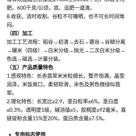
肥。600千克/公顷，底、追肥一道清。
8.收获。适时收割。谷粒不可曝晒，也不可长时间堆
闷。
（四）加工
加工工艺流程：稻谷→初清→去石→砻谷→谷糙分离
→碾米（四级）→白米分级→抛光→二次白米分级→
色选→磁选→计量分装。
（五）产品质量特色
1.感观特色：长赤翡翠米米粒细长，整齐饱满，晶莹
润泽，米饭爽口，柔韧软滑，米色及粥色微绿似翡
翠。
2.理化特色：长宽比≥2.9，垩白粒率≤6%，垩白度
≤0.3%，透明度1级，碱消值≥5，胶稠度≥92毫米，直
链锭粉含量15%至20%，蛋白质含量≥7.5%。
专用标志使用