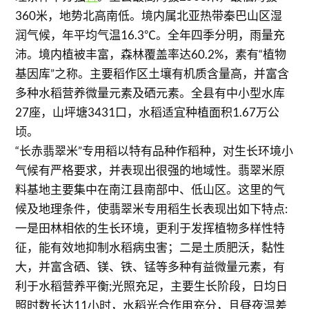
360米，地势北高南低。境内属北亚热带秦巴山区湿
润气候，年平均气温16.3℃。全年四季分明，雨量充
沛。境内植被丰富，森林覆盖率达60.2%，素有“植物
基因库”之称。主要稻作区土壤有机质含量高，并富含
多种水稻营养微量元素及硒元素。全县有中小型水库
27座，山坪塘3431口，水稻适宜种植面积1.67万公
顷。
“长赤翡翠米”专用稻以特有品种作稻种，对生长环境小
气候有严格要求，并表现出很强的地域性。翡翠米原
料基地主要集中在南江县南部中、低山区。这里的气
候及地理条件，使翡翠米专用稻生长表现出如下特点:
一是田林相依的生长环境，更利于发挥植物多样性特
征，能有效地抑制水稻病虫害；二是土质肥沃，黏性
大，并富含硒、镁、铁、锰等多种有益微量元素，有
利于水稻营养平衡;光照充足，主要生长阶段，日均日
照时数长达11小时，水稻光合作用充分，且昼夜温差