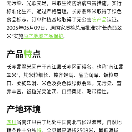
无污染、光照充足，采取生物防治病虫害措施，实行
标准化生产。通过严格管理，长赤翡翠米取得了绿色
食品标志，订单种植基地取得了无公害
农产品
认证。
2005年05月09日，原国家质检总局批准对“长赤翡翠
米”实施
原产地域产品保护
。
产品
特
点
长赤翡翠米因产于南江县长赤区而得名，也称“南江翡
翠米”，其米粒细长、整齐饱满、晶莹润泽、饭粒爽
口、柔韧软滑、米色及粥色微绿似翡翠。无污染、营
养丰富，饭粒光亮油润、口感柔韧、略带糯性。
产地环境
四川
省南江县由于地处中国南北气候过渡带，自然地
理条件十分独
特
。全县最高海拔2508米，最低海拔