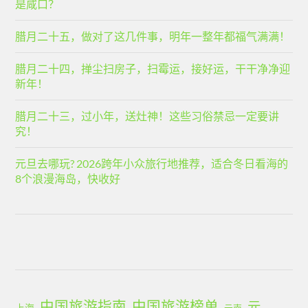
是咸口？
腊月二十五，做对了这几件事，明年一整年都福气满满！
腊月二十四，掸尘扫房子，扫霉运，接好运，干干净净迎
新年！
腊月二十三，过小年，送灶神！这些习俗禁忌一定要讲
究！
元旦去哪玩? 2026跨年小众旅行地推荐，适合冬日看海的
8个浪漫海岛，快收好
中国旅游指南
中国旅游榜单
元
上海
云南