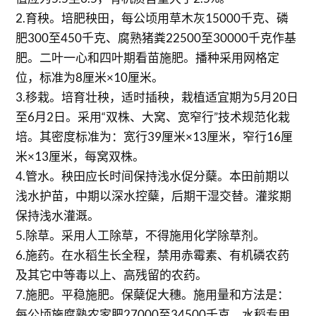
2.育秧。培肥秧田，每公顷用草木灰15000千克、磷
肥300至450千克、腐熟猪粪22500至30000千克作基
肥。二叶一心和四叶期看苗施肥。播种采用网格定
位，标准为8厘米×10厘米。
3.移栽。培育壮秧，适时插秧，栽植适宜期为5月20日
至6月2日。采用“双株、大窝、宽窄行”技术规范化栽
培。其密度标准为：宽行39厘米×13厘米，窄行16厘
米×13厘米，每窝双株。
4.管水。秧田应长时间保持浅水促分蘖。本田前期以
浅水护苗，中期以深水控蘖，后期干湿交替。灌浆期
保持浅水灌溉。
5.除草。采用人工除草，不得施用化学除草剂。
6.施药。在水稻生长全程，禁用赤霉素、有机磷农药
及其它中等毒以上、高残留的农药。
7.施肥。平稳施肥。保蘖促大穗。施用量和方法是：
每公顷施腐熟农家肥27000至34500千克，水稻专用