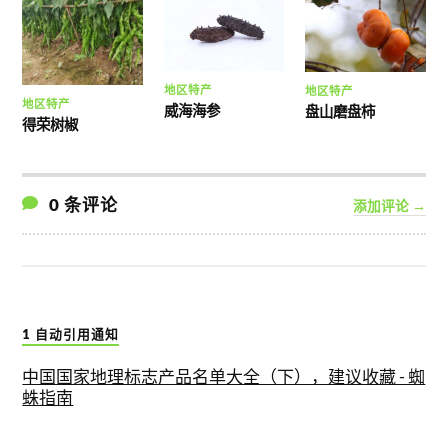
地区特产
地区特产
地区特产
威海海参
盘山磨盘柿
得荣树椒
0 条评论
添加评论 →
1 自动引用通知
中国国家地理标志产品名单大全（下），建议收藏 - 蜘
蛛指南