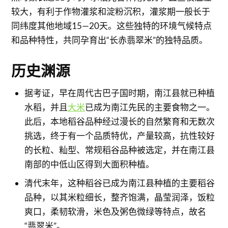
较大，有利于作物灌浆和淀粉沉积，灌浆期一般长于
同纬度其他地域15—20天。这些独特的环境气候特点
和品种特性，共同孕育出“长赤翡翠米”的独特品质。
历史渊源
据考证，早在周代古巴子国时期，南江县就已种植
水稻，并且
大米
已成为南江先民的主要食物之一。
此后，本地稻谷品种经过漫长的自然繁育和无数次
挑选，终于有一个品质特优，产量较高，抗性较好
的长粒、籼型、常规稻谷品种被选定，并在南江县
南部的中低山区得到大面积种植。
清代末年，这种稻谷已成为南江县种植的主要稻谷
品种，以其米粒细长，整齐饱满，晶莹润泽，饭粒
爽口，柔韧软滑，米色及粥色微绿等特点，故名
“翡翠米”。