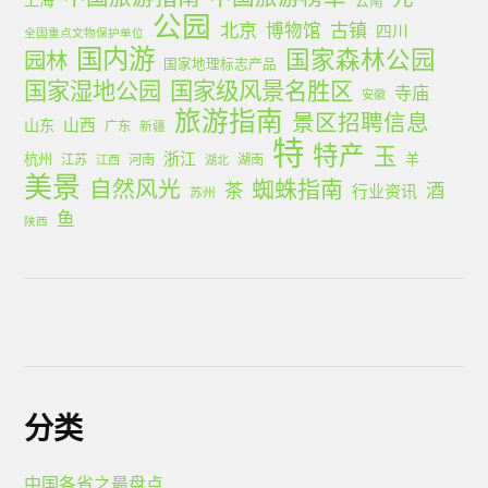
公园
北京
古镇
博物馆
四川
全国重点文物保护单位
国内游
国家森林公园
园林
国家地理标志产品
国家湿地公园
国家级风景名胜区
寺庙
安徽
旅游指南
景区招聘信息
山西
山东
广东
新疆
特
特产
玉
浙江
杭州
羊
江苏
河南
湖南
江西
湖北
美景
蜘蛛指南
自然风光
茶
酒
行业资讯
苏州
鱼
陕西
分类
中国各省之最盘点