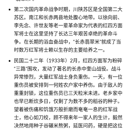
第二次国内革命战争时期，川陕苏区是全国第二大
苏区。南江和长赤两县地处腹心地带。以徐向前、
李先念、许世友等老一辈革命家为代表的红四方面
军将士在这里坚持了长达三年艰苦卓绝的革命斗
争。在长期的浴血奋战中，“长赤翡翠米”就成了当
时数万红军将士赖以生存的主要给养之一。
民国二十二年（1933年）2月，红四方面军为粉碎
“三路”围攻，发动了著名的长赤中奎山战役。战斗
异常惨烈，大量红军战士身负重伤。一天，有一位
重伤员被安排到一何姓农户家中养伤。由于敌人的
重重封锁，这位重伤员已三天粒米未进。老乡家中
也早已断炊多日，仅剩了为数不多的稻谷的种子。
望着被伤痛和饥饿万般折磨而奄奄一息的红军战
士，他心如刀绞，顾不得来年一家人的生计，毅然
决然地用种子谷碾米熬粥，延医问药，硬是把这位