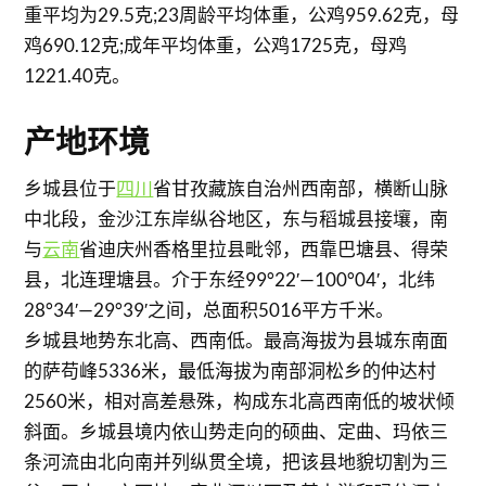
重平均为29.5克;23周龄平均体重，公鸡959.62克，母
鸡690.12克;成年平均体重，公鸡1725克，母鸡
1221.40克。
产地环境
乡城县位于
四川
省甘孜藏族自治州西南部，横断山脉
中北段，金沙江东岸纵谷地区，东与稻城县接壤，南
与
云南
省迪庆州香格里拉县毗邻，西靠巴塘县、得荣
县，北连理塘县。介于东经99°22′—100°04′，北纬
28°34′—29°39′之间，总面积5016平方千米。
乡城县地势东北高、西南低。最高海拔为县城东南面
的萨苟峰5336米，最低海拔为南部洞松乡的仲达村
2560米，相对高差悬殊，构成东北高西南低的坡状倾
斜面。乡城县境内依山势走向的硕曲、定曲、玛依三
条河流由北向南并列纵贯全境，把该县地貌切割为三