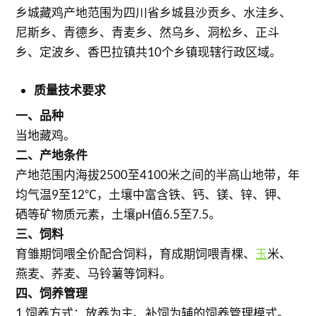
乡城藏鸡产地范围为四川省乡城县沙贡乡、水洼乡、
尼斯乡、青德乡、青麦乡、然乌乡、洞松乡、正斗
乡、定波乡、香巴拉镇共10个乡镇现辖行政区域。
质量技术要求
一、品种
当地藏鸡。
二、产地条件
产地范围内海拔2500至4100米之间的半高山地带，年
均气温9至12℃，土壤中富含铁、钙、镁、锌、钾、
硒等矿物质元素，土壤pH值6.5至7.5。
三、饲料
育雏期饲喂全价配合饲料，育成期饲喂青棵、
玉
米、
燕麦、荞麦、马铃薯等饲料。
四、饲养管理
1.饲养方式：放养为主、补饲为辅的饲养管理模式。