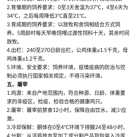
2.育雏期的饲养要求：0至3天舍温为37℃，4至6天为
34℃，之后每周降低3℃直至21℃。
3.育成期的饲养要求：以放牧和舍饲相结合方式饲
养。5周龄时每天早晚饲喂过渡性饲料十天，其余时间
放牧。
4.出栏：240至270日龄出栏，公鸡体重≥1.5千克，母
鸡体重≥1.2千克。
5.环境、安全要求：饲养环境，疫情疫病的防治与控
制必须执行国家相关规定，不得污染环境。
五、屠宰
1.鸡源：来自产地范围内，符合种源、日龄、体重要
求的非疫区，检疫、检验合格的健康鸡只。
2.屠宰：屠宰前禁食12小时，保障自由饮水，减少应
激。
3.冷却保鲜：胴体在0至4℃环境下排酸24至48小时。
4.分割：从活鸡放血至加工或分割产品到包装入冷库