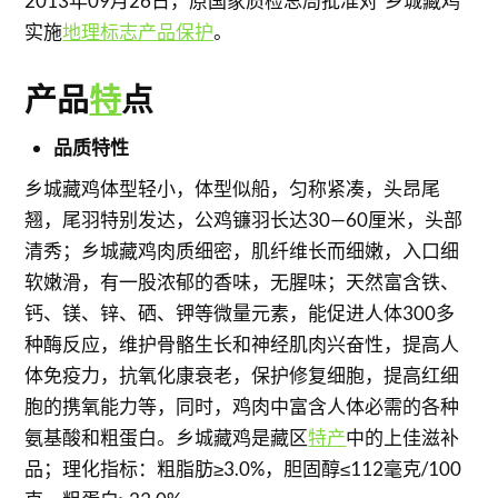
2013年09月26日，原国家质检总局批准对“乡城藏鸡”
实施
地理标志产品保护
。
产品
特
点
品质特性
乡城藏鸡体型轻小，体型似船，匀称紧凑，头昂尾
翘，尾羽特别发达，公鸡镰羽长达30—60厘米，头部
清秀；乡城藏鸡肉质细密，肌纤维长而细嫩，入口细
软嫩滑，有一股浓郁的香味，无腥味；天然富含铁、
钙、镁、锌、硒、钾等微量元素，能促进人体300多
种酶反应，维护骨骼生长和神经肌肉兴奋性，提高人
体免疫力，抗氧化康衰老，保护修复细胞，提高红细
胞的携氧能力等，同时，鸡肉中富含人体必需的各种
氨基酸和粗蛋白。乡城藏鸡是藏区
特产
中的上佳滋补
品；理化指标：粗脂肪≥3.0%，胆固醇≤112毫克/100