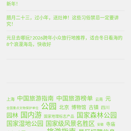
新年！
腊月二十三，过小年，送灶神！这些习俗禁忌一定要讲
究！
元旦去哪玩? 2026跨年小众旅行地推荐，适合冬日看海的
8个浪漫海岛，快收好
中国旅游指南
中国旅游榜单
元
上海
云南
公园
北京
古镇
博物馆
四川
全国重点文物保护单位
国内游
国家森林公园
园林
国家地理标志产品
国家湿地公园
国家级风景名胜区
寺庙
安徽