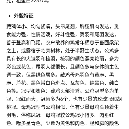
克，粗蛋白≥23.0%。
外貌特征
藏鸡体小、均匀紧凑，头昂尾翘，胸腿肌肉发达，觅
食能力强，性情活泼，好斗性强，翼羽和尾羽发达，
善于登高和飞翔，农户散养的鸡常年栖息于畜圈梁架
之上，或露宿于宅旁树林，处于半野生状态。公鸡多
具有长的大镰羽和梳羽，梳羽的颜色漂亮艳丽，多为
彩色或花色，尾羽大都很长，且颜色多与身体的主色
调一致，但黑绿色居多。藏鸡母鸡羽色有黄麻、黑
麻、芦花、黑色带白色斑点、瓦灰色、纯黑色、纯白
色等。冠型和脚色：藏鸡头部清秀。公鸡冠型多为单
冠，冠红而大，冠齿多为6个，也有少量的玫瑰冠和胡
桃冠。母鸡冠型与公鸡相似，但有少量母鸡头顶着生
羽毛，俗称凤冠。母鸡冠较公鸡冠小得多。肉垂红
色。喙多呈青色，少数为黄色和肉色。胫和脚的颜色