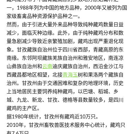
一，1988年列为中国的地方品种，2000年又被列为国
家级畜禽品种资源保护品种之一。
然而，由于引进大量外来品种导致纯种藏鸡数量日益
减少，面临灭种边缘。此外，由于纯种藏鸡分布和数
量急剧减少导致近亲繁殖加剧，藏鸡出现严重退化现
象。甘孜藏族自治州位于四川省西部，青藏高原的东
南缘。东邻阿坝藏族羌族自治州和雅安地区，南连凉
山彝族自治州和
云南
迪庆藏族自治州，西沿金沙江与
西藏昌都地区相望，北接
青海
玉
树和果洛两个藏族自
治州。甘孜州由于交通困难和复杂的地理环境，历史
上当地居民主要饲养纯种藏鸡，以巴塘、稻城、乡
城、九龙、新龙、甘孜、德格等县数量较多，是四川
藏鸡的主产区。
据1980年统计，甘孜州有藏鸡近10万只。
2010年，甘孜州畜牧兽医技术服务中心统计，藏鸡只
有7.6万只。