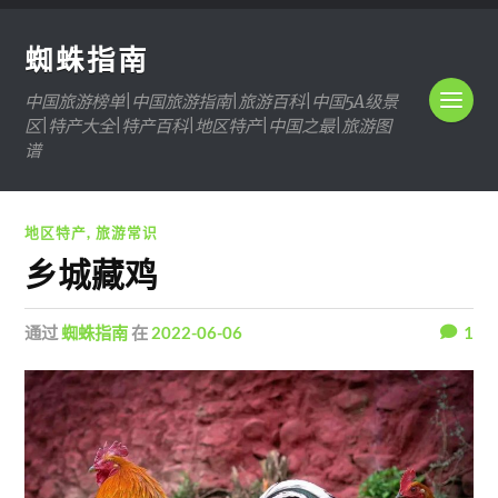
蜘蛛指南
中国旅游榜单|中国旅游指南|旅游百科|中国5A级景
区|特产大全|特产百科|地区特产|中国之最|旅游图
谱
地区特产
,
旅游常识
乡城藏鸡
通过
蜘蛛指南
在
2022-06-06
1