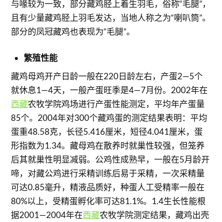
与喙较为一致，部分藏鸡胫上着生羽毛，俗称“毛腿”，
且有少量藏鸡胫上羽毛发达，当地人称之为“喇叭筒”。
部分的凤冠藏鸡也表现为“毛腿”。
繁殖性能
藏鸡母鸡开产日龄一般在220日龄左右，产蛋2—5个
就休息1—4天，一般产蛋旺季是4—7月份。2002年在
西藏
农牧学院鸡场进行产蛋性能测定，平均年产蛋量
85个。2004年对300个藏鸡蛋的测定结果表明：平均
蛋重48.58克，长径5.416厘米，短径4.041厘米，蛋
形指数为1.34。藏母鸡在散养时就巢性较强，但笼养
后其就巢性明显减弱。公鸡性成熟早，一般在5月龄开
啼，对藏公鸡进行采精训练后易于采精，一次采精量
可达0.85毫升，精液品质好，种蛋人工受精率一般在
80%以上，受精蛋孵化率可达81.1%。1.4生长性能根
据2001—2004年在
西藏
农牧学院测定结果，藏鸡出壳