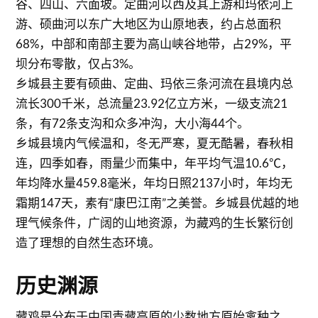
谷、四山、六面坡。定曲河以西及其上游和玛依河上
游、硕曲河以东广大地区为山原地表，约占总面积
68%，中部和南部主要为高山峡谷地带，占29%，平
坝分布零散，仅占3%。
乡城县主要有硕曲、定曲、玛依三条河流在县境内总
流长300千米，总流量23.92亿立方米，一级支流21
条，有72条支沟和众多冲沟，大小海44个。
乡城县境内气候温和，冬无严寒，夏无酷暑，春秋相
连，四季如春，雨量少而集中，年平均气温10.6℃，
年均降水量459.8毫米，年均日照2137小时，年均无
霜期147天，素有“康巴江南”之美誉。乡城县优越的地
理气候条件，广阔的山地资源，为藏鸡的生长繁衍创
造了理想的自然生态环境。
历史渊源
藏鸡是分布于中国青藏高原的少数地方原始禽种之