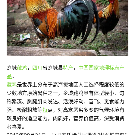
乡城
藏鸡
，
四川
省乡城县
特产
，
中国国家地理标志产
品
。
藏鸡
是世界上分布于高海拔地区人工选择程度较低的
少数地方原始禽种之一，乡城藏鸡具有体型轻小、匀
称紧凑、胸腿肌肉发达、活泼好动、善飞、觅食能力
强、极耐粗放等
特
点，对高寒恶劣多变的气候环境有
较良好的适应能力，肉质好，营养价值高，深受消费
者喜爱。