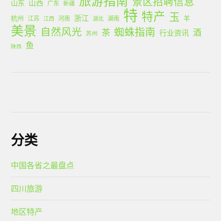
旅游指南
景区招聘信息
山西
山东
广东
新疆
特
特产
玉
浙江
杭州
羊
江苏
河南
湖南
江西
湖北
美景
蜘蛛指南
自然风光
茶
酒
行业资讯
苏州
鱼
陕西
分类
中国各省之最盘点
四川旅游
地区特产