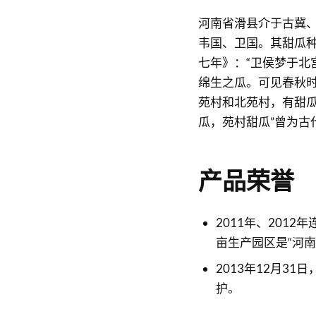
河南省滑县介于古冀
韦国、卫国。其甜瓜种
七年》：“卫侯梦于北
绵生之瓜。可见春秋
苑村和北苑村，有甜瓜
瓜，苑村甜瓜”曾为古
产品荣誉
2011年、2012
亩生产园区是“河
2013年12月3
护。