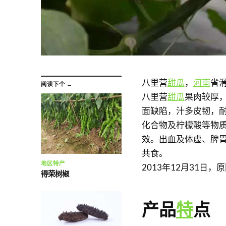
八里营
甜瓜
，
河南
省
阅读下个 →
八里营
甜瓜
果肉较厚
面缺陷，汁多皮韧，
化合物及柠檬酸等物
效。出血及体虚、脾
共食。
地区特产
2013年12月31日
得荣树椒
产品
特
点