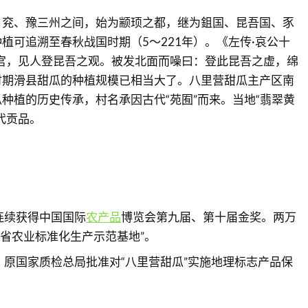
、兖、豫三州之间，始为颛顼之都，继为鉏国、昆吾国、豕
植可追溯至春秋战国时期（5～221年）。《左传·哀公十
宫，见人登昆吾之观。被发北面而噪曰：登此昆吾之虚，绵
时期滑县甜瓜的种植规模已相当大了。八里营甜瓜主产区南
种植的历史传承，村名承因古代“苑囿”而来。当地“翡翠黄
代贡品。
年连续获得中国国际
农产品
博览会第九届、第十届金奖。两万
南省农业标准化生产示范基地”。
1日，原国家质检总局批准对“八里营甜瓜”实施地理标志产品保