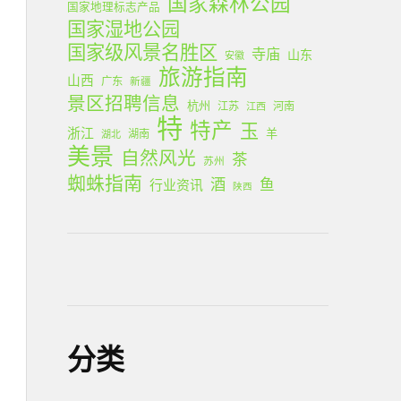
国家森林公园
国家地理标志产品
国家湿地公园
国家级风景名胜区
寺庙
山东
安徽
旅游指南
山西
广东
新疆
景区招聘信息
杭州
江苏
河南
江西
特
特产
玉
浙江
羊
湖南
湖北
美景
自然风光
茶
苏州
蜘蛛指南
酒
鱼
行业资讯
陕西
分类