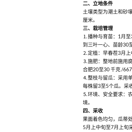
二、立地条件
土壤类型为潮土和砂壤土
厘米。
三、栽培管理
⒈播种与育苗：1月至
到三叶一心、苗龄30
⒉定植：早春茬3月上中
⒊施肥：整地前施用腐
合肥20至30 千克 /66
⒋整枝与留瓜：采用单
每株留3至5个瓜。采
⒌环境、安全要求：
境。
四、采收
果面着色均匀，瓜蒂
5月上中旬至7月上旬