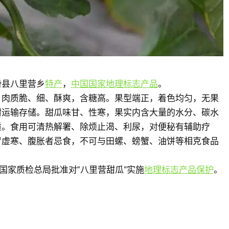
滑县八里营乡
特产
，
中国国家地理标志产品
。
，肉质脆、细、酥爽，含糖高。果型端正，着色均匀，无果
耐运输存储。甜瓜味甘、性寒，果实内含大量的水分、碳水
质。食用可清热解署、除烦止渴、利尿，对便秘有辅助疗
胃虚寒、腹胀者忌食，不可与田螺、螃蟹、油饼等相克食品
，原国家质检总局批准对“八里营甜瓜”实施
地理标志产品保护
。