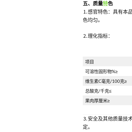
五、质量
特
色
⒈感官特色：具有本
色均匀。
⒉理化指标：
项目
可溶性固形物%≥
维生素C毫克/100克≥
总酸克/千克≤
果肉厚厘米≥
⒊安全及其他质量技
定。