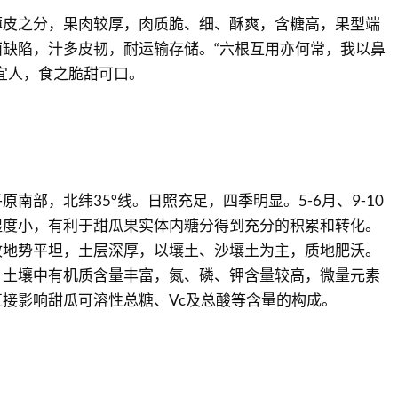
薄皮之分，果肉较厚，肉质脆、细、酥爽，含糖高，果型端
缺陷，汁多皮韧，耐运输存储。“六根互用亦何常，我以鼻
宜人，食之脆甜可口。
原南部，北纬35°线。日照充足，四季明显。5-6月、9-10
湿度小，有利于甜瓜果实体内糖分得到充分的积累和转化。
故地势平坦，土层深厚，以壤土、沙壤土为主，质地肥沃。
。土壤中有机质含量丰富，氮、磷、钾含量较高，微量元素
接影响甜瓜可溶性总糖、Vc及总酸等含量的构成。