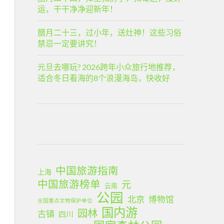
运，干干净净迎新年！
腊月二十三，过小年，送灶神！这些习俗
禁忌一定要讲究！
元旦去哪玩? 2026跨年小众旅行地推荐，
适合冬日看海的8个浪漫海岛，快收好
中国旅游指南
上海
中国旅游榜单
元
云南
公园
北京
博物馆
全国重点文物保护单位
国内游
园林
古镇
四川