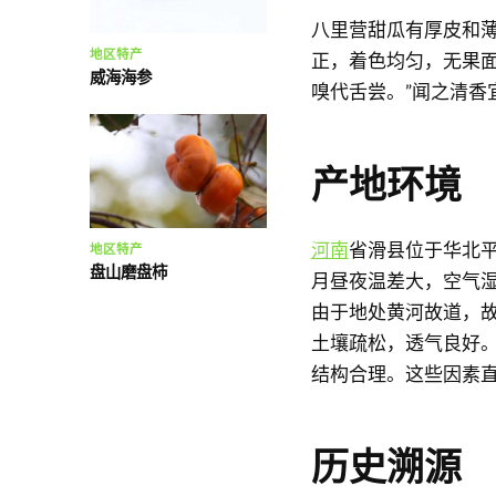
八里营甜瓜有厚皮和
地区特产
正，着色均匀，无果面
威海海参
嗅代舌尝。”闻之清香
产地环境
河南
省滑县位于华北平
地区特产
盘山磨盘柿
月昼夜温差大，空气
由于地处黄河故道，
土壤疏松，透气良好
结构合理。这些因素直
历史溯源