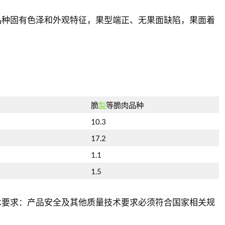
品种固有色泽和外观特征，果型端正、无果面缺陷，果面着
脆
梨
等脆肉品种
10.3
17.2
1.1
1.5
术要求：产品安全及其他质量技术要求必须符合国家相关规