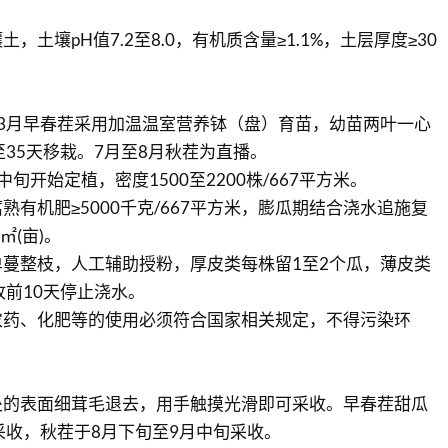
，土壤pH值7.2至8.0，有机质含量≥1.1%，土层厚度≥30
3月早春茬采用加温温室营养钵（盘）育苗，幼苗两叶一心
至35天移栽。7月至8月秋茬为直播。
旬开始定植，密度1500至2200株/667平方米。
熟有机肥≥5000千克/667平方米，膨瓜期结合浇水追施复
7㎡(亩)。
蔓整枝，人工辅助授粉，厚皮类每株留1至2个瓜，薄皮类
收前10天停止浇水。
农药、化肥等的使用必须符合国家相关规定，不得污染环
处的表面细茸毛退去，用手触摸光滑即可采收。早春茬甜瓜
采收，秋茬于8月下旬至9月中旬采收。