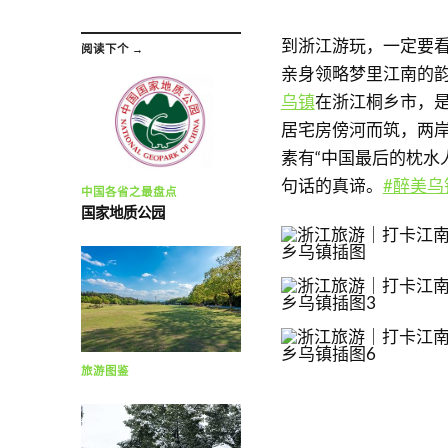
到浙江游玩，一定要
阅读下个 →
亲身领略梦里江南的
乌镇
在浙江桐乡市，
居宅房傍河而筑，两
素有“中国最后的枕水
句话的真谛。
#醉美乌
中国各省之最盘点
国家地质公园
旅游图鉴