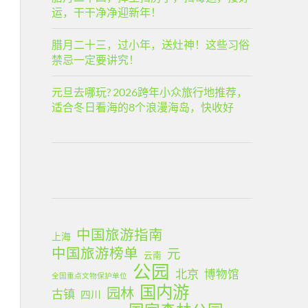
运，干干净净迎新年！
腊月二十三，过小年，送灶神！这些习俗
禁忌一定要讲究！
元旦去哪玩? 2026跨年小众旅行地推荐，
适合冬日看海的8个浪漫海岛，快收好
中国旅游指南
上海
中国旅游榜单
元
云南
公园
北京
博物馆
全国重点文物保护单位
国内游
园林
古镇
四川