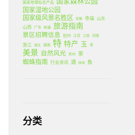
国家森林公园
国家地理标志产品
国家湿地公园
国家级风景名胜区
寺庙
山东
安徽
旅游指南
山西
广东
新疆
景区招聘信息
杭州
江苏
河南
江西
特
特产
玉
浙江
羊
湖南
湖北
美景
自然风光
茶
苏州
蜘蛛指南
酒
鱼
行业资讯
陕西
分类