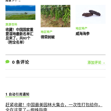
阅读下个 →
旅游百科
地区特产
收藏！中国国家重
地区特产
威海海参
要湿地最新名单汇
得荣树椒
总来了，共80个
（附全名单）
0 条评论
添加评论 →
1 自动引用通知
赶紧收藏！中国最美园林大集合，一次性打包给你，
全在这里了~-蜘蛛指南