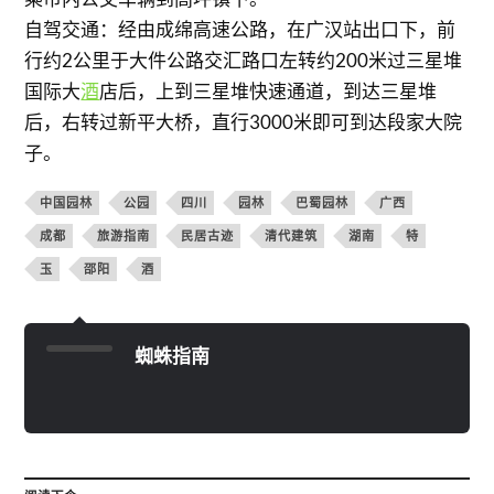
自驾交通：经由成绵高速公路，在广汉站出口下，前
行约2公里于大件公路交汇路口左转约200米过三星堆
国际大
酒
店后，上到三星堆快速通道，到达三星堆
后，右转过新平大桥，直行3000米即可到达段家大院
子。
中国园林
公园
四川
园林
巴蜀园林
广西
成都
旅游指南
民居古迹
清代建筑
湖南
特
玉
邵阳
酒
蜘蛛指南