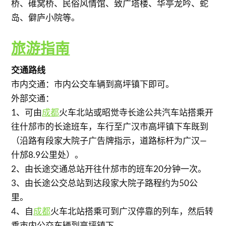
桥、碓窝桥、民俗风情馆、致广塔楼、华亭龙吟、蛇
岛、僻庐小院等。
旅游指南
交通路线
市内交通：市内公交车辆到高坪镇下即可。
外部交通：
1、可由
成都
火车北站或昭觉寺长途公共汽车站搭乘开
往什邡市的长途班车，车行至广汉市高坪镇下车既到
（沿路有段家大院子广告牌指示，道路标杆为广汉—
什邡8.9公里处）。
2、由长途交通总站开往什邡市的班车20分钟一次。
3、由长途公交总站到达段家大院子路程约为50公
里。
4、自
成都
火车北站搭乘可到广汉停靠的列车，然后转
乘市内公交车辆到高坪镇下。