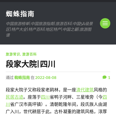
蜘蛛指南
中国旅游榜单|中国旅游指南|旅游百科|中国5A级景
区|特产大全|特产百科|地区特产|中国之最|旅游图
谱
旅游常识
,
旅游百科
段家大院|四川
通过
蜘蛛指南
在
2022-08-08
1
段家大院子又称段家老鸹林，是一座
清代建筑
风格的
民居古迹
。座落于
四川
省鸭子河畔、三星堆旁（今
四
川
省广汉市高坪镇）。清朝乾隆年间，段氏族人由湖
广入川，世代耕居于此。古朴凝重的建筑风格，淳厚