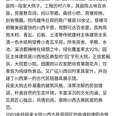
庭院—段家大院子。工程历时六年，其庭院占地百余
亩，房屋数百间，间以亭廊、曲径小桥、荷塘岸柳，
别有情趣。院内雄伟壮观的致广楼高10余丈，登楼可
俯瞰美丽富饶的川西平原，视野可达百余里。其构筑
用木材、青瓦、石板、土漆等传统建材主体建筑全系
清一色木结构穿榫小青瓦平房，所有房舍、亭榭、水
池、溪流都掩映在绿荫之中，绿化覆盖率太92%。园
区主体建筑是川西地区典型的“回”字形大院，正房套厢
房，大院套小院。园圃则以农家肥培育果蔬花卉；饮
食皆为纯绿色食品。又广征川西旧时家具家什，并创
建了川西第一的古代民居器具展示馆。
段家大院古朴凝重的建筑风格，淳厚浓郁的民俗情
调，朴真自然的生态环境，丰富深沉的文化内涵，足
见其匠心独远，风情别具，堪称川西古典民居的典
范。
2003年经段家大院川西古民居园区的申请和德阳市旅