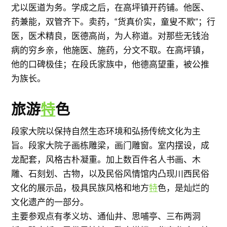
尤以医道为务。学成之后，在高坪镇开药铺。他医、
药兼能，双管齐下。卖药，“货真价实，童叟不欺”；行
医，医术精良，医德高尚，为人称道。对那些无钱治
病的穷乡亲，他施医、施药，分文不取。在高坪镇，
他的口碑极佳；在段氏家族中，他德高望重，被公推
为族长。
旅游
特
色
段家大院以保持自然生态环境和弘扬传统文化为主
旨。段家大院子画栋雕梁，画门雕窗。室内摆设，成
龙配套，风格古朴凝重。加上数百件名人书画、木
雕、石刻划、古物，以及民俗风情馆内凸现川西民俗
文化的展示品，极具民族风格和地方
特
色，是灿烂的
文化遗产的一部分。
主要参观点有孝义坊、通仙井、思哺亭、三布两洞