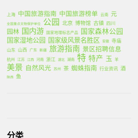
中国旅游指南
中国旅游榜单
元
上海
云南
公园
北京
古镇
博物馆
四川
全国重点文物保护单位
国内游
国家森林公园
园林
国家地理标志产品
国家湿地公园
国家级风景名胜区
寺庙
安徽
旅游指南
景区招聘信息
山西
山东
广东
新疆
特
特产
玉
浙江
杭州
羊
江苏
河南
湖南
江西
湖北
美景
蜘蛛指南
自然风光
茶
酒
行业资讯
苏州
鱼
陕西
分类