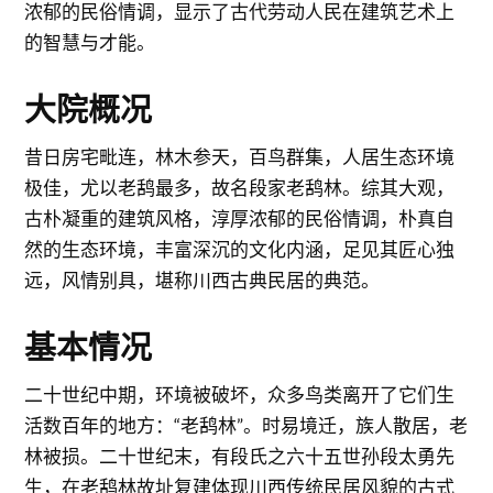
浓郁的民俗情调，显示了古代劳动人民在建筑艺术上
的智慧与才能。
大院概况
昔日房宅毗连，林木参天，百鸟群集，人居生态环境
极佳，尤以老鸹最多，故名段家老鸹林。综其大观，
古朴凝重的建筑风格，淳厚浓郁的民俗情调，朴真自
然的生态环境，丰富深沉的文化内涵，足见其匠心独
远，风情别具，堪称川西古典民居的典范。
基本情况
二十世纪中期，环境被破坏，众多鸟类离开了它们生
活数百年的地方：“老鸹林”。时易境迁，族人散居，老
林被损。二十世纪末，有段氏之六十五世孙段太勇先
生，在老鸹林故址复建体现川西传统民居风貌的古式