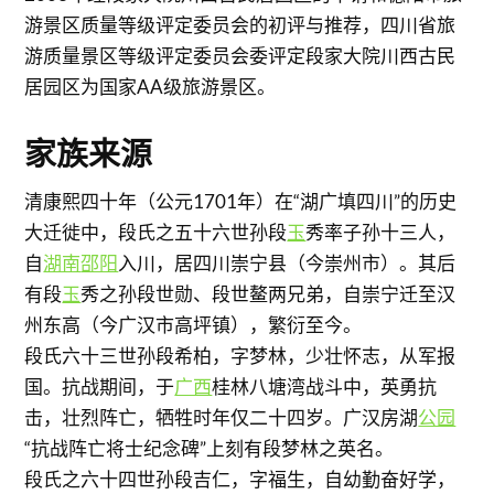
游景区质量等级评定委员会的初评与推荐，四川省旅
游质量景区等级评定委员会委评定段家大院川西古民
居园区为国家AA级旅游景区。
家族来源
清康熙四十年（公元1701年）在“湖广填四川”的历史
大迁徙中，段氏之五十六世孙段
玉
秀率子孙十三人，
自
湖南
邵阳
入川，居四川崇宁县（今崇州市）。其后
有段
玉
秀之孙段世勋、段世鳌两兄弟，自崇宁迁至汉
州东高（今广汉市高坪镇），繁衍至今。
段氏六十三世孙段希柏，字梦林，少壮怀志，从军报
国。抗战期间，于
广西
桂林八塘湾战斗中，英勇抗
击，壮烈阵亡，牺牲时年仅二十四岁。广汉房湖
公园
“抗战阵亡将士纪念碑”上刻有段梦林之英名。
段氏之六十四世孙段吉仁，字福生，自幼勤奋好学，