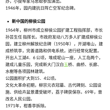
办，小提琴家马思聪参加演出。
1946年，园内建抗日阵亡空军纪念碑。
新中国的柳侯公园
1964年，柳州市成立柳侯公园扩建工程指挥部，市长
孙芸生任 指挥长。市政府发动八万多人扩建成柳侯公
园，建立柳州解放纪念碑（1950年），开湖堆山，建
成桥筑亭，完善道路和供电系统，进行经常化配置。
开出人工湖4．6 公顷，堆成坭山一座，人工岛两个，
建成儿童乐园，完成新大门汉白
玉
桥、曲桥、长廊、
水榭等各项园林建筑。
公园面积扩大到15．4公顷。
文化大革命初期，柳宗元衣冠墓、古代碑刻、公园设
施、供给卉盆景遭受破坏，荔子碑获保存。69年，曾
改名人民公园。
1971年，柑香亭拆除。