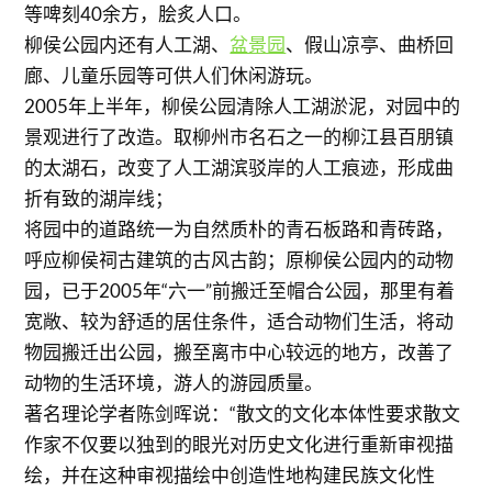
等啤刻40余方，脍炙人口。
柳侯公园内还有人工湖、
盆景园
、假山凉亭、曲桥回
廊、儿童乐园等可供人们休闲游玩。
2005年上半年，柳侯公园清除人工湖淤泥，对园中的
景观进行了改造。取柳州市名石之一的柳江县百朋镇
的太湖石，改变了人工湖滨驳岸的人工痕迹，形成曲
折有致的湖岸线；
将园中的道路统一为自然质朴的青石板路和青砖路，
呼应柳侯祠古建筑的古风古韵；原柳侯公园内的动物
园，已于2005年“六一”前搬迁至帽合公园，那里有着
宽敞、较为舒适的居住条件，适合动物们生活，将动
物园搬迁出公园，搬至离市中心较远的地方，改善了
动物的生活环境，游人的游园质量。
著名理论学者陈剑晖说：“散文的文化本体性要求散文
作家不仅要以独到的眼光对历史文化进行重新审视描
绘，并在这种审视描绘中创造性地构建民族文化性