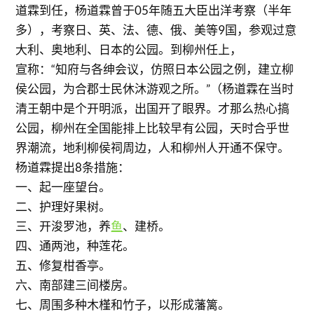
道霖到任，杨道霖曾于05年随五大臣出洋考察（半年
多），考察日、英、法、德、俄、美等9国，参观过意
大利、奥地利、日本的公园。到柳州任上，
宣称：“知府与各绅会议，仿照日本公园之例，建立柳
侯公园，为合郡士民休沐游观之所。”（杨道霖在当时
清王朝中是个开明派，出国开了眼界。才那么热心搞
公园，柳州在全国能排上比较早有公园，天时合乎世
界潮流，地利柳侯祠周边，人和柳州人开通不保守。
杨道霖提出8条措施：
一、起一座望台。
二、护理好果树。
三、开浚罗池，养
鱼
、建桥。
四、通两池，种莲花。
五、修复柑香亭。
六、南部建三间楼房。
七、周围多种木槿和竹子，以形成藩篱。