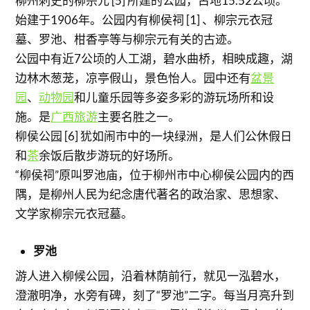
柳州刺史的柳宗元 [5] 所建的公园，占地15.52公顷。
始建于1906年。公园内有柳侯祠 [1] 、柳宗元衣冠
墓、罗池、柑香亭等与柳宗元有关的古迹。
公园中有近7公顷的人工湖，碧水曲桥，相映成趣，湖
边林木葱茏，凉亭假山，景色怡人。园中还有
盆景
园
、
动物园
和儿童乐园等多姿多彩的游玩场所和设
施。是
广西旅游
主要名胜之一。
柳侯公园 [6] 犹如闹市中的一块绿洲，是人们公休假日
和
茶
余饭后散步游玩的好场所。
“柳侯祠”原叫罗池庙，位于柳州市中心柳侯公园内的西
隅，是柳州人民为纪念唐代著名的政治家、思想家、
文学家柳宗元衣冠墓。
罗池
游人进入柳候公园，沿着林荫前行，就见一泓碧水，
澄澈明净，水旁有碑，刻了“罗池”二字。每当月亮升到