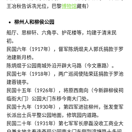
王冶秋告诉冼光位，巴黎
博物馆
藏有）
柳州人和柳侯公园
船厅、思柳轩、六角亭、护花楼等，均建于清末民
初。
民国六年（1917年），督军陈炳焜夫人郭氏捐款于罗
池建新月桥。
陈炳焜于公园南城外沿开辟大马路（今文惠路）。
民国七年（1918年），两广巡阅使陆荣廷捐款于罗池
建蓉镜亭。
民国十五年（1926年），将原西南向（今新辟柳侯祠
临街大门）公园大门东移今南大门处。
民国十九年（1930年），第四军进驻柳州，张发奎军
长派出士兵平整公园地面，修筑园内道路。
民国二十年（1931年）第七军军长廖磊没收工商业大
户兼大地主秦选斋现公园南大门东侧到湾塘路十多间