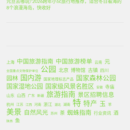
元旦去哪玩? 2026跨年小众旅行地推荐，适合冬日看海的
8个浪漫海岛，快收好
中国旅游指南
中国旅游榜单
元
上海
云南
公园
北京
古镇
博物馆
四川
全国重点文物保护单位
国内游
国家森林公园
园林
国家地理标志产品
国家湿地公园
国家级风景名胜区
寺庙
安徽
旅游指南
景区招聘信息
山西
山东
广东
新疆
特
特产
玉
浙江
杭州
羊
江苏
河南
湖南
江西
湖北
美景
蜘蛛指南
自然风光
茶
酒
行业资讯
苏州
鱼
陕西