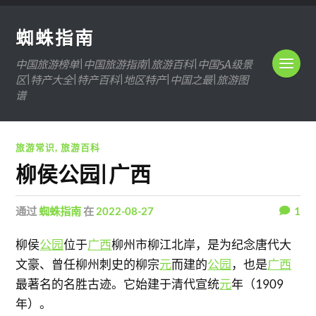
蜘蛛指南
中国旅游榜单|中国旅游指南|旅游百科|中国5A级景
区|特产大全|特产百科|地区特产|中国之最|旅游图
谱
旅游常识
,
旅游百科
柳侯公园|广西
通过
蜘蛛指南
在
2022-08-27
1
柳侯
公园
位于
广西
柳州市柳江北岸，是为纪念唐代大
文豪、曾任柳州刺史的柳宗
元
而建的
公园
，也是
广西
最著名的名胜古迹。它始建于清代宣统
元
年（1909
年）。