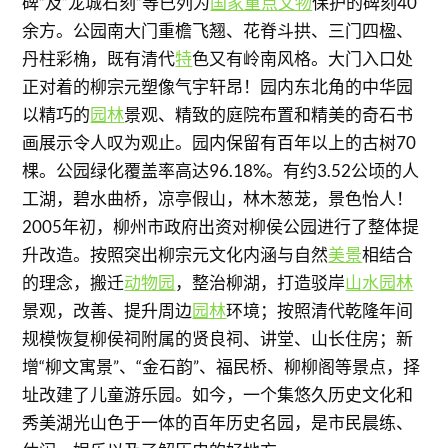
碑”及“龙城石刻”等已列为
国家重点文物
保护的碑刻40
余方。公园南大门重檐飞翘、花脊斗拱、三门四楹、
丹柱彩桷，既有清代
特
色又有岭南风格。大门入口处
正对着的柳宗元塑像气宇轩昂！园内东北角的中华园
以精巧的
园林
景观、精致的庭院布置和精美的奇石书
画展示令人叹为观止。园内保留有百年以上的古树70
棵。公园绿化覆盖率高达96.18%。有约3.52公顷的人
工湖，碧水曲桥，凉亭假山，林木葱茏，景色怡人！
2005年初，柳州市政府出资对柳侯公园进行了整体提
升改造。按照突出柳宗元文化内涵与自然
美景
相结合
的理念，搬迁
动物园
，整治柳湖，打造驳岸
山水园林
景观，改善、提升周边
园林
环境；按照清代乾隆年间
规模恢复柳侯祠附属的贤良祠、讲堂、山长住房；新
增“柳文寓景”、“金石韵”、福民桥、柳柳阁等景点，择
址改建了儿童游乐园。如今，一个集悠久历史文化和
秀美湖光山色于一体的百年历史名园，是市民晨练、