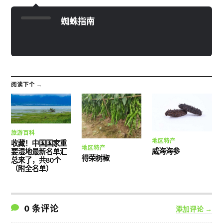
蜘蛛指南
阅读下个 →
旅游百科
地区特产
收藏！中国国家重
地区特产
威海海参
要湿地最新名单汇
得荣树椒
总来了，共80个
（附全名单）
0 条评论
添加评论 →