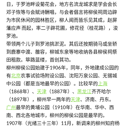
日，于罗池畔设菊花会，地方名流龙城求是学会会长
邓子恢等与会赋诗酬唱，与会者倡言将柳侯祠周边辟
为市民休闲的园林胜区，柳人闻而皆乐见其成，赵屏
藩应声 而起，率二子辟花圃，修花径（桂花路），浚
罗池。
带领两个儿子到罗池挑淤泥。其后还按期骑马或坐轿
到鹿寨中渡、雒容，柳城东泉等地收纳各县柳侯祠祭
田租款。筚路蓝缕，首创其功。
柳州柳侯公园始建于1906年，同年，外地建成公园的
有
北京
农事试验场附设公园、沈阳万泉公园、无锡城
中公园（都是当地最早的公园）。比较早的
上海
（1868年）、
天津
（1887年）、
黑龙江
齐齐哈尔
（1897年），柳州早一两年的
天津
、济南、丹东。
广州
最早的黄埔公园（1910年）在华南、华中、西
南、西北各地城市，柳州的柳侯公园是最早的。
1907年（光绪三十三年）11月，新调来的柳州知府杨