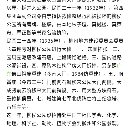
房屋，拆并入公园。民国二十一年（1932年），第四
集团军副总司令白崇禧拨款修整经战乱被损坏的柳侯
公园所有扁牌、楹联，由本地朱子垣、莫樾楼、莫萍
舟、严正衡等书家名流执笔。
民国二十四年（1935年），柳州地方建设委员会委员
长覃连芳对柳侯公园进行大修。一、 东面拓张。二、
园周围泥墙改建石墙，上段砖砌通格。三、园内道路
水泥铺设。四、原砖木结构平房大门拆掉，另参照
广
东
佛山祖庙重建（今南大门，1984仿重建）。五、府
黉庙（今市二中）门前两石狮移来公园大门两侧；大
成殿前云阶移来大门前铺设。六、用大型方块料石，
重修柳侯墓。七、增建第七军北伐阵亡将士纪念塔、
音乐亭等。
这一年，柳侯公园设招待处中国工程师学会、化学、
地理、科学社、动物、植物学会到柳州和公园参观。