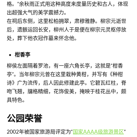
格。”余秋雨正式用这种高度来度量历史和古人，体现
出超强大气的美学震撼力。
在祠后东侧，这里松柏拥翠，肃穆雅静。柳宗元逝世
后，遗骸运回长安，柳州人于是便在柳宗元灵枢停放
处，葬下他衣冠作墓来怀念他。
柑香亭
柳侯左面隔着罗池，有一座六角长亭，这就是“柑香
亭”。当年柳宗元曾在这里栽种黄柑，并写有《种柑
诗》广为流传，后人因此修建此亭。它碧瓦红柱，脊
吻飞翘，牖格精细，花饰俊美，掩映于桂花丛中，颇
具特色。
公园荣誉
2002年被国家旅游局评定为“
国家AAAA级旅游景区
”