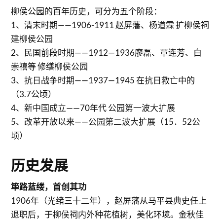
柳侯公园的百年历史，可分为五个阶段：
1、清末时期——1906-1911 赵屏藩、杨道霖 扩柳侯祠
建柳侯公园
2、民国前段时期——1912—1936廖磊、覃连芳、白
崇禧等 修缮柳侯公园
3、抗日战争时期——1937—1945 在抗日救亡中的
（3.7公顷）
4、新中国成立——70年代 公园第一波大扩展
5、改革开放以来——公园第二波大扩展（15．52公
顷）
历史发展
筚路蓝缕，首创其功
1906年（光绪三十二年），赵屏藩从马平县典史任上
退职后，于柳侯祠内外种花植树，美化环境。金秋佳