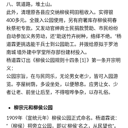
八、筑道路，堆土山。
此外，清理原各县应交纳柳侯祠田租收入。实得银
400多元。全拨入公园使用，另有府署库存柳侯祠春
秋祭祀专款。又发动官绅商士民捐款赞助、市民纷纷
自动参加义务劳动，还“助送竹卉树种，络绎不绝。”杨
道霖更挑选能干兵士到公园助工。并拨给原拟于罗池
南城 墙外建中学堂所存部份建材投入。
杨道霖订出《柳侯公园规则十四条 [1] 》第一条开宗明
义：
公园宗旨，在与民同乐，无论男女老少，皆可入园游
览。亭屋树荫，多设坐处，以便憩息。应男让女、少
者让老、前坐让后至，不得喧哗争杂，以存礼俗。
柳宗元和柳侯公园
1909年（宣统元年）柳侯公园正式命名。杨道霖说：
“（柳侯）祠旁立公园，即以‘柳侯’名之，从民望也”。