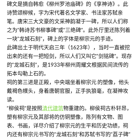
碑文是摘自韩愈《柳州罗池庙碑》的《享神诗》。此
诗赞颂柳候，字为宋代著名文学家、书法家苏轼亲
笔。唐宋三大文豪的文采神韵凝于一碑，所以人们称
之为“韩诗苏书柳事碑”或“三绝碑”。此外厅里还陈列着
一块“龙城石刻”，碑上的字体是柳宗元的手迹。
此碑出土于明代天启三年（1623年），当时一直被挖
出来的还有一把短剑，所以人们又叫它“剑铭碑”。现存
的“龙城石刻”，是1933年柳州周耀文根据民间流传的
拓本勾勒上石的。
祠的第三进是正殿，中央端坐着柳宗元 的塑像，他头
戴褐色幞头，身着唐朝官服，正手执狼毫，在凝神攻
读。
“柳侯祠”是按照
清代建筑
物重建的。柳侯祠古朴轩昂，
塑有柳宗元及其部将的仿铜塑像，陈列有文物、图
表、书画，详尽介绍了柳宗元的生平和历史功绩，祠
内还有柳宗元书写的“龙城石刻”和苏轼书写的“荔子碑”