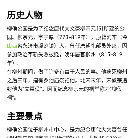
历史人物
柳侯公园是为了纪念唐代大文豪柳宗元 [5] 所建的公
园。柳宗元，字子厚（773–819年），原籍河东（今
山西
省永济市虞乡镇）人，曾任唐朝礼部员外郎，因
参加政治革新失败被贬，晚年居官柳州（815–819
年）。
在柳州期间，做了许多有益于人民的事。他病死柳州
之后三年，建有罗池庙祭祀他。北宋末年，宋徽宗追
封他为“文惠侯”。因而纪念柳宗元的祠堂称为“柳侯
祠”。
主要景点
柳侯公园位于柳州市中心，是为纪念唐代大文豪曾任