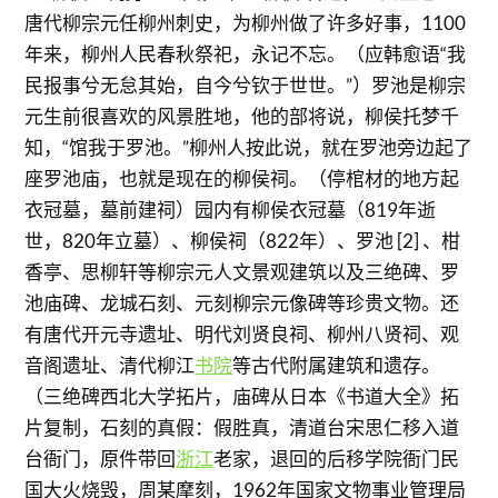
唐代柳宗元任柳州刺史，为柳州做了许多好事，1100
年来，柳州人民春秋祭祀，永记不忘。（应韩愈语“我
民报事兮无怠其始，自今兮钦于世世。”）罗池是柳宗
元生前很喜欢的风景胜地，他的部将说，柳侯托梦千
知，“馆我于罗池。”柳州人按此说，就在罗池旁边起了
座罗池庙，也就是现在的柳侯祠。（停棺材的地方起
衣冠墓，墓前建祠）园内有柳侯衣冠墓（819年逝
世，820年立墓）、柳侯祠（822年）、罗池 [2] 、柑
香亭、思柳轩等柳宗元人文景观建筑以及三绝碑、罗
池庙碑、龙城石刻、元刻柳宗元像碑等珍贵文物。还
有唐代开元寺遗址、明代刘贤良祠、柳州八贤祠、观
音阁遗址、清代柳江
书院
等古代附属建筑和遗存。
（三绝碑西北大学拓片，庙碑从日本《书道大全》拓
片复制，石刻的真假：假胜真，清道台宋思仁移入道
台衙门，原件带回
浙江
老家，退回的后移学院衙门民
国大火烧毁，周某摩刻，1962年国家文物事业管理局