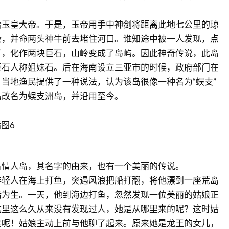
给玉皇大帝。于是，玉帝用手中神剑将距离此地七公里的琼
段，并命两头神牛前去堵住河口。谁知途中被一人发现，点
了，化作两块巨石，山岭变成了岛屿。因此神奇传说，此岛
巨石人称姐妹石。后在海南设立三亚市的时候，政府部门在
当地渔民提供了一种说法，认为该岛很像一种名为“蜈支”
岛改名为蜈支洲岛，并沿用至今。
名情人岛，其名字的由来，也有一个美丽的传说。
年轻人在海上打鱼，突遇风浪把船打翻，将他漂到一座荒岛
猎为生。一天，他到海边打鱼，忽然发现一位美丽的姑娘正
这里这么久从来没有发现过人，她是从哪里来的呢？这时姑
笑呢！姑娘主动上前与他聊了起来。原来她是龙王的女儿，