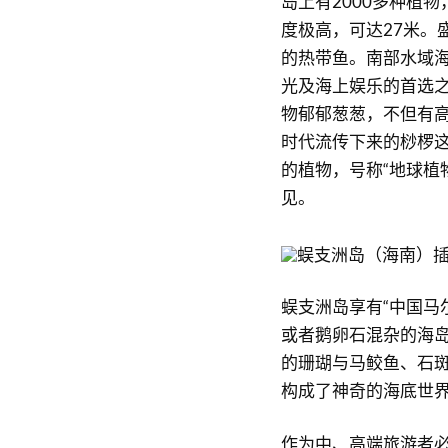
岛上有2000多种植
度极高，可达27米。
的热带鱼。南部水域
光及海上娱乐的首选之
物郁郁葱葱，不但有
时代流传下来的桫椤
的植物，号称“地球植
见。
蜈支洲岛享有“中国马
或者鹅卵石混杂的海岛
的珊瑚与马鲛鱼、石
构成了神奇的海底世
作为中、高端旅游者