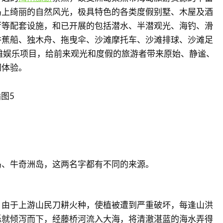
岛上绮丽的自然风光，极具特色的各类度假别墅、木屋及酒
厅等配套设施，和已开展的包括潜水、半潜观光、海钓、滑
香蕉船、独木舟、拖曳伞、沙滩摩托车、沙滩排球、沙滩足
滩娱乐项目，给前来观光和度假的旅游者带来原始、静谧、
闲体验。
岛、牛奇洲岛，这两名字都有不同的来源。
，由于上游山民刀耕火种，使植被遭到严重破坏，每逢山洪
砾就倾泻而下，经藤桥河流入大海，将清澈湛蓝的海水弄得