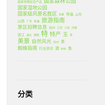
国家森林公园
国家地理标志产品
国家湿地公园
国家级风景名胜区
寺庙
山东
安徽
旅游指南
山西
广东
新疆
景区招聘信息
杭州
江苏
河南
江西
特
特产
玉
浙江
羊
湖南
湖北
美景
自然风光
茶
苏州
蜘蛛指南
酒
鱼
行业资讯
陕西
分类