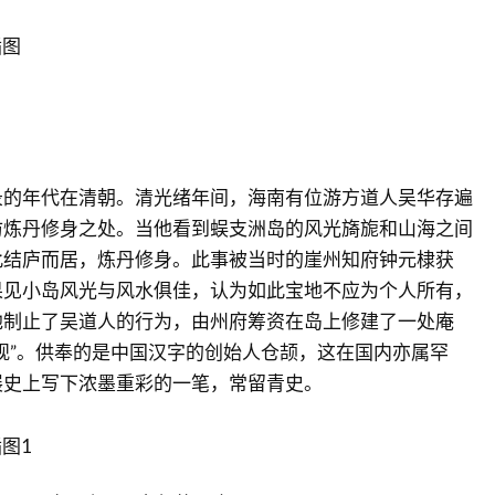
录的年代在清朝。清光绪年间，海南有位游方道人吴华存遍
访炼丹修身之处。当他看到蜈支洲岛的风光旖旎和山海之间
此结庐而居，炼丹修身。此事被当时的崖州知府钟元棣获
果见小岛风光与风水俱佳，认为如此宝地不应为个人所有，
他制止了吴道人的行为，由州府筹资在岛上修建了一处庵
观”。供奉的是中国汉字的创始人仓颉，这在国内亦属罕
展史上写下浓墨重彩的一笔，常留青史。