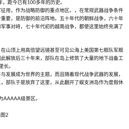
年，距今已有100多年的历史。
军征用，作为战略防御的重点地区。，在常规武器战争条件
分重要，是防御的前沿阵地。五十年代的朝鲜战争，六十年
的军事对峙，七十年代初的越南战争，都使这里始终充满了
，在山顶上用高倍望远镜甚至可见公海上美国第七舰队军舰
因此解放后三十年来，部队在岛上修筑了大量的地下战备工
里长。
平与发展成为世界的主题，而且随着现代战争武器的发展，
义，部队于是放弃了这里，从此翻开了蜈支洲岛作为度假休
。
评为AAAAA级景区。