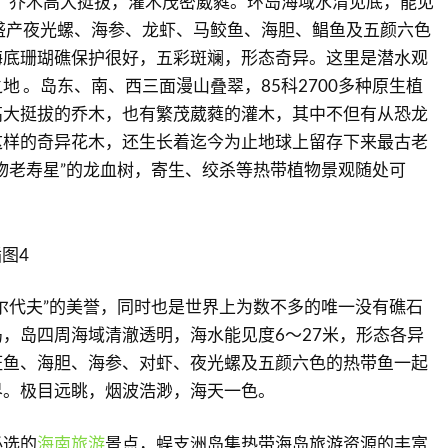
物，乔木高大挺拔，灌木茂密葳蕤。环岛海域水清见底，能见
盛产夜光螺、海参、龙虾、马鲛鱼、海胆、鲳鱼及五颜六色
海底珊瑚礁保护很好，五彩斑斓，形态奇异。这里是潜水观
地 。岛东、南、西三面漫山叠翠，85科2700多种原生植
高大挺拔的乔木，也有繁茂葳蕤的灌木，其中不但有从恐龙
这样的奇异花木，还生长着迄今为止地球上留存下来最古老
物老寿星”的龙血树，寄生、绞杀等热带植物景观随处可
尔代夫”的美誉，同时也是世界上为数不多的唯一没有礁石
，岛四周海域清澈透明，海水能见度6～27米，形态各异
斑鱼、海胆、海参、对虾、夜光螺及五颜六色的热带鱼一起
界。极目远眺，烟波浩渺，海天一色。
必选的
海南旅游
景点，蜈支洲岛集热带海岛旅游资源的丰富