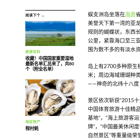
蜈支洲岛坐落在
海南
阅读下个 →
美誉天下第一湾的亚龙
规则的蝴蝶状，东西长1
公里，紧靠海口至三
围为数不多的有淡水
旅游百科
收藏！中国国家重要湿地
最新名单汇总来了，共80
岛上有2700多种原
个（附全名单）
米；周边海域珊瑚种
——神奇的北纬十八
景区依次斩获“2015十
中国体育旅游十佳精品
基地”，“海上旅游客
地区特产
牌”，“中国最美休闲度
程村蚝
自然景区”等重量级荣