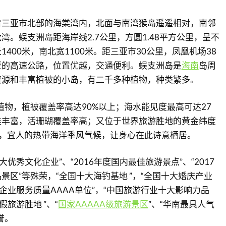
省三亚市北部的海棠湾内，北面与南湾猴岛遥遥相对，南邻
湾。蜈支洲岛距海岸线2.7公里，方圆1.48平方公里，呈不
400米，南北宽1100米。距三亚市30公里，凤凰机场38
亚的高速公路，位置优越，交通便利。蜈支洲岛是
海南
岛周
资源和丰富植被的小岛，有二千多种植物，种类繁多。
生植物，植被覆盖率高达90%以上；海水能见度最高可达27
类丰富，活珊瑚覆盖率高；又位于世界旅游胜地的黄金纬度
度，宜人的热带海洋季风气候，让身心在此诗意栖居。
大优秀文化企业”、“2016年度国内最佳旅游景点”、“2017
景区”等殊荣，“全国十大海钓基地 ”，“全国十大婚庆产业
运企业服务质量AAAA单位”，“中国旅游行业十大影响力品
假旅游胜地 ”、“
国家AAAAA级旅游景区
”、“华南最具人气
誉。