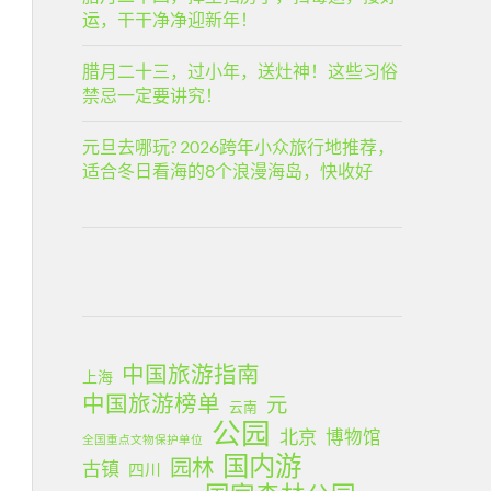
运，干干净净迎新年！
腊月二十三，过小年，送灶神！这些习俗
禁忌一定要讲究！
元旦去哪玩? 2026跨年小众旅行地推荐，
适合冬日看海的8个浪漫海岛，快收好
中国旅游指南
上海
中国旅游榜单
元
云南
公园
北京
博物馆
全国重点文物保护单位
国内游
园林
古镇
四川