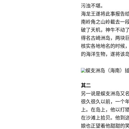
污浊不堪。
海龙王遂将此事报告
南岭角之山岭截去一
破了天机，神牛不动
得名古崎洲岛，两块
核实各地地名的时候，
的海洋生物，遂将该
其二
另一说是蜈支洲岛又
很久很久以前，一个
上。在岛上，他以打
在沙滩上拾贝。他到
娘也正望着他甜甜的