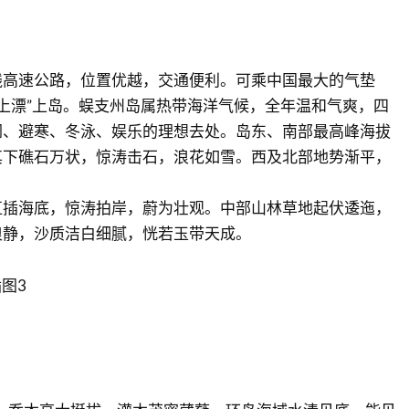
线高速公路，位置优越，交通便利。可乘中国最大的气垫
水上漂”上岛。蜈支州岛属热带海洋气候，全年温和气爽，四
闲、避寒、冬泳、娱乐的理想去处。岛东、南部最高峰海拔
，其下礁石万状，惊涛击石，浪花如雪。西及北部地势渐平，
。
直插海底，惊涛拍岸，蔚为壮观。中部山林草地起伏逶迤，
浪静，沙质洁白细腻，恍若玉带天成。