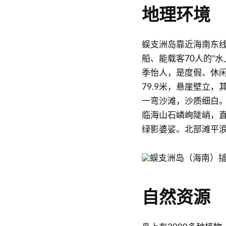
地理环境
蜈支洲岛靠近海南东
船、能载客70人的”
季怡人，是度假、休
79.9米，悬崖壁立
一弯沙滩，沙质细白
临海山石嶙峋陡峭，
绿影婆娑。北部滩平
自然资源