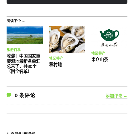
阅读下个 →
旅游百科
地区特产
收藏！中国国家重
地区特产
米仓山茶
要湿地最新名单汇
程村蚝
总来了，共80个
（附全名单）
0 条评论
添加评论 →
1 自动引用通知