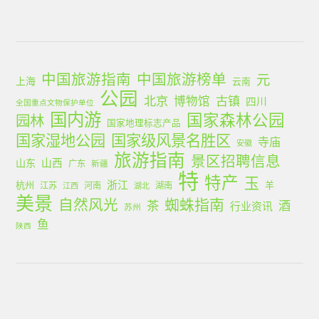
中国旅游指南
中国旅游榜单
元
上海
云南
公园
北京
古镇
博物馆
四川
全国重点文物保护单位
国内游
国家森林公园
园林
国家地理标志产品
国家湿地公园
国家级风景名胜区
寺庙
安徽
旅游指南
景区招聘信息
山西
山东
广东
新疆
特
特产
玉
浙江
杭州
羊
江苏
河南
湖南
江西
湖北
美景
蜘蛛指南
自然风光
茶
酒
行业资讯
苏州
鱼
陕西