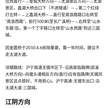
往西直行—→金城大桥方向—→太湖景区方向—→太湖
景区、蠡湖大桥出口下（不进隧道）—→第二个红绿
灯左转—→上蠡湖大桥—→直行至高浪路路口右转至
“高浪西路”，前行500米(至长广溪桥)—→右转至“山水
东路”后，第一个丁字路口左转至“山水西路”到达三国
城。
因金匮桥于2010.4.6拆除重建，需一年时间，建议不
走太湖大道。
详细路线：沪宁高速无锡市区下–沿高架指路牌(梁溪
大桥方向)–向鼋头诸相反方向(直行)应有指路牌(无锡风
景区这点很好，不用担心)。沪宁高速-无锡东出口-沿
太湖大道-三国城。
江阴方向