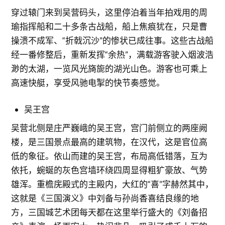
穿过辕门来到吴营码头，这里停泊着当年拍戏用的周
瑜指挥船和二十多条古战船，船上焦痕犹在，只是曹
操溃不成军、“折戟沉沙”的惨状已成往事。这些古战船
经一番修整后，重新发挥“余热”，满载游客驶入烟波浩
渺的太湖，一览风光旖旎的湖光山色。游客也可乘上
高速快艇，享受风驰电掣的快节奏感觉。
吴王宫
吴营北侧是庄严巍峨的吴王宫，宫门前侧立的两座阙
楼，是三国景点最高的建筑物，在汉代，这是官位高
低的象征。依山而建的吴王宫，布局高低错落，互为
依托，蜿蜒的灰色宫墙环绕四周显得粗犷豪放、气势
雄浑。重檐庑殿式的主殿内，大红的“喜”字赫然其中，
这就是《三国演义》中刘备与孙尚香喜结良缘的地
方，三国城艺术团每天都在这里举行盛大的《刘备招