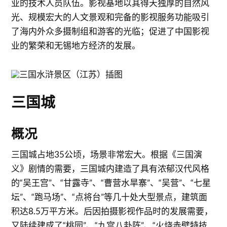
业的技术人员队伍。影视基地以其得天独厚的自然风
光、规模宏大的人文景观和完备的影视服务功能吸引
了海内外众多摄制组和游客的光临；促进了中国影视
业的繁荣和无锡地方经济的发展。
三国城
概况
三国城占地35公顷，场景非常宏大。根据《三国演
义》剧情的需要，三国城内建造了具有浓郁汉代风格
的“吴王宫”、“甘露寺”、“曹营水旱寨”、“吴营”、“七星
坛”、“跑马场”、“点将台”等几十处大型景点，建筑面
积达8.5万平方米。后因拍摄影视作品时的发展需要，
又陆续建成了“桃园”、“九宫八卦阵”、“火烧赤壁特技