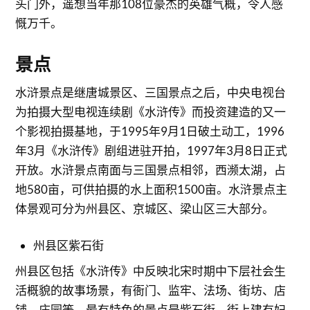
头门外，遥想当年那108位豪杰的英雄气概，令人感
慨万千。
景点
水浒景点是继唐城景区、三国景点之后，中央电视台
为拍摄大型电视连续剧《水浒传》而投资建造的又一
个影视拍摄基地，于1995年9月1日破土动工，1996
年3月《水浒传》剧组进驻开拍，1997年3月8日正式
开放。水浒景点南面与三国景点相邻，西濒太湖，占
地580亩，可供拍摄的水上面积1500亩。水浒景点主
体景观可分为州县区、京城区、梁山区三大部分。
州县区紫石街
州县区包括《水浒传》中反映北宋时期中下层社会生
活概貌的故事场景，有衙门、监牢、法场、街坊、店
铺、庄园等。最有特色的景点是紫石街。街上建有妇