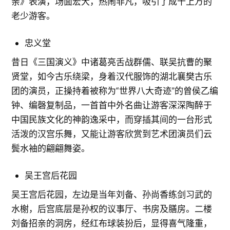
亲》表演，场面宏大，热闹非凡，吸引了成千上万的
老少游客。
忠义堂
昔日《三国演义》中诸葛亮舌战群儒、联吴抗曹的聚
贤堂，如今古乐绕梁，身着汉代服饰的湖北襄樊古乐
团的演员，正操持着被称为“世界八大奇迹”的曾侯乙编
钟、编磬复制品，一首首中外名曲让游客深深陶醉于
中国民族文化的神韵逸采中，而穿插其间的一台形式
活泼的汉宫乐舞，又能让游客欣赏到艺术团演员们云
鬓水袖的翩翩舞姿。
吴王宫后花园
吴王宫后花园，左边是当年刘备、孙尚香练剑习武的
水榭，后宫底层是孙权的议事厅、书房及膳房。二楼
刘备招亲的洞房，经红布球装扮后，显得喜气隆重，