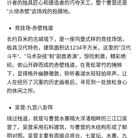
计者的独具匠心和建造者的巧夺天工。整个曹营还是
“火烧赤壁”这场戏的拍摄地。
竞技场·赤壁栈道
长约百米的古城墙下，是一座坞堡式样的竞技场馆，
极具汉代特色，建筑面积达1234平方米，这里的“汉代
斗牛”、“马术杂技”和“驯兽表演”，惊险刺激，精彩绝
纶。依山开辟而成的赤壁栈道，在青松翠竹的掩映
下，显得格外幽静雅致，聆听着湖水轻轻拍岸声，让
人在经历了沉重的历史画卷后，寻觅到一处放松身心
的休闲之所。
吴营·九宫八卦阵
绕过栈道，就是与曹营水寨隔大浮渚相畔的三江口吴
营了。吴营采用石料建筑，与曹营的木结构形成了鲜
明对照。吴营主要有周瑜点将台、七星坛、水寨、九