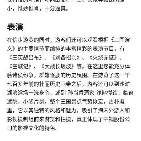
小，惟妙惟肖，十分逼真。
表演
在信步游览的同时，游客们还可以观看根据《三国演
义》的主要情节而编排的丰富精彩的表演节目，有
《三英战吕布》、《刘备招亲》、《火烧赤壁》、
《空城记》、《大战长坂坡》等。在这里您能充分体
验诸侯纷争，群雄逐鹿的历史氛围。在游览了这一千
七百多年前的壮丽历史画卷之后，游客还可以到沙滩
湖滨浴场一洗身心，或到“孙尚香酒家”浅斟慢饮，临窗
远眺，小憩片刻。整个三国景点气势恢宏，古朴凝
重，它以其独特的风格和魅力，吸引了海内外游人和
影视摄制组前来游览和拍摄，真正体现了中视股份公
司的影视文化的特色。