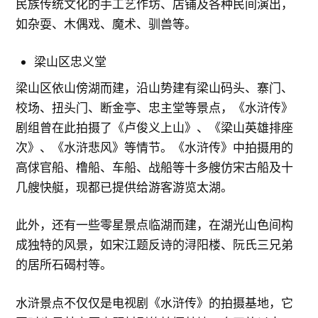
民族传统文化的手工艺作坊、店铺及各种民间演出，
如杂耍、木偶戏、魔术、驯兽等。
梁山区忠义堂
梁山区依山傍湖而建，沿山势建有梁山码头、寨门、
校场、扭头门、断金亭、忠主堂等景点，《水浒传》
剧组曾在此拍摄了《卢俊义上山》、《梁山英雄排座
次》、《水浒悲风》等情节。《水浒传》中拍摄用的
高俅官船、橹船、车船、战船等十多艘仿宋古船及十
几艘快艇，现都已提供给游客游览太湖。
此外，还有一些零星景点临湖而建，在湖光山色间构
成独特的风景，如宋江题反诗的浔阳楼、阮氏三兄弟
的居所石碣村等。
水浒景点不仅仅是电视剧《水浒传》的拍摄基地，它