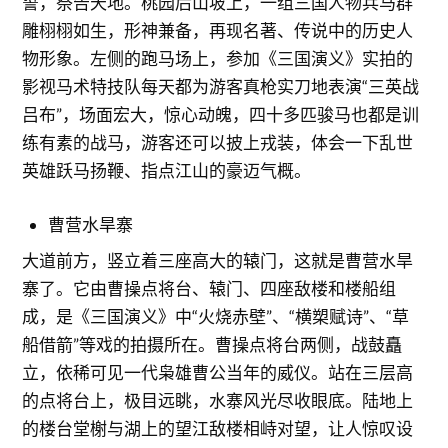
誓，祭告天地。桃园后山坡上，一组三国人物兵马群
雕栩栩如生，形神兼备，再现名著、传说中的历史人
物形象。左侧的跑马场上，参加《三国演义》实拍的
影视马术特技队每天都为游客真枪实刀地表演“三英战
吕布”，场面宏大，惊心动魄，四十多匹骏马也都是训
练有素的战马，游客还可以披上戎装，体会一下乱世
英雄跃马扬鞭、指点江山的豪迈气概。
曹营水旱寨
大道前方，竖立着三座高大的辕门，这就是曹营水旱
寨了。它由曹操点将台、辕门、四座敌楼和楼船组
成，是《三国演义》中“火烧赤壁”、“横槊赋诗”、“草
船借箭”等戏的拍摄所在。曹操点将台两侧，战鼓矗
立，依稀可见一代枭雄曹公当年的威仪。站在三层高
的点将台上，极目远眺，水寨风光尽收眼底。陆地上
的楼台堂榭与湖上的望江敌楼相峙对望，让人惊叹设