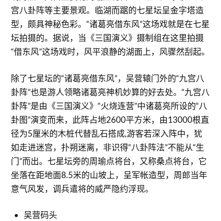
宫八卦阵等主要景观。临湖而踞的七星坛呈金字塔造
型，颇具神秘色彩。“诸葛亮借东风”这场戏就是在七星
坛拍摄的。据说，当《三国演义》摄制组在这里拍摄
“借东风”这场戏时，风平浪静的湖面上，风骤然刮起。
除了七星坛的“诸葛亮借东风”，吴营辕门外的“九宫八
卦阵”也是游人领略诸葛亮神机妙算的好去处。“九宫八
卦阵”是由《三国演义》“火烧连营”中诸葛亮所设的“八
卦图”演变而来，此阵占地2600平方米，由13000根直
径为5厘米的木桩代替乱石搭成,游客若深入阵中，犹
如走进迷宫，扑朔迷离，非识得“八卦阵法”不能从“生
门”而出。七星坛旁的周瑜点将台，又称桑点将台，它
坐落在距地面8.5米的山坡上，呈军帐造型，周郎当年
意气风发，调兵遣将的威严隐约浮现。
吴营码头