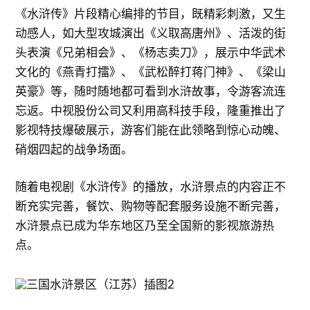
《水浒传》片段精心编排的节目，既精彩刺激，又生
动感人，如大型攻城演出《义取高唐州》、活泼的街
头表演《兄弟相会》、《杨志卖刀》，展示中华武术
文化的《燕青打擂》、《武松醉打蒋门神》、《梁山
英豪》等，随时随地都可看到水浒故事，令游客流连
忘返。中视股份公司又利用高科技手段，隆重推出了
影视特技爆破展示，游客们能在此领略到惊心动魄、
硝烟四起的战争场面。
随着电视剧《水浒传》的播放，水浒景点的内容正不
断充实完善，餐饮、购物等配套服务设施不断完善，
水浒景点已成为华东地区乃至全国新的影视旅游热
点。