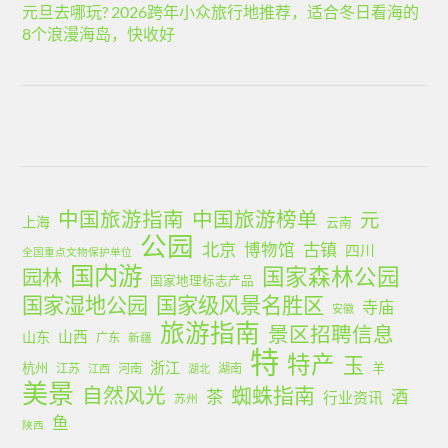
元旦去哪玩? 2026跨年小众旅行地推荐，适合冬日看海的
8个浪漫海岛，快收好
中国旅游指南
中国旅游榜单
元
上海
云南
公园
北京
古镇
博物馆
四川
全国重点文物保护单位
国内游
国家森林公园
园林
国家地理标志产品
国家湿地公园
国家级风景名胜区
寺庙
安徽
旅游指南
景区招聘信息
山西
山东
广东
新疆
特
特产
玉
浙江
杭州
羊
江苏
河南
湖南
江西
湖北
美景
蜘蛛指南
自然风光
茶
酒
行业资讯
苏州
鱼
陕西