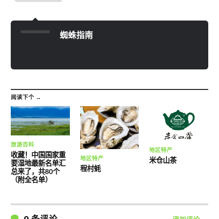
蜘蛛指南
阅读下个 →
旅游百科
地区特产
收藏！中国国家重
地区特产
米仓山茶
要湿地最新名单汇
程村蚝
总来了，共80个
（附全名单）
0 条评论