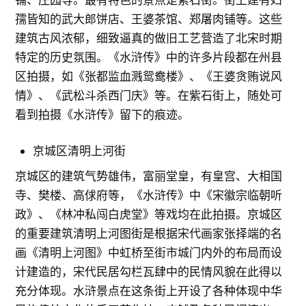
孺皆知的武大郎饼店、王婆茶馆、郑屠肉铺等。这些
建筑古风浓郁，细致逼真的做旧工艺营造了北宋时期
特定的历史氛围。《水浒传》中的许多片段都在州县
区拍摄，如《张都监血溅鸳鸯楼》、《王婆贪贿说风
情》、《武松斗杀西门庆》等。在紫石街上，随处可
看到拍摄《水浒传》留下的痕迹。
京城区清明上河街
京城区的建筑气势雄伟，富丽堂皇，有皇宫、大相国
寺、樊楼、高俅府等，《水浒传》中《宋徽宗临朝听
政》、《林冲私闯白虎堂》等戏均在此拍摄。京城区
的重要建筑清明上河图街是根据宋代画家张择端的名
画《清明上河图》中虹桥至街市城门内外的布局而设
计建造的，宋代民居勾栏瓦肆中的民情风貌在此得以
充分体现。水浒景点在这条街上开设了各种体现中华