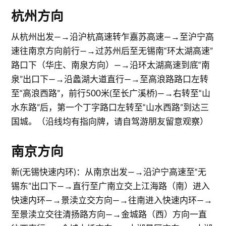
杭州方向
从杭州出发—→沿沪杭高速转乍嘉苏高速—→至沪宁高
速往南京方向前行—→过苏州后至无锡南“环太湖高速”
路口下（华庄、南泉方向）—→沿环太湖高速到底“南
泉”出口下—→沿蠡湖大道直行—→至高浪路路口左转
至“高浪西路”，前行500米(至长广溪桥)—→右转至“山
水东路”后，第一个丁字路口左转至“山水西路”到达三
国城。（沿线均有指向牌，请自驾游朋友留意观察）
南京方向
新(无锡快速内环)：从南京出发—→沿沪宁高速至“无
锡东”出口下—→直行至广南立交上江海路（南）进入
快速内环—→景渎立交方向—→往南进入快速内环—→
至景渎立交往清扬路方向—→金城路（西）方向一直