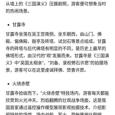
从墙上的《三国演义》压膜剧照，游客便可想象当时
的热闹场景。
甘露寺
甘露寺坐落在吴王宫南侧，坐东朝西，由山门、佛
殿、偏佛殿、鼓亭及砖塔、试剑石等景点组成。甘露
寺的砖塔与后代佛塔有明显的不同，是历史上最早的
佛塔形式，由汉代的“观”发展而来。甘露寺是《三国演
义》中“吴国太相亲”、“刘备、录权劈石许愿”的拍摄场
景，游客可以在这里虔诚拜佛、焚香许愿。
火烧赤壁
甘露寺拾级而下，“火烧赤壁”特技场内，游客每天都能
欣赏到火光冲天、烈焰翻腾的壮观战争场面，这是我
国首家通过遥控操作模型展现影视拍摄技术、介绍影
视特技的场馆，场内战船、军士、营帐等按比例缩