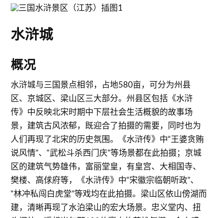
水浒城
概况
水浒城与三国景点相邻，占地580亩，可分为州县
区、京城区、梁山区三大部分。州县区包括《水浒
传》中反映北宋时期中下层社会生活概貌的故事场
景，建筑古风浓郁，既迎合了拍摄的需要，同时也为
人们再现了北宋的历史氛围。《水浒传》中“王婆贪贿
说风情”、“武松斗杀西门庆”等场景都在此拍摄；京城
区的建筑气势雄伟，富丽堂皇，有皇宫、大相国寺、
樊楼、高俅府等，《水浒传》中“宋徽宗临朝听政”、
“林冲私闯白虎堂”等戏均在此拍摄。梁山区依山傍湖而
建，清晰再现了水泊梁山的宏大场景。忠义堂内、扭