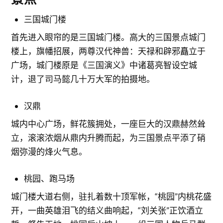
三国城门楼
首先进入眼帘的是三国城门楼。高大的三国景点城门
楼上，旗幡招展，两尊汉代神兽：天禄和辟邪矗立于
广场，城门楼原是《三国演义》中诸葛亮智设空城
计，退了司马懿几十万大军的拍摄地。
汉鼎
城内中心广场，鲜花簇拥处，一座巨大的汉鼎赫然耸
立，滚滚浓烟从鼎内升腾而起，为三国景点平添了硝
烟弥漫的烽火气息。
桃园、跑马场
城门楼大道右侧，驻扎着数十顶军帐，“桃园”内桃花盛
开，一曲英雄泪飞的结义曲响起，“刘关张”正饮酒立