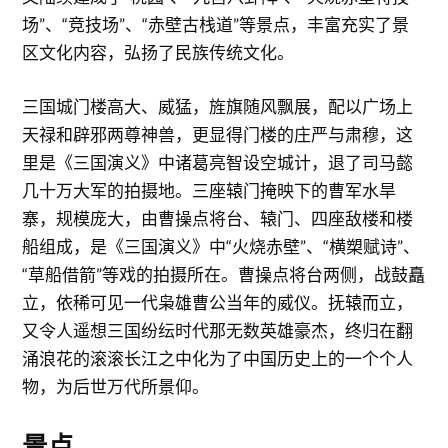
场”、“竞技场”、“赤壁古栈道”等景点，丰富充实了景
区文化内容，弘扬了民族传统文化。
三国城门楼高大、威猛，旌旗随风飘展，配以广场上
天禄和辟邪两尊神兽，更显得门楼的庄严与肃穆，这
里是《三国演义》中诸葛亮智设空城计，退了司马懿
几十万大军的拍摄地。三座辕门掩映下的曹军水旱
寨，规模庞大，由曹操点将台、辕门、四座敌楼和楼
船组成，是《三国演义》中“火烧赤壁”、“横槊赋诗”、
“草船借箭”等戏的拍摄所在。曹操点将台两侧，战鼓矗
立，依稀可见一代枭雄曹公当年的威仪。抚辕而立，
又令人遥想三国纷纭时代那无数英雄豪杰，终归在翻
涌浪花的滚滚长江之中化为了中国历史上的一个个人
物，为后世万代所景仰。
景点