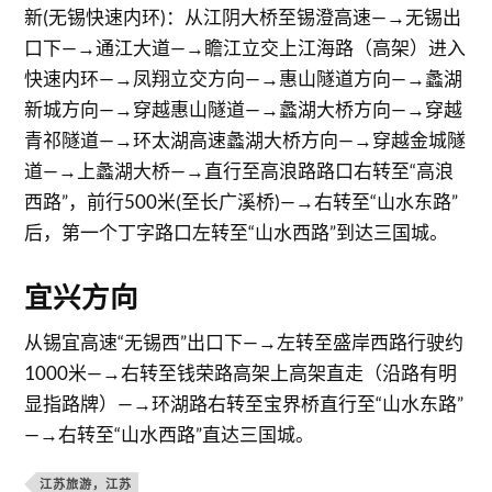
新(无锡快速内环)：从江阴大桥至锡澄高速—→无锡出
口下—→通江大道—→瞻江立交上江海路（高架）进入
快速内环—→凤翔立交方向—→惠山隧道方向—→蠡湖
新城方向—→穿越惠山隧道—→蠡湖大桥方向—→穿越
青祁隧道—→环太湖高速蠡湖大桥方向—→穿越金城隧
道—→上蠡湖大桥—→直行至高浪路路口右转至“高浪
西路”，前行500米(至长广溪桥)—→右转至“山水东路”
后，第一个丁字路口左转至“山水西路”到达三国城。
宜兴方向
从锡宜高速“无锡西”出口下—→左转至盛岸西路行驶约
1000米—→右转至钱荣路高架上高架直走（沿路有明
显指路牌）—→环湖路右转至宝界桥直行至“山水东路”
—→右转至“山水西路”直达三国城。
江苏旅游，江苏