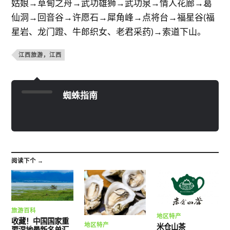
姑娘→草甸之舟→武功雄狮→武功泉→情人花廊→葛
仙洞→回音谷→许愿石→犀角峰→点将台→福星谷(福
星岩、龙门蹬、牛郎织女、老君采药)→索道下山。
江西旅游，江西
蜘蛛指南
阅读下个 →
旅游百科
地区特产
收藏！中国国家重
地区特产
米仓山茶
要湿地最新名单汇