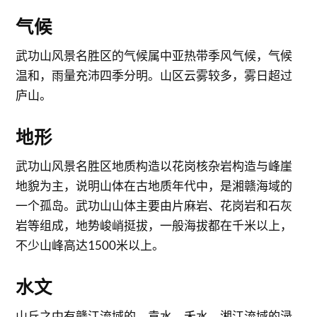
气候
武功山风景名胜区的气候属中亚热带季风气候，气候
温和，雨量充沛四季分明。山区云雾较多，雾日超过
庐山。
地形
武功山风景名胜区地质构造以花岗核杂岩构造与峰崖
地貌为主，说明山体在古地质年代中，是湘赣海域的
一个孤岛。武功山山体主要由片麻岩、花岗岩和石灰
岩等组成，地势峻峭挺拔，一般海拔都在千米以上，
不少山峰高达1500米以上。
水文
山丘之中有赣江流域的、袁水、禾水，湘江流域的渌