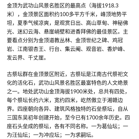
金顶为武功山风景名胜区的最高点（海拔1918.3
米），金顶景区面积约100多平方千米，峰顶地势平
坦，夏季气候凉爽，是观赏日出、高山草甸、神秘佛
光、迷幻云海、悬崖峭壁和进香拜佛的最佳景区。主
要看点分别为金顶道教丛林、金顶世纪之碑、鸡冠
岩、江南银杏王、行台、集云阉、观音岩、香炉峰、
发云界、千丈崖。
古祭坛群在金顶景区附近，古祭坛是江南古代祭祀文
化的活化石，武功山风景名胜区最富特色的人文绝景
之一。地处武功山金顶海拔1900米处，总共有四处，
每个祭坛长约六米，宽约四米，屹然傲立于湘赣边
界。四座朝向各异、建筑风格独特的石垒祭坛，自从
三国东吴初年创建开始，至今已有1700余年历史。四
座石头垒成的祭坛，各有不同名称。一为葛仙坛；一
为汪仙坛；一为冲应坛；一为求嗣坛。