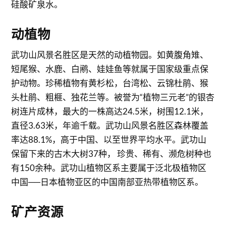
硅酸矿泉水。
动植物
武功山风景名胜区是天然的动植物园。如黄腹角雉、
短尾猴、水鹿、白鹇、娃娃鱼等就属于国家级重点保
护动物。珍稀植物有黄杉松，台湾松、云锦杜鹃、猴
头杜鹃、粗榧、独花兰等。被誉为“植物三元老”的银杏
树连片成林，最大的一株高达24.5米，树围12.1米，
直径3.63米，年逾千载。武功山风景名胜区森林覆盖
率达88.1%，高于中国、以至世界平均水平。武功山
保留下来的古木大树37种， 珍贵、稀有、濒危树种也
有150余种。武功山植物区系主要属于泛北极植物区
中国──日本植物亚区的中国南部亚热带植物区系。
矿产资源