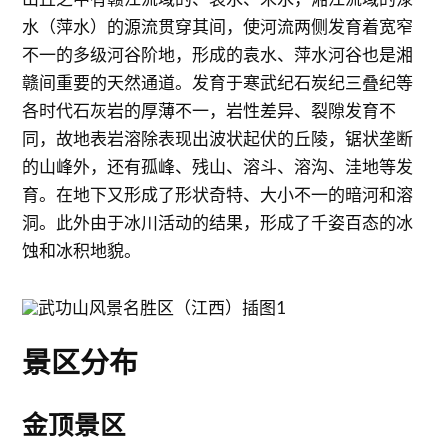
水（萍水）的源流贯穿其间，使河流两侧发育着宽窄
不一的多级河谷阶地，形成的袁水、萍水河谷也是湘
赣间重要的天然通道。发育于寒武纪石炭纪三叠纪等
各时代石灰岩的厚薄不一，岩性差异、裂隙发育不
同，故地表岩溶除表现出波状起伏的丘陵，锯状垄断
的山峰外，还有孤峰、残山、溶斗、溶沟、洼地等发
育。在地下又形成了形状奇特、大小不一的暗河和溶
洞。此外由于冰川活动的结果，形成了千姿百态的冰
蚀和冰积地貌。
景区分布
金顶景区