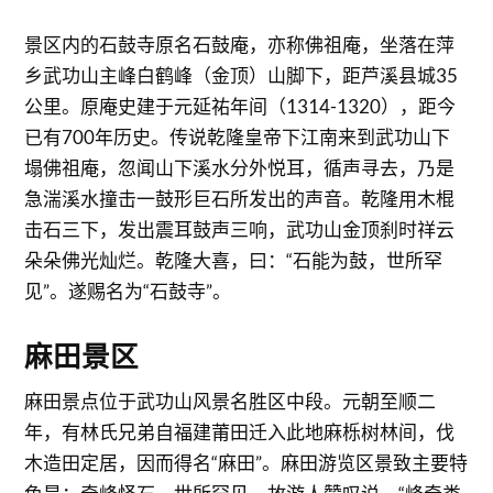
景区内的石鼓寺原名石鼓庵，亦称佛祖庵，坐落在萍
乡武功山主峰白鹤峰（金顶）山脚下，距芦溪县城35
公里。原庵史建于元延祐年间（1314-1320），距今
已有700年历史。传说乾隆皇帝下江南来到武功山下
塌佛祖庵，忽闻山下溪水分外悦耳，循声寻去，乃是
急湍溪水撞击一鼓形巨石所发出的声音。乾隆用木棍
击石三下，发出震耳鼓声三响，武功山金顶刹时祥云
朵朵佛光灿烂。乾隆大喜，曰：“石能为鼓，世所罕
见”。遂赐名为“石鼓寺”。
麻田景区
麻田景点位于武功山风景名胜区中段。元朝至顺二
年，有林氏兄弟自福建莆田迁入此地麻栎树林间，伐
木造田定居，因而得名“麻田”。麻田游览区景致主要特