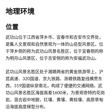
地理环境
位置
武功山位于江西省萍乡市、宜春市和吉安市交界处，
是集人文景观和自然景观为一体的山岳型风景区。位
于萍乡侧的称为武功山风景名胜区，位于宜春侧的称
为明月山风景区，位于吉安侧的称为安福武功山。
武功山风景名胜区处于湘赣两省的黄金旅游带上，沪
昆高速、320国道、京九铁路、浙赣铁路复线横贯东
西，319国道纵穿南北，构成了便捷的交通网络。武
功山风景名胜区海拔高差1600米，为景观奇特的花岗
岩，混合岩中地貌，红壤、黄壤、黄棕壤、高原草甸
沿海拔高度梯型分布。