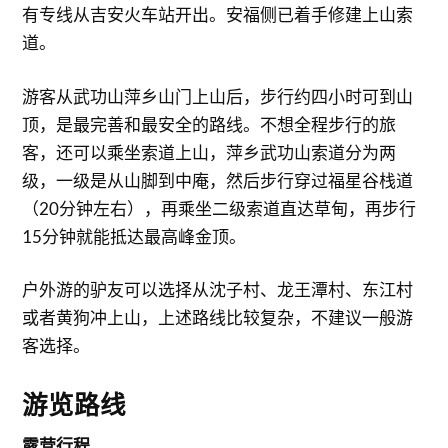
有专线从吉安火车站开出。安福侧已着手修建上山索
道。
游客从武功山萍乡山门上山后，步行约四小时可到山
顶，是最完善和最安全的路线。不想全程步行的旅
客，还可以乘坐索道上山，萍乡武功山索道分为两
级，一级是从山脚到中庵，然后步行穿过福星谷栈道
（20分钟左右），再乘坐二级索道直达草甸，再步行
15分钟就能抵达最高峰金顶。
户外游的驴友可以选择从沈子村、龙王潭村、东江村
或者黄狗冲上山，上述路线比较复杂，不建议一般游
客选择。
游览路线
露营行程