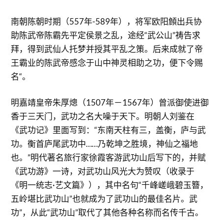
南朝陈朝时期（557年-589年），将军欧阳頠出兵协
助陈武帝陈霸先平定侯景之乱，途经“武公山”祷告求
拜，得到武仙人托梦并授其平乱之策。后来成就了帝
王霸业的陈武帝感念于山中神灵相助之功，便下令赐
名“。
明嘉靖皇帝朱厚熜（1507年－1567年）曾派御使进御
香于三天门，武功之名大噪于天下。明朝人刘鉴在
《武功记》里面写到：“东南天柱有三，盖衡，庐与武
功。衡首庐尾武功中……乃乾坤之胜境，神仙之福地
也。”明代著名旅行家徐霞客游武功山后写下的，并赋
《武功游》一诗，对武功山风光大为赞叹（收录于
《明一统志·艺文篇》），其中名句“千峰嵯峨碧玉簪，
五岭堪比武功山”也就成为了武功山的最佳名片。武
功”，从此“武功山”取代了其他各种名称而名传千古。