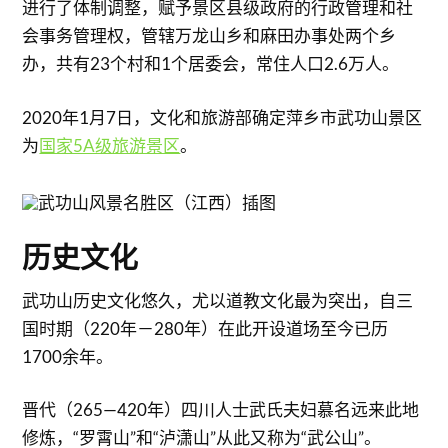
进行了体制调整，赋予景区县级政府的行政管理和社
会事务管理权，管辖万龙山乡和麻田办事处两个乡
办，共有23个村和1个居委会，常住人口2.6万人。
2020年1月7日，文化和旅游部确定萍乡市武功山景区
为
国家5A级旅游景区
。
历史文化
武功山历史文化悠久，尤以道教文化最为突出，自三
国时期（220年－280年）在此开设道场至今已历
1700余年。
晋代（265—420年）四川人士武氏夫妇慕名远来此地
修炼，“罗霄山”和“泸潇山”从此又称为“武公山”。