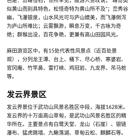
色是：奇峰怪石，世所罕见，故游人赞叹说，“峰奇类
似黄山而别具特色，松怪奇特为黄山所不及”；峦秀谷
幽，飞瀑银泉，山水风光可与庐山媲美，而飞瀑倒泻
为庐山所难比；云雾飘渺，瞬息万变，千古咏为奇
绝；群猴出没，百花争艳，更兼有高山田园风光。
麻田游览区中，有15处代表性风景点（近百处景
观），分列龙王潭、台上、桶下、尽心桥、寒婆岩、
官冈庵、竹竿鼻、雷打峡、鸡冠岩、九龙界、吊马桩
等。
发云界景区
发云界景位于武功山风景名胜区中段，海拔1628米。
发云界的十万亩高山草甸，是武功山风景名胜区的精
华所在。主要景点有白鹭天堂、龙山（石崖）、银链
瀑布、猛虎跳墙、九鳅落湖、草甸云松、麒麟石等。