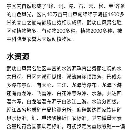
景区内自然形成了“峰、洞、瀑、石、云、松、寺”齐备
的山色风光，区内10万亩高山草甸绵绵于海拔1600多
米的高山之巅与巍峨山势相映成辉，武功山风景名胜
区动植物繁多，有动物200多种，植物2000多种，被
中科院专家誉为天然动植物园。
水资源
武功山风景名胜区丰富的水资源孕育出秀丽壮观的水
文景观，景区内溪涧纵横，溪流自崖顶跌落，形成众
多瀑布景观。有天心、三江、龙潭等瀑布。龙潭下游
还有青龙潭、飞雪潭、白花潭等深潭、水瀑，共达四
瀑六潭。白龙岩瀑布源于白沙江上游，水流分四级。
经江西省地质矿产局检测分析，偏硅酸达国家饮用矿
泉水标准，锂、重碳酸接近国家标准，其它微量元素
含量均符合国家规定标准，可初步定为重碳酸锂——偏