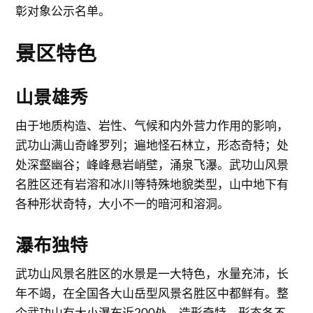
彰对象公示名单。
景区特色
山景雄秀
由于地质构造、岩性、气候和内外营力作用的影响，
武功山满山奇峰罗列；遍地怪石林立，形态奇特；处
处深壑幽谷；峰峰悬岩峭壁，涌泉飞瀑。武功山风景
名胜区还有岩溶和冰川等特殊地貌类型，山中地下有
各种形状奇特，大小不一的暗河和溶洞。
瀑布独特
武功山风景名胜区的水景是一大特色，水量充沛，长
年不竭，在全国各大山岳型风景名胜区中都鲜有。整
个武功山有大小瀑布近200处，造形奇特，形态各不