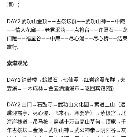
顶）；
DAY2 武功山金顶——古祭坛群——武功山神——中庵
——情人花廊——老君采药——点将台——许愿石——龙
门蹬——福星谷——中庵——尽心瀑——尽心桥——结束
旅行。
索道观光
DAY1 钟鼓楼→蛤蟆石→七仙潭→红岩谷瀑布群→夫
妻瀑→一木成林→金壶洒酒瀑布→返回宾馆(宿)
DAY2 山门→石鼓寺→武功山文化园→索道上山（远
眺迎霞亭、尽心瀑、飞来石、寒婆岩）→紫极宫→北
海岸栈道→吊马桩→穿越十万亩高山草甸→顶庵→千
年古祭坛→金顶→武功山神→武公神拳→阴阳谷→灰