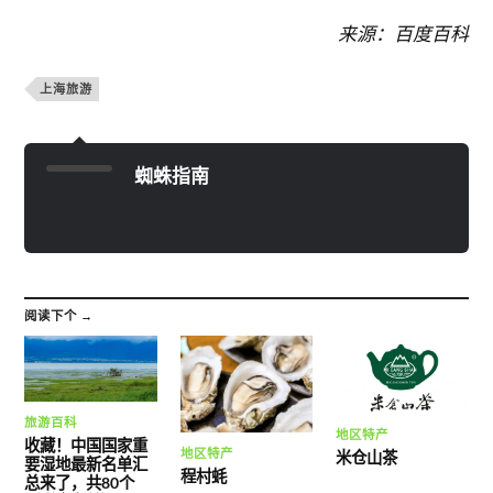
来源：百度百科
上海旅游
蜘蛛指南
阅读下个 →
旅游百科
地区特产
收藏！中国国家重
地区特产
米仓山茶
要湿地最新名单汇
程村蚝
总来了，共80个