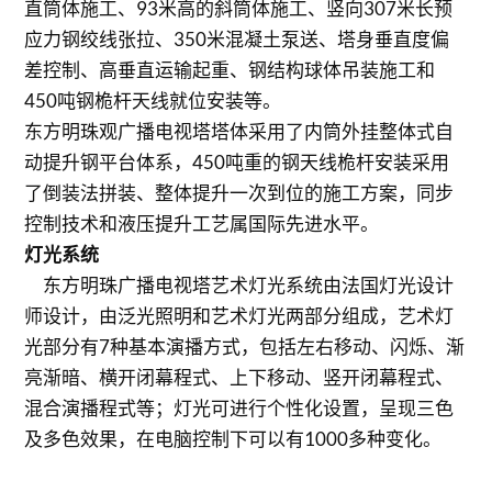
直筒体施工、93米高的斜筒体施工、竖向307米长预
应力钢绞线张拉、350米混凝土泵送、塔身垂直度偏
差控制、高垂直运输起重、钢结构球体吊装施工和
450吨钢桅杆天线就位安装等。
东方明珠观广播电视塔塔体采用了内筒外挂整体式自
动提升钢平台体系，450吨重的钢天线桅杆安装采用
了倒装法拼装、整体提升一次到位的施工方案，同步
控制技术和液压提升工艺属国际先进水平。
灯光系统
东方明珠广播电视塔艺术灯光系统由法国灯光设计
师设计，由泛光照明和艺术灯光两部分组成，艺术灯
光部分有7种基本演播方式，包括左右移动、闪烁、渐
亮渐暗、横开闭幕程式、上下移动、竖开闭幕程式、
混合演播程式等；灯光可进行个性化设置，呈现三色
及多色效果，在电脑控制下可以有1000多种变化。