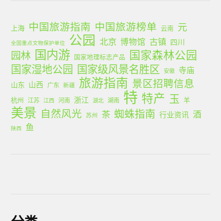
中国旅游指南
中国旅游榜单
元
上海
云南
公园
北京
古镇
博物馆
四川
全国重点文物保护单位
国内游
国家森林公园
园林
国家地理标志产品
国家湿地公园
国家级风景名胜区
寺庙
安徽
旅游指南
景区招聘信息
山西
山东
广东
新疆
特
特产
玉
浙江
杭州
羊
江苏
河南
湖南
江西
湖北
美景
蜘蛛指南
自然风光
茶
酒
行业资讯
苏州
鱼
陕西