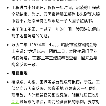
工程进展十分迅速，仅仅一年时间，昭陵的工程就
全部结束。为此，万历帝特赐工部尚书朱衡等人银
币若干，还恩准侍朗熊汝达一子入国子监读书。
由于施工不细，才过了一年的时间，陵园建筑便出
现了地基沉陷的问题。
万历二年（1574年）七月，昭陵神宫监官陶金等
上奏说：“六月以来，阴雨二日，本陵裬恩门里外
砖石沉陷。”工部主事王淑陵奉旨查看，回来后与
陶金反映一致。
陵寝重地
裬恩殿、明楼、宝城等紧要处没有损伤。于是，工
部又向万历帝反映，陵寝重地,鼎建未及一年便出
现事故，内外经管官员都应究治。辅臣张居正也引
湖北
显陵殿阁渗漏，降罚经管官员的事例，要求对