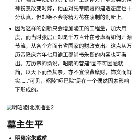
神锐意改变时弊，他虽对先帝陵寝的建造态度也十
分认真，但却绝不会将精力花在陵制的创新上。
因为这样的创新只会增加陵工的工程量，加大用
度，而当时张居正却是千方百计在考虑着如何开源
节流，从各个方面节省国家的财政支出。这点从万
历帝隆庆六年七月谕工部尚书朱衡的内容也可看
出。万历帝的谕说，昭陵的营建“固不可因陋就
简，以天下而俭其亲，亦不宜浪费糜财，饰文而鲜
实……”可见，昭陵“哑巴院”是在一个偶然因素影响
下形成的。
墓主生平
明穆宗朱载垕