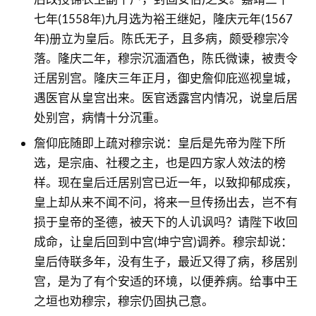
七年(1558年)九月选为裕王继妃，隆庆元年(1567
年)册立为皇后。陈氏无子，且多病，颇受穆宗冷
落。隆庆二年，穆宗沉湎酒色，陈氏微谏，被责令
迁居别宫。隆庆三年正月，御史詹仰庇巡视皇城，
遇医官从皇宫出来。医官透露宫内情况，说皇后居
处别宫，病情十分沉重。
詹仰庇随即上疏对穆宗说：皇后是先帝为陛下所
选，是宗庙、社稷之主，也是四方家人效法的榜
样。现在皇后迁居别宫已近一年，以致抑郁成疾，
皇上却从来不闻不问，将来一旦传扬出去，岂不有
损于皇帝的圣德，被天下的人讥讽吗？请陛下收回
成命，让皇后回到中宫(坤宁宫)调养。穆宗却说：
皇后侍联多年，没有生子，最近又得了病，移居别
宫，是为了有个安适的环境，以便养病。给事中王
之垣也劝穆宗，穆宗仍固执己意。