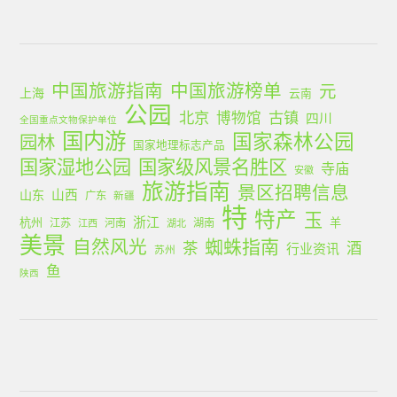
中国旅游指南
中国旅游榜单
元
上海
云南
公园
北京
古镇
博物馆
四川
全国重点文物保护单位
国内游
国家森林公园
园林
国家地理标志产品
国家湿地公园
国家级风景名胜区
寺庙
安徽
旅游指南
景区招聘信息
山西
山东
广东
新疆
特
特产
玉
浙江
杭州
羊
江苏
河南
湖南
江西
湖北
美景
蜘蛛指南
自然风光
茶
酒
行业资讯
苏州
鱼
陕西