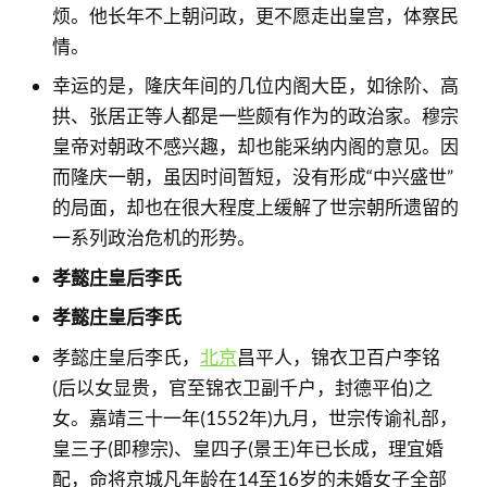
烦。他长年不上朝问政，更不愿走出皇宫，体察民
情。
幸运的是，隆庆年间的几位内阁大臣，如徐阶、高
拱、张居正等人都是一些颇有作为的政治家。穆宗
皇帝对朝政不感兴趣，却也能采纳内阁的意见。因
而隆庆一朝，虽因时间暂短，没有形成“中兴盛世”
的局面，却也在很大程度上缓解了世宗朝所遗留的
一系列政治危机的形势。
孝懿庄皇后李氏
孝懿庄皇后李氏
孝懿庄皇后李氏，
北京
昌平人，锦衣卫百户李铭
(后以女显贵，官至锦衣卫副千户，封德平伯)之
女。嘉靖三十一年(1552年)九月，世宗传谕礼部，
皇三子(即穆宗)、皇四子(景王)年已长成，理宜婚
配，命将京城凡年龄在14至16岁的未婚女子全部