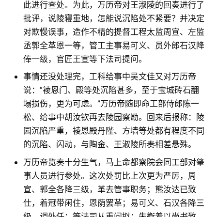
此进行查处。为此，万历帝对王淑陵的回奏进行了
批评，说陵寝重地，怎能说沉陷处不紧要？并决定
对欺慢误事，造作不精的提督工程太监周宣、左监
丞郭全革恩一等，管工主事易可义、员外郎石汉降
俸一级，官匠王宣等下法司提问。
事情还没处理完，工科给事中吴文佳又对万历帝
说：“裬恩门、殿等处沉陷甚多，至于宝城砖石翻
塌损伤，更为可虑。”万历帝随即命工部侍郎陈一
松、给事中胡汝钦再去陵园察勘。回来后报称：陵
园沉陷严重，裬恩殿丹陛、方墙等处都有程度不同
的沉陷、闪动，与陶金、王淑陵所奏相差悬殊。
万历帝览奏十分生气，马上命都察院会同工部对肇
事人员进行参处。这次处罚比上次更为严厉，周
宣、郭全各降三级，革去管事职务；熊汝达已致
仕，着冠带闲住，恩荫罢革；易可义、石汉各降三
级，调外任；等法司从重问拟；朱衡着以尚书致