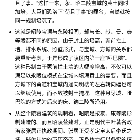
且了事。”这样一来，永、昭二陵宝城的黄土同时
加培，大臣们恐洛下“苟且了事”的罪名，自然就按
同一规制培筑了。
这就是昭陵宝顶与永陵相同，却与长、献、景、泰
等陵都不同的原因。由于封土的培高，冢前拦土
墙、排水系统、照壁形式，与宝城、方城的关系都
要重新考虑，于是形成了陵区内第一座“哑巴院”。
这种形制由于冢前拦土墙的大幅度增高，不仅可以
满足以永陵位模式在宝城内填满黄土的需要，而且
方城下的甬道和宝城内通向明楼的左右转向礓也可
以继续使用，而不致被封土掩埋。这种月牙城、哑
巴院的方式为后来的庆、德二陵所沿用。
从整个陵寝建筑的规制看，昭陵是按泰、康等陵形
制建造的。而且昭陵营建时，正是明代中叶著名政
治家张居正执政期间。张居正受孝定皇太后李氏之
托，辅佐年幼的万历帝帝，正身体力行以务实的精