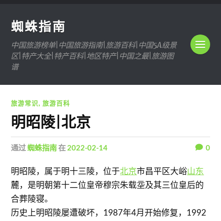
蜘蛛指南
中国旅游榜单|中国旅游指南|旅游百科|中国5A级景
区|特产大全|特产百科|地区特产|中国之最|旅游图
谱
旅游常识
,
旅游百科
明昭陵|北京
通过
蜘蛛指南
在
2022-02-14
0
明昭陵，属于明十三陵，位于
北京
市昌平区大峪
山东
麓，是明朝第十二位皇帝穆宗朱载坖及其三位皇后的
合葬陵寝。
历史上明昭陵屡遭破坏，1987年4月开始修复，1992