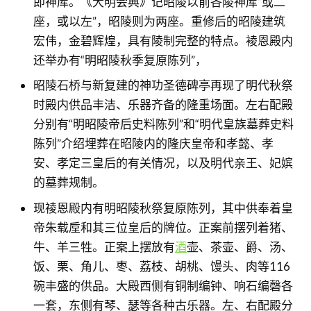
即神库。《大明会典》记昭陵以前各陵神库“或二
座，或以左”，昭陵则为两座。重修后的昭陵建筑
宏伟，金碧辉煌，具有陵制完整的特点。裬恩殿内
还举办有“明昭陵秋季复原陈列”，
昭陵石桥与新复建的神功圣德碑亭再现了明代秋祭
时殿内供品丰洁、乐器齐备的隆重场面。左右配殿
分别有“明昭陵帝后史料陈列”和“明代皇族墓葬史料
陈列”介绍埋葬在昭陵内的隆庆皇帝和孝懿、孝
安、孝定三皇后的有关情况，以及明代亲王、妃嫔
的墓葬规制。
现祾恩殿内有明昭陵秋祭复原陈列，其中供奉着皇
帝朱载垕和其三位皇后的牌位。正案前摆列着猪、
牛、羊三牲。正案上摆放有
酒
壶、茶壶、爵、汤、
饭、栗、角儿、枣、荔枝、胡桃、馒头、肉等116
碗丰盛的供品。大殿西侧有铜制编钟、响石编磬各
一套，东侧有琴、瑟等各种古乐器。左、右配殿分