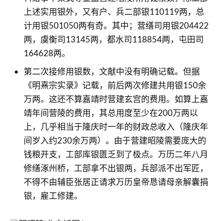
上述实用银外，又有户、兵二部银110119两，总
计用银501050两有奇。其中；营缮司用银204422
两，虞衡司13145两，都水司118854两，屯田司
164628两。
第二次接修用银数，文献中没有明确记载。但据
《明熹宗实录》记载，前后两次修建共用银150余
万两。这还不算嘉靖时营建玄宫的费用。如算上嘉
靖年间营陵的费用，其总用度至少在200万两以
上，几乎相当于隆庆时一年的财政总收入（隆庆年
间岁入约230余万两）。由于营建昭陵需要庞大的
钱粮开支，工部库银匮乏到了极点。万历二年八月
修缮涿州桥，工部拿不出银两，兵部派不出军匠，
不得不由辅臣张居正请求万历皇帝恳请母亲解囊捐
银，雇工修建。