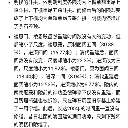
明楼的斗拱，依明朝制度各陵均为上檐单翘重昂七
踩斗拱，下檐重昂五踩斗拱。而修葺后的昭陵却变
成了上下檐均为单翘单昂五踩斗拱。明楼内还增加
了条石券顶。
祾恩门、裬恩殿虽然重建时间数没有大的变动，但
都缩小了尺度。裬恩殿，原制面阔五间（30.38
米），进深四间（16.77米）；清代重建后，面阔
间数没有改变，尺度却缩小为23.3米。进深改为三
间，尺度缩小为11.92米。裬恩门，原为面阔三间
（18.44米），进深二间（8.04米）；清代重建后
面阔缩小为12.52米，进深缩小为6.77米。陵内的
两庑配殿和陵前的神功圣德碑亭不仅没有重建，而
且残垣断壁也被拆除。只在碑石周围旧亭基上修建
了一周宇墙。此后，长达200年的时间里一直没有
修缮。昔日壮丽的陵园建筑满目凄凉，只剩下残坏
的明楼和陵墙了。