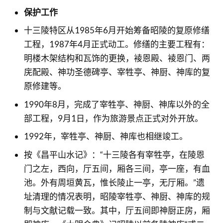
保护工作
十三陵特区从1985年6月开始筹备昭陵的复原修缮
工程，1987年4月正式动工。修缮的主要工程有：
明楼木架结构和瓦饰的更换，裬恩殿、裬恩门、两
庑配殿、神功圣德碑亭、宰牲亭、神厨、神库的复
原修建等。
1990年8月，完成了宰牲亭、神厨、神库以外的全
部工程，9月1日，作为旅游景点正式对外开放。
1992年，宰牲亭、神厨、神库也相继竣工。
按《昌平山水记》：“十三陵各有宰牲亭，在陵恩
门之左，西向，厅五间，厢各三间，亭一座，有血
池。外有周垣黄瓦，惟长陵止一亭，无厅厢。”遗
址清理的情况表明，昭陵宰牲亭、神厨、神库的规
制与文献记载一致。其中，厅五间即神厨正房，厢