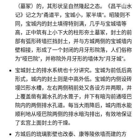
（墓冢）的，其形状呈自然隆起之态。《昌平山水
记》记之为“甬道平，宝城小，冢半填”。昭陵则不
同，宝城内的封土填得特别满，几乎与宝城墙等
高，正中筑有上小下大的柱形夯土墓冢，封土的前
部有弧形砖墙拦挡封土，并与方城两侧的宝城墙内
壁相接，形成了一个封闭的月牙形院落，人们俗称
为“哑巴院”，并称院外月牙形的墙体为“月牙城”。
宝城封土的排水系统也十分讲究。宝城为前低后高
形式，城内的封土则是中高外低。宝城的内侧设砖
墁凹形水槽，左右两侧稍前处又各设方井两眼，井
上覆盖凿有漏水孔的水蓖子，井下有暗沟前通哑巴
院内的两侧排水孔道。每当大雨降后，城内雨水能
顺利地从哑巴院两侧的排水暗沟排出，有效地保证
了玄宫上面封土的干燥。
方城后的琉璃影壁也改泰、康等陵依墙而建的方