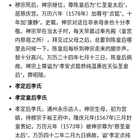
穆宗死后，神宗继位，尊陈皇后为“仁圣皇太后”，
居慈庆宫。万历六年（1578年）加尊号“贞懿”，十
年加“康静”。史载，神宗对这位非亲母亲也十分孝
敬。神宗早在当太子时，每天早晨过奉先殿（皇宫
内祭祖之所），拜见过父母之后，总要到陈皇后哪
里去问候一下。陈皇后每听到神宗走来的脚步声，
就十分高兴。万历二十四年七月十三日，陈皇后病
故。神宗上尊谥为“孝安贞懿恭纯温惠佐天弘圣皇
后”，葬昭陵。
孝定后李氏
孝定皇后李氏
孝定后李氏，通州永乐店人，神宗生母，初为宫
嫔，待穆宗于裕王府中，隆庆元年(1567年)三月封
皇贵妃，万历元年（1573年）被神宗尊为“慈圣皇
太后”，万历四十二年二月九日病故，谥“孝定贞纯