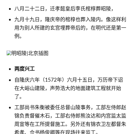
八月二十二日，迁孝懿皇后李氏棺椁葬昭陵，
九月十九日，隆庆帝的棺椁也葬入陵内。像这样利
用为别人所建的玄宫埋葬帝后的，在明代还是第一
例。
两度兴工
自隆庆六年（1572年）六月十五日，万历帝下诏
在大峪山建陵，声势浩大的地面建筑工程就开始
了。
工部尚书朱衡被委任总督山陵事务，工部左侍郎赵
锦负责督催木石，工部右侍郎熊汝达和内宫监太监
周宣等在工所提督施工。另外还有锦衣卫左都督朱
希孝、佥书杨俊卿等在现场往来监工。