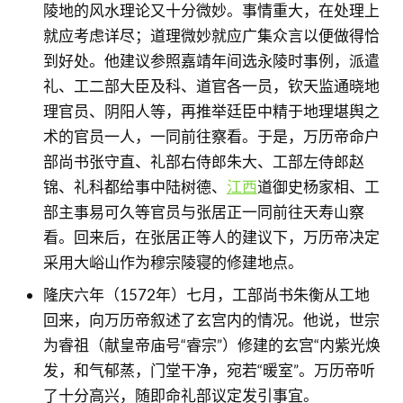
陵地的风水理论又十分微妙。事情重大，在处理上
就应考虑详尽；道理微妙就应广集众言以便做得恰
到好处。他建议参照嘉靖年间选永陵时事例，派遣
礼、工二部大臣及科、道官各一员，钦天监通晓地
理官员、阴阳人等，再推举廷臣中精于地理堪舆之
术的官员一人，一同前往察看。于是，万历帝命户
部尚书张守直、礼部右侍郎朱大、工部左侍郎赵
锦、礼科都给事中陆树德、
江西
道御史杨家相、工
部主事易可久等官员与张居正一同前往天寿山察
看。回来后，在张居正等人的建议下，万历帝决定
采用大峪山作为穆宗陵寝的修建地点。
隆庆六年（1572年）七月，工部尚书朱衡从工地
回来，向万历帝叙述了玄宫内的情况。他说，世宗
为睿祖（献皇帝庙号“睿宗”）修建的玄宫“内紫光焕
发，和气郁蒸，门堂干净，宛若“暖室”。万历帝听
了十分高兴，随即命礼部议定发引事宜。