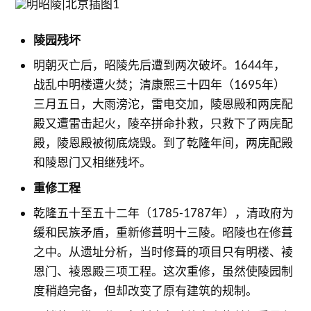
陵园残坏
明朝灭亡后，昭陵先后遭到两次破坏。1644年，
战乱中明楼遭火焚；清康熙三十四年（1695年）
三月五日，大雨滂沱，雷电交加，陵恩殿和两庑配
殿又遭雷击起火，陵卒拼命扑救，只救下了两庑配
殿，陵恩殿被彻底烧毁。到了乾隆年间，两庑配殿
和陵恩门又相继残坏。
重修工程
乾隆五十至五十二年（1785-1787年），清政府为
缓和民族矛盾，重新修葺明十三陵。昭陵也在修葺
之中。从遗址分析，当时修葺的项目只有明楼、裬
恩门、裬恩殿三项工程。这次重修，虽然使陵园制
度稍趋完备，但却改变了原有建筑的规制。