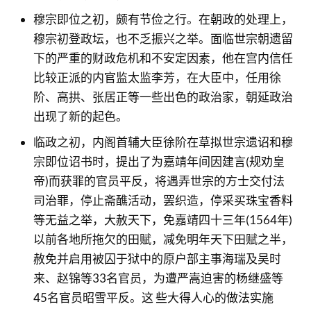
穆宗即位之初，颇有节俭之行。在朝政的处理上，
穆宗初登政坛，也不乏振兴之举。面临世宗朝遗留
下的严重的财政危机和不安定因素，他在宫内信任
比较正派的内官监太监李芳，在大臣中，任用徐
阶、高拱、张居正等一些出色的政治家，朝延政治
出现了新的起色。
临政之初，内阁首辅大臣徐阶在草拟世宗遗诏和穆
宗即位诏书时，提出了为嘉靖年间因建言(规劝皇
帝)而获罪的官员平反，将遇弄世宗的方士交付法
司治罪，停止斋醮活动，罢织造，停采买珠宝香料
等无益之举，大赦天下，免嘉靖四十三年(1564年)
以前各地所拖欠的田赋，减免明年天下田赋之半，
赦免并启用被囚于狱中的原户部主事海瑞及吴时
来、赵锦等33名官员，为遭严嵩迫害的杨继盛等
45名官员昭雪平反。这 些大得人心的做法实施