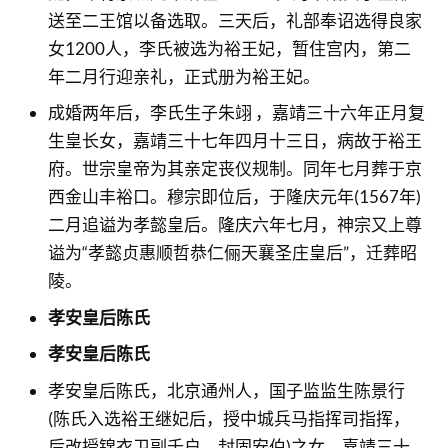
送至二王馆以备选取。三天后，礼部奉诏选得良家
女1200人，李氏被选为裕王妃，暂住宫内，第二
年二月行迎亲礼，正式册为裕王妃。
成婚两年后，李氏生子朱翊 ，嘉靖三十六年正月复
生皇长女，嘉靖三十七年四月十三日，病故于裕王
府。世宗皇帝为其亲定丧仪规制。同年七月葬于京
西金山丰裕口。穆宗即位后，于隆庆元年(1567年)
二月追谥为孝懿皇后。隆庆六年七月，神宗又上尊
谥为“孝懿贞惠顺哲恭仁俪天襄圣庄皇后”，迁葬昭
陵。
孝安皇后陈氏
孝安皇后陈氏
孝安皇后陈氏，北京通州人，国子监监生陈景行
(陈氏入选裕王继妃后，授中城兵马指挥司指挥，
后改授锦衣卫副千户，封固安伯)之女。嘉靖三十