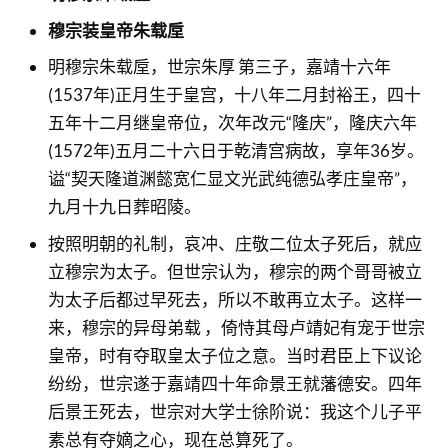
穆宗装皇帝朱载垕
明穆宗朱载垕，世宗朱厚 第三子，嘉靖十六年
(1537年)正月生于皇宫，十八年二月封裕王，四十
五年十二月继皇帝位，次年改元“隆庆”，隆庆六年
(1572年)五月二十六日于乾清宫病故，享年36岁。
谥“契天隆道渊懿宽仁显文光武纯德弘孝庄皇帝”，
九月十九日葬昭陵。
按照明朝的礼制，哀冲、庄敬二位太子死后，就应
立穆宗为太子。但世宗认为，穆宗的两个哥哥被立
为太子后都过早死去，所以不敢再立太子。这样一
来，穆宗的异母弟载 ，倚恃其母卢靖妃有宠于世宗
皇帝，时有夺取皇太子位之意。当时君臣上下议论
纷纷，世宗遂于嘉靖四十年命景王就藩德安。四年
后景王死去，世宗对大学士徐阶说：我这个儿子平
素总有夺嫡之心，现在总算死了。