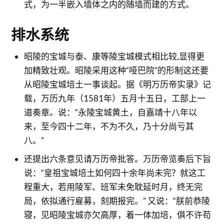
式，为一半嵌入墙体之内的随墙而建的方式。
排水系统
昭陵的宝城与泰、康等陵宝城模式相比较,显得更
加精致壮观。昭陵采用这种“哑巴院”的形制这还要
从昭陵宝城培土一事谈起。据《明万历帝实录》记
载，万历九年（1581年）五月十五日，工部上一
道奏章。说：“永陵宝城黄土，自嘉靖十八年以
来，至今四十二年，不为不久，乃十分尚亏其
八。”
还提出六条意见请万历帝批答。万历帝览奏后下旨
说：“皇祖宝城培土如何四十余年尚未完？就这工
程重大，若用陵军、班军未免耽延时月，终无完
局，依拟通行雇募，刻期报完。” 又说：“朕前恭陵
寝，见昭陵宝城亦欠高厚，着一体加培，俱不许苟