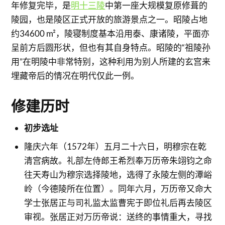
年修复完毕，是
明十三陵
中第一座大规模复原修葺的
陵园，也是陵区正式开放的旅游景点之一。昭陵占地
约34600 m²，陵寝制度基本沿用泰、康诸陵，平面亦
呈前方后圆形状，但也有其自身特点。昭陵的“祖陵孙
用”在明陵中非常特别，这种利用为别人所建的玄宫来
埋藏帝后的情况在明代仅此一例。
修建历时
初步选址
隆庆六年（1572年）五月二十六日，明穆宗在乾
清宫病故。礼部左侍郎王希烈奉万历帝朱翊钧之命
往天寿山为穆宗选择陵地，选得了永陵左侧的潭峪
岭（今德陵所在位置）。同年六月，万历帝又命大
学士张居正与司礼监太监曹宪于即位礼后再去陵区
审视。张居正对万历帝说：送终的事情重大，寻找