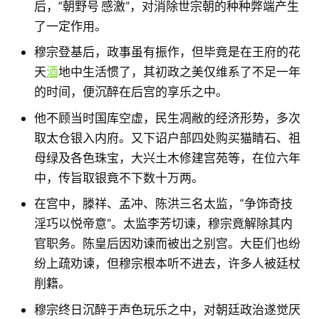
后，“朝野号 感激”，对消除世宗朝的种种弊端产生
了一定作用。
穆宗登基后，政事虽有振作，但毕竟是在王府的花
天
酒
地中生活惯了，其初政之美仅维系了不足一年
的时间，便沉醉在后宫的享乐之中。
他不顾当时国库空虚，民生凋敝的经济形势，多次
取太仓银入内府。又下诏户部四处购买猫睛石、祖
母绿及各色珠宝，大兴土木修建宫苑等，在位六年
中，传旨取银竟不下数十万两。
在宫中，滕祥、孟冲、陈洪三名太监，“争饰奇技
淫巧以悦帝意”。太监李芳切谏，穆宗竟解除其内
官职务。陈皇后因劝谏而被出之别宫。大臣们也纷
纷上疏劝谏，但穆宗根本听不进去，许多人被廷杖
削籍。
穆宗终日沉醉于声色玩乐之中，对朝廷政治遂觉厌