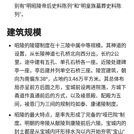
别有“明昭陵帝后史料陈列”和“明皇族墓葬史料陈
列”。
建筑规模
昭陵的陵寝制度在十三陵中属中等规模。其神道的
设置，从长陵神道七孔桥北向西分出，长约2公
里。途中建有五孔、单孔石桥各一座。近陵处建碑
亭一座，亭后建并列单空石桥三座。陵宫建筑，朝
向为南偏东38°，占地约3.46万平方米。其总体布
局亦呈前方后圆之形，宝城前设两进院落，方城下
甬道作直通前后的方式，以及裬恩殿、配殿为五
间，裬恩门为三间的规制均如泰、康诸陵制度。
昭陵的最大特点，是率先形成了完备的“哑巴院”制
度。明朝的帝陵从献陵到康陵前后六陵。宝城内的
封土都是从宝城内环形排水沟以内开始夯筑“宝山”