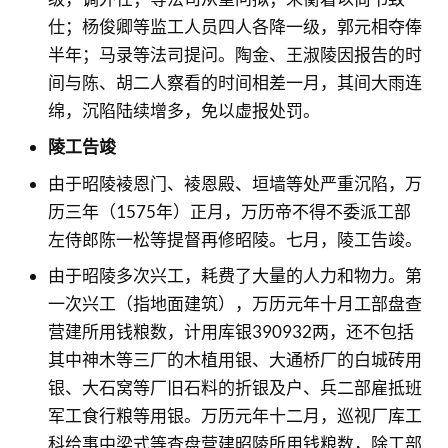
仕；杨俊卿等监工人员四人各降一级，郭元相夺俸
半年；马录等法司提问。陶金、王淑陵因报告的时
间与陈、胡二人察看的时间相差一月，其间大雨连
绵，沉陷陆续增多，免以虚报处罚。
陵工告竣
由于昭陵裬恩门、裬恩殿、垣墙等处严重沉陷，万
历三年（1575年）正月，万历帝不得不委派工部
左侍郎陈一松等提督再修昭陵。七月，陵工告竣。
由于昭陵多次兴工，耗费了大量的人力和物力。第
一次兴工（指地面建筑），万历元年十月工部盘查
营建所用钱粮数，计用库银390932两，还不包括
其中神木等三厂的木植用银、大通桥厂的白城砖用
银、大石窝等厂旧石料的折银及户、兵二部雇抵班
军工食行粮等用银。万历元年十二月，巡视厂库工
科给事中梁式等查盘营建昭陵所用钱粮数，除工部