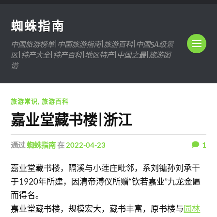
蜘蛛指南
中国旅游榜单|中国旅游指南|旅游百科|中国5A级景
区|特产大全|特产百科|地区特产|中国之最|旅游图
谱
旅游常识
,
旅游百科
嘉业堂藏书楼|浙江
通过
蜘蛛指南
在
2022-04-23
1
嘉业堂藏书楼，隔溪与小莲庄毗邻，系刘镛孙刘承干
于1920年所建，因清帝溥仪所赠“钦若嘉业”九龙金匾
而得名。
嘉业堂藏书楼，规模宏大，藏书丰富，原书楼与
园林