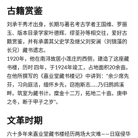
古籍赏鉴
刘承干秀才出身，长期与著名考古学者王国维、罗振
玉、版本目录学家叶德辉、缪荃孙等相交往，爱好古
籍赏鉴，并有承袭其父史学及继父刘安澜（刘锦藻的
长兄）藏书遗志。
1920年，他在南浔故居小莲庄的西侧，建造了这座藏
书楼，历时 四年，于1924年竣工，占地面积20余亩。
在他所撰写的《嘉业堂藏书楼记》中讲到：“余少席先
芬，习向庭洁，缅怀乡先，窃抱斯志……乃归鹧鸪溪
畔。筑室为藏书计。糜金十二万，拓地二十亩。庚申
之冬，断于甲子之岁”。
文革时期
六十多年来嘉业堂藏书楼经历两场大灾难——日寇侵华