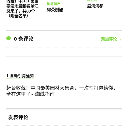
收藏！中国国家重
地区特产
威海海参
要湿地最新名单汇
得荣树椒
总来了，共80个
（附全名单）
0 条评论
添加评论 →
1 自动引用通知
赶紧收藏！中国最美园林大集合，一次性打包给你，
全在这里了~-蜘蛛指南
发表评论