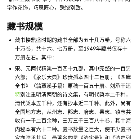
字作花饰，巧思匠心，殊饶别致。
藏书规模
藏书楼鼎盛时期的藏书全部为五十几万卷，号称六
十万卷，共十六、七万册，至1949年藏书仅存十
万册左右。其中：
宋、元两代精椠一百四十九部，其中完整的一百另
六部；《永乐大典》珍贵孤本四十二巨册；《四库
全书》（翁覃溪手纂）原稿一百五十册。刘承干还
特
别注重明清两朝的诗文集，有明代椠本二千种，
清代椠本五千种，还有抄本近二千种。此外，尚有
全国地方志，从州志、郡志、府志、县志、镇志共
收有一千二百余种，三万三千三百八十卷，其中海
内秘本有六十二种。藏书数量之巨大，使不少藏书
家亦瞠乎其后。最著名的是《清实录》和《清史列