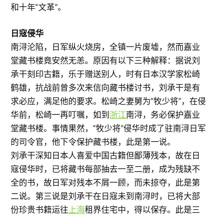
和十年“文革”。
日寇侵华
南浔沦陷，日军纵火烧房，全镇一片废墟，然而嘉业
堂藏书楼竟安然无恙。原因有以下三种解释：据说刘
承干刻印古籍，乐于赠送别人，时有日本汉学家松崎
鹤雄，抗战前曾多次来信向藏书楼讨书，刘承干是有
求必应，满足他的要求。松崎之妻舅为“牧少将”，在侵
华前，松崎一再叮嘱，如到
浙江
南浔，务必保护嘉业
堂藏书楼。事情果然，“牧少将”侵华时成了驻南浔日军
的司令官，他下令保护藏书楼，此是第一说。
刘承干深知日本人喜爱中国古籍但鄙薄残本，故在日
寇侵华时，已将藏书每部抽去一至二册，成为残缺不
全的书，故日军对残本不屑一顾，而未掠夺，此是第
二说。第三说是刘承干在日寇未到南浔时，已将大部
份珍贵书籍运往
上海
租界住宅中，得以保存。此是三