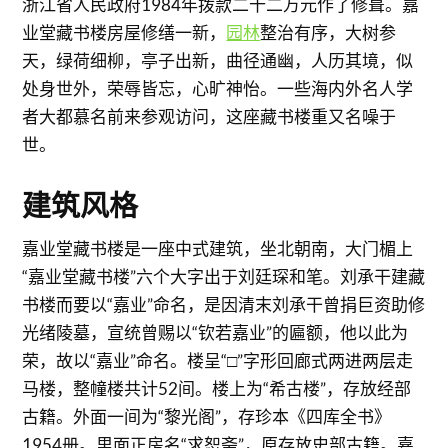
浙江省人民政府1984年拨款二十二万元作了修葺。嘉
业堂藏书楼房屋修缮一新，
园林
整治有序，大树参
天，绿荷细柳，亭子出新，曲径通幽，人历其境，似
处身世外，荣辱皆忘，心旷神怡。一些海内外名人学
者大都慕名前来参观访问，这座藏书楼重又名噪于
世。
建筑风格
嘉业堂藏书楼是一座中式建筑，坐北朝南，大门楣上
“嘉业堂藏书楼”六个大字出于刘廷琛和笔。刘承干建藏
书楼而要以“嘉业”命名，是因清末刘承干曾捐巨资助修
光绪陵墓，宣统曾赐以“钦若嘉业”的匾额，他以此为
荣，故以“嘉业”命名。楼呈“□”字形回廊式两进两层走
马楼，整幢楼共计52间。楼上为“希古楼”，存放经部
古籍。外面一间为“黎光阁”，存珍本《四库全书》
1954册。里面正房名“求恕斋”，原存放史部古籍。嘉