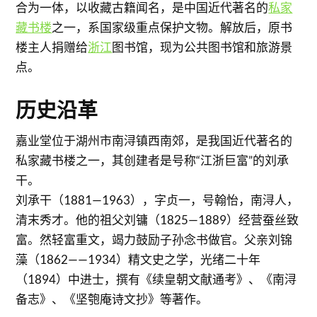
合为一体，以收藏古籍闻名，是中国近代著名的
私家
藏书楼
之一，系国家级重点保护文物。解放后，原书
楼主人捐赠给
浙江
图书馆，现为公共图书馆和旅游景
点。
历史沿革
嘉业堂位于湖州市南浔镇西南郊，是我国近代著名的
私家藏书楼之一，其创建者是号称“江浙巨富”的刘承
干。
刘承干（1881—1963），字贞一，号翰怡，南浔人，
清末秀才。他的祖父刘镛（1825—1889）经营蚕丝致
富。然轻富重文，竭力鼓励子孙念书做官。父亲刘锦
藻（1862——1934）精文史之学，光绪二十年
（1894）中进士，撰有《续皇朝文献通考》、《南浔
备志》、《坚匏庵诗文抄》等著作。