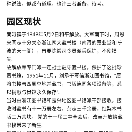
种说法，似都有道理，也许三者兼备，待考。
园区现状
南浔镇于1949年5月2日和平解放。大军南下时，周恩
来同志十分关心浙江两大藏书楼（南浔的嘉业堂和 宁
波的天一阁），曾要陈毅司令员派兵保护，不使损
失。
故解放军专门派一连战士驻守藏书楼，保护了这批珍
贵书籍。1951年11月，刘承干写信浙江图书馆，“愿
将书楼与四周空地并藏书，书版连同各项设备等，悉
以捐献与贵馆永久保存”。
当时由浙江图书馆和嘉兴地区图书馆派干部接收。接
收时藏书有十一万册左右，杂志三千余册，红梨木书
版三万余块。 党的十一届三中全会后，改革开放给藏
书楼带来了新生。