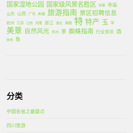
国家湿地公园
国家级风景名胜区
寺庙
安徽
旅游指南
景区招聘信息
山西
山东
广东
新疆
特
特产
玉
浙江
杭州
羊
江苏
河南
湖南
江西
湖北
美景
蜘蛛指南
自然风光
茶
酒
行业资讯
苏州
鱼
陕西
分类
中国各省之最盘点
四川旅游