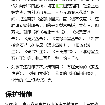
传》两部书的底稿，均在
北京
国史馆内，社会上已
经绝迹，为刘氏出资二、三万元派专人花数年时
间，把这两部书全部抄回来。藏书楼不仅藏书，还
聘请专家刻印书，用的是红梨木书版，共有三、四
万块。刻印书有《嘉业堂丛书》、《求恕斋丛
书》、《吴兴丛书》、《留馀草堂丛书》、《希古
楼金 石丛书》以及《景宋四史》、《旧五代史
注》、《晋书？注》、《章氏遗书》、《北琼室金
石补正》等，共二百几十种，约三千卷。
刘承干还刻印了不少清朝禁书，有屈大均的《安龙
逸史》、《翁山文外》，蔡显的《闲渔闲闲录》，
李清的《三恒笔记》等。
保护措施
2022年，嘉业堂藏书楼及小莲庄之馨德楼、走马楼修