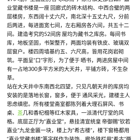
业堂藏书楼是一座 回廊式的砖木结构、中西合璧的两
层楼房，东西阔十丈六尺，南北深十五丈九尺，分前
后两进，每进面宽七间，左右厢房各六间，共五十二
间。建造考究的52间房 屋均为藏书之库房。每间书
库，地板坚固，书架整齐，两面均装有铁皮、玻璃双
层窗户。楼四周墙基约五、六尺高，皆用花岗岩砌
筑。平面呈“口”字形，为了便于 晒书，两进房屋中间
有一占地300多平方米的大天井，平铺方砖，不生杂
草。
站在大天井中东南西北四望，只见凡朝天井的库房均
安装的是落地长窗，窗多，便于 通风采光，建楼主人
思虑缜密。所有楼堂斋室都陈列着大理石屏风、书
桌、
茶
几和香杞榻等红木家具，一派清代厅堂的风
格。底层正厅为“嘉业堂”，悬挂清宣统皇 帝御赐“钦若
嘉业”九龙金匾一块，楼上为“希古楼”，楼下窗格都用
“嘉业堂藏书楼”篆字样作为装饰，廊外铁栏用“希古”两