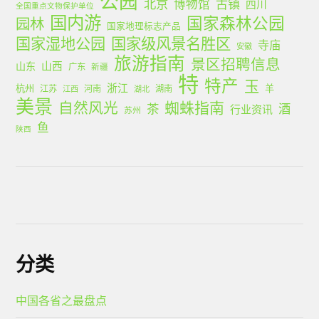
公园
北京
古镇
博物馆
四川
全国重点文物保护单位
国内游
国家森林公园
园林
国家地理标志产品
国家湿地公园
国家级风景名胜区
寺庙
安徽
旅游指南
景区招聘信息
山西
山东
广东
新疆
特
特产
玉
浙江
杭州
羊
江苏
河南
湖南
江西
湖北
美景
蜘蛛指南
自然风光
茶
酒
行业资讯
苏州
鱼
陕西
分类
中国各省之最盘点