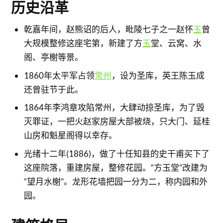
历史沿革
乾嘉年间，赵熊诏的后人，毗陵七子之一赵怀
玉
曾
大规模整修这座宅第，新建了方
玉
堂、云窝、水
阁、亭榭等景。
1860年太平军占领
常州
，设为圣库，英王陈玉成
还曾驻节于此。
1864年李鸿章攻陷常州，大肆动掠圣库，为了毁
灭罪证，一把火赵家房屋大部被烧，只大门、延桂
山房和魁星阁得以幸存。
光绪十二年(1886)，做了十任知县的史干甫买下了
这座院落，重建房屋，整修花园。“方玉堂”改建为
“望月水榭”。龙形花墙把园一分为二，称内园和外
园。