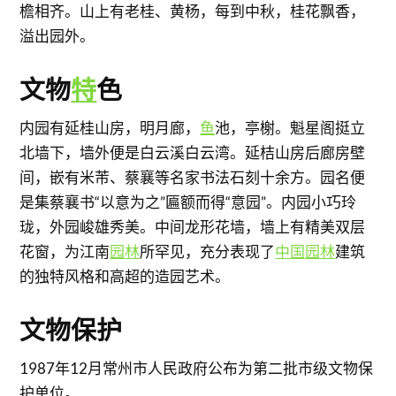
檐相齐。山上有老桂、黄杨，每到中秋，桂花飘香，
溢出园外。
文物
特
色
内园有延桂山房，明月廊，
鱼
池，亭榭。魁星阁挺立
北墙下，墙外便是白云溪白云湾。延桔山房后廊房壁
间，嵌有米芾、蔡襄等名家书法石刻十余方。园名便
是集蔡襄书“以意为之”匾额而得“意园”。内园小巧玲
珑，外园峻雄秀美。中间龙形花墙，墙上有精美双层
花窗，为江南
园林
所罕见，充分表现了
中国园林
建筑
的独特风格和高超的造园艺术。
文物保护
1987年12月常州市人民政府公布为第二批市级文物保
护单位。