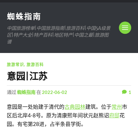
蜘蛛指南
中国旅游榜单|中国旅游指南|旅游百科|中国5A级景
区|特产大全|特产百科|地区特产|中国之最|旅游图
谱
旅游常识
,
旅游百科
意园|江苏
通过
蜘蛛指南
在
2022-06-02
1
意园是一处始建于清代的
古典园林
建筑。位于
常州
市
区后北岸4-8号。原为清康熙年间状元赵熊诏
府邸
花
园。有宅第28进，占半条县学街。