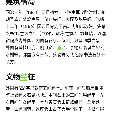
建筑格局
同治三年（1864）四月初六，李鸿章军攻陷常州，抢
劫圣库，焚烧房屋，仅存头门、大厅及魁星阁。光绪
十二年（1886）园归县令史干甫。史加以改建，集蔡
襄书”以意为之”四字为额，遂称”意园”。筑垣墙，以漏
窗隔成内外园。内园有花厅、假山，分呈四季之景；
外园有延桂山房、明月廊、
鱼
池、亭榭及临溪之望云
水榭等。廊壁嵌有米芾、蔡襄等历代 名家书法石刻十
余方。
文物
特
征
外园有“凸”字形朝南五间经堂。东面一间与船厅相邻，
壁上嵌经文石刻八块。中间凸出的三间为男经堂，左
右两间为女经堂。堂前黄石假山奇峰峻岭，丘壑跌
宕，山径回转。这座假山占了大半个园子，主峰与屋