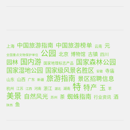
中国旅游指南
中国旅游榜单
元
上海
云南
公园
北京
古镇
博物馆
四川
全国重点文物保护单位
国内游
国家森林公园
园林
国家地理标志产品
国家湿地公园
国家级风景名胜区
寺庙
安徽
旅游指南
景区招聘信息
山西
山东
广东
新疆
特
特产
玉
浙江
杭州
羊
江苏
河南
湖南
江西
湖北
美景
蜘蛛指南
自然风光
茶
酒
行业资讯
苏州
鱼
陕西