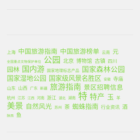
中国旅游指南
中国旅游榜单
元
上海
云南
公园
北京
古镇
博物馆
四川
全国重点文物保护单位
国内游
国家森林公园
园林
国家地理标志产品
国家湿地公园
国家级风景名胜区
寺庙
安徽
旅游指南
景区招聘信息
山西
山东
广东
新疆
特
特产
玉
浙江
杭州
羊
江苏
河南
湖南
江西
湖北
美景
蜘蛛指南
自然风光
茶
酒
行业资讯
苏州
鱼
陕西