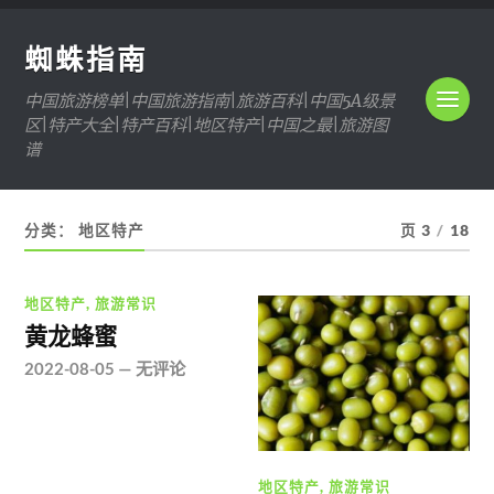
蜘蛛指南
中国旅游榜单|中国旅游指南|旅游百科|中国5A级景
区|特产大全|特产百科|地区特产|中国之最|旅游图
谱
分类：
地区特产
页 3
/
18
地区特产
,
旅游常识
黄龙蜂蜜
2022-08-05
—
无评论
地区特产
,
旅游常识