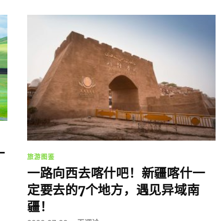
一
旅游图鉴
一路向西去喀什吧！新疆喀什一
定要去的7个地方，遇见异域南
疆！