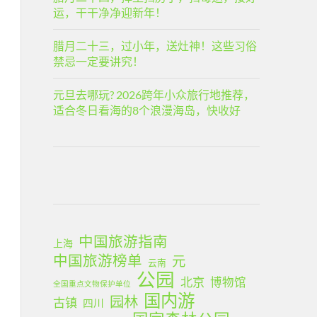
运，干干净净迎新年！
腊月二十三，过小年，送灶神！这些习俗
禁忌一定要讲究！
元旦去哪玩? 2026跨年小众旅行地推荐，
适合冬日看海的8个浪漫海岛，快收好
中国旅游指南
上海
中国旅游榜单
元
云南
公园
北京
博物馆
全国重点文物保护单位
国内游
园林
古镇
四川