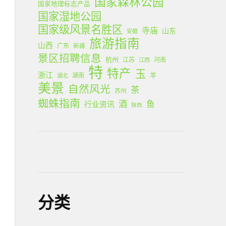
国家森林公园
国家地理标志产品
国家湿地公园
国家级风景名胜区
寺庙
山东
安徽
旅游指南
山西
广东
新疆
景区招聘信息
杭州
江苏
河南
江西
特
特产
玉
浙江
羊
湖南
湖北
美景
自然风光
茶
苏州
蜘蛛指南
酒
鱼
行业资讯
陕西
分类