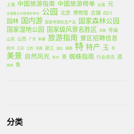
中国旅游指南
中国旅游榜单
元
上海
云南
公园
北京
古镇
博物馆
四川
全国重点文物保护单位
国内游
国家森林公园
园林
国家地理标志产品
国家湿地公园
国家级风景名胜区
寺庙
安徽
旅游指南
景区招聘信息
山西
山东
广东
新疆
特
特产
玉
浙江
杭州
羊
江苏
河南
湖南
江西
湖北
美景
蜘蛛指南
自然风光
茶
酒
行业资讯
苏州
鱼
陕西
分类