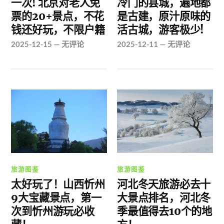
一次! 北京对老人免
冷门的县城，遍地都
票的20+景点，不花
是古建，原汁原味的
钱还好玩，不限户籍
活古城，游客极少!
2025-12-15
—
无评论
2025-12-11
—
无评论
旅游图鉴
旅游图鉴
太好玩了！山西忻州
河北冬天旅游必去十
9大宝藏景点，第一
大景点排名，河北冬
次到忻州游玩必收
季最值得去10个的地