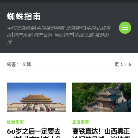
蜘蛛指南
中国旅游榜单|中国旅游指南|旅游百科|中国5A级景
区|特产大全|特产百科|地区特产|中国之最|旅游图
谱
标签：
长城
页 1
/
6
旅游图鉴
旅游图鉴
60岁之后一定要去
高铁直达！山西真正