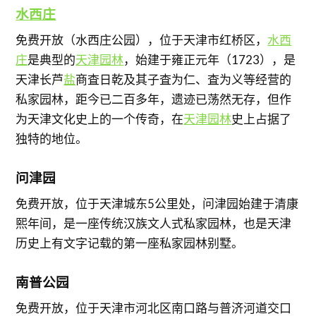
水西庄
免费开放（水西庄公园），位于天津市红桥区，
水西
庄
是典型的
天津园林
，始建于雍正元年（1723），是
天津长芦
盐
商査日乾及其子査为仁、査为义等经营的
私家园林，距今已二百多年，遗迹已荡然无存，但作
为天津文化史上的一个传奇，在
天津园林
史上占据了
独特的地位。
问津园
免费开放，位于天津城东5公里处，问津园始建于清康
熙年间，是一座传统汉族文人式私家园林，也是天津
历史上有文字记载的第一座私家园林别墅。
南普公园
免费开放，位于天津市河北区南口路与普济河道交口