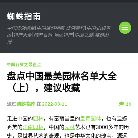
蜘蛛指南
中国旅游榜单|中国旅游指南|旅游百科|中国5A级景
区|特产大全|特产百科|地区特产|中国之最|旅游图
谱
中国各省之最盘点
盘点中国最美园林名单大全
（上），建议收藏
通过
蜘蛛指南
在
2022-03-11
16
走进中国的
园林
，有富丽堂皇的
皇家园林
，也有温婉
秀美的
江南园林
，中国的
园林
艺术已有3000多年的历
史，是世界艺术的奇观，也是中华文化的瑰宝，源远