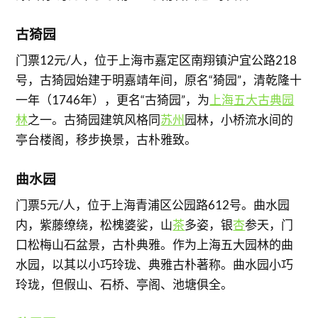
古猗园
门票12元/人，位于上海市嘉定区南翔镇沪宜公路218
号，古猗园始建于明嘉靖年间，原名“猗园”，清乾隆十
一年（1746年），更名“古猗园”，为
上海五大古典园
林
之一。古猗园建筑风格同
苏州
园林，小桥流水间的
亭台楼阁，移步换景，古朴雅致。
曲水园
门票5元/人，位于上海青浦区公园路612号。曲水园
内，紫藤缭绕，松槐婆娑，山
茶
多姿，银
杏
参天，门
口松梅山石盆景，古朴典雅。作为上海五大园林的曲
水园，以其以小巧玲珑、典雅古朴著称。曲水园小巧
玲珑，但假山、石桥、亭阁、池塘俱全。