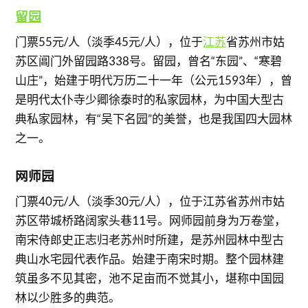
留园
门票55元/人（淡季45元/人），位于
江苏
省苏州市姑
苏区阊门外留园路338号。留园，曾名“东园”、“寒碧
山庄”，始建于明代万历二十一年（公元1593年），曾
是明代太仆寺少卿徐泰时的私家园林，为中国大型古
典私家园林，有“吴下名园”的美誉，也是我国四大园林
之一。
网师园
门票40元/人（淡季30元/人），位于江苏省苏州市姑
苏区带城桥路阔家头巷11号。网师园前身为万卷堂，
南宋侍郎史正志归老苏州时所建，是苏州园林中型古
典山水宅园代表作品。始建于南宋时期。整个园林建
筑虽多不见其密，池不足亩而不觉其小，堪称中国园
林以少胜多的典范。