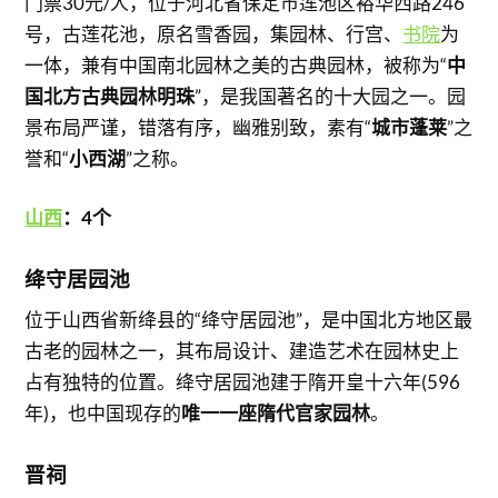
门票30元/人，位于河北省保定市莲池区裕华西路246
号，古莲花池，原名雪香园，集园林、行宫、
书院
为
一体，兼有中国南北园林之美的古典园林，被称为“
中
国北方古典园林明珠
”，是我国著名的十大园之一。园
景布局严谨，错落有序，幽雅别致，素有“
城市蓬莱
”之
誉和“
小西湖
”之称。
山西
：4个
绛守居园池
位于山西省新绛县的“绛守居园池”，是中国北方地区最
古老的园林之一，其布局设计、建造艺术在园林史上
占有独特的位置。绛守居园池建于隋开皇十六年(596
年)，也中国现存的
唯一一座隋代官家园林
。
晋祠