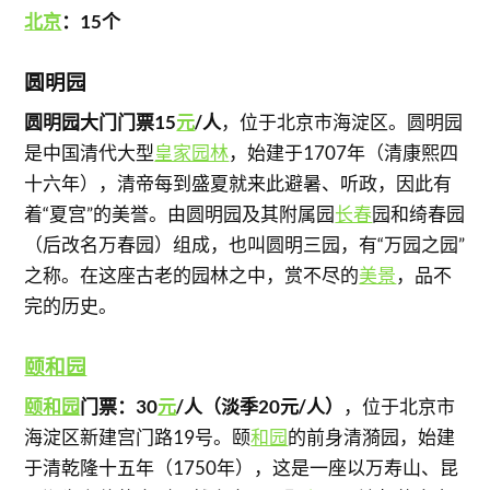
北京
：15个
圆明园
圆明园大门门票15
元
/人
，位于北京市海淀区。圆明园
是中国清代大型
皇家园林
，始建于1707年（清康熙四
十六年），清帝每到盛夏就来此避暑、听政，因此有
着“夏宫”的美誉。由圆明园及其附属园
长春
园和绮春园
（后改名万春园）组成，也叫圆明三园，有“万园之园”
之称。在这座古老的园林之中，赏不尽的
美景
，品不
完的历史。
颐和园
颐和园
门票：30
元
/人（淡季20元/人）
，位于北京市
海淀区新建宫门路19号。颐
和园
的前身清漪园，始建
于清乾隆十五年（1750年），这是一座以万寿山、昆