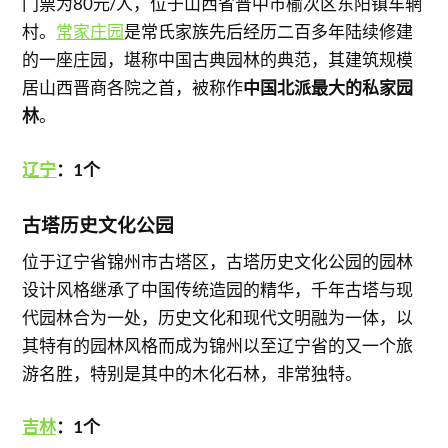
门票为80元/人，位于山西省晋中市榆次区东阳镇车辋
村。
常家庄园
是常氏家族先后经历二百多年陆续修建
的一座庄园，堪称中国古典园林的典范，其建筑规模
居山西晋商各院之首，被称作
中国北派最大的私家园
林
。
辽宁
：1个
古塔历史文化公园
位于辽宁省锦州市古塔区，古塔历史文化公园的园林
设计风格继承了中国传统造园的精华，千年古塔与现
代园林合为一处，历史文化和现代文明融为一体，以
其特有的园林风格而成为锦州以至辽宁省的又一个旅
游名胜，特别是其中的木化石林，非常独特。
吉林
：1个