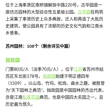
位于上海奉贤区南桥镇解放中路220号，古华园是一
座仿古园林的大型综合性五星级公园。
古华园
在构筑
上采集了奉贤历史上众多典故，迁入和再造了大批历
史建筑，使公园具有了浓郁的历史文化气韵和江南水
乡景象。
苏州园林：108个（剩余详见中篇）
拙政园
门票80元/人（淡季70元/人），位于
江苏
省苏州市姑
苏区东北街178号。
拙政园
始建于明正德四年
（1509），以山岛、竹坞、松岗、曲水之趣，被胜誉
为“天下园林之典范”。拙政园是中国园林的杰出代表，
亦是江南
私家花园
典范，也是中国四大名园之一，且
历史最为悠久。