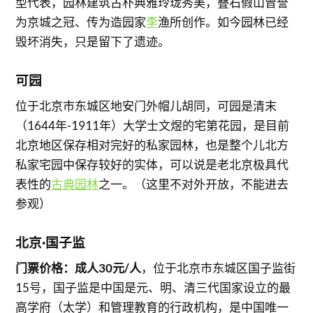
型代表，园林建筑古朴典雅玲珑秀美，叠石假山曾誉
为京城之冠、传为造园家
李
渔所创作。如今园林已经
毁坏消失，只是留下了遗迹。
可园
位于北京市东城区地安门外帽儿胡同，可园是清末
（1644年-1911年）大学士文煜的宅第花园，是目前
北京地区保存相对完好的私家园林，也是整个儿北方
私家宅园中保存较好的实体，可以说是老北京极具代
表性的
古典园林
之一。（这里不对外开放，不能进去
参观）
北京·国子监
门票价格：成人30元/人
，位于北京市东城区国子监街
15号，国子监是中国是元、明、清三代国家设立的最
高学府（太学）和管理教育的行政机构，是中国唯一