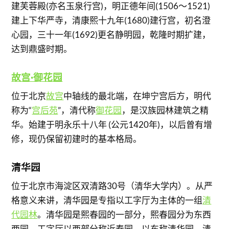
建芙蓉殿(亦名玉泉行宫)，明正德年间(1506～1521)
建上下华严寺，清康熙十九年(1680)建行宫，初名澄
心园，三十一年(1692)更名静明园，乾隆时期扩建，
达到鼎盛时期。
故宫·御花园
位于北京
故宫
中轴线的最北端，在坤宁宫后方，明代
称为“
宫后苑
”，清代称
御花园
，是汉族园林建筑之精
华。始建于明永乐十八年 (公元1420年)，以后曾有增
修，现仍保留初建时的基本格局。
清华园
位于北京市海淀区双清路30号（清华大学内）。从严
格意义来讲，清华园是专指以工字厅为主体的一组
清
代园林
。清华园是熙春园的一部分，熙春园分为东西
两园，工字厅以西部分称近春园，以东称清华园，清