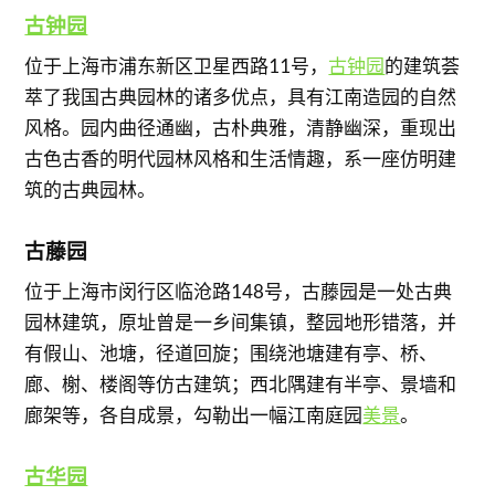
古钟园
位于上海市浦东新区卫星西路11号，
古钟园
的建筑荟
萃了我国古典园林的诸多优点，具有江南造园的自然
风格。园内曲径通幽，古朴典雅，清静幽深，重现出
古色古香的明代园林风格和生活情趣，系一座仿明建
筑的古典园林。
古藤园
位于上海市闵行区临沧路148号，古藤园是一处古典
园林建筑，原址曾是一乡间集镇，整园地形错落，并
有假山、池塘，径道回旋；围绕池塘建有亭、桥、
廊、榭、楼阁等仿古建筑；西北隅建有半亭、景墙和
廊架等，各自成景，勾勒出一幅江南庭园
美景
。
古华园