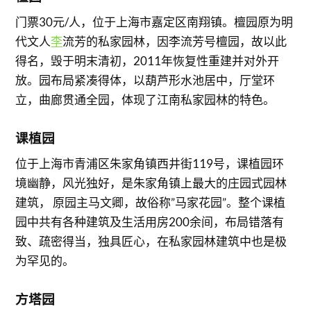
门票30元/人，位于上海市嘉定区南翔镇。檀园原为明
代文人
李
流芳的私家园林，因李流芳号檀园，故以此
得名，毁于明末清初，2011年恢复性重建并对外开
放。园布局紧凑得体，以葫芦形水池居中，厅堂环
立，曲廊贯通全园，体现了江南私家园林的特色。
课植园
位于上海市青浦区朱家角镇西井街119号，课植园环
境幽静，风光独好，是朱家角镇上最大的庄园式园林
建筑， 原园主马文卿，故俗称”马家花园”。整个课植
园中共有各种建筑及生活用房200余间，布局错落有
致、疏密得当，独具匠心，在私家园林建筑中也是极
为罕见的。
方塔园