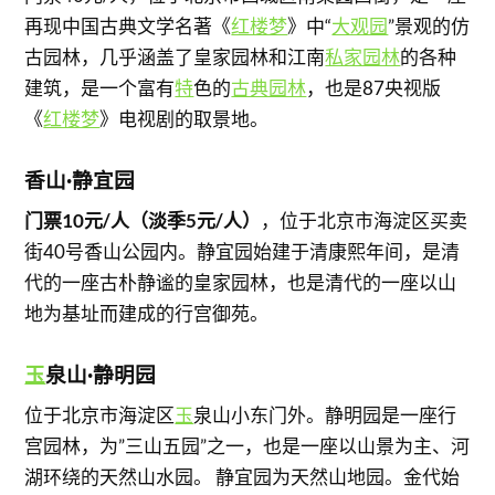
再现中国古典文学名著《
红楼梦
》中“
大观园
”景观的仿
古园林，几乎涵盖了皇家园林和江南
私家园林
的各种
建筑，是一个富有
特
色的
古典园林
，也是87央视版
《
红楼梦
》电视剧的取景地。
香山·静宜园
门票10元/人（淡季5元/人）
，位于北京市海淀区买卖
街40号香山公园内。静宜园始建于清康熙年间，是清
代的一座古朴静谧的皇家园林，也是清代的一座以山
地为基址而建成的行宫御苑。
玉
泉山·静明园
位于北京市海淀区
玉
泉山小东门外。静明园是一座行
宫园林，为”三山五园”之一，也是一座以山景为主、河
湖环绕的天然山水园。 静宜园为天然山地园。金代始