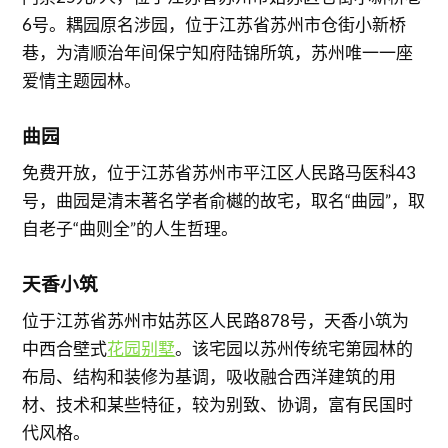
6号。耦园原名涉园，位于江苏省苏州市仓街小新桥
巷，为清顺治年间保宁知府陆锦所筑，苏州唯一一座
爱情主题园林。
曲园
免费开放，位于江苏省苏州市平江区人民路马医科43
号，曲园是清末著名学者俞樾的故宅，取名“曲园”，取
自老子“曲则全”的人生哲理。
天香小筑
位于江苏省苏州市姑苏区人民路878号，天香小筑为
中西合壁式
花园别墅
。该宅园以苏州传统宅第园林的
布局、结构和装修为基调，吸收融合西洋建筑的用
材、技术和某些特征，较为别致、协调，富有民国时
代风格。