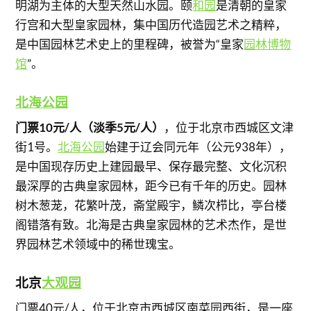
明湖为主体的大型天然山水园。颐
和园
是清朝的皇家
行宫和大型皇家园林，集中国历代造园艺术之精粹，
是中国园林艺术史上的里程碑，被誉为“皇家
园林博物
馆
”。
北海
公园
门票10元/人（淡季5元/人）
，位于北京市西城区文津
街1号。
北海
公园
始建于辽会同元年（公元938年），
是中国现存历史上建园最早、保存最完整、文化沉积
最深厚的古典皇家园林，距今已有千年的历史。园林
树木葱茏，花繁叶茂，斋堂殿宇，鳞次栉比，亭台楼
阁错落有致。北海是古典皇家园林的艺术杰作，是世
界园林艺术领域中的稀世瑰宝。
北京
大观园
门票40元/人，位于北京市西城区南菜园西街，是一座