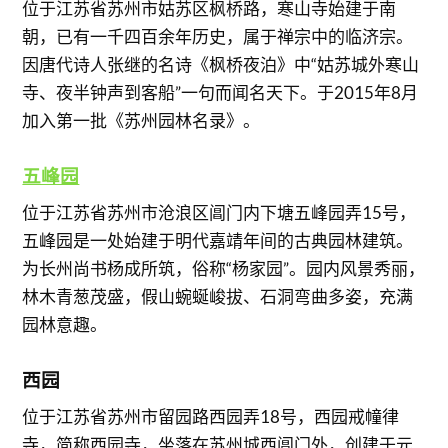
位于江苏省苏州市姑苏区枫桥路，寒山寺始建于南
朝，已有一千四百余年历史，属于禅宗中的临济宗。
因唐代诗人张继的名诗《枫桥夜泊》中“姑苏城外寒山
寺、夜半钟声到客船”一句而闻名天下。于2015年8月
加入第一批《苏州园林名录》。
五峰园
位于江苏省苏州市沧浪区阊门内下塘五峰园弄15号，
五峰园是一处始建于明代嘉靖年间的古典园林建筑。
为长州尚书杨成所筑，俗称“杨家园”。园内风景秀丽，
林木青葱茂盛，假山蜿蜒峻拔、石洞弯曲多姿，充满
园林意趣。
西园
位于江苏省苏州市留园路西园弄18号，西园戒幢律
寺，简称西园寺，坐落在苏州城西阊门外，创建于元