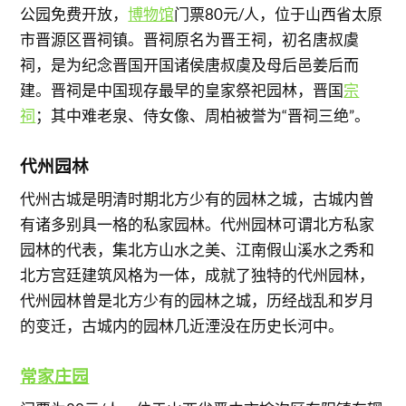
公园免费开放，
博物馆
门票80元/人，位于山西省太原
市晋源区晋祠镇。晋祠原名为晋王祠，初名唐叔虞
祠，是为纪念晋国开国诸侯唐叔虞及母后邑姜后而
建。晋祠是中国现存最早的皇家祭祀园林，晋国
宗
祠
；其中难老泉、侍女像、周柏被誉为“晋祠三绝”。
代州园林
代州古城是明清时期北方少有的园林之城，古城内曾
有诸多别具一格的私家园林。代州园林可谓北方私家
园林的代表，集北方山水之美、江南假山溪水之秀和
北方宫廷建筑风格为一体，成就了独特的代州园林，
代州园林曾是北方少有的园林之城，历经战乱和岁月
的变迁，古城内的园林几近湮没在历史长河中。
常家庄园