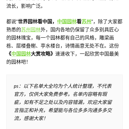
流长，影响广泛。
都说“
世界园林看中国，
中国园林
看
苏州
”，除了大家都
熟悉的
苏州园林
外，国内各地仍保留了众多别具匠心
的园林瑰宝，每一个园林都有自己的风格，雕梁画
栋、层楼叠榭、亭水楼台，诗情画意无处不在。这份
《
中国园林
大赏攻略》
速速收下，一起欣赏中国最美
的园林吧！
ps：以下名单大全均为个人统计整理，不代表
官方，仅供大家免费参考。名单内容略有瑕
疵，如有不足之处以及内容错漏，欢迎大家留
言指正和补充，希望能与各位多多沟通多多交
流，感谢大家！