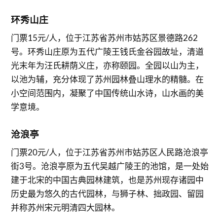
环秀山庄
门票15元/人，位于江苏省苏州市姑苏区景德路262
号。环秀山庄原为五代广陵王钱氏金谷园故址，清道
光末年为汪氏耕荫义庄，亦称颐园。全园以山为主，
以池为辅，充分体现了苏州园林叠山理水的精髓。在
小空间范围内，凝聚了中国传统山水诗，山水画的美
学意境。
沧浪亭
门票20元/人，位于江苏省苏州市姑苏区人民路沧浪亭
街3号。沧浪亭原为五代吴越广陵王的池馆，是一处始
建于北宋的中国古典园林建筑，也是苏州现存诸园中
历史最为悠久的古代园林，与狮子林、拙政园、留园
并称苏州宋元明清四大园林。