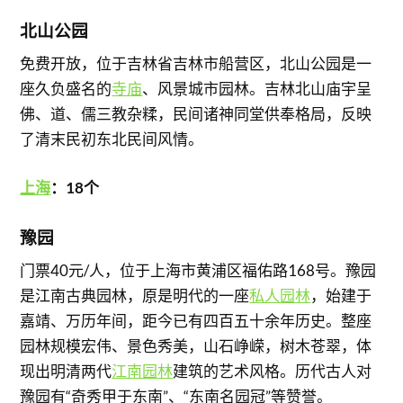
北山公园
免费开放，位于吉林省吉林市船营区，北山公园是一
座久负盛名的
寺庙
、风景城市园林。吉林北山庙宇呈
佛、道、儒三教杂糅，民间诸神同堂供奉格局，反映
了清末民初东北民间风情。
上海
：18个
豫园
门票40元/人，位于上海市黄浦区福佑路168号。豫园
是江南古典园林，原是明代的一座
私人园林
，始建于
嘉靖、万历年间，距今已有四百五十余年历史。整座
园林规模宏伟、景色秀美，山石峥嵘，树木苍翠，体
现出明清两代
江南园林
建筑的艺术风格。历代古人对
豫园有“奇秀甲于东南”、“东南名园冠”等赞誉。