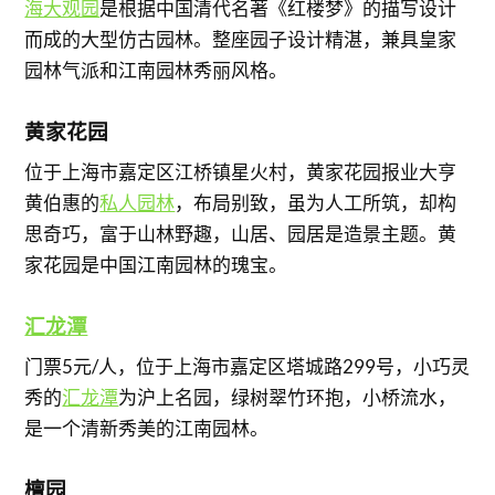
海大观园
是根据中国清代名著《红楼梦》的描写设计
而成的大型仿古园林。整座园子设计精湛，兼具皇家
园林气派和江南园林秀丽风格。
黄家花园
位于上海市嘉定区江桥镇星火村，黄家花园报业大亨
黄伯惠的
私人园林
，布局别致，虽为人工所筑，却构
思奇巧，富于山林野趣，山居、园居是造景主题。黄
家花园是中国江南园林的瑰宝。
汇龙潭
门票5元/人，位于上海市嘉定区塔城路299号，小巧灵
秀的
汇龙潭
为沪上名园，绿树翠竹环抱，小桥流水，
是一个清新秀美的江南园林。
檀园