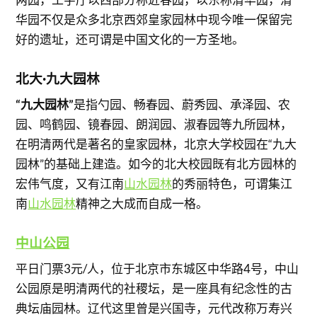
华园不仅是众多北京西郊皇家园林中现今唯一保留完
好的遗址，还可谓是中国文化的一方圣地。
北大·九大园林
“九大园林”
是指勺园、畅春园、蔚秀园、承泽园、农
园、鸣鹤园、镜春园、朗润园、淑春园等九所园林，
在明清两代是著名的皇家园林，北京大学校园在“九大
园林”的基础上建造。如今的北大校园既有北方园林的
宏伟气度，又有江南
山水园林
的秀丽特色，可谓集江
南
山水园林
精神之大成而自成一格。
中山公园
平日门票3元/人，位于北京市东城区中华路4号，中山
公园原是明清两代的社稷坛，是一座具有纪念性的古
典坛庙园林。辽代这里曾是兴国寺，元代改称万寿兴