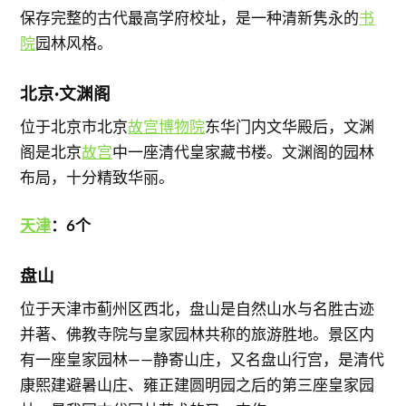
保存完整的古代最高学府校址，是一种清新隽永的
书
院
园林风格。
北京·文渊阁
位于北京市北京
故宫博物院
东华门内文华殿后，文渊
阁是北京
故宫
中一座清代皇家藏书楼。文渊阁的园林
布局，十分精致华丽。
天津
：6个
盘山
位于天津市蓟州区西北，盘山是自然山水与名胜古迹
并著、佛教寺院与皇家园林共称的旅游胜地。景区内
有一座皇家园林——静寄山庄，又名盘山行宫，是清代
康熙建避暑山庄、雍正建圆明园之后的第三座皇家园