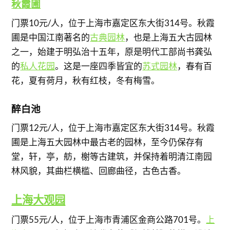
秋霞圃
门票10元/人，位于上海市嘉定区东大街314号。秋霞
圃是中国江南著名的
古典园林
，也是上海五大古园林
之一，始建于明弘治十五年，原是明代工部尚书龚弘
的
私人花园
。这是一座四季皆宜的
苏式园林
，春有百
花，夏有荷月，秋有红枝，冬有梅雪。
醉白池
门票12元/人，位于上海市嘉定区东大街314号。秋霞
圃是上海五大园林中最古老的园林，至今仍保存有
堂，轩，亭，舫，榭等古建筑，并保持着明清江南园
林风貌，其曲栏横槛、回廊曲径，古色古香。
上海大观园
门票55元/人，位于上海市青浦区金商公路701号。
上