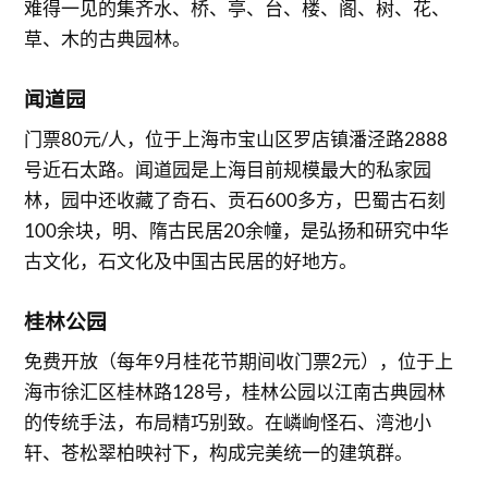
难得一见的集齐水、桥、亭、台、楼、阁、树、花、
草、木的古典园林。
闻道园
门票80元/人，位于上海市宝山区罗店镇潘泾路2888
号近石太路。闻道园是上海目前规模最大的私家园
林，园中还收藏了奇石、贡石600多方，巴蜀古石刻
100余块，明、隋古民居20余幢，是弘扬和研究中华
古文化，石文化及中国古民居的好地方。
桂林公园
免费开放（每年9月桂花节期间收门票2元），位于上
海市徐汇区桂林路128号，桂林公园以江南古典园林
的传统手法，布局精巧别致。在嶙峋怪石、湾池小
轩、苍松翠柏映衬下，构成完美统一的建筑群。