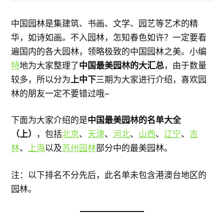
中国园林是集建筑、书画、文学、园艺等艺术的精
华，如诗如画。不入园林，怎知春色如许？一定要看
遍国内的各大园林，领略极致的中国园林之美。小编
特
地为大家整理了
中国最美园林的大汇总
，由于数量
较多，所以分为
上中下
三期为大家进行介绍，喜欢园
林的朋友一定不要错过哦~
下面为大家介绍的是
中国最美园林的名单大全
（上）
，包括
北京
、
天津
、
河北
、
山西
、
辽宁
、
吉
林
、
上海
以及
苏州园林
部分中的最美园林。
注：以下排名不分先后，此名单未包含港澳台地区的
园林。