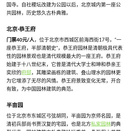
国寺。自社稷坛改建为公园以后，北京城内第一座公
共园林，历史悠久古朴典雅。
北京·恭王府
门票40元/人
，位于北京市西城区前海西街17号。“一
座恭王府，半部清朝史”，恭王府园林是清朝极具代表
性的园林景观也是清代规模最大的一座王府。恭王府
始建于十八世纪末，它曾是清代大学士和珅和恭亲王
奕欣的
府邸
，其雕梁画栋的建筑、叠山理水的园林更
为它增添了无尽的风情。恭王府景致变化无常，开合
有致，为中国园林建筑的典范。
半亩园
位于北京市东城区弓弦胡同，半亩园为京师名园，是
清初兵部尚书贾汉复的宅园，也是北方
私家园林
的典