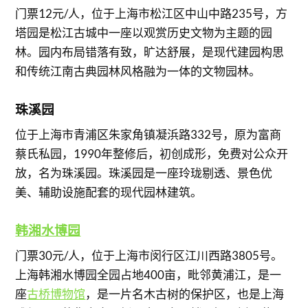
门票12元/人，位于上海市松江区中山中路235号，方
塔园是松江古城中一座以观赏历史文物为主题的园
林。园内布局错落有致，旷达舒展，是现代建园构思
和传统江南古典园林风格融为一体的文物园林。
珠溪园
位于上海市青浦区朱家角镇凝浜路332号，原为富商
蔡氏私园，1990年整修后，初创成形，免费对公众开
放，名为珠溪园。珠溪园是一座玲珑剔透、景色优
美、辅助设施配套的现代园林建筑。
韩湘水博园
门票30元/人，位于上海市闵行区江川西路3805号。
上海韩湘水博园全园占地400亩，毗邻黄浦江，是一
座
古桥博物馆
，是一片名木古树的保护区，也是上海