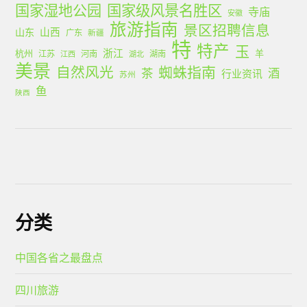
国家湿地公园
国家级风景名胜区
寺庙
安徽
旅游指南
景区招聘信息
山西
山东
广东
新疆
特
特产
玉
浙江
杭州
羊
江苏
河南
湖南
江西
湖北
美景
蜘蛛指南
自然风光
茶
酒
行业资讯
苏州
鱼
陕西
分类
中国各省之最盘点
四川旅游