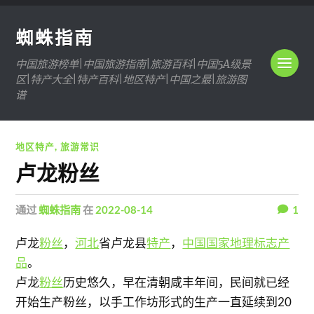
蜘蛛指南
中国旅游榜单|中国旅游指南|旅游百科|中国5A级景
区|特产大全|特产百科|地区特产|中国之最|旅游图
谱
地区特产
,
旅游常识
卢龙粉丝
通过
蜘蛛指南
在
2022-08-14
1
卢龙
粉丝
，
河北
省卢龙县
特产
，
中国国家地理标志产
品
。
卢龙
粉丝
历史悠久，早在清朝咸丰年间，民间就已经
开始生产粉丝，以手工作坊形式的生产一直延续到20