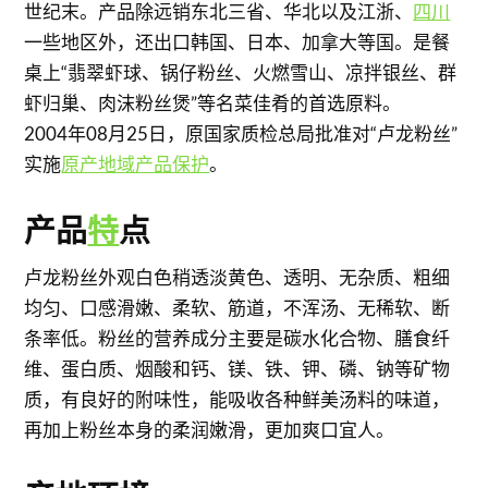
世纪末。产品除远销东北三省、华北以及江浙、
四川
一些地区外，还出口韩国、日本、加拿大等国。是餐
桌上“翡翠虾球、锅仔粉丝、火燃雪山、凉拌银丝、群
虾归巢、肉沫粉丝煲”等名菜佳肴的首选原料。
2004年08月25日，原国家质检总局批准对“卢龙粉丝”
实施
原产地域产品保护
。
产品
特
点
卢龙粉丝外观白色稍透淡黄色、透明、无杂质、粗细
均匀、口感滑嫩、柔软、筋道，不浑汤、无稀软、断
条率低。粉丝的营养成分主要是碳水化合物、膳食纤
维、蛋白质、烟酸和钙、镁、铁、钾、磷、钠等矿物
质，有良好的附味性，能吸收各种鲜美汤料的味道，
再加上粉丝本身的柔润嫩滑，更加爽口宜人。