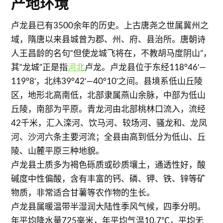
产地环境
卢龙县已有3500余年的历史。上古唐尧之世属冀州之
域，隋唐以来县城曾为郡、州、府、县治所。唐朝诗
人王昌龄的名句“但使龙城飞将在，不教胡马度阴山”，
其“龙城”正是指
河北
卢龙。卢龙县位于东经118°46′—
119°8′，北纬39°42′—40°10′之间。县境系低山丘陵
区，地形北高南低，北部隶属燕山余脉，中部为低山
丘陵，南部为平原。青龙河由北部桃林口流入，流经
42千米，汇入滦河、饮马河、较场河、骚龙和、龙凤
河、沙河六条主要河流；全县由高到低分为低山、丘
陵、山麓平原三种地貌。
卢龙县土质多为褐色砾质或砂质壤土，通透性好，酸
碱度中性偏酸，含有丰富的钙、磷、钾、铁、锌等矿
物质，非常适合甘薯等农作物的生长。
卢龙县属暖温带半湿润大陆性季风气候，四季分明。
年平均降水量725毫米，年平均气温10.7℃，平均无