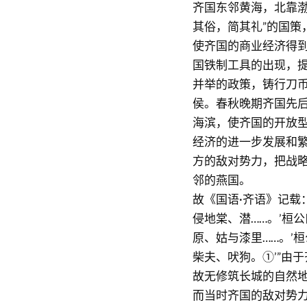
齐国东邻黄海，北靠渤
其俗，简其礼”的国策
使齐国的商业经济得
国铁制工具的出现，
并举的政策，铸行刀
侯。春秋晚期齐国先
海滨，使齐国的开放
经济的进一步发展和
方的敌对势力，把战
邻的燕国。
故《国语·齐语》记载
侵地棠、潜……。’桓
原、姑与漆里……。’
柴夫、吠狗。①’”由
故无修筑长城的自然
而当时齐国的敌对势