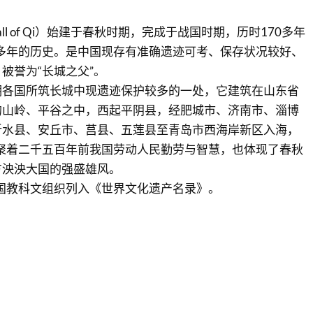
 Wall of Qi）始建于春秋时期，完成于战国时期，历时170多年
0多年的历史。是中国现存有准确遗迹可考、保存状况较好、
被誉为“长城之父”。
期各国所筑长城中现遗迹保护较多的一处，它建筑在山东省
的山岭、平谷之中，西起平阴县，经肥城市、济南市、淄博
沂水县、安丘市、莒县、五莲县至青岛市西海岸新区入海，
凝聚着二千五百年前我国劳动人民勤劳与智慧，也体现了春秋
方泱泱大国的强盛雄风。
合国教科文组织列入《世界文化遗产名录》。