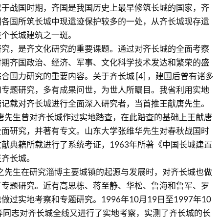
成于战国时期，齐国是我国历史上最早修筑长城的国家，齐
期各国所筑长城中现遗迹保护较多的一处，从齐长城现存遗
整个长城建筑之一斑。
研究，是齐文化研究的重要课题。通过对齐长城的全面考察
时期齐国政治、经济、军事、文化科学技术发达和繁荣的盛
合国力研究的重要内容。关于齐长城 [4] ，建国后曾有诸多
和专题研究，多有成果问世，为世人所瞩目。我省利用实地
籍记载对齐长城进行全面深入研究者，当首推王献唐先生。
献唐先生曾对齐长城作过实地踏查，在此踏查的基础上王献唐
全面研究，并著有专文。山东大学张维华先生对春秋战国时
献典籍所载进行了系统考证，1963年所著《中国长城建置
证齐长城。
仁之先生在研究淄博主要城镇的起源与发展时，对齐长城也做
了专题研究。近有高思栋、蒋至静、华松、鲁海和鲁军、罗
过实地考察和专题研究。1996年10月19日至1997年10
等同志对齐长城全线又进行了实地考察，实测了齐长城的长