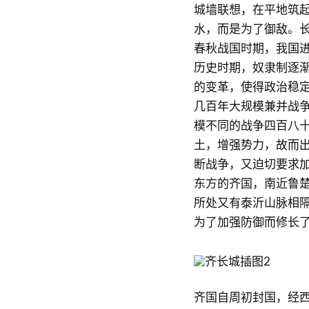
城墙联想，在平地筑
水，而是为了御敌。长
春秋战国时期，我国
历史时期，奴隶制逐
的变革，使得政治稳
几百年大规模兼并战
模不同的战争四百八
土，增强势力，故而
断战争，又迫切要求
东方的齐国，南近鲁
所处又有泰沂山脉相
为了加强防御而修长
齐国自周初封国，经