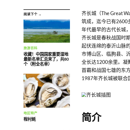
齐长城（The Great
阅读下个 →
筑成，迄今已有260
年代最早的古代长城，
齐长城是春秋战国时
起伏连绵的泰沂山脉
旅游百科
市博山区、临朐县、
收藏！中国国家重要湿地
最新名单汇总来了，共80
全长达1200余里。
个（附全名单）
首霸和战国七雄的东
1987年齐长城被联
地区特产
简介
程村蚝