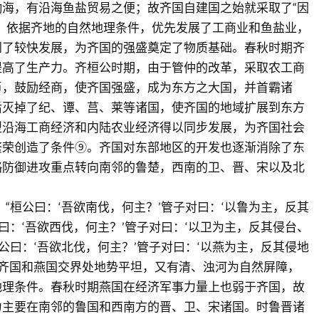
海，有沿海鱼盐贸易之便；故齐国自建国之始就采取了“因
，依据齐地的自然地理条件，优先发展了工商业和鱼盐业，
到了较快发展，为齐国的强盛奠定了物质基础。春秋时期齐
提高了生产力。齐桓公时期，由于管仲的改革，采取农工商
币，鼓励经商，使齐国强盛，成为东方之大国，并首霸诸
后灭掉了纪、谭、莒、莱等诸国，使齐国的地域扩展到东方
型沿海工商经济和内陆农业经济得以同步发展，为齐国社会
繁荣创造了条件⑨。齐国对东部地区的开发也逐渐消除了东
略防御进攻重点转向南邻的鲁楚，西南的卫、晋、宋以及北
：“桓公曰：‘吾欲南伐，何主？’管子对曰：‘以鲁为主，反其
公曰：‘吾欲西伐，何主？’管子对曰：‘以卫为主，反其侵台、
桓公曰：‘吾欲北伐，何主？’管子对曰：‘以燕为主，反其侵地
于齐国和燕国交界处地势平坦，又有清、浊河为自然屏障，
地理条件。春秋时期燕国在经济军事力量上也弱于齐国，故
力主要在南邻的鲁国和西南方的晋、卫、宋诸国。时鲁晋诸