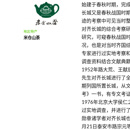
始建于春秋时期，完
长城又是春秋战国时
迹的考察中可见当时
对齐长城的综合考察
地区特产
研究，可窥春秋战国
米仓山茶
况，也是对当时齐国综
专家进行过实地考察
调查资料结合文献典
1952年路大荒、王
先生对齐长城进行了
期列国所置长城，从文
考》一书，有专文考
1976年北京大学侯
过实地调查，并进行
勋章诸学者对齐长城也做
月21日泰安市路宗元