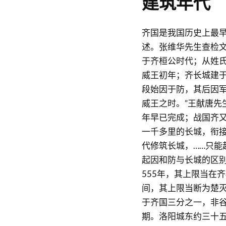
建筑年代
齐国是我国历史上最
述。张维华先生查检
于齐桓公时代；从姓
威王初年；齐长城建于
段始因于防，其后因
威王之时。”王献唐先
年早已完成；战国齐
一千多里的长城，衔接
代修筑长城，……只能
起因和防与长城的区别
555年，其上限当在
间，其上限当断为楚灭
于齐国三分之一，非谷
期。洛阳城东约三十五