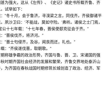
期甚为强大，这从《左传》、《史记》诸史书所载齐鲁、齐
之。试举如下：
：“冬十月，会于鲁济，寻湨梁之言，同伐齐。齐侯御诸平
。夙沙卫曰：‘不能战，莫如守险。’弗听。诸侯之士门焉，
宣公十七年载：“十七年春，晋侯使郄克征会于齐。”
：“晋侯伐齐，将济河。”
：“晋士匄侵齐，及谷，闻丧而还，礼也。”
载：“齐侯遂伐晋，取朝歌。”
时期称雄争霸的政治形势，齐国与鲁、晋、卫、宋诸国的强
春秋时期齐国社会经济的发展和繁荣，齐鲁交界地处泰沂山
件，为齐国在春秋战国时期修筑长城创造了政治、经济、军