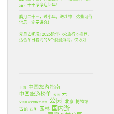
运，干干净净迎新年！
腊月二十三，过小年，送灶神！这些习俗
禁忌一定要讲究！
元旦去哪玩? 2026跨年小众旅行地推荐，
适合冬日看海的8个浪漫海岛，快收好
中国旅游指南
上海
中国旅游榜单
元
云南
公园
北京
博物馆
全国重点文物保护单位
国内游
园林
古镇
四川