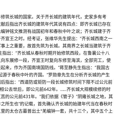
早修筑长城的国家。关于齐长城的建筑年代，史家多有考
文献后指出齐长城的建筑年代其说有四点：即齐长城已存在
氏编钟铭文推测有战国初年和春秋中叶之说；齐长城建于齐
齐宣王之时。经考证，张维华先生提出：“齐长城西南之一
军事上之重要，故首先筑为长城。其南界之长城当建筑于齐
生指出：“齐长城从春秋时期开始修筑西段，在鲁襄公十八
又向东展修一段，齐宣王时复向东修至海滨，全部完工，使
起来，作为齐国南境国防线。”蒋至静先生指出：“我国古
起源于春秋中叶的齐国。”罗勋章先生在分析齐长城的产生
后指出：“西道防或钜防一段长城修筑时间下限不过公元前
齐桓公去世后，即公元前642年。……齐长城大规模续修的时
莒的公元前431年。”我们依据《管子》“阴雍长城之地，其
之所生也”的记载，首先确认齐长城的始建年代当在春秋时
里的太仓古墓曾出土*羌编钟一套，共十三个，其中五个上