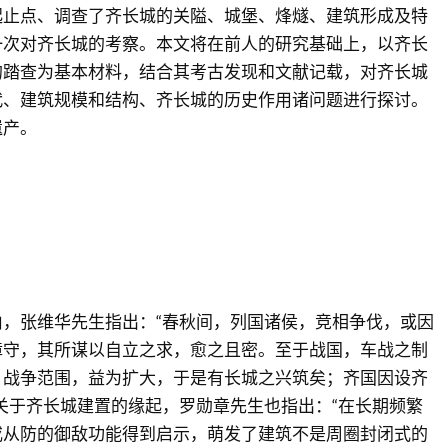
起止点、调查了齐长城的关隘、城堡、烽燧、建筑形成及特
一次对齐长城的考察。本文将在前人的研究基础上，以齐长
的踏查为基本材料，结合其考古发现和文献记载，对齐长城
代、建筑规模和结构、齐长城的历史作用诸问题进行探讨。
遗产。
，张维华先生指出：“春秋间，列国诸侯，竞相争伐，或因
障守，其所谋以自立之求，愈之且密。至于战国，车战之制
，战争范围，益为扩大，于是有长城之兴筑矣；齐国因设齐
关于齐长城建置的缘起，罗勋章先生也指出：“在长期频繁
或从防的御敌功能得到启示，萌发了建筑不是周圈封闭式的