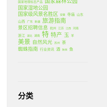
国家森林公园
国家地理标志产品
国家湿地公园
国家级风景名胜区
寺庙
山东
安徽
旅游指南
山西
广东
新疆
景区招聘信息
杭州
江苏
河南
江西
特
特产
玉
浙江
羊
湖南
湖北
美景
自然风光
茶
苏州
蜘蛛指南
酒
鱼
行业资讯
陕西
分类