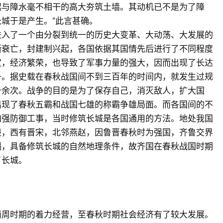
起与障水毫不相干的高大夯筑土墙。其动机已不是为了障
城于是产生。”此言甚确。
进入了一个由分裂到统一的历史大变革、大动荡、大发展的
渐衰亡，封建制兴起，各国依据其国情先后进行了不同程度
定，经济繁荣，也导致了军事力量的强大，因而出现了长达
争。据史载在春秋战国间不到三百年的时间内，就发生过规
十余次。战争的目的是为了保存自己，消灭敌人，扩大国
出现了春秋五霸和战国七雄的称霸争雄局面。而各国间的不
加强防御工事，当时修筑长城是各国通用的方法。地处我国
楚，西有晋宋，北邻燕赵，因鲁晋春秋时为强国，齐鲁交界
隔，具备修筑长城的自然地理条件，故齐国在春秋战国时期
了长城。
西周时期的着力经营，至春秋时期社会经济有了较大发展。