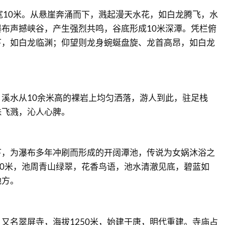
宽10米。从悬崖奔涌而下，溅起漫天水花，如白龙腾飞，水
布声撼峡谷，产生强烈共鸣，谷底形成10米深潭。凭栏俯
下，如白龙临渊；仰望则龙身蜿蜒盘旋、龙首高昂，如白龙
溪水从10余米高的裸岩上均匀洒落，游人到此，驻足栈
珠飞溅，沁人心脾。
下，为瀑布多年冲刷而形成的开阔潭池，传说为女娲沐浴之
30米，池周青山绿翠，花香鸟语，池水清澈见底，碧蓝如
地方。
又名翠屏寺，海拔1250米，始建于唐，明代重建。寺庙占