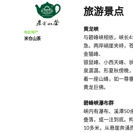
旅游景点
黄龙峡
地区特产
与碧峰峡相依，峡长4
米仓山茶
急。两岸峭崖夹峙，
金猫峰、
银鼠峰、小西天峰、
泉潺潺。形夏秋傍晚
着一座山峰，如一尊
黄龙巨佛。
碧峰峡瀑布群
峡内有瀑布、溪潭50
叠落，或一注到底。构
10多米，从悬崖奔涌