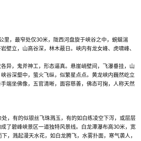
公里，最窄处仅30米，陇西河盘旋于峡谷之中，蜿蜒湍
苍岩壁立，山高谷深，林木蔽日。峡内有龙女峰、虎啸峰、
状各异，鬼斧神工，形态逼真。悬崖峭壁间，飞瀑垂挂，山
，峡谷深壑中，萤火飞纵，似繁星点点。黄龙峡内巍然屹立
垂手端坐佛像，五官清晰，面容慈善，佛态可掬，人称天然
余处，有的似银丝飞珠溅玉，有的如白练凌空下泻，或层层
成了碧峰峡景区一道独特风景线。白龙潭瀑布高30米，宽
而下，溅起漫天水花，如白龙腾飞，水雾扑面，寒气袭人，