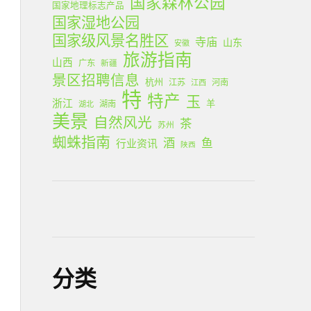
国家森林公园
国家地理标志产品
国家湿地公园
国家级风景名胜区
寺庙
山东
安徽
旅游指南
山西
广东
新疆
景区招聘信息
杭州
江苏
河南
江西
特
特产
玉
浙江
羊
湖南
湖北
美景
自然风光
茶
苏州
蜘蛛指南
酒
鱼
行业资讯
陕西
分类