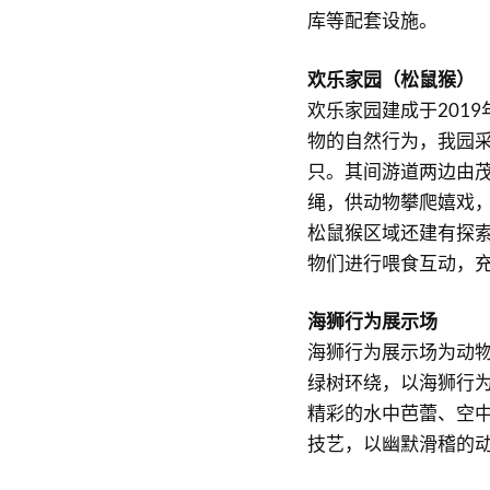
库等配套设施。
欢乐家园（松鼠猴）
欢乐家园建成于201
物的自然行为，我园
只。其间游道两边由
绳，供动物攀爬嬉戏
松鼠猴区域还建有探
物们进行喂食互动，
海狮行为展示场
海狮行为展示场为动
绿树环绕，以海狮行
精彩的水中芭蕾、空中
技艺，以幽默滑稽的