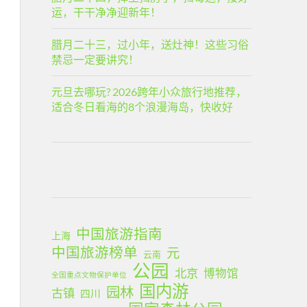
运，干干净净迎新年！
腊月二十三，过小年，送灶神！这些习俗
禁忌一定要讲究！
元旦去哪玩? 2026跨年小众旅行地推荐，
适合冬日看海的8个浪漫海岛，快收好
中国旅游指南
上海
中国旅游榜单
元
云南
公园
北京
博物馆
全国重点文物保护单位
国内游
园林
古镇
四川