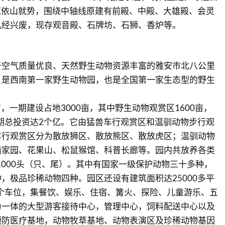
建筑依山就势，围绕中轴线原建有前殿、中殿、大雄殿、会灵
几经兴废，现存观音殿、石牌坊、石狮、香炉等。
于空气质量优良、天然野生动物资源丰富的雅安市北八公里
，是西南第一家野生动物园，也是全国第一家生态型的野生
亩，一期建设占地3000亩，其中野生动物观赏区1600亩，
一期总投资达2个亿。它由猛兽车行观赏区和温驯动物步行观
车行观赏区分为散放狮区、散放熊区、散放虎区；温驯动物
谐家园、花果山、松鼠猴馆、科普长廊等。园内共放养各类
11000头（只、尾）。其中有国家一级保护动物三十多种，
，极品珍稀动物四种。园区还设有建筑面积达25000多平
多个车位，集餐饮、娱乐、住宿、篝火、探险、儿童游乐、五
为一体的大型游客接待中心，管理中心，饲料配送中心以及
预防医疗基地，动物牧草基地、动物表演区及珍稀动物基因