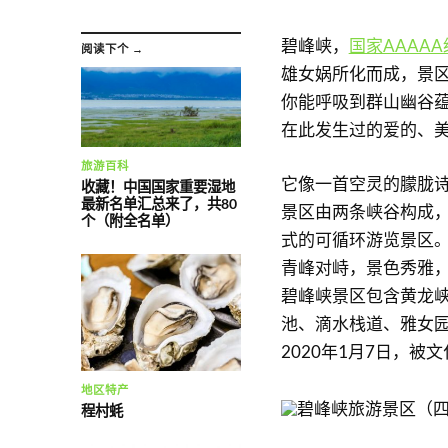
碧峰峡，
国家AAAA
阅读下个 →
雄女娲所化而成，景区
你能呼吸到群山幽谷
在此发生过的爱的、
旅游百科
它像一首空灵的朦胧诗
收藏！中国国家重要湿地
最新名单汇总来了，共80
景区由两条峡谷构成，
个（附全名单）
式的可循环游览景区。峡宽
青峰对峙，景色秀雅
碧峰峡景区包含黄龙
池、滴水栈道、雅女
2020年1月7日，被
地区特产
程村蚝