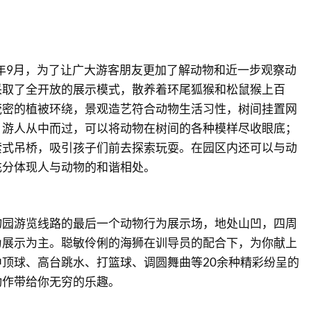
9年9月，为了让广大游客朋友更加了解动物和近一步观察动
采取了全开放的展示模式，散养着环尾狐猴和松鼠猴上百
茂密的植被环绕，景观造艺符合动物生活习性，树间挂置网
，游人从中而过，可以将动物在树间的各种模样尽收眼底；
索式吊桥，吸引孩子们前去探索玩耍。在园区内还可以与动
充分体现人与动物的和谐相处。
物园游览线路的最后一个动物行为展示场，地处山凹，四周
为展示为主。聪敏伶俐的海狮在训导员的配合下，为你献上
顶球、高台跳水、打篮球、调圆舞曲等20余种精彩纷呈的
动作带给你无穷的乐趣。