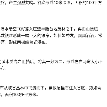
谷，产生强烈共鸣。谷底形成10米深潭，面积约100平方
米，瀑水悬空飞泻落入崖壁半腰台地茂林之中，再由山腰缓
无数银丝形成一幅巨大的银帘，如仙姬秀发，飘飘洒洒，常
垂泻，形成两梯级台式瀑布。
的溪水受高岩阻挡后，将其一分为二，形成左右两道大小不
瀑布。
瀑布从峡谷丛林中飞流而下，穿数层怪石注入谷底，势如青
，面积100多平方米。