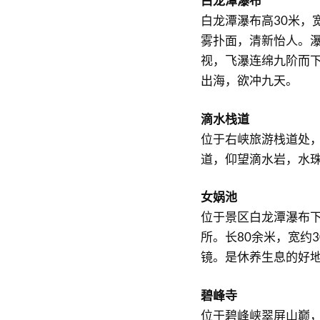
白龙潭瀑布
白龙潭瀑布高30米，
雾扑面，清新怡人。瀑
视，飞瀑连绵九阶而
出海，欲冲九天。
滴水栈道
位于右峡旅游栈道处，
道，仰望滴水岩，水
女娲池
位于景区白龙潭瀑布
所。长80余米，宽约
镜。是休养生息的好
碧峰寺
位于碧峰峡翠屏山巅，