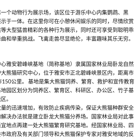
第一个动物行为展示场，该区位于游乐中心内集鹦鹉、黑
展示于一体。在这里你可在小憩休闲娱乐的同时，尽情欣赏
熊等大型猛兽精彩的各种行为展示，同时还可享受到聪明乖
舞曲和举重挑战。飞禽走兽尽显绝伦，丰富趣味其乐无穷。
中心雅安碧峰峡基地（简称基地）隶属国家林业局卧龙自然
护大熊猫研究中心，位于雅安市正北碧峰峡景区内，距离市
市150公里。 基地是集大熊猫饲养、繁育、救护和宣传教育
基地园区划分为饲养区、繁育区、科研区、办公区、竹子基
能区。
数量的迅速增加，有效防止疾病传染，保证大熊猫种群安全
的解决办法就是建立卧龙大熊猫分养场。国家林业局对此事
适宜地点再建一处大熊猫繁育研究基地。经国家林业局、四
委市政府及有关部门领导和大熊猫保护专家对雅安地域的反