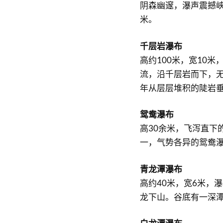
阴森幽邃，瀑声震撼峡
米。
千层岩瀑布
高约100米，宽10
流，沿千层岩而下，
年从层层堆积的陡岩
鸳鸯瀑布
高30余米，飞泻直下
一，气势各异的鸳鸯
青龙潭瀑布
高约40米，宽6米，
龙下山。谷底有一深潭