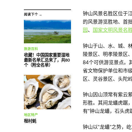
钟山风景名胜区位于
阅读下个 →
的风景游览胜地、首
园
、
国家文明风景名
钟山于山、水、城、
旅游百科
陵景区、明孝陵景区、
收藏！中国国家重要湿地
最新名单汇总来了，共80
84个可供游览景点。
个（附全名单）
省文物保护单位和市级
区、灵谷景区、头陀
钟山因山顶常有紫云
形胜。其间龙蟠虎踞
有“钟山龙蟠，石头虎
地区特产
程村蚝
钟山以“龙蟠”之势，