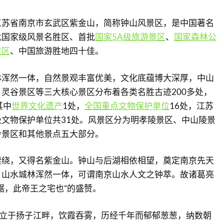
江苏省南京市玄武区紫金山，简称钟山风景区，是中国著名
批国家级风景名胜区、首批
国家5A级旅游景区
、
国家森林公
胜区
、中国旅游胜地四十佳。
林浑然一体，自然景观丰富优美，文化底蕴博大深厚，中山
灵谷景区等三大核心景区分布着各类名胜古迹200多处，
其中
世界文化遗产
1处，
全国重点文物保护单位
16处，江苏
文物保护单位共31处。风景区分为明孝陵景区、中山陵景
岭景区和其他景点五大部分。
萦绕，又得名紫金山。钟山与后湖相依相望，奠定南京先天
，山水城林浑然一体，可谓南京山水人文之钟萃。故诸葛亮
踞，此帝王之宅也”的盛赞。
屹立于扬子江畔，饮霞吞雾，历经千年而郁郁葱葱，纳数朝