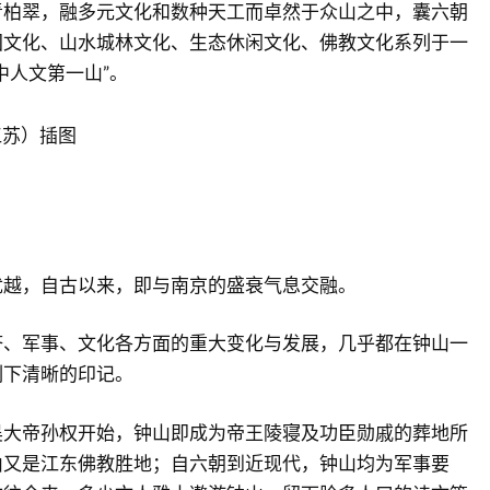
青柏翠，融多元文化和数种天工而卓然于众山之中，囊六朝
国文化、山水城林文化、生态休闲文化、佛教文化系列于一
中人文第一山”。
优越，自古以来，即与南京的盛衰气息交融。
济、军事、文化各方面的重大变化与发展，几乎都在钟山一
刻下清晰的印记。
吴大帝孙权开始，钟山即成为帝王陵寝及功臣勋戚的葬地所
山又是江东佛教胜地；自六朝到近现代，钟山均为军事要