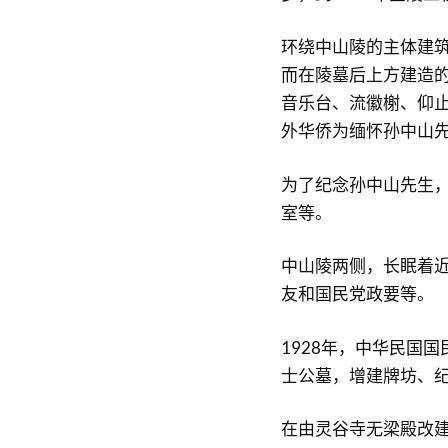
环绕中山陵的主体建
而在陵墓后上方建造
音乐台、流徽榭、仰
外华侨为缅怀孙中山
为了纪念孙中山先生
室等。
中山陵两侧，长眠着
友和国民党政要等。
1928年，中华民国
士公墓，增建牌坊、
在由灵谷寺无梁殿改