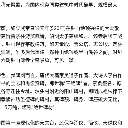
又称无梁殿，为国内现存同类建筑中时代最早、规模最大
废，如梁武帝普通元年(520年)在钟山绝顶兴建的大爱敬
帝萧衍曾亲往游览赋诗，昭明太子萧统和之。该寺后毁于战
址。钟山现存宗教建筑，如无量殿、宝公塔、志公殿、定林
史遗迹，唯多后代重建。然钟山绝顶或半山溪谷之间，时见
，六朝钟山佛寺全盛景象，可见一斑。
特色。就碑刻而言，唐代大画家吴道子作画、大诗人李白作
书的宝志和尚像赞碑，即世称“三绝碑” 者，素负盛名，原
灵谷寺迁往今址。坟头村附近的阳山碑材，即明成祖朱棣下
制孝陵神功圣德碑的碑材，其碑额、碑身、碑座硕大无比，
．5万吨，堪称“绝世碑材”。
中国第一座现代化的天文台，还保存浑仪、简仪、天球仪和