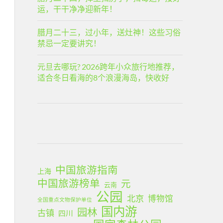
运，干干净净迎新年！
腊月二十三，过小年，送灶神！这些习俗
禁忌一定要讲究！
元旦去哪玩? 2026跨年小众旅行地推荐，
适合冬日看海的8个浪漫海岛，快收好
中国旅游指南
上海
中国旅游榜单
元
云南
公园
北京
博物馆
全国重点文物保护单位
国内游
园林
古镇
四川