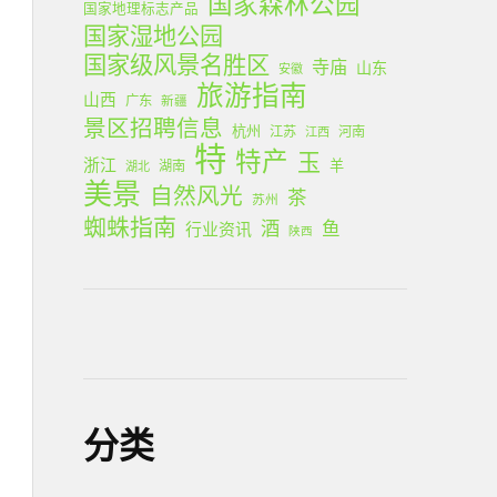
国家森林公园
国家地理标志产品
国家湿地公园
国家级风景名胜区
寺庙
山东
安徽
旅游指南
山西
广东
新疆
景区招聘信息
杭州
江苏
河南
江西
特
特产
玉
浙江
羊
湖南
湖北
美景
自然风光
茶
苏州
蜘蛛指南
酒
鱼
行业资讯
陕西
分类