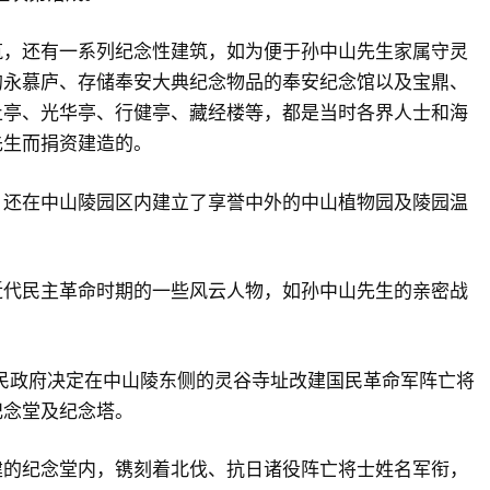
筑，还有一系列纪念性建筑，如为便于孙中山先生家属守灵
的永慕庐、存储奉安大典纪念物品的奉安纪念馆以及宝鼎、
止亭、光华亭、行健亭、藏经楼等，都是当时各界人士和海
先生而捐资建造的。
，还在中山陵园区内建立了享誉中外的中山植物园及陵园温
近代民主革命时期的一些风云人物，如孙中山先生的亲密战
国民政府决定在中山陵东侧的灵谷寺址改建国民革命军阵亡将
纪念堂及纪念塔。
建的纪念堂内，镌刻着北伐、抗日诸役阵亡将士姓名军衔，