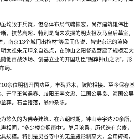
物虽均毁于兵燹，但总体布局气魄恢宏，尚存建筑雄伟壮
清晰，技艺高超。特别是尚未发掘的明太祖及马皇后墓室，
葬，南京13个城门出棺材”等民间传说、裨史杂记的渲染
。明太祖朱元璋亲自选点，在钟山之阳督造营建了规模宏大
随他百战沙场、创基立业的开国功臣“赐葬钟山之阴”，形
的布局。
10余位明初开国功臣，丰碑乔木，陂陀相接。至今保存基
达、开平王常遇春、歧阳王李文忠、江国公吴良、海国公吴
的墓葬。石兽错落，翁仲杂陈。
为悠久的为佛寺建筑。在六朝时期，钟山寺宇达70余所，
声相闻，“多少楼台烟雨中”。岁月沧桑，历代迭有兴废，
犹具规模。特别是灵谷寺中的无量殿形制高大，全用砖砌，