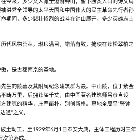
古往今来，多少文人雅士遨游钟山，留下脍炙人口的诗文篇
领袖洪秀全领导的太平天国和中国伟大的民主革命先行者孙
革命期间，多少悲壮惨烈的战斗在钟山展开，多少英雄志士
，历代风物荟萃，琳琅满目，错落有致，掩映在苍松翠柏之
骄傲，是古都南京的圣地。
山先生的陵墓及其附属纪念建筑群为最。中山陵，位于紫金
临平畴万里，后拥苍崖千丈，由中国著名建筑师吕彦直设
方建筑的精华，庄严简朴，别创新格。墓地全局呈“警钟
皆达道”之义。
月破土动工，至1929年6月1日奉安大典，主体工程历时三年
工程次第落成。