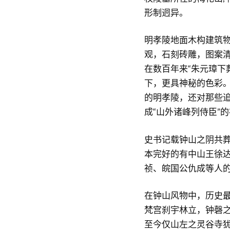
形制迥异。
明孝陵地面木构建筑
观，石刻砖雕，图案
在数百年来“朱元璋下
下，更具神秘的色彩
的明孝陵，还对那些追
成“山外诸峰列侍臣”
史书记载钟山之阴共葬
本完好的有中山王徐
祯、皖国公仇成等人
在钟山风物中，历史最
梵宫刹宇林立，钟磬之
至今仅山左之灵谷寺