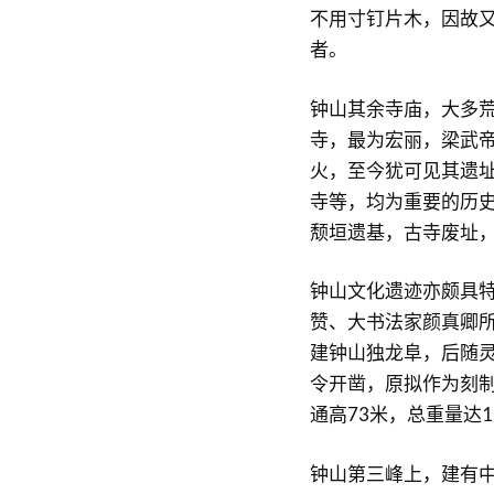
不用寸钉片木，因故
者。
钟山其余寺庙，大多荒
寺，最为宏丽，梁武
火，至今犹可见其遗
寺等，均为重要的历
颓垣遗基，古寺废址
钟山文化遗迹亦颇具
赞、大书法家颜真卿所
建钟山独龙阜，后随
令开凿，原拟作为刻
通高73米，总重量达1
钟山第三峰上，建有