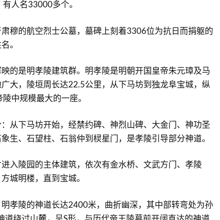
有人名33000多个。
肃穆的航空烈士公墓，墓碑上刻着3306位为抗日而捐躯的
姓名。
辉映的是明孝陵建筑群。明孝陵是明朝开国皇帝朱元璋及马
广大，陵垣周长达22.5公里，从下马坊到独龙阜宝城，纵
帝陵中规模最大的一座。
分：从下马坊开始，经禁约碑、神烈山碑、大金门、神功圣
石象生、石望柱、石翁仲到棂星门，是孝陵引导部分神道。
才进入陵园的主体建筑，依次有金水桥、文武方门、孝陵
、方城明楼，直到宝城。
明孝陵的神道长达2400米，曲折幽深，其中部转弯处为孙
 神道绕过山麓，呈S形，与历代帝王陵墓前开阔直达的神道