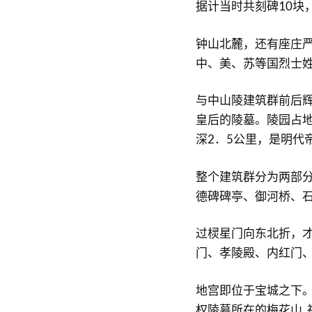
据计当时共刻碑10块，
钟山北麓，还有座庄严
中、美、苏等国烈士
与中山陵建筑群前后
皇后的陵墓。陵园占地
深2．5公里，是明代
整个建筑群分为两部
德碑碑亭、御河桥、
过棂星门向东北折，
门、孝陵殿、内红门
地宫即位于宝城之下。
权陵墓所在的梅花山,