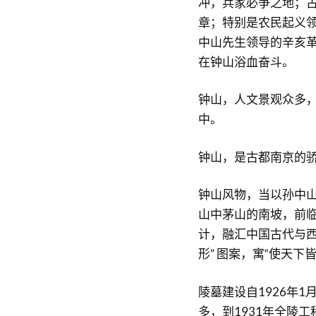
冲，兵家必争之地；
章；特别是农民起义
中山先生领导的辛亥
在钟山浴血奋斗。
钟山，人文景观众多
中。
钟山，是古都南京的
钟山风物，当以孙中
山中茅山的南坡，前
计，融汇中国古代与西
形” 图案，寓“使天下
陵墓建设自1926年1
多，到1931年全陵