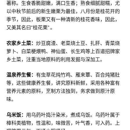
著称。生食香脆甜嫩，满口生香；熟食细腻甜糯，尤
以中秋节前后的新生嫩栗为最佳，八月份是桂花开的
季节，因此，板栗又有一种清新的桂花香味，因此，
又美其名曰“桂花栗” 。
农家乡土菜：
炒豆腐渣、老菜烧土豆、扎肝、青菜烧
萝卜、白菜梗煨鸭、神仙蛋、长生鸡等上百道招牌家
乡土菜，注重当地原料的利用发掘与深加工。
温泉养生餐：
有虫草花炖竹鸡、雁来蕈、百合炖猪肚
等，这些健康养生餐，讲究原料新鲜，采用各种富有
营养元素的原料，烹制方法独到，务求做到原汁原
味。
乌米饭：
用乌药叶捣汁染米，煮成乌饭。乌药叶属于
樟科类植物，性温和，味微苦，叶气香，可入药。上