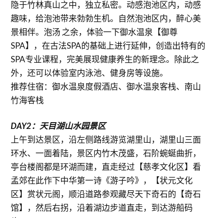
隐于竹林真山之中，独立私密。动感泡池区内，动感
趣味，给泡池带来勃勃生机。自然泡池区内，醉心美
景相伴。泡汤 之余，体验一下御水温泉【御尊
SPA】，在古法SPA的基础上进行延伸，创造出特有的
SPA专业课程，完美展现健康养生的新理念。除此之
外，还可以体验室内泳池、健身房等设施。
推荐住宿：御水温泉度假酒店、御水温泉客栈、南山
竹海客栈
DAY2：天目湖山水园景区
上午到达景区，沿左侧路线游览湖里山，湖里山三面
环水、一面着陆，景区内竹木茂盛，石阶蜿蜒曲折，
亭台楼阁都是环湖而建，直走经过【慈孝文化区】看
孟郊在此作下中华第一诗《游子吟》，【状元文化
区】赏状元阁，顺沿道路参观藏尽天下奇石的【奇石
馆】，然后右拐，沿着湖边步道直走，到达游船码