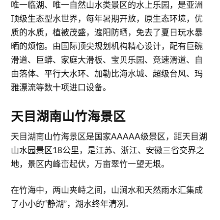
唯一临湖、唯一自然山水类景区的水上乐园，是亚洲
顶级生态型水世界，每年暑期开放，原生态环境，优
质的水质，植被茂盛，遮阳防晒，免去了夏日玩水暴
晒的烦恼。由国际顶尖规划机构精心设计，配有巨碗
滑道、巨蟒、家庭大滑板、宝贝乐园、竞速滑道、自
由落体、平行大水环、加勒比海水城、超级台风、玛
雅漂流等数十项进口设备。
天目湖南山竹海景区
天目湖南山竹海景区是国家AAAAA级景区，距天目湖
山水园景区18公里，是江苏、浙江、安徽三省交界之
地，景区内峰峦起伏，万亩翠竹一望无垠。
在竹海中，两山夹峙之间，山涧水和天然雨水汇集成
了小小的“静湖”，湖水终年清冽。