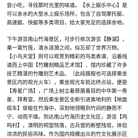
尝小吃，寻找那时光里的味道。【水上娱乐中心】是
可以亲水的大型水上娱乐场所，包含了自驾摩托艇、
高速艇、快艇等多类项目，给大家充足的选择余地。
下午游览南山竹海景区，可步行依次游览【静湖】，
乘一篙竹筏，清水涟漪之间，似忘却了世界万物。
【小鸟天堂】则可以观赏到精彩的鸟类表演、沿着栈
道而上中国【竹雕刻精品艺术馆】、馆内珍藏了许多
技艺精湛的竹雕刻艺术品。（此段路程也可选择乘坐
景区内的观光火车），乘坐观光车抵达终点站，便是
【寿星广场】，广场上树立着慈眉善目的中华第一寿
星、拜寿堂。然后乘坐景区全新引进奥地利的【地面
缆车】穿梭在竹海中，深刻地领略到竹间的静而不
宁、动而不燥。到达南山竹海历史文化区，游览【鸡
鸣村】，清明的祠堂院落，古兵营的断壁残垣，体验
浓浓的民俗风味。作为国内规模出众的竹文化展示区