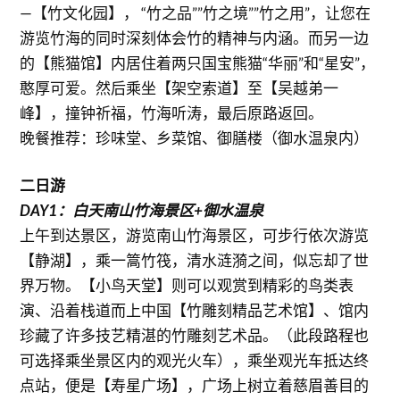
—【竹文化园】， “竹之品””竹之境””竹之用”，让您在
游览竹海的同时深刻体会竹的精神与内涵。而另一边
的【熊猫馆】内居住着两只国宝熊猫“华丽”和“星安”，
憨厚可爱。然后乘坐【架空索道】至【吴越弟一
峰】，撞钟祈福，竹海听涛，最后原路返回。
晚餐推荐：珍味堂、乡菜馆、御膳楼（御水温泉内）
二日游
DAY1：白天南山竹海景区+御水温泉
上午到达景区，游览南山竹海景区，可步行依次游览
【静湖】，乘一篙竹筏，清水涟漪之间，似忘却了世
界万物。【小鸟天堂】则可以观赏到精彩的鸟类表
演、沿着栈道而上中国【竹雕刻精品艺术馆】、馆内
珍藏了许多技艺精湛的竹雕刻艺术品。（此段路程也
可选择乘坐景区内的观光火车），乘坐观光车抵达终
点站，便是【寿星广场】，广场上树立着慈眉善目的