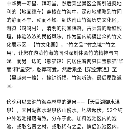
中华第一寿星、拜寿堂。然后乘坐景区全新引进奥地
利的【地面缆车】穿梭在竹海中，深刻地领略到竹间
的静而不宁、动而不燥。到达南山竹海历史文化区，
游览【鸡鸣村】，清明的祠堂院落，古兵营的断壁残
垣，体验浓浓的民俗风味。作为国内规模出众的竹文
化展示区—【竹文化园】， “竹之品””竹之境””竹之
用”，让您在游览竹海的同时深刻体会竹的精神与内
涵。而另一边的【熊猫馆】内居住着两只国宝熊猫“华
丽”和“星安”，憨厚可爱。然后乘坐【架空索道】至
【吴越弟一峰】，撞钟祈福，竹海听涛，最后原路返
回。
傍晚可以去泡竹海森林里的温泉——【天目湖御水温
泉】，天目湖御水温泉依山傍水，地势起伏，52个纯
户外泡池错落有致，分布于此。加料泡池区内的泡
池，或取名贵之材，或取稀有之品。情侣泡池区内，