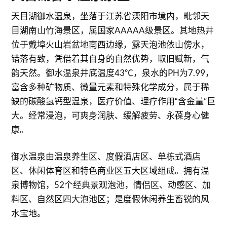
天目湖御水温泉，坐落于江苏省溧阳市境内，毗邻天
目湖南山竹海景区，属国家AAAAA级景区。其地热井
位于戴埠火山岩盆地南西边缘，露天泡池依山傍水，
错落有致，凭借着其自身的自然优势，取旧赋新，气
韵天然。御水温泉井底温度43℃，泉水的PH为7.99，
富含多种矿物质、微量元素和特殊化学成分，属于稀
缺的碳酸氢钙型温泉，医疗价值、理疗作用“含金量”巨
大。经常浸泡，可爽身润肤、缓解疲劳、永葆身心健
康。
御水温泉由温泉养生区、度假酒店区、单栋式酒店
区、休闲体育区和特色商业区五大区域组成。拥有温
泉博物馆，52个经典景观泡池，情侣区、动感区、加
料区、自然区四大泡池区；是度假休闲养生畜锐的风
水宝地。