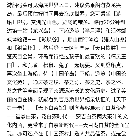
游船码头可见海底世界入口，建议先乘船游览龙兴
岛，最后预估好时间再去海底世界，您可乘坐【游
船】B线，赏湖光山色，览岛屿错落。船行20分钟到
达第一站【龙兴岛】，下船游览【半月潭】和活体蝴
蝶体验馆——【彩蝶谷】，顺山而行体验【猎人山棚】
和【射箭场】，然后登上景区制高点【天目揽胜】一
览天目全景，环岛而行经过孩子们最喜欢的【精灵王
国】，和孔雀、松鼠、兔子一起玩耍。又到登船点，
再次坐上游船，待【中国茶岛】下船，游览【中国茶
文化苑】，通过茶之境、茶之源、茶之史、茶之俗、
茶之香等全面呈现了茶源远流长的文化历史。过了美
丽的自在桥，就能看到吉尼斯世界纪录认证的【天下
第一壶】，【天下白茶馆】则向游客展示了白茶佼者
——福鼎白茶，泛白茶时代——安吉白茶两大茶叶的文
化内涵，更带来了白茶新时代——天目湖白茶的全面呈
现。亦可选择在【中国茶村】邀人共品佳茶，或是尝