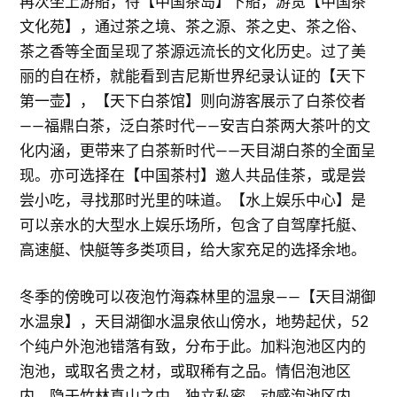
再次坐上游船，待【中国茶岛】下船，游览【中国茶
文化苑】，通过茶之境、茶之源、茶之史、茶之俗、
茶之香等全面呈现了茶源远流长的文化历史。过了美
丽的自在桥，就能看到吉尼斯世界纪录认证的【天下
第一壶】，【天下白茶馆】则向游客展示了白茶佼者
——福鼎白茶，泛白茶时代——安吉白茶两大茶叶的文
化内涵，更带来了白茶新时代——天目湖白茶的全面呈
现。亦可选择在【中国茶村】邀人共品佳茶，或是尝
尝小吃，寻找那时光里的味道。【水上娱乐中心】是
可以亲水的大型水上娱乐场所，包含了自驾摩托艇、
高速艇、快艇等多类项目，给大家充足的选择余地。
冬季的傍晚可以夜泡竹海森林里的温泉——【天目湖御
水温泉】，天目湖御水温泉依山傍水，地势起伏，52
个纯户外泡池错落有致，分布于此。加料泡池区内的
泡池，或取名贵之材，或取稀有之品。情侣泡池区
内，隐于竹林真山之中，独立私密。动感泡池区内，