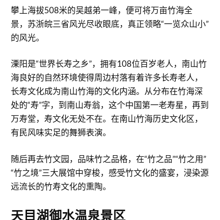
攀上海拔508米的吴越弟一峰，便可将万亩竹海全
景，苏浙皖三省风光尽收眼底，真正领略“一览众山小”
的风光。
溧阳是“世界长寿之乡”，拥有108位百岁老人，南山竹
海良好的自然环境使得周边村落有着许多长寿老人，
长寿文化成为南山竹海的文化内涵。从分布在竹海深
处的“寿”字，到南山寿翁，这个中国第一老寿星，再到
万寿堂，寿文化无处不在。在南山竹海历史文化区，
有民风味实足的舞狮表演。
随后再去竹文园，品味竹之品格，在“竹之品”“竹之用”
“竹之境”三大展馆中穿梭，感受竹文化的盛宴，浸染源
远流长的竹寿文化的熏陶。
天目湖御水温泉景区