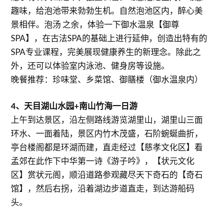
趣味，给泡池带来勃勃生机。自然泡池区内，醉心美
景相伴。泡汤 之余，体验一下御水温泉【御尊
SPA】，在古法SPA的基础上进行延伸，创造出特有的
SPA专业课程，完美展现健康养生的新理念。除此之
外，还可以体验室内泳池、健身房等设施。
晚餐推荐：珍味堂、乡菜馆、御膳楼（御水温泉内）
4、天目湖山水园+南山竹海一日游
上午到达景区，沿左侧路线游览湖里山，湖里山三面
环水、一面着陆，景区内竹木茂盛，石阶蜿蜒曲折，
亭台楼阁都是环湖而建，直走经过【慈孝文化区】看
孟郊在此作下中华第一诗《游子吟》，【状元文化
区】赏状元阁，顺沿道路参观藏尽天下奇石的【奇石
馆】，然后右拐，沿着湖边步道直走，到达游船码
头。