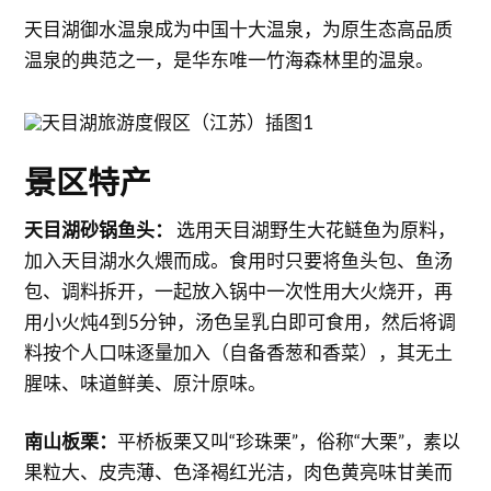
天目湖御水温泉成为中国十大温泉，为原生态高品质
温泉的典范之一，是华东唯一竹海森林里的温泉。
景区特产
天目湖砂锅鱼头：
选用天目湖野生大花鲢鱼为原料，
加入天目湖水久煨而成。食用时只要将鱼头包、鱼汤
包、调料拆开，一起放入锅中一次性用大火烧开，再
用小火炖4到5分钟，汤色呈乳白即可食用，然后将调
料按个人口味逐量加入（自备香葱和香菜），其无土
腥味、味道鲜美、原汁原味。
南山板栗：
平桥板栗又叫“珍珠栗”，俗称“大栗”，素以
果粒大、皮壳薄、色泽褐红光洁，肉色黄亮味甘美而