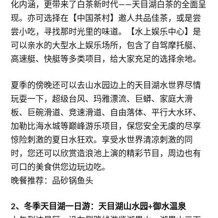
化内涵，更带来了白茶新时代——天目湖白茶的全面呈
现。亦可选择在【中国茶村】邀人共品佳茶，或是尝
尝小吃，寻找那时光里的味道。【水上娱乐中心】是
可以亲水的大型水上娱乐场所，包含了自驾摩托艇、
高速艇、快艇等多类项目，给大家充足的选择余地。
夏季的傍晚还可以去山水园边上的天目湖水世界尽情
玩耍一下，超级台风、玛雅漂流、巨蟒、家庭大滑
板、巨碗滑道、竞速滑道、自由落体、平行大水环、
加勒比海水城等巅峰游乐项目，保您安全无虞的尽享
惊险刺激的夏日水狂欢。享受水世界清凉刺激的同
时，您还可以欣赏造浪池上演的精彩节目，周边也有
可口的美食供您边玩边吃。
晚餐推荐：品砂锅鱼头
2、冬季天目湖一日游：天目湖山水园+御水温泉