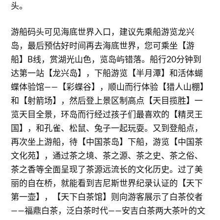
头。
游船码头可见海底世界入口，建议先乘船游览龙兴
岛，最后预估好时间再去海底世界，您可乘坐【游
船】B线，赏湖光山色，览岛屿错落。船行20分钟到
达第一站【龙兴岛】，下船游览【半月潭】和活体蝴
蝶体验馆——【彩蝶谷】，顺山而行体验【猎人山棚】
和【射箭场】，然后登上景区制高点【天目揽胜】一
览天目全景，环岛而行经过孩子们最喜欢的【精灵王
国】，和孔雀、松鼠、兔子一起玩耍。又到登船点，
再次坐上游船，待【中国茶岛】下船，游览【中国茶
文化苑】，通过茶之境、茶之源、茶之史、茶之俗、
茶之香等全面呈现了茶源远流长的文化历史。过了美
丽的自在桥，就能看到吉尼斯世界纪录认证的【天下
第一壶】，【天下白茶馆】则向游客展示了白茶佼者
——福鼎白茶，泛白茶时代——安吉白茶两大茶叶的文