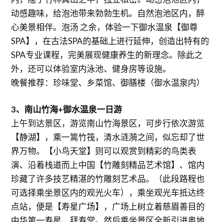
动感趣味，给泡池带来勃勃生机。自然泡池区内，醉
心美景相伴。泡汤 之余，体验一下御水温泉【御尊
SPA】，在古法SPA的基础上进行延伸，创造出特有的
SPA专业课程，完美展现健康养生的新理念。除此之
外，还可以体验室内泳池、健身房等设施。
晚餐推荐：珍味堂、乡菜馆、御膳楼（御水温泉内）
3、南山竹海+御水温泉一日游
上午到达景区，游览南山竹海景区，可步行依次游览
【静湖】，乘一篙竹筏，清水涟漪之间，似忘却了世
界万物。【小鸟天堂】则可以观赏到精彩的鸟类表
演、沿着栈道而上中国【竹雕刻精品艺术馆】、馆内
珍藏了许多技艺精湛的竹雕刻艺术品。（此段路程也
可选择乘坐景区内的观光火车），乘坐观光车抵达终
点站，便是【寿星广场】，广场上树立着慈眉善目的
中华第一寿星、拜寿堂。然后乘坐景区全新引进奥地