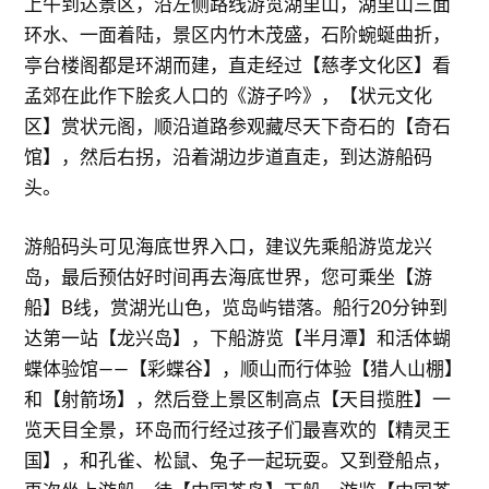
上午到达景区，沿左侧路线游览湖里山，湖里山三面
环水、一面着陆，景区内竹木茂盛，石阶蜿蜒曲折，
亭台楼阁都是环湖而建，直走经过【慈孝文化区】看
孟郊在此作下脍炙人口的《游子吟》，【状元文化
区】赏状元阁，顺沿道路参观藏尽天下奇石的【奇石
馆】，然后右拐，沿着湖边步道直走，到达游船码
头。
游船码头可见海底世界入口，建议先乘船游览龙兴
岛，最后预估好时间再去海底世界，您可乘坐【游
船】B线，赏湖光山色，览岛屿错落。船行20分钟到
达第一站【龙兴岛】，下船游览【半月潭】和活体蝴
蝶体验馆——【彩蝶谷】，顺山而行体验【猎人山棚】
和【射箭场】，然后登上景区制高点【天目揽胜】一
览天目全景，环岛而行经过孩子们最喜欢的【精灵王
国】，和孔雀、松鼠、兔子一起玩耍。又到登船点，