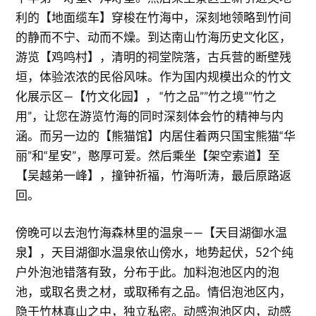
利的【地面缆车】穿梭在竹海中，深刻地领略到竹间
的静而不宁、动而不燥。到达南山竹海历史文化区，
游览【鸡鸣村】，清明的祠堂院落，古兵营的断壁残
垣，体验浓浓的民俗风味。作为国内规模出众的竹文
化展示区—【竹文化园】， “竹之品””竹之境””竹之
用”，让您在游览竹海的同时深刻体会竹的精神与内
涵。而另一边的【熊猫馆】内居住着两只国宝熊猫“华
丽”和“星安”，憨厚可爱。然后乘坐【架空索道】至
【吴越弟一峰】，撞钟祈福，竹海听涛，最后原路返
回。
傍晚可以去泡竹海森林里的温泉——【天目湖御水温
泉】，天目湖御水温泉依山傍水，地势起伏，52个纯
户外泡池错落有致，分布于此。加料泡池区内的泡
池，或取名贵之材，或取稀有之品。情侣泡池区内，
隐于竹林真山之中，独立私密。动感泡池区内，动感