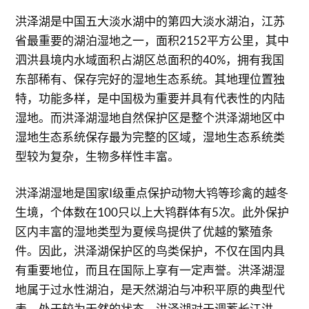
洪泽湖是中国五大淡水湖中的第四大淡水湖泊，江苏
省最重要的湖泊湿地之一，面积2152平方公里，其中
泗洪县境内水域面积占湖区总面积的40%，拥有我国
东部稀有、保存完好的湿地生态系统。其地理位置独
特，功能多样，是中国极为重要并具有代表性的内陆
湿地。而洪泽湖湿地自然保护区是整个洪泽湖地区中
湿地生态系统保存最为完整的区域，湿地生态系统类
型较为复杂，生物多样性丰富。
洪泽湖湿地是国家I级重点保护动物大鸨等珍禽的越冬
生境，个体数在100只以上大鸨群体有5次。此外保护
区内丰富的湿地类型为夏候鸟提供了优越的繁殖条
件。因此，洪泽湖保护区的鸟类保护，不仅在国内具
有重要地位，而且在国际上享有一定声誉。洪泽湖湿
地属于过水性湖泊，是天然湖泊与冲积平原的典型代
表，处于较为天然的状态。洪泽湖对于调蓄长江洪