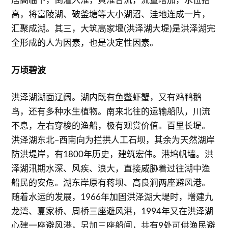
高，将富陵湖、破釜塘等大小湖沼、洼地连成一片，
汇聚成湖。其三，大筑高家堰(洪泽湖大堤)是洪泽湖完
全形成的人为因素，也是决定性因素。
万顷碧波
洪泽湖湖面辽阔。湖内既有鱼鳖虾蟹，又有鸡鸭鹅
鸟，还有多种水生植物。南来北往的运输船队，川流
不息，左右穿梭的渔船，极有观赏价值。百里长堤。
洪泽湖东北–西南向为拦拱人工石坝，其余为天然湖岸
防洪堤岸，有1800年历史，建筑宏伟。港坞帆墙。洪
泽湖汛期水深、风疾、浪大，直接威胁着过往湖中渔
船民的安危。湖东岸原有蒋坝、高良涧两座避风港。
随着水运的发展，1966年加固洪泽湖大堤时，增建九
龙湾、夏家桥、周桥三座避风港，1994年又在洪泽湖
心建一座避风港，另加三座船闸，共有9处可供渔民避