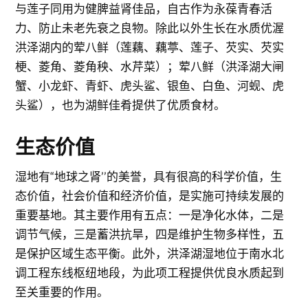
与莲子同用为健脾益肾佳品，自古作为永葆青春活
力、防止未老先衰之良物。除此以外生长在水质优渥
洪泽湖内的荤八鲜（莲藕、藕葶、莲子、芡实、芡实
梗、菱角、菱角秧、水芹菜）；荤八鲜（洪泽湖大闸
蟹、小龙虾、青虾、虎头鲨、银鱼、白鱼、河蚬、虎
头鲨），也为湖鲜佳肴提供了优质食材。
生态价值
湿地有“地球之肾’’的美誉，具有很高的科学价值，生
态价值，社会价值和经济价值，是实施可持续发展的
重要基地。其主要作用有五点：一是净化水体，二是
调节气候，三是蓄洪抗旱，四是维护生物多样性，五
是保护区域生态平衡。此外，洪泽湖湿地位于南水北
调工程东线枢纽地段，为此项工程提供优良水质起到
至关重要的作用。