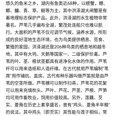
悠久的鱼米之乡，湖内有鱼类近68种，以螃蟹，鲤、
鲫、鳙、青、草、鲢等为主，其中洪泽湖大闸蟹是有
着地理标志保护产品。此外，洪泽湖的水生植物非常
著名。芦苇几乎遍布全湖，繁茂处连船只也难以航
行。大面积的芦苇不仅可调节气候，涵养水源，所形
成的良好湿地生态环境，也为鸟类提供栖息、觅食、
繁殖的家园，洪泽湖还是206种鸟类的栖息地和越冬
地，其中有大鸨、天鹅等国家一、二级保护珍禽。芦
苇的叶、茎、根状茎都具有进净化水体的作用。芦苇
杆可以用来造纸和人造纤维。在古代就用芦苇编制“苇
席”用作铺炕、盖房。古代有种乐器叫做芦笛就是由芦
苇的空茎所做。芦苇穗可以制作扫帚，芦苇花的花絮
可以用来充填枕头。芦叶、芦花、芦茎、芦根、芦笋
均可用作畜牧业，饲用价值较高。另外，莲藕、芡
实、菱角在历史上素享盛名，曾有”鸡头、菱角半年粮”
的说法。其中鸡头（即芡实）其性能与莲子相似，常