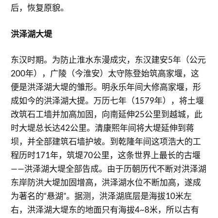
后，恢复原貌。
洪泽湖大堤
东汉时期。为防止淮水东漫成灾，东汉建安5年（公元
200年），广陵（今淮安）太守陈登始筑高家堰，这
便是洪泽湖大堤的雏形。明永乐年间大修高家堰，形
成如今的洪泽湖大提。万历七年（1579年），将土堰
改筑石工墙并加高加固，向南延伸25公里到越城，此
时大堤总长达42公里。清康熙年间将大堤延伸到蒋
坝，并全部建筑石墙护坡。到乾隆年间这项浩大的工
程历时171年，筑堤70公里，这条世界上最长的古堰
——洪泽湖大堤全部告成。由于历朝历代不断对洪泽湖
东岸防洪大堤加固增高，洪泽湖水位不断加高，遂成
为著名的“悬湖”。据测，洪泽湖底层是海拔10米左
右，洪泽湖大堤东的地面只有海拔4~8米，所以古有