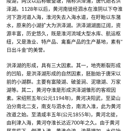
陵湖，两汉以后称破釜塘，隋称洪泽浦，唐代始名洪
泽湖。1128年以后，黄河南徙经泗水在淮阴以下夺淮
河下游河道入海，淮河失去入海水道，在盱眙以东潴
水，原来的小湖扩大为洪泽湖。洪泽湖湖面辽阔，资
源丰富，历史悠久，既是淮河流域大型水库、航运枢
纽，又是渔业、特产品、禽畜产品的生产基地，素有”
日出斗金”的美誉。
洪泽湖的形成，具有三大因素。其一，地壳断裂形成
的凹陷，是洪泽湖形成的自然因素，胚胎始于唐宋以
前的小湖群。主要有富陵湖、破釜涧、泥墩湖、万家
湖等。其二，黄河夺淮是形成洪泽湖雏形的客观因
素。宋绍熙五年(公元1194年)，黄河决阳武，至梁山
泊分南北二支，南支与泗水合，南流入淮，此为黄河
改道之始。至清咸丰五年(公元1855年)，黄河北徙，
由利津入海，黄河夺淮长达近700年之久。由于黄河
居高临下，倒灌入淮，黄淮合流，流量增加，水位抬