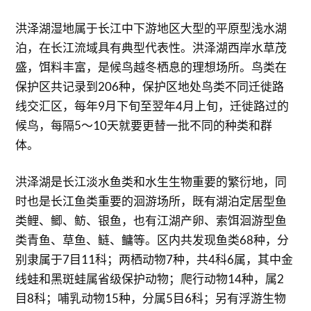
洪泽湖湿地属于长江中下游地区大型的平原型浅水湖
泊，在长江流域具有典型代表性。洪泽湖西岸水草茂
盛，饵料丰富，是候鸟越冬栖息的理想场所。鸟类在
保护区共记录到206种，保护区地处鸟类不同迁徙路
线交汇区，每年9月下旬至翌年4月上旬，迁徙路过的
候鸟，每隔5～10天就要更替一批不同的种类和群
体。
洪泽湖是长江淡水鱼类和水生生物重要的繁衍地，同
时也是长江鱼类重要的洄游场所，既有湖泊定居型鱼
类鲤、鲫、鲂、银鱼，也有江湖产卵、索饵洄游型鱼
类青鱼、草鱼、鲢、鳙等。区内共发现鱼类68种，分
别隶属于7目11科；两栖动物7种，共4科6属，其中金
线蛙和黑斑蛙属省级保护动物；爬行动物14种，属2
目8科；哺乳动物15种，分属5目6科；另有浮游生物