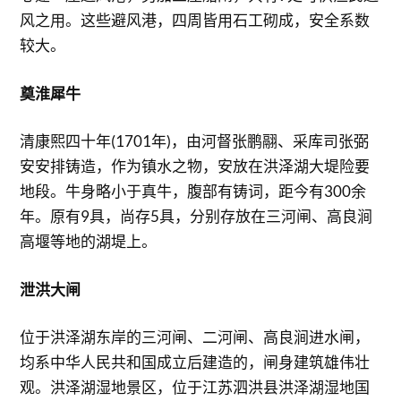
风之用。这些避风港，四周皆用石工砌成，安全系数
较大。
奠淮犀牛
清康熙四十年(1701年)，由河督张鹏翮、采库司张弼
安安排铸造，作为镇水之物，安放在洪泽湖大堤险要
地段。牛身略小于真牛，腹部有铸词，距今有300余
年。原有9具，尚存5具，分别存放在三河闸、高良涧
高堰等地的湖堤上。
泄洪大闸
位于洪泽湖东岸的三河闸、二河闸、高良涧进水闸，
均系中华人民共和国成立后建造的，闸身建筑雄伟壮
观。洪泽湖湿地景区，位于江苏泗洪县洪泽湖湿地国