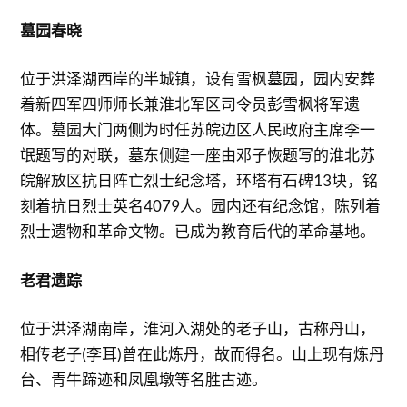
墓园春晓
位于洪泽湖西岸的半城镇，设有雪枫墓园，园内安葬
着新四军四师师长兼淮北军区司令员彭雪枫将军遗
体。墓园大门两侧为时任苏皖边区人民政府主席李一
氓题写的对联，墓东侧建一座由邓子恢题写的淮北苏
皖解放区抗日阵亡烈士纪念塔，环塔有石碑13块，铭
刻着抗日烈士英名4079人。园内还有纪念馆，陈列着
烈士遗物和革命文物。已成为教育后代的革命基地。
老君遗踪
位于洪泽湖南岸，淮河入湖处的老子山，古称丹山，
相传老子(李耳)曾在此炼丹，故而得名。山上现有炼丹
台、青牛蹄迹和凤凰墩等名胜古迹。