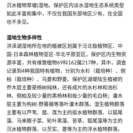
沉水植物草塘)湿地。保护区内淡水湿地生态系统类型
如此丰富和集中，不仅在我国东部地区少有，在全国
也不多见。
湿地生物多样性
洪泽湖湿地所在地的植被区划属于泛北极植物区、中
国-日本森林植物亚区-华北平原亚区。保护区内生物资
源丰富，共有维管植物69科162属217种，其中，调查
记录到4种我国特有植物，分别为水杉（栽培种）、侧
柏（栽培种）、乌菱和野菱。保护区湖堤陆生植被的
乔木层主要是杨树纯林，还有成片的水杉林和池杉
林、侧柏及较少量的黑杨林和极少量的毛白杨；灌木
层主要为构树-野蔷薇等落叶灌木群落。湿生植物群落
主要有以芦苇、菰、莲为主的挺水植物群落、以狐尾
藻、马来眼子菜、轮叶黑藻、苦草、狐尾藻等为主的
沉水植物群落、以芡实、菱等为主的浮水植物群落。