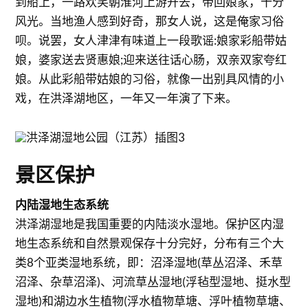
到船上，一路欢笑朝淮河上游开去，带回娘家，十分
风光。当地渔人感到好奇，那女人说，这是俺家习俗
呗。说罢，女人津津有味道上一段歌谣:娘家彩船带姑
娘，婆家送去贤惠娘;迎来送往话心肠，双亲双家夸红
娘。从此彩船带姑娘的习俗，就像一出别具风情的小
戏，在洪泽湖地区，一年又一年演了下来。
景区保护
内陆湿地生态系统
洪泽湖湿地是我国重要的内陆淡水湿地。保护区内湿
地生态系统和自然景观保存十分完好，分布有三个大
类8个亚类湿地系统，即：沼泽湿地(草丛沼泽、禾草
沼泽、杂草沼泽)、河流草丛湿地(浮毡型湿地、挺水型
湿地)和湖边水生植物(浮水植物草塘、浮叶植物草塘、