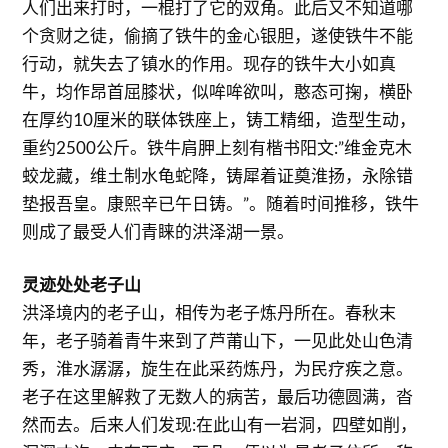
人们出来打时，一棍打了它的双角。此后又不知道哪
个贪财之徒，偷摘了铁牛的金心银胆，遂使铁牛不能
行动，就失去了镇水的作用。现存的铁牛大小如真
牛，均作昂首屈膝状，似哞哞欲叫，憨态可掬，横卧
在厚约10厘米的联体铁座上，铸工精细，造型生动，
重约2500公斤。铁牛肩胛上刻有楷书阳文:”维金克木
蛟龙藏，维土制水龟蛇降，铸犀着证奠淮扬，永除错
垫报吾皇。康熙辛已午日铸。”。随着时间推移，铁牛
则成了最受人们青睐的洪泽湖一景。
灵迹处处老子山
洪泽境内的老子山，相传为老子炼丹所在。春秋末
年，老子骑着青牛来到了芦莆山下，一见此处山色清
秀，淮水潺潺，旋生在此采药炼丹，为民疗疾之意。
老子在这里解救了无数人的病苦，最后功德圆满，沓
然而去。后来人们发现:在此山有一岩洞，四壁如削，