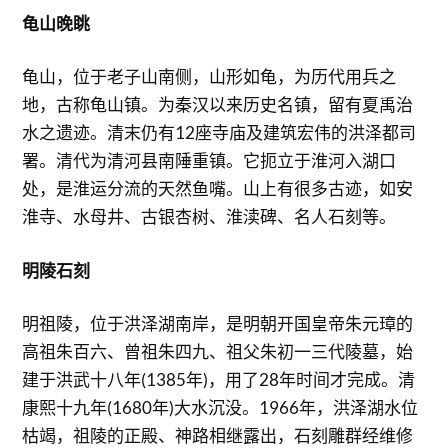
龟山晚眺
龟山，位于老子山南侧，山形如龟，为历代用兵之
地，古称龟山镇。为秦汉以来历史名镇，留有夏禹治
水之遗迹。清末仍有12座寺庙及建筑宏伟的洪泽都司
署。清代为清河县南陲重镇。它扼立于淮河入湖口
处，是淮运分流的天然鱼嘴。山上有很多古迹，如安
淮寺、水母井、古银杏树、淮渎碑、名人石刻等。
明陵石刻
明祖陵，位于洪泽湖南岸，是明朝开国皇帝朱元璋的
高祖朱百六、曾祖朱四九、祖父朱初一三代陵墓，始
建于洪武十八年(1385年)，用了28年时间才完成。清
康熙十九年(1680年)大水沉没。1966年，洪泽湖水位
枯竭，祖陵的正殿、神路相继露出，石刻雕群经维修