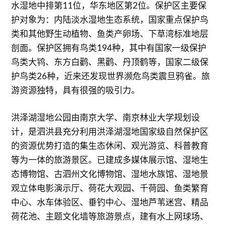
水湿地中排第11位，华东地区第2位。保护区主要保
护对象为：内陆淡水湿地生态系统，国家重点保护鸟
类和其他野生动植物、鱼类产卵场、下草湾标准地层
剖面。保护区拥有鸟类194种，其中有国家一级保护
鸟类大鸨、东方白鹳、黑鹳、丹顶鹤等，国家二级保
护鸟类26种，近来还发现世界濒危鸟类震旦鸦雀。旅
游资源独特，具有很强的吸引力。
洪泽湖湿地公园由南京大学、南京林业大学规划设
计，是泗洪县充分利用洪泽湖湿地国家级自然保护区
的资源优势打造的集生态休闲、观光游览、科普教育
等为一体的旅游景区。已建成多媒体展示馆、湿地生
态博物馆、古泗州文化博物馆、湿地水族馆、湿地景
观立体电影演示厅、荷花大观园、千荷园、鱼类繁育
中心、水车体验区、垂钓中心、湿地芦苇迷宫、精品
荷花池、主题文化墙等旅游景点，建有水上网球场、