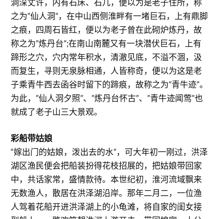
洞深丈许，内有石床、石几，便以为是老子住所，称
之为”仙人洞”，在中山西侧淮畔有一堵巨石，上有鼎脚
之痕，四周石皆红，便以为老子曾在此砌炉炼丹，故
称之为”炼丹台”;在南山南麓又有一块潜伏巨石，上有
蹄形之穴，穴内常年积水，清澈见底，不溢不涸，汲
而复生，寻则无泉脉相通，人皆称奇，便以为这是老
子乘青牛西去函谷时留下的蹄痕，故称之为”青牛迹”。
为此，”仙人洞夕照”、”炼丹台怀古”、”青牛迹闻莺”也
就成了老子山三大景观。
彩船带姑娘
“嫁出门的姑娘，泼出去的水”，可大年初一刚过，洪泽
湖区渔民便会把船装扮得花枝招展的，把姑娘带回家
中，共话家常，盛情款待。本世纪初，淮河流域飘来
无数渔人，散居在洪泽湖沿岸。那年二月二，一位渔
人驾着花船开进洪泽湖上的小龟滩，将自家的闺女接