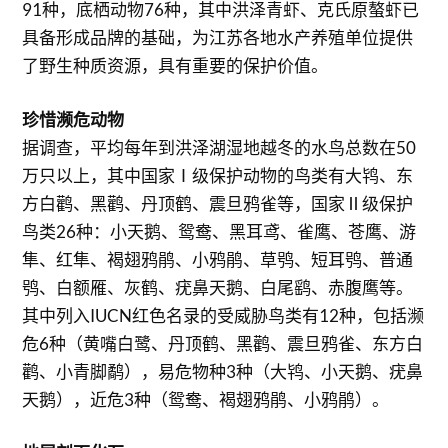
91种，底栖动物76种，其中洪泽青虾、克氏原螯虾已
具备形成品牌的基础，为江苏各地水产养殖单位提供
了野生种质资源，具有重要的保护价值。
珍惜濒危动物
据调查，平均每年到洪泽湖湿地越冬的水鸟总数在50
万只以上，其中国家Ⅰ级保护动物的鸟类有大鸨、东
方白鹳、黑鹳、丹顶鹤、震旦鸦雀等，国家Ⅱ级保护
鸟类26种：小天鹅、鸳鸯、黑耳鸢、雀鹰、苍鹰、游
隼、红隼、褐翅鸦鹃、小鸦鹃、草鸮、短耳鸮、普通
鸮、白额雁、灰鹤、疣鼻天鹅、白尾鹞、赤腹鹰等。
其中列入IUCN红色名录的受威胁鸟类有12种，包括濒
危6种（黄嘴白鹭、丹顶鹤、黑鹳、震旦鸦雀、东方白
鹳、小青脚鹬），易危物种3种（大鸨、小天鹅、疣鼻
天鹅），近危3种（鸳鸯、褐翅鸦鹃、小鸦鹃）。