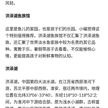
风轻。
洪泽湖鱼族馆
这里是鱼儿的家园，也是孩子们的乐园。小编觉得这
个特别值得推荐。洪泽湖鱼族馆不仅汇集了洪泽湖鱼
族，还汇聚了世界淡水鱼家族中较为名贵的其它品
种。寓教于乐，暑假带孩子去看看，不仅能愉悦心
情，更能提高孩子对新鲜事物的认知。
洪泽湖
洪泽湖，中国第四大淡水湖。在江苏省西部淮河下
游，苏北平原中部西侧，淮安、宿迁两市境内，地理
位置在北纬33º06′-33º40′，东经118º10′-118º52′之
间，为淮河中下游结合部。原为浅水小湖群，古称富